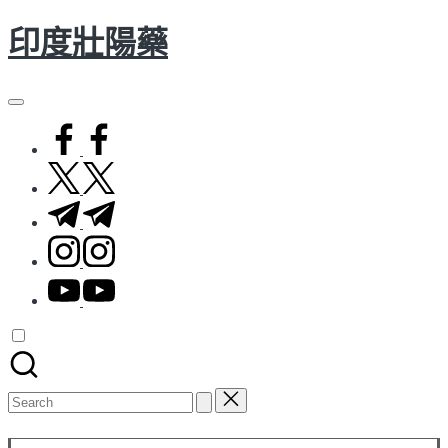
印度壯陽藥
Skip
to
content
facebook.com
twitter.com
t.me
instagram.com
youtube.com
Search
for:
Subscribe