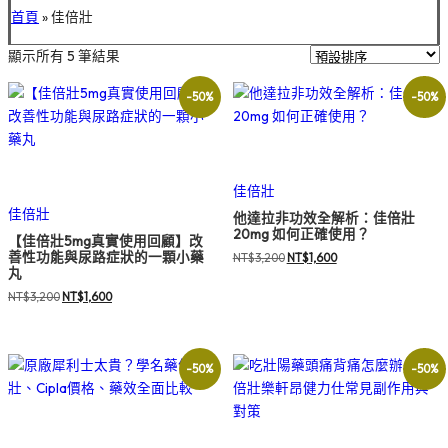
首頁
»
佳倍壯
顯示所有 5 筆結果
-50%
-50%
犀利士學名藥哪裡買
犀利士5mg學名藥購買
佳倍壯
佳倍壯
他達拉非功效全解析：佳倍壯
20mg 如何正確使用？
【佳倍壯5mg真實使用回顧】改
善性功能與尿路症狀的一顆小藥
原
目
NT$
3,200
NT$
1,600
丸
始
前
原
目
NT$
3,200
NT$
1,600
價
價
始
前
格：
格：
價
價
NT$3,200。
NT$1,600。
格：
格：
-50%
-50%
NT$3,200。
NT$1,600。
犀利士20mg哪裡買