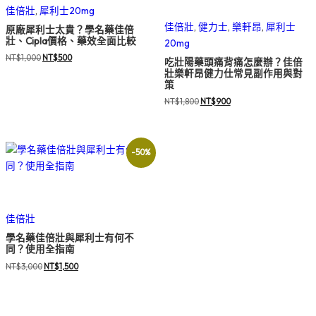
超級雙效犀利士價格
佳倍壯
,
犀利士20mg
佳倍壯
,
健力士
,
樂軒昂
,
犀利士
原廠犀利士太貴？學名藥佳倍
壯、Cipla價格、藥效全面比較
20mg
原
目
NT$
1,000
NT$
500
吃壯陽藥頭痛背痛怎麼辦？佳倍
始
前
壯樂軒昂健力仕常見副作用與對
策
價
價
格：
格：
原
目
NT$
1,800
NT$
900
NT$1,000。
NT$500。
始
前
價
價
格：
格：
-50%
NT$1,800。
NT$900。
印度學名藥
佳倍壯
學名藥佳倍壯與犀利士有何不
同？使用全指南
原
目
NT$
3,000
NT$
1,500
始
前
價
價
格：
格：