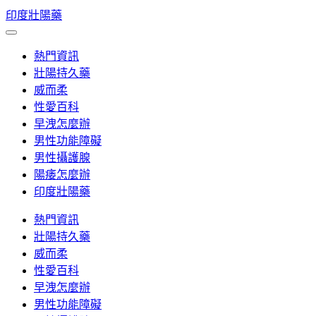
Skip
印度壯陽藥
to
content
熱門資訊
壯陽持久藥
威而柔
性愛百科
早洩怎麼辦
男性功能障礙
男性攝護腺
陽痿怎麼辦
印度壯陽藥
熱門資訊
壯陽持久藥
威而柔
性愛百科
早洩怎麼辦
男性功能障礙