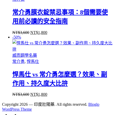
常介勇膜衣錠禁忌事項：8個需要使
用前必讀的安全指南
NT$
3,600
NT$
1,800
原
目
-50%
始
前
價
價
格：
格：
威而鋼學名藥
NT$3,600。
NT$1,800。
常介勇
,
悍馬仕
悍馬仕 vs 常介勇怎麼選？效果、副
作用、持久度大比拚
NT$
3,600
NT$
1,800
原
目
始
前
Copyright 2026 — 印度壯陽藥. All rights reserved.
Bloglo
價
價
WordPress Theme
Scroll
格：
格：