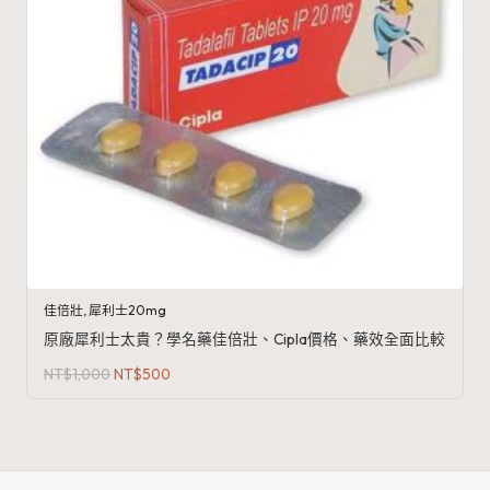
佳倍壯
,
犀利士20mg
原廠犀利士太貴？學名藥佳倍壯、Cipla價格、藥效全面比較
原
目
NT$
1,000
NT$
500
始
前
價
價
格：
格：
NT$1,000。
NT$500。