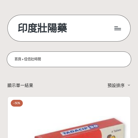
Skip
to
印度壯陽藥
content
首頁
»
佳倍壯時間
顯示單一結果
預設排序
-50%