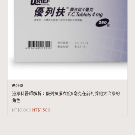
未分類
泌尿科醫師解析：優列扶膜衣錠8毫克在前列腺肥大治療的
角色
原
目
NT$
3,000
NT$
1,500
始
前
價
價
格：
格：
NT$3,000。
NT$1,500。