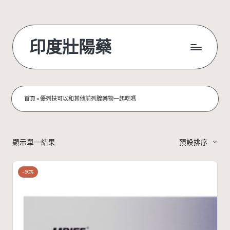
Skip
to
印度壯陽藥
content
首頁
»
優列扶可以和其他前列腺藥物一起吃嗎
顯示單一結果
預設排序
-50%