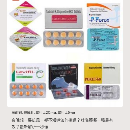
威而鋼
,
樂威壯
,
犀利士20mg
,
犀利士5mg
夜晚想一展雄風，卻不知道如何挑選？壯陽藥哪一種最有
效？最新解析一秒懂