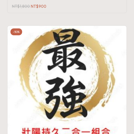
原
目
NT$
1,800
NT$
900
始
前
價
價
格：
格：
NT$1,800。
NT$900。
-50%