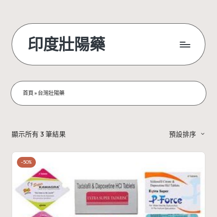
Skip
to
印度壯陽藥
content
首頁
»
台灣壯陽藥
顯示所有 3 筆結果
預設排序
-50%