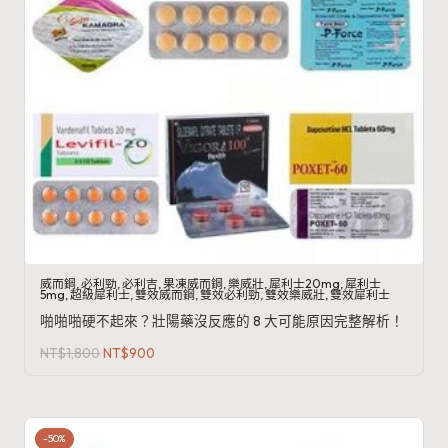
威而鋼
,
必利勁
,
必利吉
,
果凍威而鋼
,
樂威壯
,
犀利士20mg
,
犀利士
5mg
,
超級犀利士
,
雙效威而鋼
,
雙效必利勁
,
雙效樂威壯
,
雙效犀利士
啪啪啪硬不起來？壯陽藥沒反應的 8 大可能原因完整解析！
原
目
NT$
1,800
NT$
900
始
前
價
價
格：
格：
NT$1,800。
NT$900。
-50%