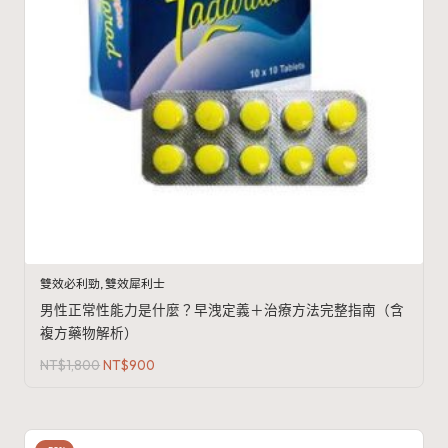
雙效必利勁
,
雙效犀利士
男性正常性能力是什麼？早洩定義＋治療方法完整指南（含
複方藥物解析）
原
目
NT$
1,800
NT$
900
始
前
價
價
格：
格：
NT$1,800。
NT$900。