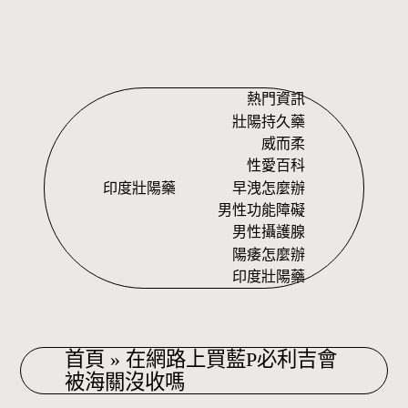
Skip
to
content
熱門資訊
壯陽持久藥
威而柔
性愛百科
印度壯陽藥
早洩怎麼辦
男性功能障礙
男性攝護腺
陽痿怎麼辦
印度壯陽藥
首頁
»
在網路上買藍P必利吉會
被海關沒收嗎