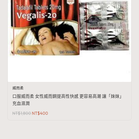
威而柔
口服威而柔 女性威而鋼提高性快感 更容易高潮 讓「妹妹」
充血濕潤
原
目
NT$
1,800
NT$
400
始
前
價
價
格：
格：
NT$1,800。
NT$400。