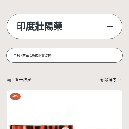
Skip
to
印度壯陽藥
content
首頁
»
女生吃威而鋼會怎樣
顯示單一結果
預設排序
-78%