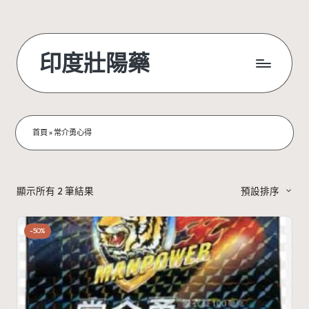
Skip
to
印度壯陽藥
content
首頁
»
常介勇心得
顯示所有 2 筆結果
預設排序
-50%