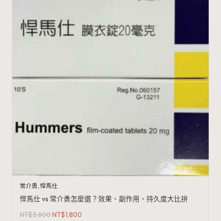
常介勇
,
悍馬仕
悍馬仕 vs 常介勇怎麼選？效果、副作用、持久度大比拚
原
目
NT$
3,600
NT$
1,800
始
前