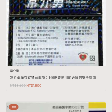
常介勇
常介勇膜衣錠禁忌事項：8個需要使用前必讀的安全指南
原
目
NT$
3,600
NT$
1,800
始
前
價
價
格：
格：
NT$3,600。
NT$1,800。
-50%