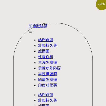
-50%
Skip
印度壯陽藥
to
content
熱門資訊
壯陽持久藥
威而柔
性愛百科
早洩怎麼辦
男性功能障礙
男性攝護腺
陽痿怎麼辦
印度壯陽藥
熱門資訊
壯陽持久藥