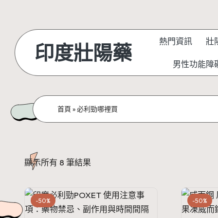
Skip
to
熱門資訊
壯
印度壯陽藥
content
男性功能障
首頁
»
必利勁哪裡買
顯示所有 8 筆結果
-50%
-50%