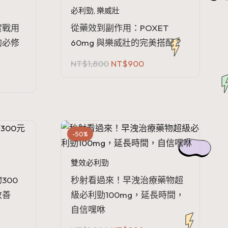
必利勁
,
樂威壯
實戰用
從藥效到副作用：POXET
的必修
60mg 與樂威壯的完美搭配？
原
目
NT$
1,800
NT$
900
始
前
價
價
格：
格：
NT$1,800。
NT$900。
900。
-50%
雙效必利勁
300
秒射看過來！早洩治療藥物超
改善
級必利勁100mg，延長時間，
自信嘿咻