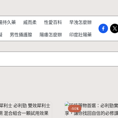
陽持久藥
威而柔
性愛百科
早洩怎麼辦
faceboo
twi
礙
男性攝護腺
陽痿怎麼辦
印度壯陽藥
-50%