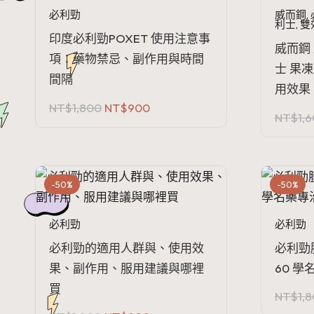
必利勁
威而鋼
,
利士
,
雙
印度必利勁POXET 使用注意事
威而鋼
項：藥物禁忌、副作用與時間
士 果
間隔
用效果
原
目
NT$
1,800
NT$
900
NT$
1,
始
前
價
價
格：
格：
NT$1,800。
NT$900。
-50%
-50%
必利勁
必利勁
必利勁的適用人群與、使用效
必利勁膜
果、副作用、服用建議與哪裡
60 
買
NT$
1,