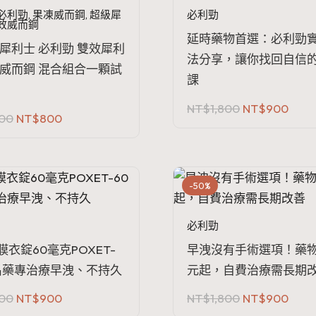
必利勁
,
果凍威而鋼
,
超級犀
必利勁
效威而鋼
延時藥物首選：必利勁
 犀利士 必利勁 雙效犀利
法分享，讓你找回自信
凍威而鋼 混合組合一顆試
課
原
目
NT$
1,800
NT$
900
原
目
600
NT$
800
始
前
始
前
價
價
價
價
格：
格：
格：
格：
NT$1,800。
NT$
NT$1,600。
NT$800。
-50%
必利勁
衣錠60毫克POXET-
早洩沒有手術選項！藥物
學名藥專治療早洩、不持久
元起，自費治療需長期
原
目
原
目
800
NT$
900
NT$
1,800
NT$
900
始
前
始
前