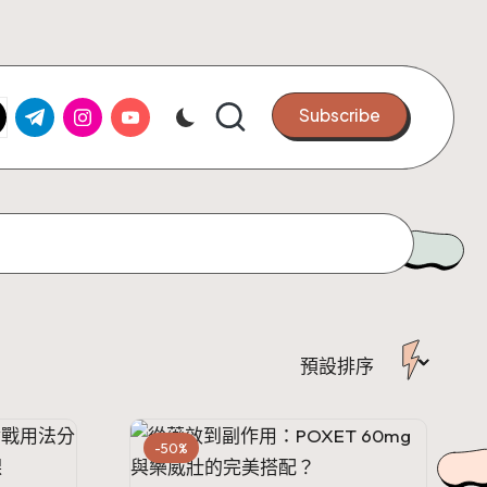
k.com
tter.com
t.me
instagram.com
youtube.com
Subscribe
-50%