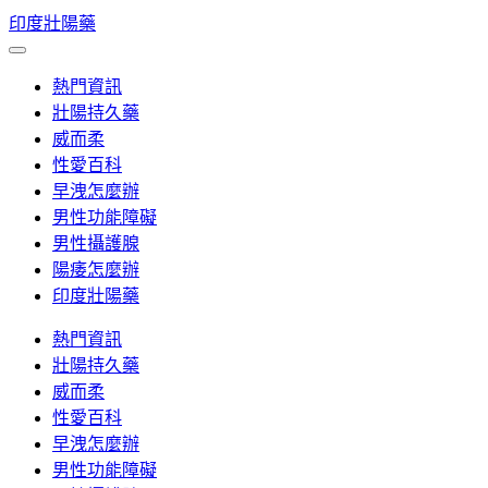
Skip
印度壯陽藥
to
content
熱門資訊
壯陽持久藥
威而柔
性愛百科
早洩怎麼辦
男性功能障礙
男性攝護腺
陽痿怎麼辦
印度壯陽藥
熱門資訊
壯陽持久藥
威而柔
性愛百科
早洩怎麼辦
男性功能障礙