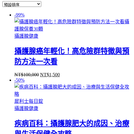
-99%
攝
護腺保養30顆
攝護腺健康
攝護腺癌年輕化！高危險群特徵與預
防方法一次看
NT$
100,000
NT$
1,500
原
目
-50%
始
前
價
價
格：
格：
犀利士每日錠
NT$100,000。
NT$1,500。
攝護腺健康
疾病百科：攝護腺肥大的成因、治療
與生活保健全攻略