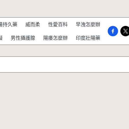
陽持久藥
威而柔
性愛百科
早洩怎麼辦
faceboo
twi
礙
男性攝護腺
陽痿怎麼辦
印度壯陽藥