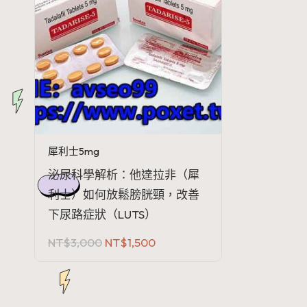
犀利士5mg
泌尿科學解析：他達拉非（犀
利士）如何放鬆膀胱頸，改善
下尿路症狀（LUTS）
原
目
NT$
3,000
NT$
1,500
始
前
價
價
格：
格：
NT$3,000。
NT$1,500。