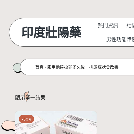
Skip
to
熱門資訊
壯
印度壯陽藥
content
男性功能障
首頁
»
服用他達拉非多久後，排尿症狀會改善
顯示單一結果
-50%