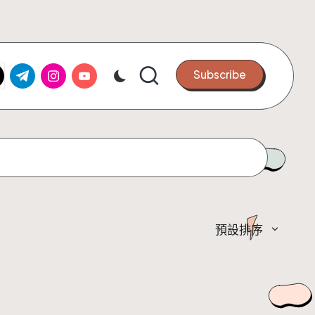
k.com
tter.com
t.me
instagram.com
youtube.com
Subscribe
預設排序