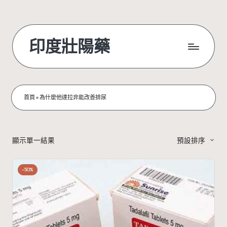
Skip
to
印度壯陽藥
content
首頁
»
為什麼他達拉非能改善排尿
顯示單一結果
預設排序
-50%