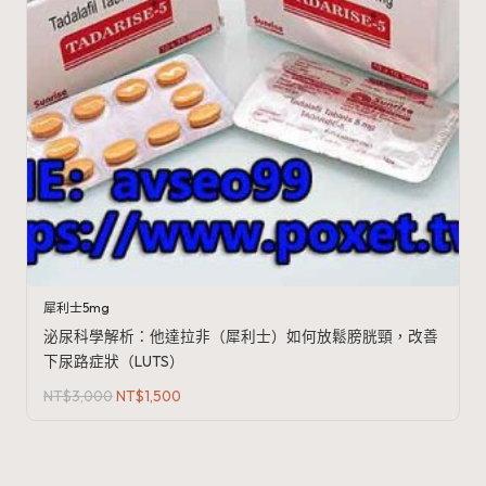
犀利士5mg
泌尿科學解析：他達拉非（犀利士）如何放鬆膀胱頸，改善
下尿路症狀（LUTS）
原
目
NT$
3,000
NT$
1,500
始
前
價
價
格：
格：
NT$3,000。
NT$1,500。