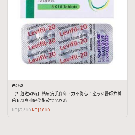
未分類
【神經逆轉術】糖尿病手腳麻、力不從心？泌尿科醫師推薦
的 B 群與神經修復飲食全攻略
原
目
NT$
3,600
NT$
1,800
始
前
價
價
格：
格：
NT$3,600。
NT$1,800。