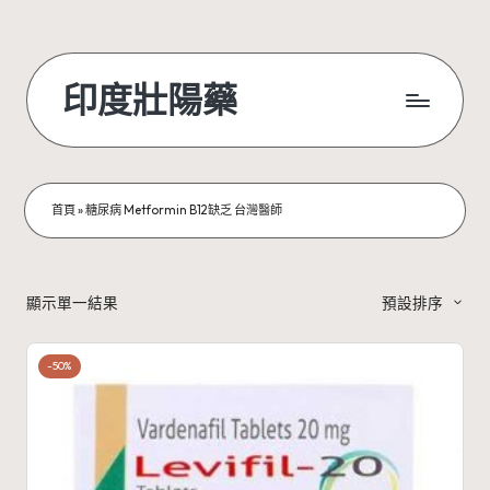
Skip
to
印度壯陽藥
content
首頁
»
糖尿病 Metformin B12缺乏 台灣醫師
顯示單一結果
預設排序
-50%