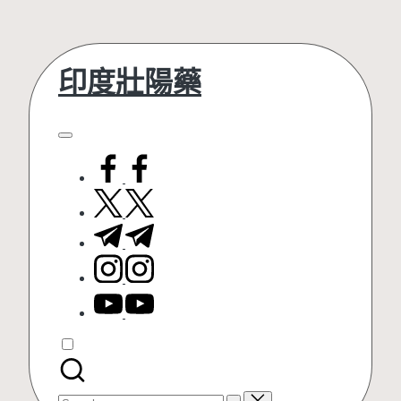
Skip
印度壯陽藥
to
content
facebook.com
twitter.com
t.me
instagram.com
youtube.com
Search