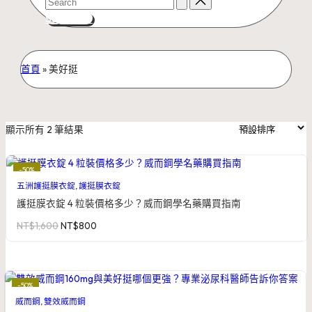
for:
Subscribe
首頁
»
美好挺
顯示所有 2 筆結果
-50%
五洲護挺膜衣錠
,
護挺膜衣錠
護挺膜衣錠 4 粒裝價格多少？威而鋼學名藥購買指南
原
目
NT$
1,600
NT$
800
始
前
價
價
格：
格：
NT$1,600。
NT$800。
-50%
威而鋼
,
雙效威而鋼