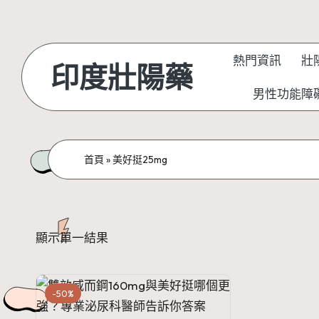
Skip
to
熱門資訊
壯
印度壯陽藥
content
男性功能障
首頁
»
美好挺25mg
顯示單一結果
-50%