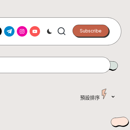
k.com
tter.com
t.me
instagram.com
youtube.com
Subscribe