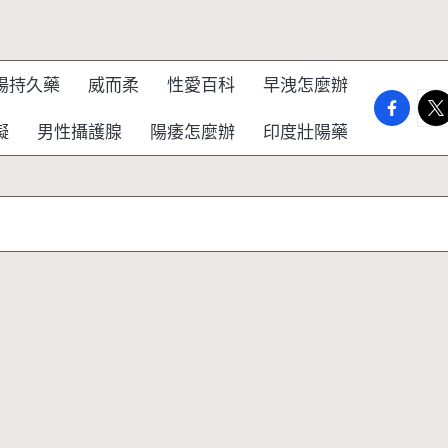
陽持久藥
威而柔
性愛百科
早洩怎麼辦
faceboo
twi
礙
男性攝護腺
陽痿怎麼辦
印度壯陽藥