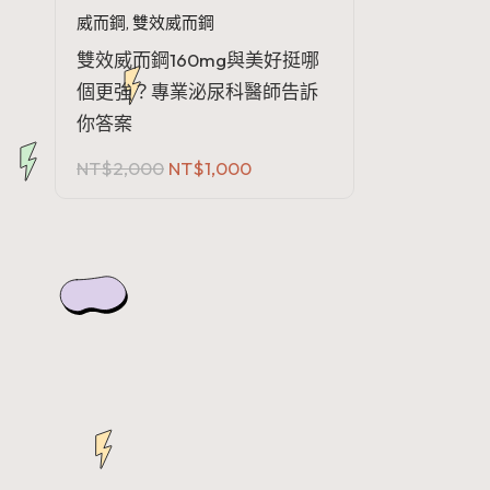
威而鋼
,
雙效威而鋼
雙效威而鋼160mg與美好挺哪
個更強？專業泌尿科醫師告訴
你答案
原
目
NT$
2,000
NT$
1,000
始
前
價
價
格：
格：
NT$2,000。
NT$1,000。