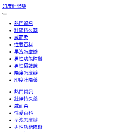
Skip
印度壯陽藥
to
content
熱門資訊
壯陽持久藥
威而柔
性愛百科
早洩怎麼辦
男性功能障礙
男性攝護腺
陽痿怎麼辦
印度壯陽藥
熱門資訊
壯陽持久藥
威而柔
性愛百科
早洩怎麼辦
男性功能障礙