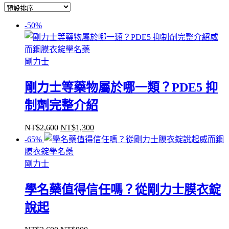
-50%
威
而鋼膜衣錠學名藥
剛力士
剛力士等藥物屬於哪一類？PDE5 抑
制劑完整介紹
NT$
2,600
NT$
1,300
原
目
-65%
威而鋼
始
前
膜衣錠學名藥
價
價
剛力士
格：
格：
NT$2,600。
NT$1,300。
學名藥值得信任嗎？從剛力士膜衣錠
說起