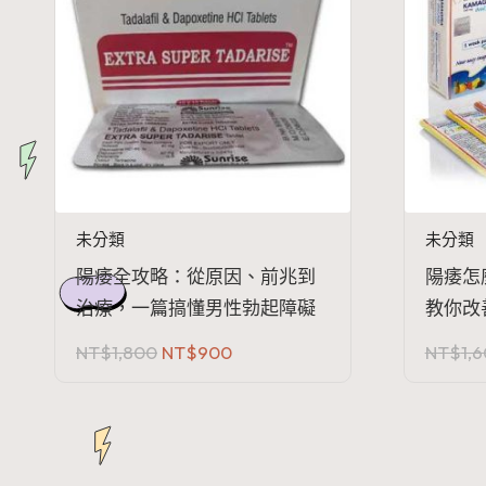
未分類
未分類
陽痿全攻略：從原因、前兆到
陽痿怎
治療，一篇搞懂男性勃起障礙
教你改
原
目
NT$
1,800
NT$
900
NT$
1,
始
前
價
價
格：
格：
NT$1,800。
NT$900。