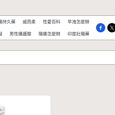
陽持久藥
威而柔
性愛百科
早洩怎麼辦
faceboo
twi
礙
男性攝護腺
陽痿怎麼辦
印度壯陽藥