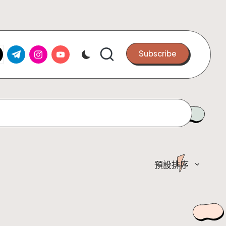
k.com
tter.com
t.me
instagram.com
youtube.com
Subscribe
預設排序