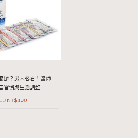
麼辦？男人必看！醫師
善習慣與生活調整
原
目
600
NT$
800
始
前
價
價
格：
格：
NT$1,600。
NT$800。