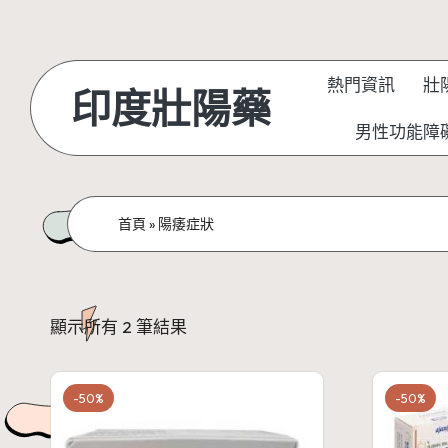
Skip
to
熱門資訊
壯
印度壯陽藥
content
男性功能障
首頁
»
陽痿症狀
顯示所有 2 筆結果
-50%
-50%