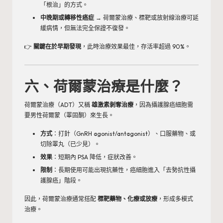
「根治」的方式。
中晚期或轉移性癌症
→ 荷爾蒙治療、標靶或放射線治療可延
緩病情，但無法完全保證不復發。
👉
關鍵在於早期發現
，此時治療效果最佳，存活率超過 90%。
六、荷爾蒙治療是什麼？
荷爾蒙治療（ADT）又稱
雄激素剝奪治療
，因為攝護腺癌細胞需
要男性荷爾蒙（睪固酮）來生長。
方式
：打針（GnRH agonist/antagonist）、口服藥物、或
切除睪丸（已少見）。
效果
：短期內 PSA 降低，症狀改善。
限制
：長期使用可能出現抗藥性，癌細胞進入「去勢抗性攝
護腺癌」階段。
因此，荷爾蒙治療通常搭配
標靶藥物、化療或放療
，形成多模式
治療。