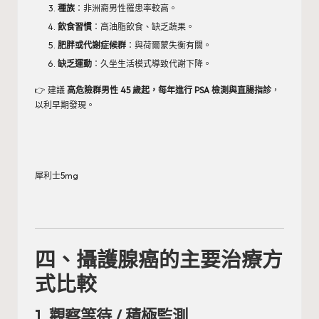
種族
：非洲裔男性罹患率較高。
飲食習慣
：高油脂飲食、缺乏蔬果。
肥胖或代謝症候群
：與荷爾蒙失衡有關。
缺乏運動
：久坐生活模式導致代謝下降。
👉 建議
高危險群男性 45 歲起，每年進行 PSA 檢測與直腸指診
，
以利早期發現。
犀利士5mg
四、攝護腺癌的主要治療方
式比較
1. 觀察等待 / 積極監測