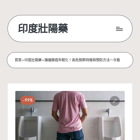
Skip
to
印度壯陽藥
content
首頁
»
印度壯陽藥
»
攝護腺癌年輕化！高危險群特徵與預防方法一次看
-99%