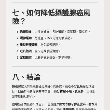
七、如何降低攝護腺癌風
險？
均衡飲食
：少油炸紅肉，多吃蕃茄、青花椰、南瓜籽。
規律運動
：每週至少 150 分鐘有氧活動。
維持健康體重
：避免腹部肥胖。
戒菸限酒
：減少泌尿系統負擔。
定期檢查
：尤其是高危險群，提早發現。
八、結論
攝護腺肥大與攝護腺癌是兩種不同疾病，前者不會直接惡化成癌
症。但由於兩者症狀有時重疊，例如
排尿不順、夜尿多
，男性朋
友不能掉以輕心。
隨著飲食西化與生活壓力，攝護腺癌確實呈現年輕化趨勢，高危險
群更需定期篩檢。治療方式多元，其中
手術切除
是早期癌症最有