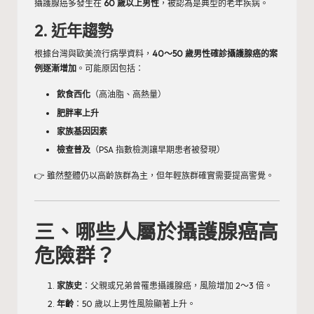
攝護腺癌多發生在
60 歲以上男性
，被認為是典型的老年疾病。
2. 近年趨勢
根據台灣與歐美流行病學資料，
40～50 歲男性確診攝護腺癌的案
例逐漸增加
。可能原因包括：
飲食西化
（高油脂、高熱量）
肥胖率上升
家族基因因素
檢查普及
（PSA 指數檢測讓早期患者被發現）
👉 雖然整體仍以高齡族群為主，但年輕族群確實需要提高警覺。
三、哪些人屬於攝護腺癌高
危險群？
家族史
：父親或兄弟曾罹患攝護腺癌，風險增加 2～3 倍。
年齡
：50 歲以上男性風險顯著上升。