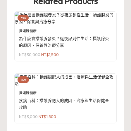
Related Products
-95%
攝護腺健康
為什麼會攝護腺發炎？從夜尿到性生活：攝護腺炎
的原因、保養與治療分享
原
目
NT$
30,000
NT$
1,500
始
前
價
價
格：
格：
NT$30,000。
NT$1,500。
-50%
攝護腺健康
疾病百科：攝護腺肥大的成因、治療與生活保健全
攻略
原
目
NT$
3,000
NT$
1,500
始
前
價
價
格：
格：