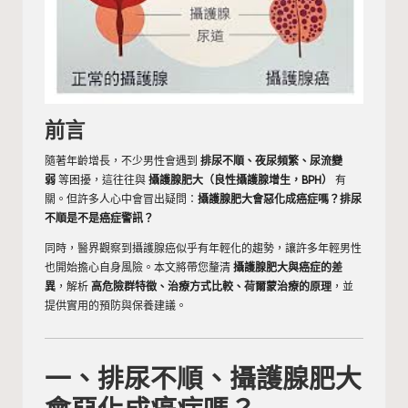
前言
隨著年齡增長，不少男性會遇到
排尿不順、夜尿頻繁、尿流變
弱
等困擾，這往往與
攝護腺肥大（良性攝護腺增生，BPH）
有
關。但許多人心中會冒出疑問：
攝護腺肥大會惡化成癌症嗎？排尿
不順是不是癌症警訊？
同時，醫界觀察到攝護腺癌似乎有年輕化的趨勢，讓許多年輕男性
也開始擔心自身風險。本文將帶您釐清
攝護腺肥大與癌症的差
異
，解析
高危險群特徵、治療方式比較、荷爾蒙治療的原理
，並
提供實用的預防與保養建議。
一、排尿不順、攝護腺肥大