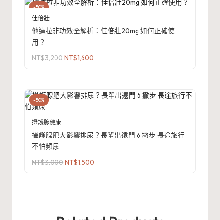
-50%
佳倍壯
他達拉非功效全解析：佳倍壯20mg 如何正確使
用？
原
目
NT$
3,200
NT$
1,600
始
前
價
價
格：
格：
NT$3,200。
NT$1,600。
-50%
攝護腺健康
攝護腺肥大影響排尿？長輩出遠門 6 撇步 長途旅行
不怕頻尿
原
目
NT$
3,000
NT$
1,500
始
前
價
價
格：
格：
NT$3,000。
NT$1,500。