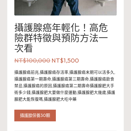
攝護腺癌年輕化！高危
險群特徵與預防方法一
次看
原
目
NT$
100,000
NT$
1,500
始
前
攝護腺癌前兆,攝護腺癌存活率,攝護腺癌末期可以活多久,
攝護腺癌第一期壽命,攝護腺癌第三期壽命,攝護腺癌飲食
價
價
禁忌,攝護腺癌的原因,攝護腺癌第二期壽命攝護腺肥大手
格：
格：
術多少錢,攝護腺肥大要做什麼運動,攝護腺肥大幾歲,攝護
腺肥大能恢復嗎,攝護腺肥大吃中藥
NT$100,000。
NT$1,500。
攝護腺保養30顆