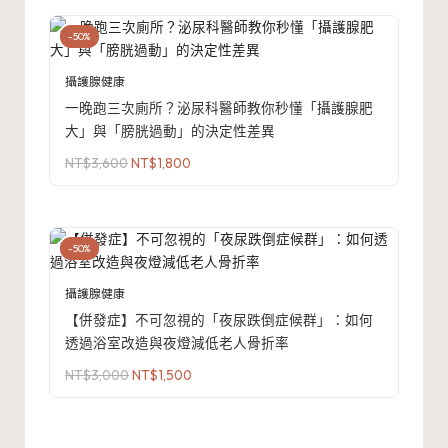
NT$3,000。
NT$1,500。
-50%
攝護腺健康
一晚跑三次廁所？泌尿科醫師教你秒懂「攝護腺肥
大」與「膀胱過動」的決定性差異
原
目
NT$
3,600
NT$
1,800
始
前
價
價
格：
格：
NT$3,600。
NT$1,800。
-50%
攝護腺健康
【併發症】不可忽視的「夜尿跌倒症候群」：如何
透過浴室改造與夜燈減低老人骨折率
原
目
NT$
3,000
NT$
1,500
始
前
價
價
格：
格：
NT$3,000。
NT$1,500。