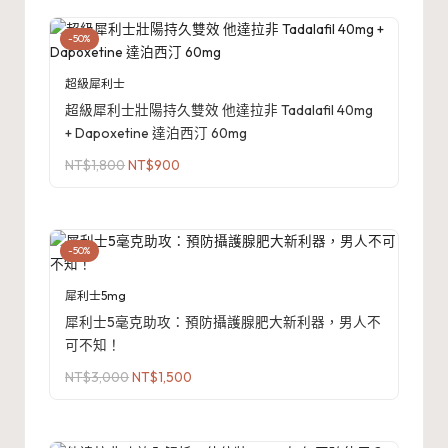
-50%
超級犀利士
超級犀利士壯陽持久雙效 他達拉非 Tadalafil 40mg
+ Dapoxetine 達泊西汀 60mg
原
目
NT$
1,800
NT$
900
始
前
價
價
格：
格：
NT$1,800。
NT$900。
-50%
犀利士5mg
犀利士5毫克助攻：預防攝護腺肥大新利器，男人不
可不知！
原
目
NT$
3,000
NT$
1,500
始
前
價
價
格：
格：
NT$3,000。
NT$1,500。