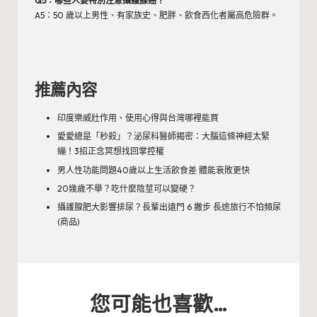
Q5：哪些人要特別注意攝護腺癌？
A5：50 歲以上男性、有家族史、肥胖、飲食西化者屬高危險群。
推薦內容
印度樂威壯作用、使用心得與台灣哪裡能買
愛愛總是「秒殺」？泌尿科醫師揭密：大腦這條神經太緊
繃！3招正念冥想找回掌控權
男人性功能問題40歲以上生活飲食差 體能衰敗更快
20幾歲不舉？吃什麼陰莖可以變硬？
攝護腺肥大影響排尿？長輩出遠門 6 撇步 長途旅行不怕頻尿
(商品)
您可能也喜歡…