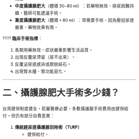
中度攝護腺肥大
（體積 30–80 ml）：若藥物無效、排尿困難持
續，醫師可能建議手術。
重度攝護腺肥大
（體積 > 80 ml）：常需要手術，因為壓迫尿道
嚴重，藥物效果有限。
????
臨床手術指標
：
長期用藥無效，症狀嚴重影響生活品質。
出現反覆尿滯留（尿不出來）。
反覆泌尿道感染或膀胱結石。
出現腎水腫、腎功能惡化。
二、攝護腺肥大手術多少錢？
台灣健保制度健全，若屬醫療必要，多數攝護腺手術費用由健保給
付。但仍有部分自費差異：
傳統經尿道攝護腺刮除術（TURP）
健保給付。