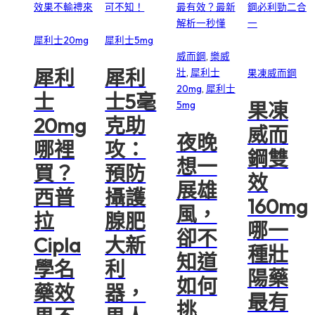
犀利士20mg
犀利士每日錠
壯陽藥購買
雙效果凍威而
犀利士20mg
犀利士5mg
威而鋼
,
樂威
鋼
犀利
犀利
壯
,
犀利士
果凍威而鋼
20mg
,
犀利士
士
士5毫
果凍
5mg
20mg
克助
威而
夜晚
哪裡
攻：
鋼雙
想一
買？
預防
效
展雄
西普
攝護
160mg
風，
拉
腺肥
哪一
卻不
Cipla
大新
種壯
知道
學名
利
陽藥
如何
藥效
器，
最有
挑