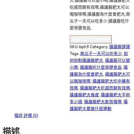
大,攝護腺可以變小嗎,攝護腺肥大
吃威而鋼有效嗎,攝護腺肥大可以
喝咖啡嗎,攝護腺為什麼會肥大,南
瓜子一天可以吃多少,攝護腺吃什
麼保健食品,
攝護腺肥大治療藥物
SKU:
bph3
Category:
攝護腺健康
Tags:
南瓜子一天可以吃多少
,
如
何抑制攝護腺肥大
,
攝護腺可以變
小嗎
,
攝護腺吃什麼保健食品
,
攝
護腺為什麼會肥大
,
攝護腺肥大可
以喝咖啡嗎
,
攝護腺肥大吃中藥有
效嗎
,
攝護腺肥大吃威而鋼有效嗎
,
攝護腺肥大幾歲
,
攝護腺肥大手術
多少錢
,
攝護腺肥大能恢復嗎
,
攝
護腺肥大要做什麼運動
描述
評價 (0)
描述