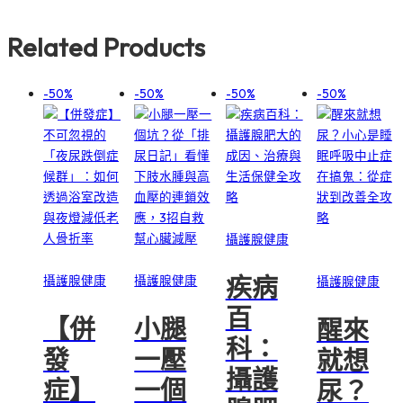
價
價
格：
格：
Related Products
NT$1,800。
NT$900。
-50%
-50%
-50%
-50%
犀利士每日錠
犀利士5mg
攝護腺健康
犀利士5mg
樂威壯哪裡買
價格
疾病
攝護腺健康
攝護腺健康
攝護腺健康
百
【併
小腿
醒來
科：
發
一壓
就想
攝護
症】
一個
尿？