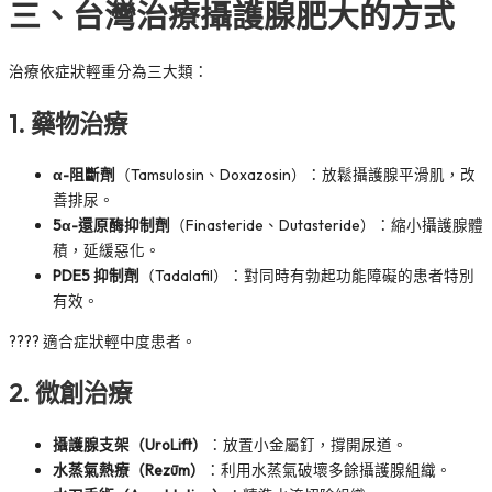
三、台灣治療攝護腺肥大的方式
治療依症狀輕重分為三大類：
1.
藥物治療
α-阻斷劑
（Tamsulosin、Doxazosin）：放鬆攝護腺平滑肌，改
善排尿。
5α-還原酶抑制劑
（Finasteride、Dutasteride）：縮小攝護腺體
積，延緩惡化。
PDE5 抑制劑
（Tadalafil）：對同時有勃起功能障礙的患者特別
有效。
???? 適合症狀輕中度患者。
2.
微創治療
攝護腺支架（UroLift）
：放置小金屬釘，撐開尿道。
水蒸氣熱療（Rezūm）
：利用水蒸氣破壞多餘攝護腺組織。