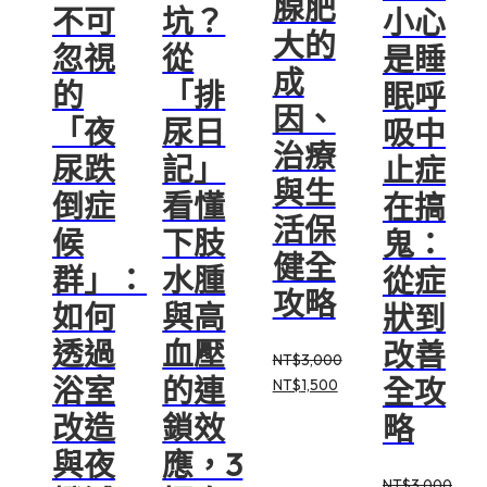
腺肥
不可
坑？
小心
大的
忽視
從
是睡
成
的
「排
眠呼
因、
「夜
尿日
吸中
治療
尿跌
記」
止症
與生
倒症
看懂
在搞
活保
候
下肢
鬼：
健全
群」：
水腫
從症
攻略
如何
與高
狀到
透過
血壓
改善
NT$
3,000
浴室
的連
全攻
原
目
NT$
1,500
始
前
改造
鎖效
略
價
價
與夜
應，3
格：
格：
NT$3,000。
NT$1,500。
NT$
3,000