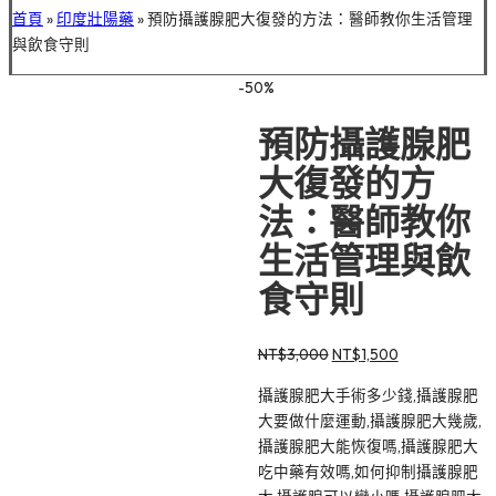
首頁
»
印度壯陽藥
»
預防攝護腺肥大復發的方法：醫師教你生活管理
與飲食守則
-50%
預防攝護腺肥
大復發的方
法：醫師教你
生活管理與飲
食守則
原
目
NT$
3,000
NT$
1,500
始
前
攝護腺肥大手術多少錢,攝護腺肥
價
價
大要做什麼運動,攝護腺肥大幾歲,
格：
格：
攝護腺肥大能恢復嗎,攝護腺肥大
NT$3,000。
NT$1,500。
吃中藥有效嗎,如何抑制攝護腺肥