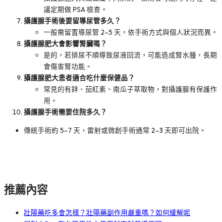
議定期做 PSA 檢查。
攝護腺手術後要留導尿管多久？
一般需留置導尿管 2–5 天，依手術方式與個人狀況而異。
攝護腺肥大會影響腎臟嗎？
是的，若排尿不順導致尿液回流，可能造成腎水腫，長期
會傷害腎功能。
攝護腺肥大患者適合吃什麼保健品？
常見的有鋅、茄紅素、南瓜子萃取物，對攝護腺有保護作
用。
攝護腺手術需要住院多久？
傳統手術約 5–7 天，雷射或微創手術通常 2–3 天即可出院。
推薦內容
壯陽藥吃多會怎樣？壯陽藥副作用嚴重嗎？如何緩解呢