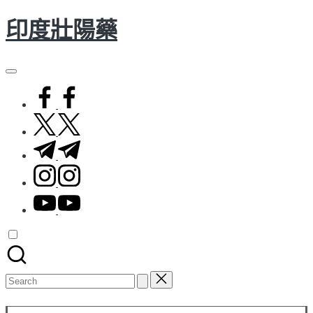
印度壯陽藥
Skip
to
content
facebook.com
twitter.com
t.me
instagram.com
youtube.com
Search
for:
Subscribe