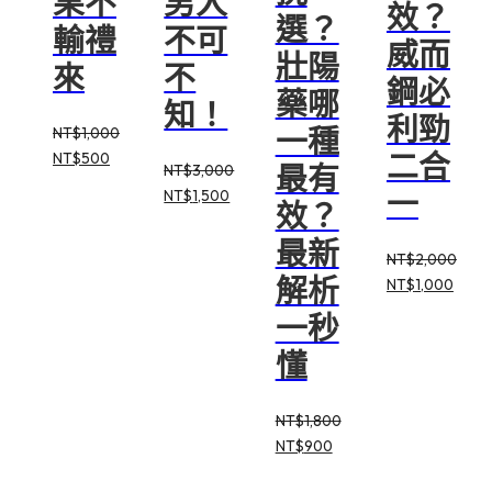
果不
男人
效？
選？
輸禮
不可
威而
壯陽
來
不
鋼必
藥哪
知！
利勁
一種
NT$
1,000
二合
原
目
NT$
500
最有
NT$
3,000
始
前
一
原
目
NT$
1,500
效？
價
價
始
前
格：
格：
最新
價
價
NT$1,000。
NT$500。
NT$
2,000
格：
格：
解析
原
目
NT$
1,000
NT$3,000。
NT$1,500。
始
前
一秒
價
價
懂
格：
格：
NT$2,000。
NT$1
NT$
1,800
原
目
NT$
900
始
前