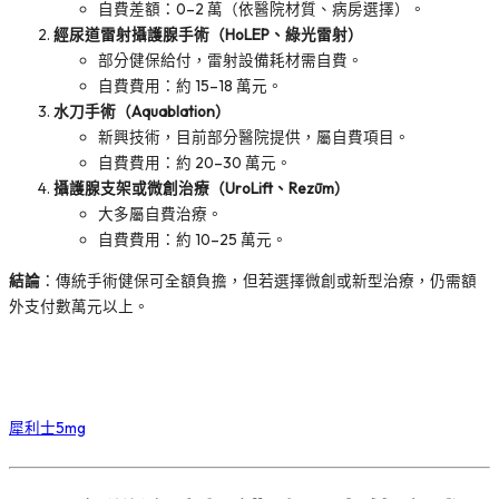
自費差額：0–2 萬（依醫院材質、病房選擇）。
經尿道雷射攝護腺手術（HoLEP、綠光雷射）
部分健保給付，雷射設備耗材需自費。
自費費用：約 15–18 萬元。
水刀手術（Aquablation）
新興技術，目前部分醫院提供，屬自費項目。
自費費用：約 20–30 萬元。
攝護腺支架或微創治療（UroLift、Rezūm）
大多屬自費治療。
自費費用：約 10–25 萬元。
結論
：傳統手術健保可全額負擔，但若選擇微創或新型治療，仍需額
外支付數萬元以上。
犀利士5mg