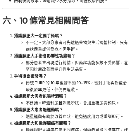
限制夜間飲水
：睡前減少水分攝取，降低夜尿困擾。
六、10 條常見相關問答
攝護腺肥大一定要手術嗎？
不一定。大部分患者可先透過藥物與生活調整控制，只有
症狀嚴重或併發症才需手術。
攝護腺肥大手術會影響性功能嗎？
部分患者會出現逆行射精，但勃起功能多數不受影響，甚
至因排尿改善而提升性生活品質。
手術後會復發嗎？
傳統 TURP 的 10 年復發率約 10–15%，雷射手術與新型治
療復發率更低，但仍需追蹤。
攝護腺肥大患者能喝啤酒嗎？
不建議。啤酒利尿且刺激膀胱，會加重夜尿與頻尿。
攝護腺肥大患者能運動嗎？
適量運動有助於改善症狀，避免過度用力或重訓即可。
攝護腺肥大和攝護腺癌有關嗎？
攝護腺肥大與癌症屬不同疾病，但兩者可能同時存在，建