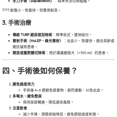
水刀手術（Aquablation）
：精準水流切除組織。
???? 創傷小、恢復快，但費用較高。
3.
手術治療
傳統 TURP 經尿道刮除術
：標準術式，健保給付。
雷射手術（HoLEP、綠光雷射）
：出血少、恢復快，適合高齡或
需抗凝劑患者。
開放或腹腔鏡切除術
：用於攝護腺極大（>100 ml）的患者。
四、手術後如何保養？
避免過度用力
手術後 4–6 週避免提重物、劇烈運動，以免出血。
多喝水、避免憋尿
保持尿路暢通，降低感染風險。
注意飲食
減少辛辣、酒精與咖啡因，避免膀胱過度刺激。