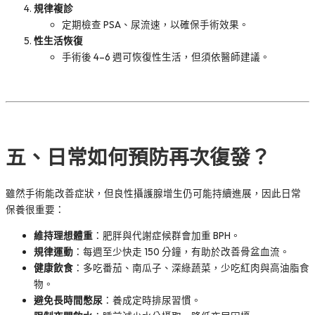
規律複診
定期檢查 PSA、尿流速，以確保手術效果。
性生活恢復
手術後 4–6 週可恢復性生活，但須依醫師建議。
五、日常如何預防再次復發？
雖然手術能改善症狀，但良性攝護腺增生仍可能持續進展，因此日常
保養很重要：
維持理想體重
：肥胖與代謝症候群會加重 BPH。
規律運動
：每週至少快走 150 分鐘，有助於改善骨盆血流。
健康飲食
：多吃番茄、南瓜子、深綠蔬菜，少吃紅肉與高油脂食
物。
避免長時間憋尿
：養成定時排尿習慣。