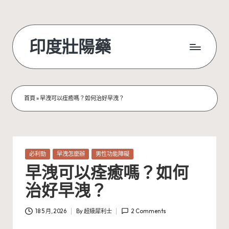
Skip
to
印度壯陽藥
content
首頁
»
早洩可以痊癒嗎？如何治好早洩？
Posted
必利勁
早洩怎麼辦
男性功能障礙
in
早洩可以痊癒嗎？如何
治好早洩？
18 5 月, 2026
By
超級犀利士
2 Comments
Posted
by