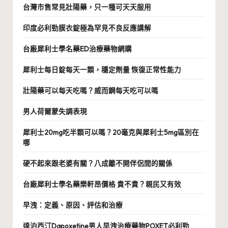
台灣市售常見壯陽藥，只一種可天天服用
印度必利勁膜衣錠極為罕見不良反應講解
台廠犀利士學名藥ED治療藥物網購
犀利士每日錠每天一顆，穩定劑量 恢復正常性能力
壯陽藥可以每天吃嗎？威而鋼每天吃可以嗎
男人荷爾蒙失調表現
犀利士20mg吃半顆可以嗎？20毫克與犀利士5mg區別在
哪
硬不起來跟老婆有關？八成離不開伴侶間的關係
台廠犀利士學名藥樂軒昂價格 貴不貴？親民又有效
早洩：定義、原因、評估和治療
達泊西汀Dapoxetine男人早洩治療藥物POXET必利勁