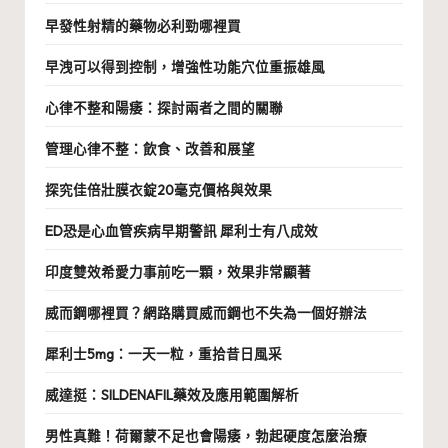
早發性射精的藥物必利勁哪裡買
早洩可以得到控制，增強性功能穴位重振雄風
心律不整和陽痿：探討兩者之間的關聯
管理心律不整：飲食、改善和展望
探究佳倍壯膜衣錠20毫克價格與效果
ED恐是心血管疾病早期警訊 犀利士有八成效
印度雙效希愛力事前吃一顆，效果非常顯著
威而鋼哪裡買？網路購買威而鋼也不失為一個好辦法
犀利士5mg：一天一粒，重拾昔日風采
威達挺：SILDENAFIL藥效及應用範圍解析
男性真難！荷爾蒙不足也會陽痿，勃起硬度怎麼治療