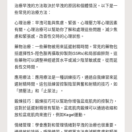
治療早洩的方法取決於早洩的原因和個體情況。以下是一
些常見的治療方法：
心理治療：早洩可能與焦慮、緊張、心理壓力等心理因素
有關。心理治療可以幫助你了解和處理這些問題，減少焦
慮和緊張感，改善性交時的心理狀態。
藥物治療：一些藥物被用來延遲射精時間。常見的藥物包
括選擇性5-羥色胺再攝取抑製劑(SSRIs)和局部麻醉劑。這
些藥物可以調整神經遞質水平或減少陰莖敏感度，從而延
長性交時間。
應用療法：應用療法是一種訓練技巧，通過自我練習來延
遲射精時間。這包括練習控製陰莖興奮和射精的技巧，如
「擠壓法」和「止尿法」。
鍛煉技巧：鍛煉技巧可以幫助你增強盆底肌肉的控製力，
這對於延遲射精很有幫助。盆底肌肉鍛煉可以通過收縮和
放松盆底肌肉來進行，例如Kegel運動。
情緒管理：學會應對和管理情緒對早洩的治療也很重要。
通過放松技術、呼吸練習、冥想等方法來減輕焦慮和緊張