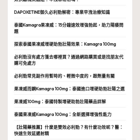
DAPOXETINE御久必利勁解密：專業早洩治療知識
泰國Kamagra果凍威：15分鐘速效增強勃起，助力陽痿問
題
探索泰國果凍威增硬助勃壯陽效果：Kamagra 100mg
必利勁沒有處方箋去哪裡買？通過網路購買或是找朋友代
購可免處方
必利勁常見副作用暫時的、輕微中度的，跟劑量有關
果凍威而鋼Kamagra 100mg：泰國進口增硬助勃壯陽之選
果凍威100mg：泰國特製增硬助勃壯陽藥品詳解
泰國果凍威Kamagra 100mg：全新選擇增強性能力
【壯陽藥推薦】什麼是雙效必利勁？有什麼功效呢？醫：
快速生效延遲射精