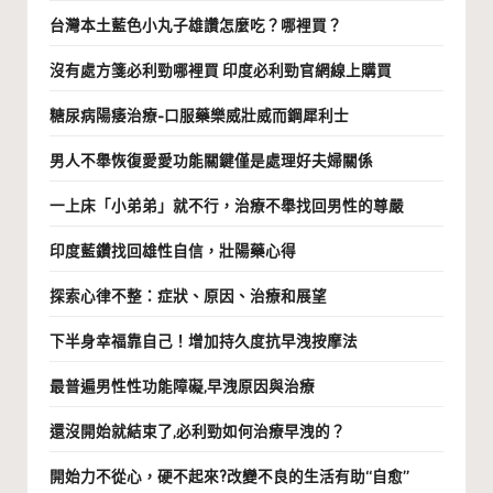
台灣本土藍色小丸子雄讚怎麼吃？哪裡買？
沒有處方箋必利勁哪裡買 印度必利勁官網線上購買
糖尿病陽痿治療-口服藥樂威壯威而鋼犀利士
男人不舉恢復愛愛功能關鍵僅是處理好夫婦關係
一上床「小弟弟」就不行，治療不舉找回男性的尊嚴
印度藍鑽找回雄性自信，壯陽藥心得
探索心律不整：症狀、原因、治療和展望
下半身幸福靠自己！增加持久度抗早洩按摩法
最普遍男性性功能障礙,早洩原因與治療
還沒開始就結束了,必利勁如何治療早洩的？
開始力不從心，硬不起來?改變不良的生活有助“自愈”