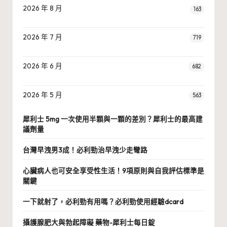
2026 年 8 月
163
2026 年 7 月
719
2026 年 6 月
682
2026 年 5 月
563
犀利士 5mg 一次使用半顆與一顆的差別？犀利士的最高建
議劑量
台灣早洩男3成！必利勁治早洩少走彎路
心臟病人也可安全享受性生活！9項原則與自我評估標準是
關鍵
一下就射了，必利勁有用嗎？必利勁使用經驗dcard
攝護腺肥大與勃起障礙 藥物-犀利士每日錠