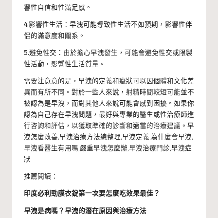
響性自信和性滿足感。
4.影響性生活：早洩可能導致性生活不如預期，影響性伴
侶的滿意度和關系。
5.避免性交：由於擔心早洩發生，可能會避免性交或限製
性活動，影響性生活質量。
需要注意意的是，早洩的定義和癥狀可以因個體和文化差
異而有所不同。對於一些人來說，射精時間較短可能並不
被認為是早洩，而對其他人來說可能會感到困擾。如果你
認為自己存在早洩問題，最好與專業的醫生或性治療師進
行咨詢和評估，以獲取準確的診斷和適當的治療建議。早
洩怎麼改善,早洩治療方法總整理,早洩定義,為什麼會早洩,
早洩看醫生有用嗎,嚴重早洩怎麼辦,早洩治療門診,早洩症
狀
推薦閱讀：
印度必利勁膜衣錠第一次要怎麼吃效果最佳？
早洩是病嗎？早洩的潛在原因與治療方法