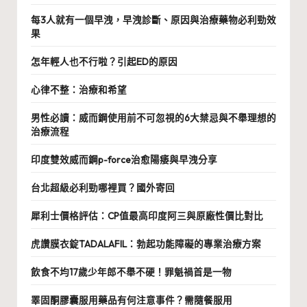
每3人就有一個早洩，早洩診斷、原因與治療藥物必利勁效
果
怎年輕人也不行啦？引起ED的原因
心律不整：治療和希望
男性必讀：威而鋼使用前不可忽視的6大禁忌與不舉理想的
治療流程
印度雙效威而鋼p-force治愈陽痿與早洩分享
台北超級必利勁哪裡買？國外寄回
犀利士價格評估：CP值最高印度阿三與原廠性價比對比
虎讚膜衣錠TADALAFIL：勃起功能障礙的專業治療方案
飲食不均17歲少年郎不舉不硬！罪魁禍首是一物
睪固酮膠囊服用藥品有何注意事件？需隨餐服用