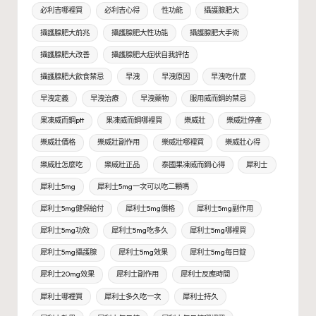
必利吉哪裡買
必利吉心得
性功能
攝護腺肥大
攝護腺肥大前兆
攝護腺肥大性功能
攝護腺肥大手術
攝護腺肥大改善
攝護腺肥大症狀自我評估
攝護腺肥大飲食禁忌
早洩
早洩原因
早洩吃什麼
早洩定義
早洩治療
早洩藥物
服用威而鋼的禁忌
果凍威而鋼ptt
果凍威而鋼哪裡買
樂威壯
樂威壯停產
樂威壯價格
樂威壯副作用
樂威壯哪裡買
樂威壯心得
樂威壯怎麼吃
樂威壯正品
泰國果凍威而鋼心得
犀利士
犀利士5mg
犀利士5mg一次可以吃二顆嗎
犀利士5mg健保給付
犀利士5mg價格
犀利士5mg副作用
犀利士5mg功效
犀利士5mg吃多久
犀利士5mg哪裡買
犀利士5mg攝護腺
犀利士5mg效果
犀利士5mg每日錠
犀利士20mg效果
犀利士副作用
犀利士反應時間
犀利士哪裡買
犀利士多久吃一次
犀利士持久