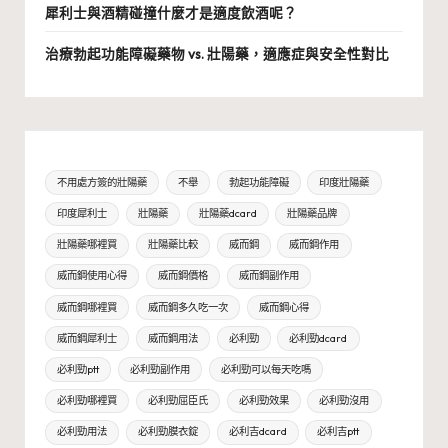
犀利士與酒精碰撞什麼才是適度飲酒呢？
治療勃起功能障礙藥物 vs. 壯陽藥，適應症與安全性對比
不用處方簽的壯陽藥
不舉
勃起功能障礙
印度壯陽藥
印度犀利士
壯陽藥
壯陽藥dcard
壯陽藥品牌
壯陽藥哪裡買
壯陽藥比較
威而鋼
威而鋼作用
威而鋼使用心得
威而鋼價格
威而鋼副作用
威而鋼哪裡買
威而鋼多久吃一次
威而鋼心得
威而鋼犀利士
威而鋼用法
必利勁
必利勁dcard
必利勁ptt
必利勁副作用
必利勁可以每天吃嗎
必利勁哪裡買
必利勁屈臣氏
必利勁效果
必利勁沒用
必利勁用法
必利勁膜衣錠
必利吉dcard
必利吉ptt