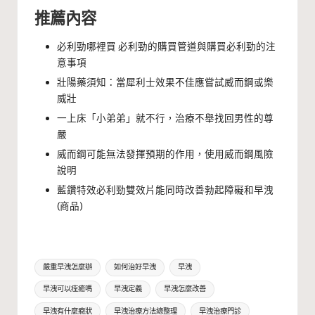
推薦內容
必利勁哪裡買 必利勁的購買管道與購買必利勁的注
意事項
壯陽藥須知：當犀利士效果不佳應嘗試威而鋼或樂
威壯
一上床「小弟弟」就不行，治療不舉找回男性的尊
嚴
威而鋼可能無法發揮預期的作用，使用威而鋼風險
說明
藍鑽特效必利勁雙效片能同時改善勃起障礙和早洩
(商品)
Tags:
嚴重早洩怎麼辦
如何治好早洩
早洩
早洩可以痊癒嗎
早洩定義
早洩怎麼改善
早洩有什麼癥狀
早洩治療方法總整理
早洩治療門診