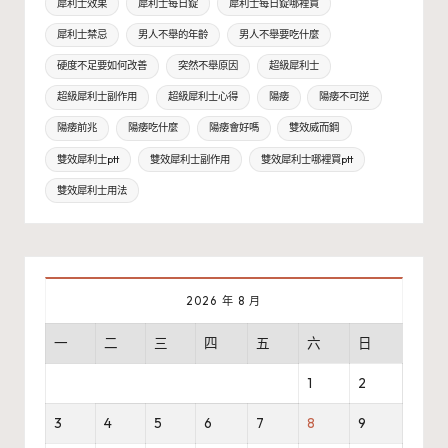
犀利士效果
犀利士每日錠
犀利士每日錠哪裡買
犀利士禁忌
男人不舉的年齡
男人不舉要吃什麼
硬度不足要如何改善
突然不舉原因
超級犀利士
超級犀利士副作用
超級犀利士心得
陽痿
陽痿不可逆
陽痿前兆
陽痿吃什麼
陽痿會好嗎
雙效威而鋼
雙效犀利士ptt
雙效犀利士副作用
雙效犀利士哪裡買ptt
雙效犀利士用法
2026 年 8 月
一
二
三
四
五
六
日
1
2
3
4
5
6
7
8
9