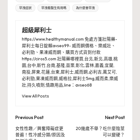
早洩症狀
早洩看醫生有用嗎
為什麼會早洩
超級犀利士
https://www.healthymanual.com 免處方箋壯陽藥-
犀利士每日錠賴avseo99- 威而鋼價格、樂威壯、
必利勁、果凍威而鋼、購買方式貨到付款
https://ciros5.com 壯陽藥哪裡買,台北,新北,高雄,桃
園,台中,新竹,台南,基隆,苗栗,彰化,雲林,嘉義,宜蘭,
南投,屏東,花蓮,台東,犀利士,威而鋼,必利吉,萬艾可,
必利勁,果凍威而鋼,威格拉,犀利士5mg,威而柔,樂威
壯,持久噴劑,情趣用品,line：avseo68
View All Posts
Post
Previous Post
Next Post
navigation
女性性趣／興奮障礙症更
20幾歲不舉？吃什麼陰莖
普遍！性冷感分類/原因及
可以變硬？