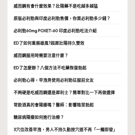
威而鋼有會什麼效果？壯陽藥不是吃越多越猛
原版必利勁與印度必利勁售價，你買必利勁多少錢？
必利勁60mg POXET-60 印度必利勁吃法介紹
ED了如何重展雄風?超犀壯陽持久雙效
威而鋼服用時需要注意什麼？
ED了怎麼辦？八個方法不吃藥恢復勃起
必利勁心得，早洩男使用必利勁征服前女友
不夠硬是吃威而鋼還是犀利士？簡單對比一下再做選擇
常飲酒真的會陽痿嗎？醫師：影響陰莖勃起
糖尿病陽痿如何進行治療？
3穴位改善早洩，男人不持久勤按穴道不再「一觸即發」