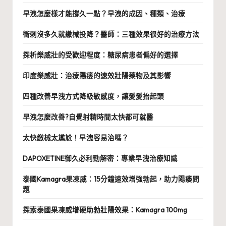
早洩怎麼樣才能撐久一點？早洩的成因、種類、治療
衝刺沒多久就繳械投降？醫師：三種效果很好的治療方法
探析樂威壯的受歡迎程度：糖尿病患者偏好的選擇
印度樂威壯：治療陽痿的速效壯陽藥物及其影響
四種改善早洩方式降級敏感度，讓愛愛抬起頭
早洩怎麼改善?自覺射精時間太快都可就醫
太快繳械太尷尬！早洩容易治嗎？
DAPOXETINE御久必利勁解密：專業早洩治療知識
泰國Kamagra果凍威：15分鐘速效增強勃起，助力陽痿問
題
探索泰國果凍威增硬助勃壯陽效果：Kamagra 100mg