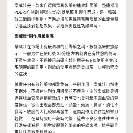
樂威壯是一款來自德國拜耳製藥的速效壯陽藥，整體採用
PDE-5抑制劑 綽號 火焰的伐地那非 製作而成，是一種磷
酸二酯酶抑制劑，有助於增加男性興奮時陰莖的血流量幫
助陰莖達到勃起效果，以治療男性性功能障礙。
樂威壯”副作用嚴重嗎
樂威壯在市場上有最溫和的壯陽藥之稱，根據臨床數據顯
示，一般男性在使用後 25分鐘 左右就會在有性慾的情況
下產生效果，不過據目前研究報告還是有1/10使用者會出
現明顯的副作用，剩餘的使用者還是會出現一些輕微程度
的症狀
其實任何有效的藥物都難免有一些副作用。樂威壯自然也
不例外，不過這些副作用通常並不嚴重。由於樂威壯是通
過擴張血管來達到療效的，有時它也會引起周圍血管的輕
度擴張，從而出現面部潮紅、頭暈、頭痛、鼻塞、消化不
良等。敏感的人比較容易發生。這類副作用往往是短暫且
輕微，且在堅持服用一段時間後，這些不良反應往往會自
行消失或減輕。相對於服藥的帶來的好處來說，這些副作
用往往是微乎其微的。