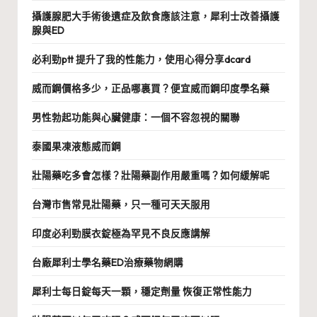
攝護腺肥大手術後遺症及飲食應該注意，犀利士改善攝護
腺與ED
必利勁ptt 提升了我的性能力，使用心得分享dcard
威而鋼價格多少，正品哪裏買？便宜威而鋼印度學名藥
男性勃起功能與心臟健康：一個不容忽視的關聯
泰國果凍液態威而鋼
壯陽藥吃多會怎樣？壯陽藥副作用嚴重嗎？如何緩解呢
台灣市售常見壯陽藥，只一種可天天服用
印度必利勁膜衣錠極為罕見不良反應講解
台廠犀利士學名藥ED治療藥物網購
犀利士每日錠每天一顆，穩定劑量 恢復正常性能力