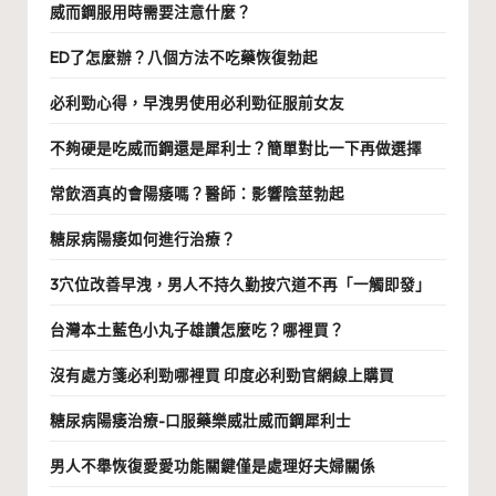
威而鋼服用時需要注意什麼？
ED了怎麼辦？八個方法不吃藥恢復勃起
必利勁心得，早洩男使用必利勁征服前女友
不夠硬是吃威而鋼還是犀利士？簡單對比一下再做選擇
常飲酒真的會陽痿嗎？醫師：影響陰莖勃起
糖尿病陽痿如何進行治療？
3穴位改善早洩，男人不持久勤按穴道不再「一觸即發」
台灣本土藍色小丸子雄讚怎麼吃？哪裡買？
沒有處方箋必利勁哪裡買 印度必利勁官網線上購買
糖尿病陽痿治療-口服藥樂威壯威而鋼犀利士
男人不舉恢復愛愛功能關鍵僅是處理好夫婦關係