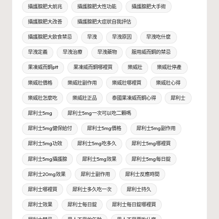
攝護腺肥大前兆
攝護腺肥大性功能
攝護腺肥大手術
攝護腺肥大改善
攝護腺肥大症狀自我評估
攝護腺肥大飲食禁忌
早洩
早洩原因
早洩吃什麼
早洩定義
早洩治療
早洩藥物
服用威而鋼的禁忌
果凍威而鋼ptt
果凍威而鋼哪裡買
樂威壯
樂威壯停產
樂威壯價格
樂威壯副作用
樂威壯哪裡買
樂威壯心得
樂威壯怎麼吃
樂威壯正品
泰國果凍威而鋼心得
犀利士
犀利士5mg
犀利士5mg一次可以吃二顆嗎
犀利士5mg健保給付
犀利士5mg價格
犀利士5mg副作用
犀利士5mg功效
犀利士5mg吃多久
犀利士5mg哪裡買
犀利士5mg攝護腺
犀利士5mg效果
犀利士5mg每日錠
犀利士20mg效果
犀利士副作用
犀利士反應時間
犀利士哪裡買
犀利士多久吃一次
犀利士持久
犀利士效果
犀利士每日錠
犀利士每日錠哪裡買