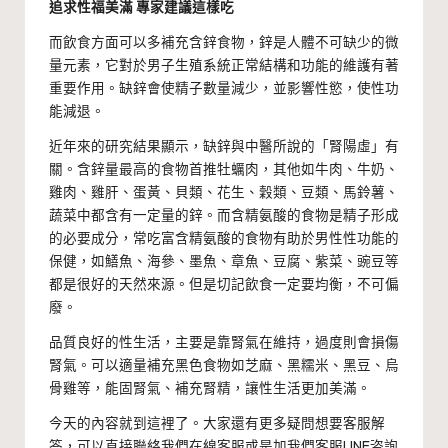
追求性福美滿 專家建議這樣吃
而飲食方面可以多補充含鋅食物，鋅是人體不可缺少的微
量元素，它對於男子生殖系統正常結構和功能的維護有著
重要作用。缺鋅會使精子數量減少，並影響性慾，使性功
能減退。
近年來的研究結果顯示，缺鋅與中醫所說的「腎陽虛」有
關。含鋅量最高的食物首推牡蠣肉，其他如牛肉、牛奶、
雞肉、雞肝、蛋黃、貝類、花生、穀類、豆類、馬鈴薯、
蔬菜中都含有一定量的鋅。而含精氨酸的食物是精子形成
的必要成分，常吃富含精氨酸的食物有助於男性性功能的
保健，如鱔魚、海參、墨魚、章魚、豆腐、紫菜、豌豆等
都是很好的天然來源。但是切記飲食一定要均衡，不可偏
廢。
品質良好的性生活，主要是靠腎氣在維持，過度則會損傷
腎氣。可以適量補充黑色食物如芝麻、黑糯米、黑豆、烏
骨雞等，能固腎氣、補充腎精，讓性生活更加美滿。
今天的內容就到這裡了。大家還有更多疑問想要客服解
答，可以直接聯絡我們在線客服或是加我們客服LINE咨詢