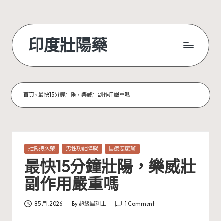
Skip
to
印度壯陽藥
content
首頁
»
最快15分鐘壯陽，樂威壯副作用嚴重嗎
Posted
壯陽持久藥
男性功能障礙
陽痿怎麼辦
in
最快15分鐘壯陽，樂威壯
副作用嚴重嗎
8 5 月, 2026
By
超級犀利士
1 Comment
Posted
by