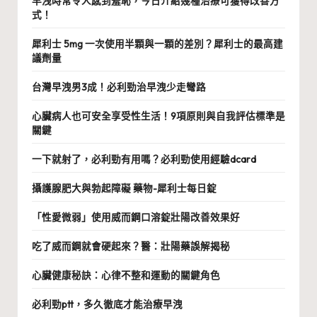
早洩時常令人感到羞恥，今日介紹幾種治療可獲得改善方
式！
犀利士 5mg 一次使用半顆與一顆的差別？犀利士的最高建
議劑量
台灣早洩男3成！必利勁治早洩少走彎路
心臟病人也可安全享受性生活！9項原則與自我評估標準是
關鍵
一下就射了，必利勁有用嗎？必利勁使用經驗dcard
攝護腺肥大與勃起障礙 藥物-犀利士每日錠
「性愛微弱」使用威而鋼口溶錠壯陽改善效果好
吃了威而鋼就會硬起來？醫：壯陽藥誤解揭秘
心臟健康秘訣：心律不整和運動的關鍵角色
必利勁ptt，多久徹底才能治療早洩