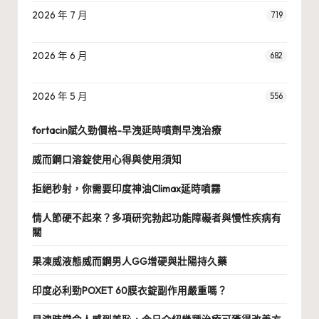
2026 年 7 月
719
2026 年 6 月
682
2026 年 5 月
556
fortacin賦久勁價格-早洩延時噴劑早洩治療
威而鋼口溶錠使用心得與使用須知
拒絕秒射，你需要印度神油Climax延時噴霧
情人節硬不起來？多項研究勃起功能障礙者與慢性疾病有
關
果凍威液態威而鋼男人GG增硬與壯陽持久藥
印度必利勁POXET 60膜衣錠副作用嚴重嗎？