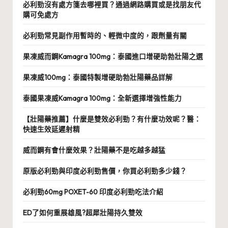
必利勁沒有處方箋去哪裡買？通過網路購買或是找朋友代
購可免處方
必利勁常見副作用暫時的、輕微中度的，跟劑量有關
果凍威而鋼Kamagra 100mg：泰國進口增硬助勃壯陽之選
果凍威100mg：泰國特製增硬助勃壯陽藥品詳解
泰國果凍威Kamagra 100mg：全新選擇增強性能力
【壯陽藥推薦】什麼是雙效必利勁？有什麼功效呢？醫：
快速生效延遲射精
威而鋼有會什麼效果？壯陽藥不是吃越多越猛
原版必利勁與印度必利勁售價，你買必利勁多少錢？
必利勁60mg POXET-60 印度必利勁吃法介紹
ED了如何重展雄風?超犀壯陽持久雙效