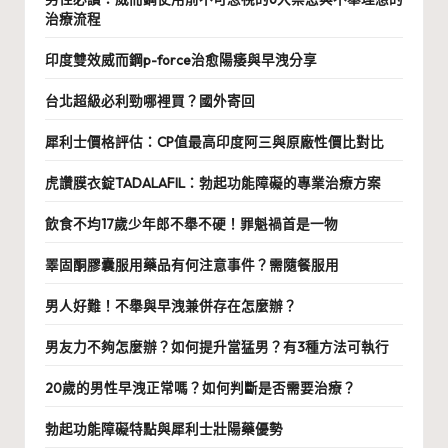
治療流程
印度雙效威而鋼p-force治愈陽痿與早洩分享
台北超級必利勁哪裡買？國外寄回
犀利士價格評估：CP值最高印度阿三與原廠性價比對比
虎讚膜衣錠TADALAFIL：勃起功能障礙的專業治療方案
飲食不均17歲少年郎不舉不硬！罪魁禍首是一物
睪固酮膠囊服用藥品有何注意事件？需隨餐服用
男人好難！不舉與早洩兼併存在怎麼辦？
男友力不夠怎麼辦？如何提升當猛男？有3種方法可執行
20歲的男性早洩正常嗎？如何判斷是否需要治療？
勃起功能障礙特點與犀利士壯陽藥優勢