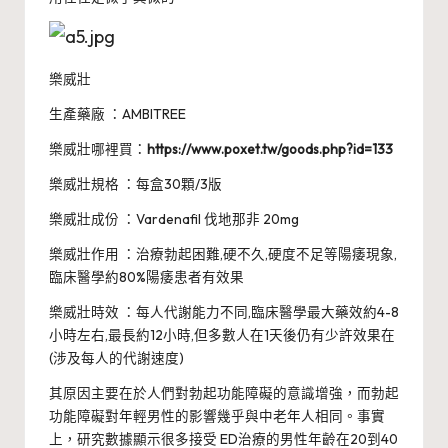
樂威壯
生產藥廠 ：AMBITREE
樂威壯哪裡買：
https://www.poxet.tw/goods.php?id=133
樂威壯規格 ：每盒30顆/3版
樂威壯成份 ：Vardenafil 伐地那非 20mg
樂威壯作用 ：治療勃起困難,硬不久,硬度不足等陽痿現象,
臨床醫學約80%陽痿患者有效果
樂威壯時效 ：每人代謝能力不同,臨床醫學最大藥效約4-8
小時左右,最長約12小時,但多數人在1天後仍有少許效果在
(涉及每人的代謝速度)
其原因主要在於人們對勃起功能障礙的意識增強，而勃起
功能障礙對年輕男性的影響幾乎與中老年人相同。事實
上，研究數據顯示很多接受 ED治療的男性年齡在20到40