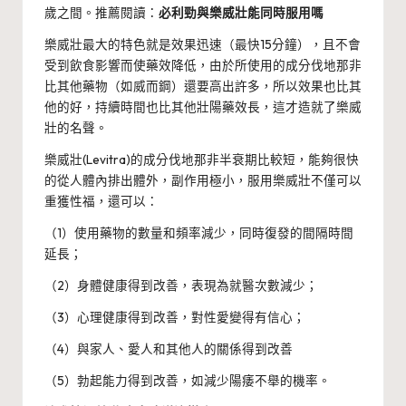
歲之間。推薦閱讀：
必利勁與樂威壯能同時服用嗎
樂威壯最大的特色就是效果迅速（最快15分鐘），且不會
受到飲食影響而使藥效降低，由於所使用的成分伐地那非
比其他藥物（如威而鋼）還要高出許多，所以效果也比其
他的好，持續時間也比其他壯陽藥效長，這才造就了樂威
壯的名聲。
樂威壯(Levitra)的成分伐地那非半衰期比較短，能夠很快
的從人體內排出體外，副作用極小，服用樂威壯不僅可以
重獲性福，還可以：
（1）使用藥物的數量和頻率減少，同時復發的間隔時間
延長；
（2）身體健康得到改善，表現為就醫次數減少；
（3）心理健康得到改善，對性愛變得有信心；
（4）與家人、愛人和其他人的關係得到改善
（5）勃起能力得到改善，如減少陽痿不舉的機率。