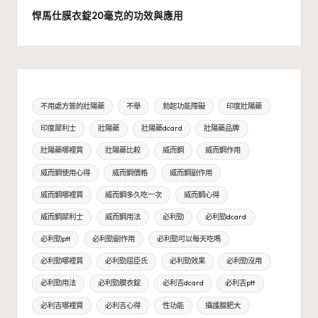
悍馬仕膜衣錠20毫克的功效與應用
不用處方簽的壯陽藥
不舉
勃起功能障礙
印度壯陽藥
印度犀利士
壯陽藥
壯陽藥dcard
壯陽藥品牌
壯陽藥哪裡買
壯陽藥比較
威而鋼
威而鋼作用
威而鋼使用心得
威而鋼價格
威而鋼副作用
威而鋼哪裡買
威而鋼多久吃一次
威而鋼心得
威而鋼犀利士
威而鋼用法
必利勁
必利勁dcard
必利勁ptt
必利勁副作用
必利勁可以每天吃嗎
必利勁哪裡買
必利勁屈臣氏
必利勁效果
必利勁沒用
必利勁用法
必利勁膜衣錠
必利吉dcard
必利吉ptt
必利吉哪裡買
必利吉心得
性功能
攝護腺肥大