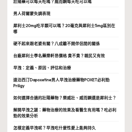
壯陽藥可以每天吃嗎？威而鋼每天吃可以嗎
男人荷爾蒙失調表現
犀利士20mg吃半顆可以嗎？20毫克與犀利士5mg區別在
哪
硬不起來跟老婆有關？八成離不開伴侶間的關係
台廠犀利士學名藥樂軒昂價格 貴不貴？親民又有效
早洩：定義、原因、評估和治療
達泊西汀Dapoxetine男人早洩治療藥物POXET必利勁
Priligy
如何選擇合適的壯陽藥物？樂威壯、威而鋼還是犀利士？
解開早洩之謎：藥物治療的效果及看醫生有用嗎？吃必利
勁的效果分析
怎樣定義早洩呢？早洩吃什麼性愛上能夠持久