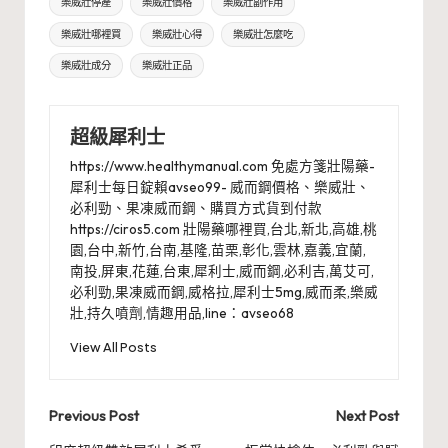
樂威壯停產
樂威壯價格
樂威壯副作用
樂威壯哪裡買
樂威壯心得
樂威壯怎麼吃
樂威壯成分
樂威壯正品
超級犀利士
https://www.healthymanual.com 免處方箋壯陽藥-
犀利士每日錠賴avseo99- 威而鋼價格、樂威壯、
必利勁、果凍威而鋼、購買方式貨到付款
https://ciros5.com 壯陽藥哪裡買,台北,新北,高雄,桃
園,台中,新竹,台南,基隆,苗栗,彰化,雲林,嘉義,宜蘭,
南投,屏東,花蓮,台東,犀利士,威而鋼,必利吉,萬艾可,
必利勁,果凍威而鋼,威格拉,犀利士5mg,威而柔,樂威
壯,持久噴劑,情趣用品,line：avseo68
View All Posts
Post
Previous Post
Next Post