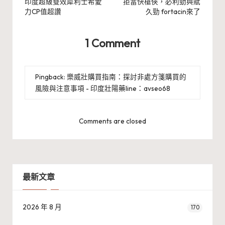
navigation
印度超級雙效犀利士希愛
拒當快槍俠，必利勁與賦
力CP值超讚
久勁 fortacin來了
1 Comment
Pingback:
樂威壯購買指南：探討非處方箋購買的
風險與注意事項 - 印度壯陽藥line：avseo68
Comments are closed
最新文章
2026 年 8 月
170