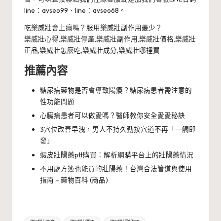
line：avseo99、line：avseo68。
吃樂威壯會上癮嗎？服用樂威壯副作用最少？
樂威壯心得,樂威壯停產,樂威壯副作用,樂威壯價格,樂威壯
正品,樂威壯怎麼吃,樂威壯成分,樂威壯哪裡買
推薦內容
糖尿病藥物是否會導致陽痿？糖尿病患者需注意的
性功能問題
心臟病患者可以做愛嗎？醫師教你安全愛愛秘訣
3穴位改善早洩，男人不持久勤按穴道不再「一觸即
發」
蝦皮壯陽藥ptt購買：解析網購平台上的壯陽藥情況
不用處方簽也能買的壯陽藥！台灣合法管道與使用
指南 – 藥物百科 (商品)
Tags: