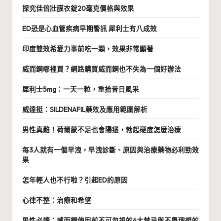
探究佳倍壯膜衣錠20毫克價格與效果
ED恐是心血管疾病早期警訊 犀利士有八成效
印度雙效希愛力事前吃一顆，效果非常顯著
威而鋼哪裡買？網路購買威而鋼也不失為一個好辦法
犀利士5mg：一天一粒，重拾昔日風采
威達挺：SILDENAFIL藥效及應用範圍解析
男性真難！荷爾蒙不足也會陽痿，勃起硬度怎麼治療
每3人就有一個早洩，早洩診斷、原因與治療藥物必利勁效
果
怎年輕人也不行啦？引起ED的原因
心律不整：治療和希望
男性必讀：威而鋼使用前不可忽視的6大禁忌與不舉理想的