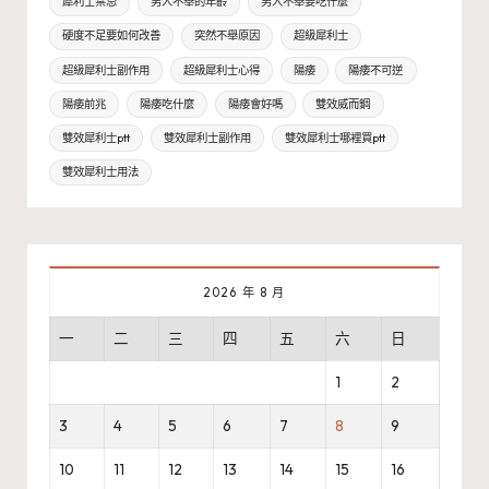
犀利士禁忌
男人不舉的年齡
男人不舉要吃什麼
硬度不足要如何改善
突然不舉原因
超級犀利士
超級犀利士副作用
超級犀利士心得
陽痿
陽痿不可逆
陽痿前兆
陽痿吃什麼
陽痿會好嗎
雙效威而鋼
雙效犀利士ptt
雙效犀利士副作用
雙效犀利士哪裡買ptt
雙效犀利士用法
2026 年 8 月
一
二
三
四
五
六
日
1
2
3
4
5
6
7
8
9
10
11
12
13
14
15
16