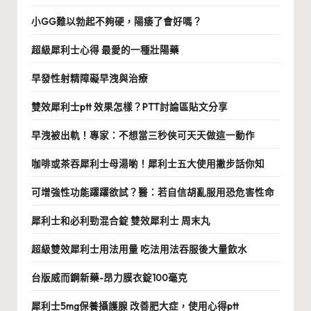
小GG難以勃起不夠硬，陽痿了會好嗎？
超級犀利士心得 最愛的一種壯陽藥
早發性射精障礙早洩與治療
雙效犀利士ptt 效果怎樣？PTT討論區貼文分享
早洩被出軌！專家：不想當三秒俠可天天做這一動作
咖啡或茶吞犀利士母湯喲！犀利士五大使用撇步話你知
可增強性功能躍躍欲試？醫：若自信胡亂服用恐危害性命
犀利士和必利勁混合錠 雙效犀利士 周末丸
超級雙效犀利士用法用量 吃法用法吞服後大量飲水
台版威而鋼新藥-昂力膜衣錠100毫克
犀利士5mg保養攝護腺 改善肥大症，使用心得ptt