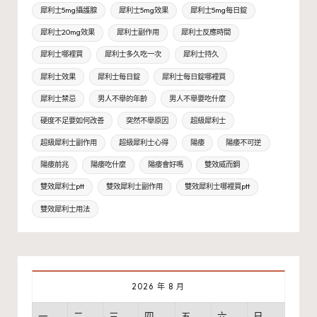
犀利士5mg攝護腺
犀利士5mg效果
犀利士5mg每日錠
犀利士20mg效果
犀利士副作用
犀利士反應時間
犀利士哪裡買
犀利士多久吃一次
犀利士持久
犀利士效果
犀利士每日錠
犀利士每日錠哪裡買
犀利士禁忌
男人不舉的年齡
男人不舉要吃什麼
硬度不足要如何改善
突然不舉原因
超級犀利士
超級犀利士副作用
超級犀利士心得
陽痿
陽痿不可逆
陽痿前兆
陽痿吃什麼
陽痿會好嗎
雙效威而鋼
雙效犀利士ptt
雙效犀利士副作用
雙效犀利士哪裡買ptt
雙效犀利士用法
2026 年 8 月
一
二
三
四
五
六
日