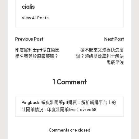
cialis
View All Posts
Post
Previous Post
Next Post
navigation
印度犀利士ptt便宜原因
硬不起來又洩得快怎麼
學名藥等於原廠藥嗎？
辦？超級雙效犀利士解決
陽痿早洩
1 Comment
Pingback:
蝦皮壯陽藥ptt購買：解析網購平台上的
壯陽藥情況 - 印度壯陽藥line：avseo68
Comments are closed