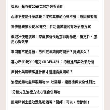
悍馬仕膜衣錠20毫克的功效與應用
心律不整是什麼感覺？突如其來的心律不整：原因和警訊
宙伊達樂膜衣錠20毫克：性功能障礙的有效治療方案
樂威壯使用須知：深度解析伐地那非副作用、穩定性、服
用心得效果
睪固酮不足危機，男性更年期何時開始？持續多久？
喜力昂(R)錠100毫克.SILDENAFIL：的新進展與效果分析
犀利士與酒精碰撞什麼才是適度飲酒呢？
治療勃起功能障礙藥物 vs. 壯陽藥，適應症與安全性對比
1分鐘先生治療方法心理合併藥物
服用犀利士雙效還能喝酒嗎？醫師：可以，需節制！