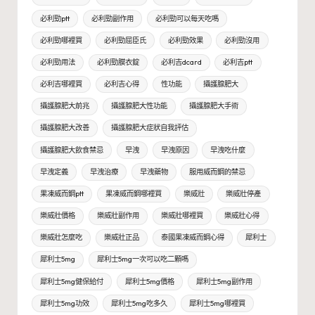
必利勁ptt
必利勁副作用
必利勁可以每天吃嗎
必利勁哪裡買
必利勁屈臣氏
必利勁效果
必利勁沒用
必利勁用法
必利勁膜衣錠
必利吉dcard
必利吉ptt
必利吉哪裡買
必利吉心得
性功能
攝護腺肥大
攝護腺肥大前兆
攝護腺肥大性功能
攝護腺肥大手術
攝護腺肥大改善
攝護腺肥大症狀自我評估
攝護腺肥大飲食禁忌
早洩
早洩原因
早洩吃什麼
早洩定義
早洩治療
早洩藥物
服用威而鋼的禁忌
果凍威而鋼ptt
果凍威而鋼哪裡買
樂威壯
樂威壯停產
樂威壯價格
樂威壯副作用
樂威壯哪裡買
樂威壯心得
樂威壯怎麼吃
樂威壯正品
泰國果凍威而鋼心得
犀利士
犀利士5mg
犀利士5mg一次可以吃二顆嗎
犀利士5mg健保給付
犀利士5mg價格
犀利士5mg副作用
犀利士5mg功效
犀利士5mg吃多久
犀利士5mg哪裡買