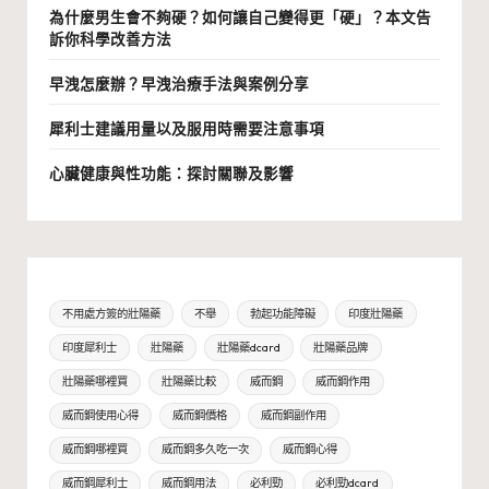
為什麼男生會不夠硬？如何讓自己變得更「硬」？本文告
訴你科學改善方法
早洩怎麼辦？早洩治療手法與案例分享
犀利士建議用量以及服用時需要注意事項
心臟健康與性功能：探討關聯及影響
不用處方簽的壯陽藥
不舉
勃起功能障礙
印度壯陽藥
印度犀利士
壯陽藥
壯陽藥dcard
壯陽藥品牌
壯陽藥哪裡買
壯陽藥比較
威而鋼
威而鋼作用
威而鋼使用心得
威而鋼價格
威而鋼副作用
威而鋼哪裡買
威而鋼多久吃一次
威而鋼心得
威而鋼犀利士
威而鋼用法
必利勁
必利勁dcard