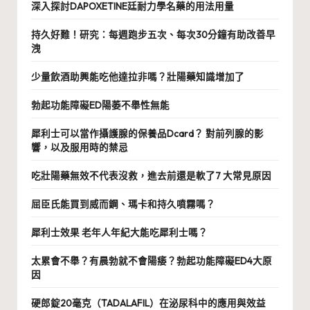
深入探討DAPOXETINE廷耐力學名藥的用法用量
持久好難！研究：每週跑步五次、每次30分鐘有助改善早
洩
少量飲酒助興能吃他達拉非嗎？壯陽藥知識增加了
勃起功能障礙ED陽萎不舉性無能
犀利士可以當作攝護腺的保養品Dcard？ 對前列腺的影
響，以及服用時的禁忌
吃壯陽藥無效不代表沒救，進去前還是軟了7 大常見原因
屈臣氏能買到威而鋼、瑪卡和持久噴霧嗎？
犀利士效果 老年人年紀大能吃犀利士嗎？
太累會不舉？有晨勃就不會陽痿？勃起功能障礙ED4大原
因
硬郎錠20毫克（TADALAFIL）在泌尿科中的應用與效益