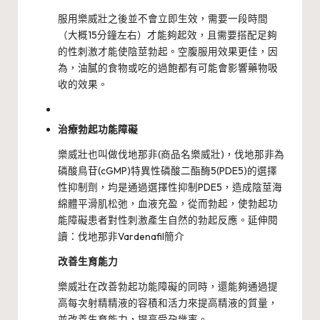
服用樂威壯之後並不會立即生效，需要一段時間
（大概15分鐘左右）才能夠起效，且需要搭配足夠
的性刺激才能使陰莖勃起。空腹服用效果更佳，因
為，油膩的食物或吃的過飽都有可能會影響藥物吸
收的效果。
治療勃起功能障礙
樂威壯也叫做伐地那非(商品名樂威壯)，伐地那非為
磷酸鳥苷(cGMP)特異性磷酸二酯酶5(PDE5)的選擇
性抑制劑，均是通過選擇性抑制PDE5，造成陰莖海
綿體平滑肌松弛，血液充盈，從而勃起，使勃起功
能障礙患者對性刺激產生自然的勃起反應。延伸閱
讀：伐地那非Vardenafil簡介
改善生育能力
樂威壯在改善勃起功能障礙的同時，還能夠通過提
高每次射精精液的容積和活力來提高精液的質量，
並改善生育能力，提高受孕幾率。