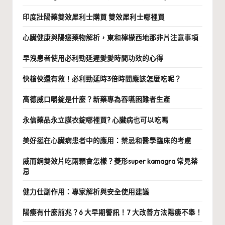
印度壯陽藥雙效犀利士購買 雙效犀利士哪裡買
心臟健康與陽痿藥物解析，東和檸檬西地那非片注意事項
早洩患者使用必利勁延遲愛愛時間功效的心得
快槍俠還有救！必利勁延時3倍時間應該怎麼吃呢？
高德威口嚼錠是什麼？新藥專為吞嚥困難者生產
永信藥品永立膜衣錠哪裡買? 心臟病也可以吃嗎
美好挺在心臟病患者中的應用：禁忌和醫學臨床的考慮
威而鋼雙效片吃兩顆會怎樣？菱形super kamagra 常見禁
忌
健力仕副作用：專家解析與安全使用建議
陽痿有什麼前兆？6 大早期警訊！7 大改善方法陽痿不舉！