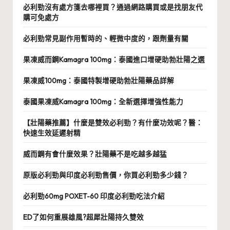
必利勁沒有處方箋去哪裡買？通過網路購買或是找朋友代
購可免處方
必利勁常見副作用暫時的、輕微中度的，跟劑量有關
果凍威而鋼Kamagra 100mg：泰國進口增硬助勃壯陽之選
果凍威100mg：泰國特製增硬助勃壯陽藥品詳解
泰國果凍威Kamagra 100mg：全新選擇增強性能力
【壯陽藥推薦】什麼是雙效必利勁？有什麼功效呢？醫：
快速生效延遲射精
威而鋼有會什麼效果？壯陽藥不是吃越多越猛
原版必利勁與印度必利勁售價，你買必利勁多少錢？
必利勁60mg POXET-60 印度必利勁吃法介紹
ED了如何重展雄風?超犀壯陽持久雙效