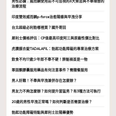
男性必讀：威而鋼使用前不可忽視的6大禁忌與不舉理想的
治療流程
印度雙效威而鋼p-force治愈陽痿與早洩分享
台北超級必利勁哪裡買？國外寄回
犀利士價格評估：CP值最高印度阿三與原廠性價比對比
虎讚膜衣錠TADALAFIL：勃起功能障礙的專業治療方案
飲食不均17歲少年郎不舉不硬！罪魁禍首是一物
睪固酮膠囊服用藥品有何注意事件？需隨餐服用
男人好難！不舉與早洩兼併存在怎麼辦？
男友力不夠怎麼辦？如何提升當猛男？有3種方法可執行
20歲的男性早洩正常嗎？如何判斷是否需要治療？
勃起功能障礙特點與犀利士壯陽藥優勢