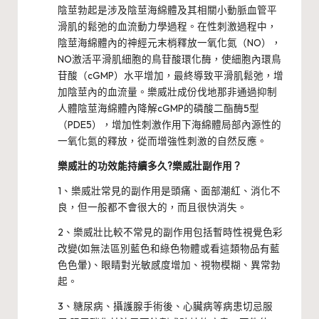
陰莖勃起是涉及陰莖海綿體及其相關小動脈血管平
滑肌的鬆弛的血流動力學過程。在性刺激過程中，
陰莖海綿體內的神經元末梢釋放一氧化氮（NO），
NO激活平滑肌細胞的鳥苷酸環化酶，使細胞內環鳥
苷酸（cGMP）水平增加，最終導致平滑肌鬆弛，增
加陰莖內的血流量。樂威壯成份伐地那非通過抑制
人體陰莖海綿體內降解cGMP的磷酸二酯酶5型
（PDE5），增加性刺激作用下海綿體局部內源性的
一氧化氮的釋放，從而增強性刺激的自然反應。
樂威壯的功效能持續多久?樂威壯副作用？
1、樂威壯常見的副作用是頭痛、面部潮紅、消化不
良，但一般都不會很大的，而且很快消失。
2、樂威壯比較不常見的副作用包括暫時性視覺色彩
改變(如無法區別藍色和綠色物體或看這類物品有藍
色色暈)、眼睛對光敏感度增加、視物模糊、異常勃
起。
3、糖尿病、攝護腺手術後、心臟病等病患切忌服