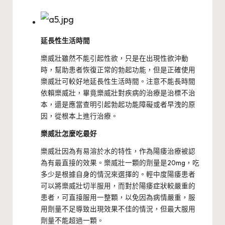
延長性生活時間
樂威壯雖然不能引起性欲，只是在出現性欲沖動
時，幫助患者恢復正常的勃起功能，但是正確使用
樂威壯可較好地延長性生活時間。注意不能長時間
依賴樂威壯，畢竟樂威壯對疾病的治療是治標不治
本，還是應當查明引起勃起功能障礙或者早洩的原
因，從根本上進行治療。
樂威壯怎麼吃最好
樂威壯因為有易溶於水的特性，作為陽痿治療被認
為有最直接的效果。樂威壯一顆的劑量是20mg，吃
多少是根據自身的情況來選擇的。輕中度陽痿患者
可以將樂威壯切半服用，而對於陽痿症狀較嚴重的
患者，可直接服用一整顆，以免因為病情嚴重，服
用劑量不足導致出現效果不佳的情況，但最大服用
劑量不能超過一顆。