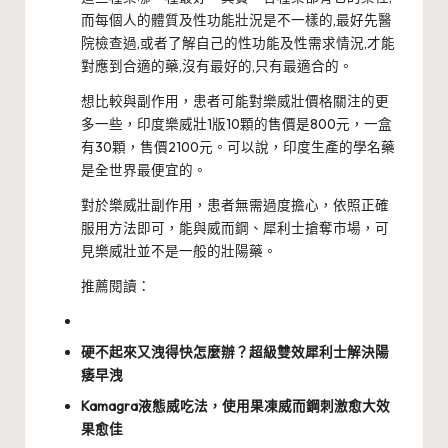
而每個人的體質及性功能壯況是不一樣的,最好先醫
院檢查過,或者了解自己的性功能及性需求情況,才能
對應到合適的藥,沒有最好的,只有最適合的。
想比較與副作用，患者可能對樂威壯價格關注的更
多一些，印度樂威壯1版10顆的售價是800元，一盒
有30顆，售價2100元。可以說，印度生產的學名藥
是全世界最便宜的。
對於樂威壯副作用，患者無需過度擔心，依照正確
服用方法即可，能與威而鋼、犀利士搶奪市場，可
見樂威壯並不是一般的壯陽藥。
推薦閱讀：
硬不起來又洩得快怎麼辦？超級雙效犀利士解決陽
痿早洩
Kamagra液態威吃法，使用果凍威而鋼刺激愈大效
果愈佳