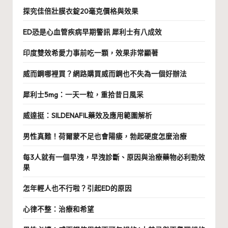
探究佳倍壯膜衣錠20毫克價格與效果
ED恐是心血管疾病早期警訊 犀利士有八成效
印度雙效希愛力事前吃一顆，效果非常顯著
威而鋼哪裡買？網路購買威而鋼也不失為一個好辦法
犀利士5mg：一天一粒，重拾昔日風采
威達挺：SILDENAFIL藥效及應用範圍解析
男性真難！荷爾蒙不足也會陽痿，勃起硬度怎麼治療
每3人就有一個早洩，早洩診斷、原因與治療藥物必利勁效
果
怎年輕人也不行啦？引起ED的原因
心律不整：治療和希望