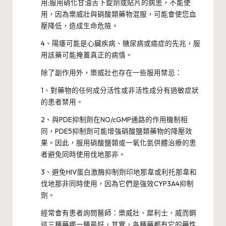
用;服用硝化甘油舌下錠劑或貼片的病患，不能使
用，因為樂威壯與硝酸類藥物混服，可能會使您血
壓降低，造成生命危險。
4、陽痿可能是心臟疾病、糖尿病或癌症的先兆，服
用該藥可能掩蓋真正的病情。
除了副作用外，樂威壯也存在一些服用禁忌：
1、對藥物的任何成分活性或非活性成分有過敏症狀
的患者禁用。
2、與PDE抑制劑在NO/cGMP通路的作用機制相
同，PDE5抑制劑可能增強硝酸鹽類藥物的降壓效
果。因此，服用硝酸鹽類或一氧化氮供體治療的患
者避免同時使用伐地那非。
3、避免HIV蛋白激酶抑制劑印地那韋或利托那韋和
伐地那非同時使用，因為它們是強效CYP3A4抑制
劑。
經常會有患者詢問醫師：樂威壯、犀利士、威而鋼
這三種藥哪一種最好，其實，各種藥都有它的藥性,