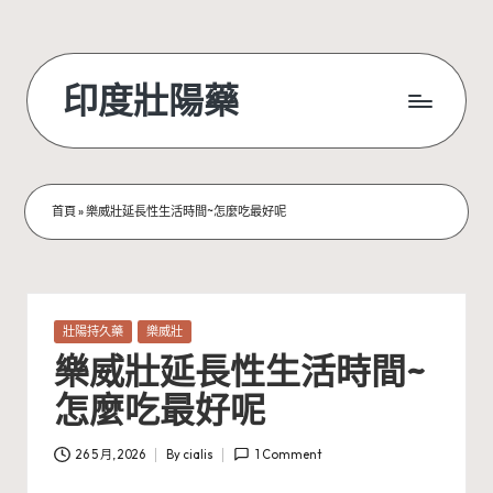
Skip
to
印度壯陽藥
content
首頁
»
樂威壯延長性生活時間~怎麼吃最好呢
Posted
壯陽持久藥
樂威壯
in
樂威壯延長性生活時間~
怎麼吃最好呢
26 5 月, 2026
By
cialis
1 Comment
Posted
by