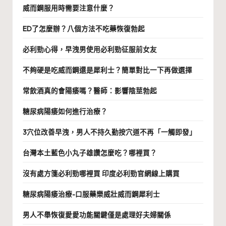
威而鋼服用時需要注意什麼？
ED了怎麼辦？八個方法不吃藥恢復勃起
必利勁心得，早洩男使用必利勁征服前女友
不夠硬是吃威而鋼還是犀利士？簡單對比一下再做選擇
常飲酒真的會陽痿嗎？醫師：影響陰莖勃起
糖尿病陽痿如何進行治療？
3穴位改善早洩，男人不持久勤按穴道不再「一觸即發」
台灣本土藍色小丸子雄讚怎麼吃？哪裡買？
沒有處方箋必利勁哪裡買 印度必利勁官網線上購買
糖尿病陽痿治療-口服藥樂威壯威而鋼犀利士
男人不舉恢復愛愛功能關鍵僅是處理好夫婦關係