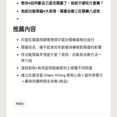
教你4招判斷自己是否陽痿了，勃起不硬吃什麼藥？
勃起功能障礙4大表現，陽痿治療三壯陽藥八成效
推薦內容
印度紅魔威而鋼哪裡買印度壯陽藥威格拉成分
陽痿前兆：硬不起來的年齡層與藥物對陽痿的影響
性功能障礙早洩是什麼？原因、診斷和治療方法一
齊介紹
強效助勃+有效延時超級犀利士兩種不同劑量
速立壯膜衣錠 Silden 100mg 使用心得＋副作用警示
＋藥效持續時間全攻略 (商品)
Tags:
樂威壯