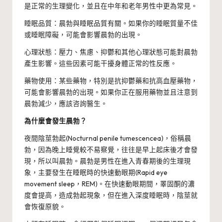
是正常的生理變化，並且在中年和老年男性中更為常見。
睡眠品質：晨勃與睡眠品質有關。如果你的睡眠質量不佳
或睡眠障礙，可能會影響晨勃的出現。
心理狀態：壓力、焦慮、抑鬱和其他心理狀態可能對晨勃
產生影響。這些因素可能干擾身體正常的性反應。
藥物使用：某些藥物，特別是抗抑鬱藥和抗高血壓藥物，
可能會影響晨勃的出現。如果你正在服用藥物並且注意到
晨勃減少，應該咨詢醫生。
為什麼會發生晨勃？
夜間陰莖勃起(Nocturnal penile tumescencea)，俗稱晨
勃，因為晚上睡覺較不易察覺，往往是早上起床後才會發
現，所以叫晨勃。晨勃是男性在進入青春期後的生理現
象，主要發生在睡眠時的快速動眼期(Rapid eye
movement sleep，REM)。在快速動眼期間，睪固酮的濃
度會提高，造成勃起現象，但在進入深度睡眠時，陰莖就
會恢復原貌。