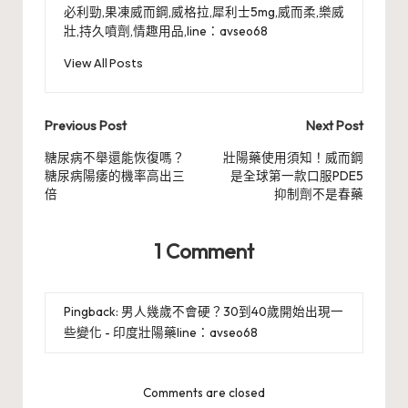
必利勁,果凍威而鋼,威格拉,犀利士5mg,威而柔,樂威
壯,持久噴劑,情趣用品,line：avseo68
View All Posts
Post
Previous Post
Next Post
navigation
糖尿病不舉還能恢復嗎？
壯陽藥使用須知！威而鋼
糖尿病陽痿的機率高出三
是全球第一款口服PDE5
倍
抑制劑不是春藥
1 Comment
Pingback:
男人幾歲不會硬？30到40歲開始出現一
些變化 - 印度壯陽藥line：avseo68
Comments are closed