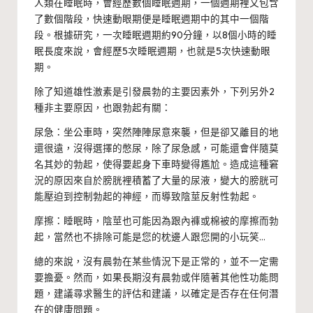
人類在睡眠時，會經歷數個睡眠週期，一個週期裡又包含
了數個階段，快速動眼期便是睡眠週期中的其中一個階
段。根據研究，一次睡眠週期約90分鐘，以8個小時的睡
眠長度來說，會經歷5次睡眠週期，也就是5次快速動眼
期。
除了知道雄性激素是引發晨勃的主要因素外，下列另外2
種非主要原因，也跟勃起有關：
尿急：坐公車時，突然陣陣尿意來襲，但是卻又離目的地
還很遠，沒得選擇的憋尿，除了尿急感，可能還會伴隨莫
名其妙的勃起，使得要起身下車時變得尷尬。造成這種窘
況的原因來自於膀胱裡積蓄了大量的尿液，變大的膀胱可
能壓迫到控制勃起的神經，而導致陰莖反射性勃起。
摩擦：睡眠時，陰莖也可能因為跟內褲或棉被的摩擦而勃
起，當然也不排除可能是您的枕邊人跟您開的小玩笑…
總的來說，沒有晨勃在某些情況下是正常的，並不一定需
要擔憂。然而，如果長期沒有晨勃或伴隨著其他性功能問
題，建議尋求醫生的評估和建議，以確定是否存在任何潛
在的健康問題。