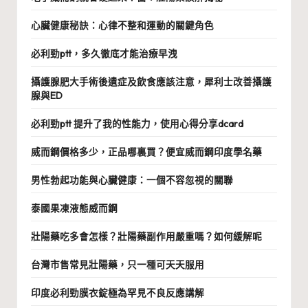
心臟健康秘訣：心律不整和運動的關鍵角色
必利勁ptt，多久徹底才能治療早洩
攝護腺肥大手術後遺症及飲食應該注意，犀利士改善攝護
腺與ED
必利勁ptt 提升了我的性能力，使用心得分享dcard
威而鋼價格多少，正品哪裏買？便宜威而鋼印度學名藥
男性勃起功能與心臟健康：一個不容忽視的關聯
泰國果凍液態威而鋼
壯陽藥吃多會怎樣？壯陽藥副作用嚴重嗎？如何緩解呢
台灣市售常見壯陽藥，只一種可天天服用
印度必利勁膜衣錠極為罕見不良反應講解