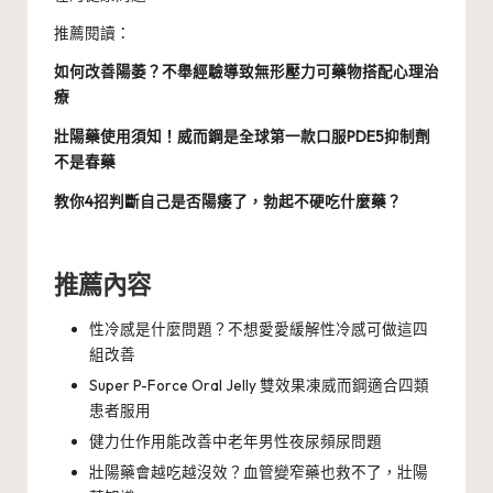
推薦閱讀：
如何改善陽萎？不舉經驗導致無形壓力可藥物搭配心理治
療
壯陽藥使用須知！威而鋼是全球第一款口服PDE5抑制劑
不是春藥
教你4招判斷自己是否陽痿了，勃起不硬吃什麼藥？
推薦內容
性冷感是什麼問題？不想愛愛緩解性冷感可做這四
組改善
Super P-Force Oral Jelly 雙效果凍威而鋼適合四類
患者服用
健力仕作用能改善中老年男性夜尿頻尿問題
壯陽藥會越吃越沒效？血管變窄藥也救不了，壯陽