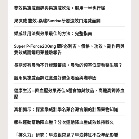
雙效果凍威而鋼與果凍威吃法，服用一半也行呢
果凍威 雙效-桑瑞Sunrise研發速效口溶威而鋼
樂威壯用法與效果最佳的方法：完整指南
Super P-Force200mg 藍P必利吉、價格、功效、副作用與
雙效威而鋼用藥體驗報告
長期沒有晨勃不升旗藏警訊，晨勃的頻率低要看醫生嗎？
服用果凍威而鋼注意最好避免喝酒與咖啡因
健康生活—降血壓效果奇佳6種食物與飲品，高纖高鉀降血
壓
真相揭示：探索樂威壯學名藥台灣官網的壯陽藥物知識
哪些運動幫助降血壓？分次運動降血壓成效維持較久
「持久力」研究：早洩很常見？早洩特征不受年紀影響