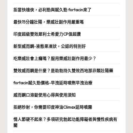
拒當快槍俠，必利勁與賦久勁 fortacin來了
最快15分鐘壯陽，樂威壯副作用嚴重嗎
印度超級雙效犀利士希愛力CP值超讚
新型威而鋼-液態果凍狀，公認的特別好
吃樂威壯會上癮嗎？服用樂威壯副作用最少？
雙效威而鋼是什麼？是助勃持久雙效西地那非類壯陽藥
fortacin賦久勁價格-早洩延時噴劑早洩治療
威而鋼口溶錠使用心得與使用須知
拒絕秒射，你需要印度神油Climax延時噴霧
情人節硬不起來？多項研究勃起功能障礙者與慢性疾病有
關