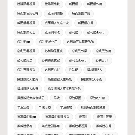
壯陽藥哪裡買
壯陽藥比較
威而鋼
威而鋼作用
威而鋼使用心得
威而鋼價格
威而鋼副作用
威而鋼哪裡買
威而鋼多久吃一次
威而鋼心得
威而鋼犀利士
威而鋼用法
必利勁
必利勁dcard
必利勁ptt
必利勁副作用
必利勁可以每天吃嗎
必利勁哪裡買
必利勁屈臣氏
必利勁效果
必利勁沒用
必利勁用法
必利勁膜衣錠
必利吉dcard
必利吉ptt
必利吉哪裡買
必利吉心得
性功能
攝護腺肥大
攝護腺肥大前兆
攝護腺肥大性功能
攝護腺肥大手術
攝護腺肥大改善
攝護腺肥大症狀自我評估
攝護腺肥大飲食禁忌
早洩
早洩原因
早洩吃什麼
早洩定義
早洩治療
早洩藥物
服用威而鋼的禁忌
果凍威而鋼ptt
果凍威而鋼哪裡買
樂威壯
樂威壯停產
樂威壯價格
樂威壯副作用
樂威壯哪裡買
樂威壯心得