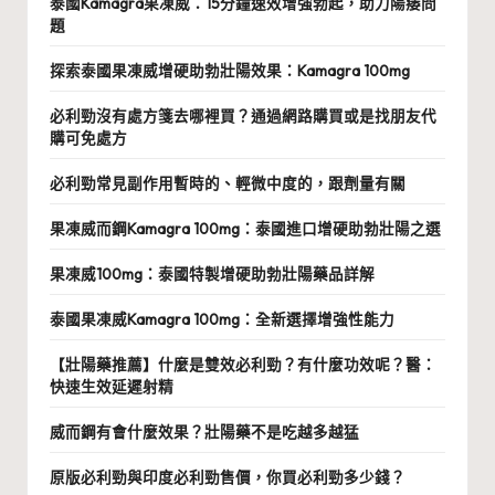
泰國Kamagra果凍威：15分鐘速效增強勃起，助力陽痿問
題
探索泰國果凍威增硬助勃壯陽效果：Kamagra 100mg
必利勁沒有處方箋去哪裡買？通過網路購買或是找朋友代
購可免處方
必利勁常見副作用暫時的、輕微中度的，跟劑量有關
果凍威而鋼Kamagra 100mg：泰國進口增硬助勃壯陽之選
果凍威100mg：泰國特製增硬助勃壯陽藥品詳解
泰國果凍威Kamagra 100mg：全新選擇增強性能力
【壯陽藥推薦】什麼是雙效必利勁？有什麼功效呢？醫：
快速生效延遲射精
威而鋼有會什麼效果？壯陽藥不是吃越多越猛
原版必利勁與印度必利勁售價，你買必利勁多少錢？