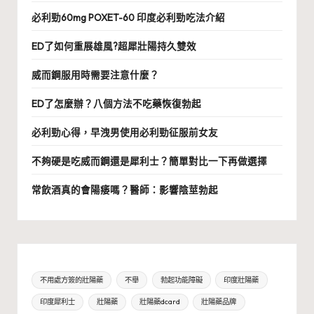
必利勁60mg POXET-60 印度必利勁吃法介紹
ED了如何重展雄風?超犀壯陽持久雙效
威而鋼服用時需要注意什麼？
ED了怎麼辦？八個方法不吃藥恢復勃起
必利勁心得，早洩男使用必利勁征服前女友
不夠硬是吃威而鋼還是犀利士？簡單對比一下再做選擇
常飲酒真的會陽痿嗎？醫師：影響陰莖勃起
不用處方簽的壯陽藥
不舉
勃起功能障礙
印度壯陽藥
印度犀利士
壯陽藥
壯陽藥dcard
壯陽藥品牌