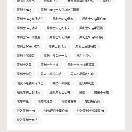
樂威壯怎麼吃
樂威壯正品
泰國果凍威而鋼心得
犀利士
犀利士5mg
犀利士5mg一次可以吃二顆嗎
犀利士5mg健保給付
犀利士5mg價格
犀利士5mg副作用
犀利士5mg功效
犀利士5mg吃多久
犀利士5mg哪裡買
犀利士5mg攝護腺
犀利士5mg效果
犀利士5mg每日錠
犀利士20mg效果
犀利士副作用
犀利士反應時間
犀利士哪裡買
犀利士多久吃一次
犀利士持久
犀利士效果
犀利士每日錠
犀利士每日錠哪裡買
犀利士禁忌
男人不舉的年齡
男人不舉要吃什麼
硬度不足要如何改善
突然不舉原因
超級犀利士
超級犀利士副作用
超級犀利士心得
陽痿
陽痿不可逆
陽痿前兆
陽痿吃什麼
陽痿會好嗎
雙效威而鋼
雙效犀利士ptt
雙效犀利士副作用
雙效犀利士哪裡買ptt
雙效犀利士用法