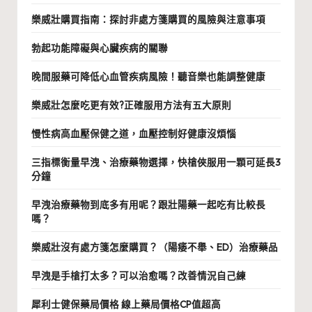
樂威壯購買指南：探討非處方箋購買的風險與注意事項
勃起功能障礙與心臟疾病的關聯
晚間服藥可降低心血管疾病風險！聽音樂也能調整健康
樂威壯怎麼吃更有效?正確服用方法有五大原則
慢性病高血壓保健之道，血壓控制好健康沒煩惱
三指標衡量早洩、治療藥物選擇，快槍俠服用一顆可延長3
分鐘
早洩治療藥物到底多有用呢？跟壯陽藥一起吃有比較長
嗎？
樂威壯沒有處方箋怎麼購買？（陽痿不舉、ED）治療藥品
早洩是手槍打太多？可以治愈嗎？改善情況自己練
犀利士健保藥局價格 線上藥局價格CP值超高