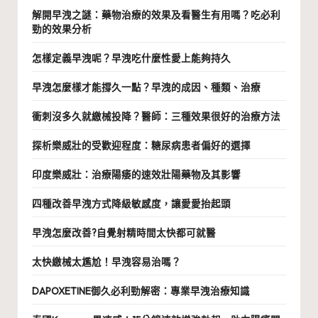
解開早洩之謎：藥物治療的效果及看醫生有用嗎？吃必利
勁的效果分析
怎樣定義早洩呢？早洩吃什麼性愛上能夠持久
早洩怎麼樣才能撐久一點？早洩的成因、種類、治療
衝刺沒多久就繳械投降？醫師：三種效果很好的治療方法
探析樂威壯的受歡迎程度：糖尿病患者偏好的選擇
印度樂威壯：治療陽痿的速效壯陽藥物及其影響
四種改善早洩方式降級敏感度，讓愛愛抬起頭
早洩怎麼改善?自覺射精時間太快都可就醫
太快繳械太尷尬！早洩容易治嗎？
DAPOXETINE御久必利勁解密：專業早洩治療知識