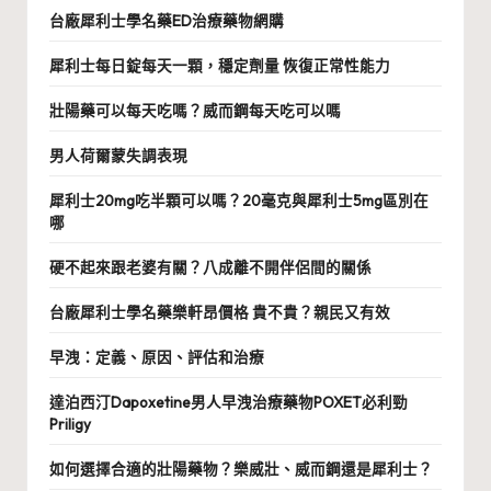
台廠犀利士學名藥ED治療藥物網購
犀利士每日錠每天一顆，穩定劑量 恢復正常性能力
壯陽藥可以每天吃嗎？威而鋼每天吃可以嗎
男人荷爾蒙失調表現
犀利士20mg吃半顆可以嗎？20毫克與犀利士5mg區別在
哪
硬不起來跟老婆有關？八成離不開伴侶間的關係
台廠犀利士學名藥樂軒昂價格 貴不貴？親民又有效
早洩：定義、原因、評估和治療
達泊西汀Dapoxetine男人早洩治療藥物POXET必利勁
Priligy
如何選擇合適的壯陽藥物？樂威壯、威而鋼還是犀利士？