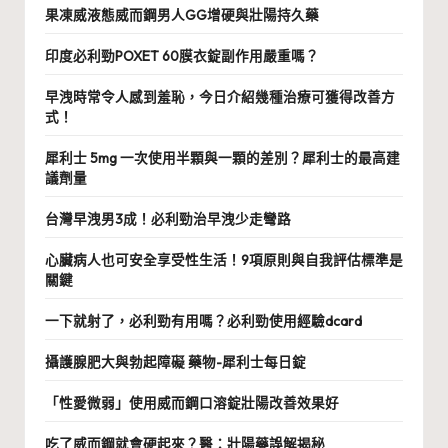
果凍威液態威而鋼男人GG增硬與壯陽持久藥
印度必利勁POXET 60膜衣錠副作用嚴重嗎？
早洩時常令人感到羞恥，今日介紹幾種治療可獲得改善方
式！
犀利士 5mg 一次使用半顆與一顆的差別？犀利士的最高建
議劑量
台灣早洩男3成！必利勁治早洩少走彎路
心臟病人也可安全享受性生活！9項原則與自我評估標準是
關鍵
一下就射了，必利勁有用嗎？必利勁使用經驗dcard
攝護腺肥大與勃起障礙 藥物-犀利士每日錠
「性愛微弱」使用威而鋼口溶錠壯陽改善效果好
吃了威而鋼就會硬起來？醫：壯陽藥誤解揭秘