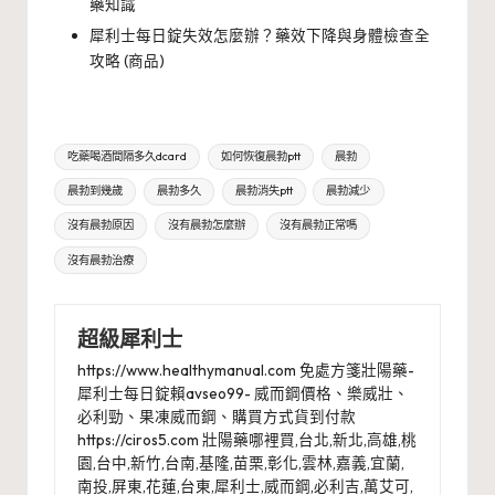
藥知識
犀利士每日錠失效怎麼辦？藥效下降與身體檢查全
攻略 (商品)
Tags:
吃藥喝酒間隔多久dcard
如何恢復晨勃ptt
晨勃
晨勃到幾歲
晨勃多久
晨勃消失ptt
晨勃減少
沒有晨勃原因
沒有晨勃怎麼辦
沒有晨勃正常嗎
沒有晨勃治療
超級犀利士
https://www.healthymanual.com 免處方箋壯陽藥-
犀利士每日錠賴avseo99- 威而鋼價格、樂威壯、
必利勁、果凍威而鋼、購買方式貨到付款
https://ciros5.com 壯陽藥哪裡買,台北,新北,高雄,桃
園,台中,新竹,台南,基隆,苗栗,彰化,雲林,嘉義,宜蘭,
南投,屏東,花蓮,台東,犀利士,威而鋼,必利吉,萬艾可,