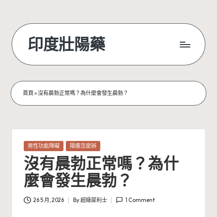
Skip
to
印度壯陽藥
content
首頁
»
沒有晨勃正常嗎？為什麼會發生晨勃？
Posted
男性功能障礙
陽痿怎麼辦
in
沒有晨勃正常嗎？為什
麼會發生晨勃？
26 5 月, 2026
By
超級犀利士
1 Comment
Posted
by