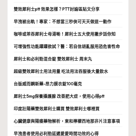
雙效犀利士ptt 效果怎樣？PTT討論區貼文分享
早洩被出軌！專家：不想當三秒俠可天天做這一動作
咖啡或茶吞犀利士母湯喲！犀利士五大使用撇步話你知
可增強性功能躍躍欲試？醫：若自信胡亂服用恐危害性命
犀利士和必利勁混合錠 雙效犀利士 周末丸
超級雙效犀利士用法用量 吃法用法吞服後大量飲水
台版威而鋼新藥-昂力膜衣錠100毫克
犀利士5mg保養攝護腺 改善肥大症，使用心得ptt
印度壯陽藥雙效犀利士購買 雙效犀利士哪裡買
心臟健康與陽痿藥物解析，東和檸檬西地那非片注意事項
早洩患者使用必利勁延遲愛愛時間功效的心得