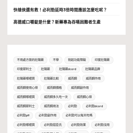
快槍俠還有救！必利勁延時3倍時間應該怎麼吃呢？
高德威口嚼錠是什麼？新藥專為吞嚥困難者生產
不用處方簽的壯陽藥
不舉
勃起功能障礙
印度壯陽藥
印度犀利士
壯陽藥
壯陽藥dcard
壯陽藥品牌
壯陽藥哪裡買
壯陽藥比較
威而鋼
威而鋼作用
威而鋼使用心得
威而鋼價格
威而鋼副作用
威而鋼哪裡買
威而鋼多久吃一次
威而鋼心得
威而鋼犀利士
威而鋼用法
必利勁
必利勁dcard
必利勁ptt
必利勁副作用
必利勁可以每天吃嗎
必利勁哪裡買
必利勁屈臣氏
必利勁效果
必利勁沒用