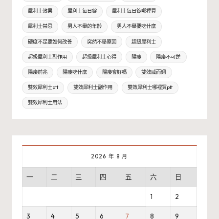
犀利士效果
犀利士每日錠
犀利士每日錠哪裡買
犀利士禁忌
男人不舉的年齡
男人不舉要吃什麼
硬度不足要如何改善
突然不舉原因
超級犀利士
超級犀利士副作用
超級犀利士心得
陽痿
陽痿不可逆
陽痿前兆
陽痿吃什麼
陽痿會好嗎
雙效威而鋼
雙效犀利士ptt
雙效犀利士副作用
雙效犀利士哪裡買ptt
雙效犀利士用法
2026 年 8 月
一
二
三
四
五
六
日
1
2
3
4
5
6
7
8
9