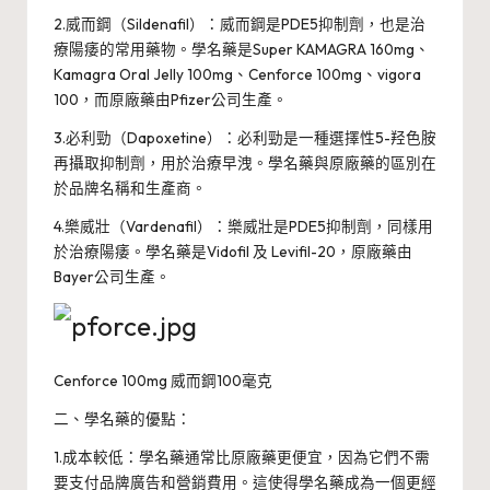
2.威而鋼（Sildenafil）：威而鋼是PDE5抑制劑，也是治
療陽痿的常用藥物。學名藥是
Super KAMAGRA 160mg
、
Kamagra Oral Jelly 100mg
、
Cenforce 100mg
、
vigora
100
，而原廠藥由Pfizer公司生產。
3.必利勁（Dapoxetine）：必利勁是一種選擇性5-羟色胺
再攝取抑制劑，用於治療早洩。學名藥與原廠藥的區別在
於品牌名稱和生產商。
4.樂威壯（Vardenafil）：樂威壯是PDE5抑制劑，同樣用
於治療陽痿。學名藥是
Vidofil
及
Levifil-20
，原廠藥由
Bayer公司生產。
Cenforce 100mg
威而鋼100毫克
二、學名藥的優點：
1.成本較低：學名藥通常比原廠藥更便宜，因為它們不需
要支付品牌廣告和營銷費用。這使得學名藥成為一個更經