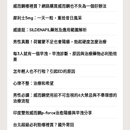
威而鋼哪裡買？網路購買威而鋼也不失為一個好辦法
犀利士5mg：一天一粒，重拾昔日風采
威達挺：SILDENAFIL藥效及應用範圍解析
男性真難！荷爾蒙不足也會陽痿，勃起硬度怎麼治療
每3人就有一個早洩，早洩診斷、原因與治療藥物必利勁效
果
怎年輕人也不行啦？引起ED的原因
心律不整：治療和希望
男性必讀：威而鋼使用前不可忽視的6大禁忌與不舉理想的
治療流程
印度雙效威而鋼p-force治愈陽痿與早洩分享
台北超級必利勁哪裡買？國外寄回