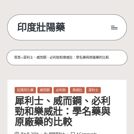
Skip
to
印度壯陽藥
content
首頁
»
犀利士、威而鋼、必利勁和樂威壯：學名藥與原廠藥的比較
Posted
壯陽持久藥
威而鋼
必利勁
樂威壯
犀利士
in
犀利士、威而鋼、必利
勁和樂威壯：學名藥與
原廠藥的比較