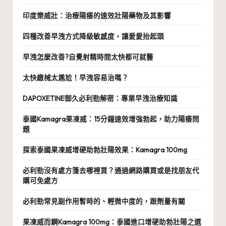
印度樂威壯：治療陽痿的速效壯陽藥物及其影響
四種改善早洩方式降級敏感度，讓愛愛抬起頭
早洩怎麼改善?自覺射精時間太快都可就醫
太快繳械太尷尬！早洩容易治嗎？
DAPOXETINE御久必利勁解密：專業早洩治療知識
泰國Kamagra果凍威：15分鐘速效增強勃起，助力陽痿問
題
探索泰國果凍威增硬助勃壯陽效果：Kamagra 100mg
必利勁沒有處方箋去哪裡買？通過網路購買或是找朋友代
購可免處方
必利勁常見副作用暫時的、輕微中度的，跟劑量有關
果凍威而鋼Kamagra 100mg：泰國進口增硬助勃壯陽之選