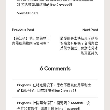
壯,持久噴劑,情趣用品,line：avseo68
View All Posts
Post
Previous Post
Next Post
navigation
【藥知道】他汀類藥物可
愛愛總是太快結束？延時
與陽痿藥物同時使用嗎？
保險套有用嗎？台灣與歐
美醫學觀點：選對成分才
能真正持久
6 Comments
Pingback:
在特定情況下，患者不應該使用犀利士
的10個例子 - 印度壯陽藥line：avseo68
Pingback:
壯陽藥會傷肝、傷腎嗎？Tadalafil：安
全性和有效性 - 印度壯陽藥line：avseo68