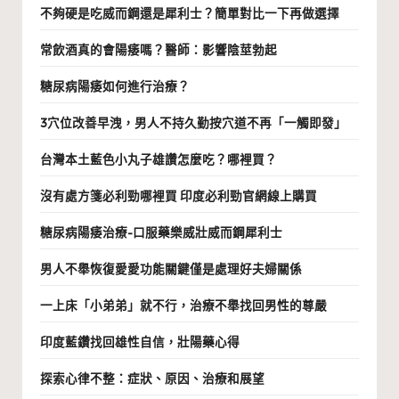
不夠硬是吃威而鋼還是犀利士？簡單對比一下再做選擇
常飲酒真的會陽痿嗎？醫師：影響陰莖勃起
糖尿病陽痿如何進行治療？
3穴位改善早洩，男人不持久勤按穴道不再「一觸即發」
台灣本土藍色小丸子雄讚怎麼吃？哪裡買？
沒有處方箋必利勁哪裡買 印度必利勁官網線上購買
糖尿病陽痿治療-口服藥樂威壯威而鋼犀利士
男人不舉恢復愛愛功能關鍵僅是處理好夫婦關係
一上床「小弟弟」就不行，治療不舉找回男性的尊嚴
印度藍鑽找回雄性自信，壯陽藥心得
探索心律不整：症狀、原因、治療和展望