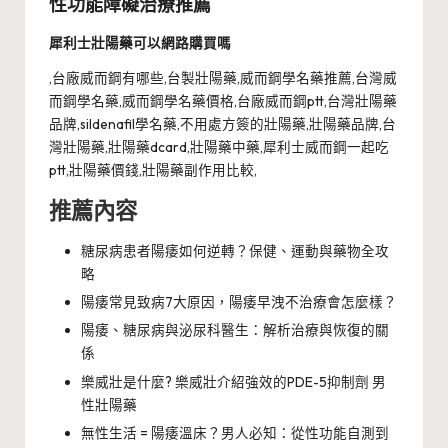
性功能障礙治療推薦
犀利士壯陽藥可以網路購買嗎
,台廠威而鋼有哪些,台製壯陽藥,威而鋼學名藥推薦,台灣威
而鋼學名藥,威而鋼學名藥價格,台廠威而鋼ptt,台灣壯陽藥
品牌,sildenafil學名藥,不用處方簽的壯陽藥,壯陽藥品牌,台
灣壯陽藥,壯陽藥dcard,壯陽藥中藥,犀利士威而鋼一起吃
ptt,壯陽藥價錢,壯陽藥副作用比較,
推薦內容
糖尿病患者陽痿如何逆轉？保健、運動與藥物全攻
略
陽痿常見致病7大原因，陽痿早洩不治療會怎麼樣？
陽痿、糖尿病與泌尿科醫生：解析治療與恢復的關
係
樂威壯是什麼? 樂威壯介紹強效的PDE-5抑制劑 男
性壯陽藥
無性生活 = 陽痿溫床？男人必知：從性功能自測到