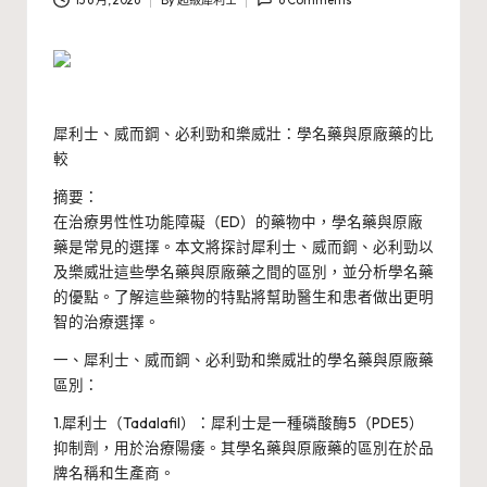
13 6 月, 2026
By
超級犀利士
6 Comments
Posted
by
犀利士、威而鋼、必利勁和樂威壯：學名藥與原廠藥的比
較
摘要：
在治療男性性功能障礙（ED）的藥物中，學名藥與原廠
藥是常見的選擇。本文將探討犀利士、威而鋼、必利勁以
及樂威壯這些學名藥與原廠藥之間的區別，並分析學名藥
的優點。了解這些藥物的特點將幫助醫生和患者做出更明
智的治療選擇。
一、犀利士、威而鋼、必利勁和樂威壯的學名藥與原廠藥
區別：
1.犀利士（Tadalafil）：犀利士是一種磷酸酶5（PDE5）
抑制劑，用於治療陽痿。其學名藥與原廠藥的區別在於品
牌名稱和生產商。