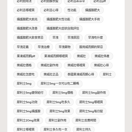
必利勁用法
必利勁膜衣錠
必利吉dcard
必利吉ptt
必利吉哪裡買
必利吉心得
性功能
攝護腺肥大
攝護腺肥大前兆
攝護腺肥大性功能
攝護腺肥大手術
攝護腺肥大改善
攝護腺肥大症狀自我評估
攝護腺肥大飲食禁忌
早洩
早洩原因
早洩吃什麼
早洩定義
早洩治療
早洩藥物
服用威而鋼的禁忌
果凍威而鋼ptt
果凍威而鋼哪裡買
樂威壯
樂威壯停產
樂威壯價格
樂威壯副作用
樂威壯哪裡買
樂威壯心得
樂威壯怎麼吃
樂威壯正品
泰國果凍威而鋼心得
犀利士
犀利士5mg
犀利士5mg一次可以吃二顆嗎
犀利士5mg健保給付
犀利士5mg價格
犀利士5mg副作用
犀利士5mg功效
犀利士5mg吃多久
犀利士5mg哪裡買
犀利士5mg攝護腺
犀利士5mg效果
犀利士5mg每日錠
犀利士20mg效果
犀利士副作用
犀利士反應時間
犀利士哪裡買
犀利士多久吃一次
犀利士持久