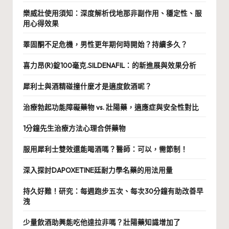
樂威壯使用須知：深度解析伐地那非副作用、穩定性、服
用心得效果
睪固酮不足危機，男性更年期何時開始？持續多久？
喜力昂(R)錠100毫克.SILDENAFIL：的新進展與效果分析
犀利士與酒精碰撞什麼才是適度飲酒呢？
治療勃起功能障礙藥物 vs. 壯陽藥，適應症與安全性對比
1分鐘先生治療方法心理合併藥物
服用犀利士雙效還能喝酒嗎？醫師：可以，需節制！
深入探討DAPOXETINE廷耐力學名藥的用法用量
持久好難！研究：每週跑步五次、每次30分鐘有助改善早
洩
少量飲酒助興能吃他達拉非嗎？壯陽藥知識增加了