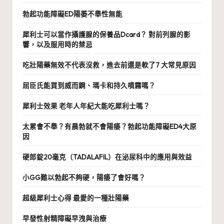
勃起功能障礙ED陽萎不舉性無能
犀利士可以當作攝護腺的保養品Dcard？ 對前列腺的影
響，以及服用時的禁忌
吃壯陽藥無效不代表沒救，進去前還是軟了7 大常見原因
屈臣氏能買到威而鋼、瑪卡和持久噴霧嗎？
犀利士效果 老年人年紀大能吃犀利士嗎？
太累會不舉？有晨勃就不會陽痿？勃起功能障礙ED4大原
因
硬郎錠20毫克（TADALAFIL）在泌尿科中的應用與效益
小GG難以勃起不夠硬，陽痿了會好嗎？
超級犀利士心得 最愛的一種壯陽藥
早發性射精障礙早洩與治療