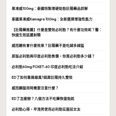
果凍威100mg：泰國特製增硬助勃壯陽藥品詳解
泰國果凍威Kamagra 100mg：全新選擇增強性能力
【壯陽藥推薦】什麼是雙效必利勁？有什麼功效呢？醫：
快速生效延遲射精
威而鋼有會什麼效果？壯陽藥不是吃越多越猛
原版必利勁與印度必利勁售價，你買必利勁多少錢？
必利勁60mg POXET-60 印度必利勁吃法介紹
ED了如何重展雄風?超犀壯陽持久雙效
威而鋼服用時需要注意什麼？
ED了怎麼辦？八個方法不吃藥恢復勃起
必利勁心得，早洩男使用必利勁征服前女友