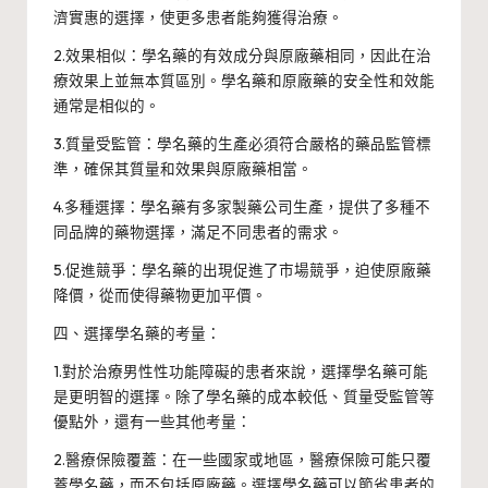
濟實惠的選擇，使更多患者能夠獲得治療。
2.效果相似：學名藥的有效成分與原廠藥相同，因此在治
療效果上並無本質區別。學名藥和原廠藥的安全性和效能
通常是相似的。
3.質量受監管：學名藥的生產必須符合嚴格的藥品監管標
準，確保其質量和效果與原廠藥相當。
4.多種選擇：學名藥有多家製藥公司生產，提供了多種不
同品牌的藥物選擇，滿足不同患者的需求。
5.促進競爭：學名藥的出現促進了市場競爭，迫使原廠藥
降價，從而使得藥物更加平價。
四、選擇學名藥的考量：
1.對於治療男性性功能障礙的患者來說，選擇學名藥可能
是更明智的選擇。除了學名藥的成本較低、質量受監管等
優點外，還有一些其他考量：
2.醫療保險覆蓋：在一些國家或地區，醫療保險可能只覆
蓋學名藥，而不包括原廠藥。選擇學名藥可以節省患者的