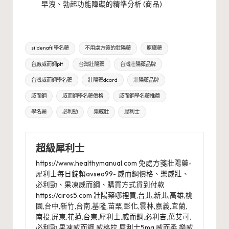
早洩、勃起功能障礙的精準分析 (商品)
Tags:
sildenafil學名藥
不用處方簽的壯陽藥
原廠藥
台廠威而鋼ptt
台灣壯陽藥
台灣壯陽藥品牌
台灣威而鋼學名藥
壯陽藥dcard
壯陽藥品牌
威而鋼
威而鋼學名藥價格
威而鋼學名藥推薦
學名藥
必利勁
樂威壯
犀利士
超級犀利士
https://www.healthymanual.com 免處方箋壯陽藥-
犀利士每日錠賴avseo99- 威而鋼價格、樂威壯、
必利勁、果凍威而鋼、購買方式貨到付款
https://ciros5.com 壯陽藥哪裡買,台北,新北,高雄,桃
園,台中,新竹,台南,基隆,苗栗,彰化,雲林,嘉義,宜蘭,
南投,屏東,花蓮,台東,犀利士,威而鋼,必利吉,萬艾可,
必利勁,果凍威而鋼,威格拉,犀利士5mg,威而柔,樂威