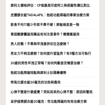
犀利士價格評估：CP值最高印度阿三與原廠性價比對比
虎讚膜衣錠TADALAFIL：勃起功能障礙的專業治療方案
飲食不均17歲少年郎不舉不硬！罪魁禍首是一物
睪固酮膠囊服用藥品有何注意事件？需隨餐服用
男人好難！不舉與早洩兼併存在怎麼辦？
男友力不夠怎麼辦？如何提升當猛男？有3種方法可執行
20歲的男性早洩正常嗎？如何判斷是否需要治療？
勃起功能障礙特點與犀利士壯陽藥優勢
悍馬仕膜衣錠20毫克的功效與應用
心律不整是什麼感覺？突如其來的心律不整：原因和警訊
宙伊達樂膜衣錠20毫克：性功能障礙的有效治療方案