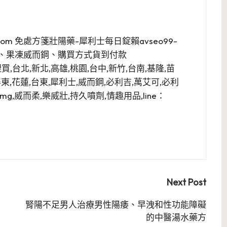
anual.com 免處方箋壯陽藥-犀利士每日錠賴avseo99-
、果凍威而鋼、購買方式貨到付款
陽藥哪裡買,台北,新北,高雄,桃園,台中,新竹,台南,基隆,苗
屏東,花蓮,台東,犀利士,威而鋼,必利吉,萬艾可,必利
g,威而柔,樂威壯,持久噴劑,情趣用品,line：
Next Post
腎陽不足男人治療男性陽痿、早洩和性功能障礙
的中醫湯水藥方