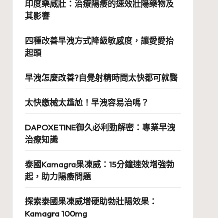
印度樂威壯：治療陽痿的速效壯陽藥物及
其影響
四種改善早洩方式降級敏感度，讓愛愛抬
起頭
早洩怎麼改善?自覺射精時間太快都可就醫
太快繳械太尷尬！早洩容易治嗎？
DAPOXETINE御久必利勁解密：專業早洩
治療知識
泰國Kamagra果凍威：15分鐘速效增強勃
起，助力陽痿問題
探索泰國果凍威增硬助勃壯陽效果：
Kamagra 100mg