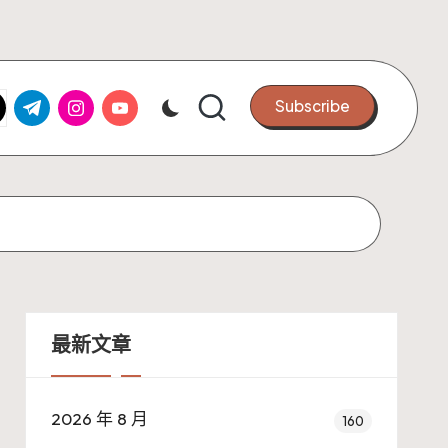
k.com
tter.com
t.me
instagram.com
youtube.com
Subscribe
最新文章
2026 年 8 月
160