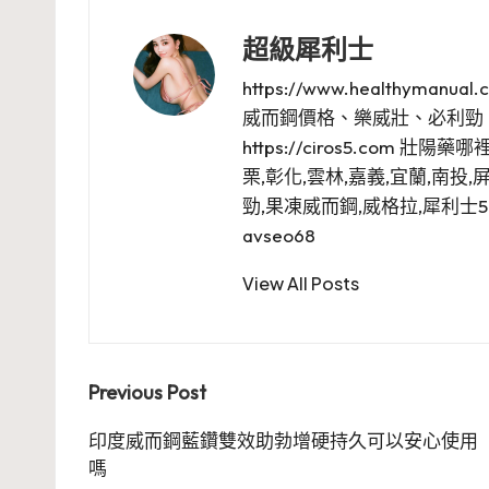
超級犀利士
https://www.healthym
威而鋼價格、樂威壯、必利勁
https://ciros5.com 壯
栗,彰化,雲林,嘉義,宜蘭,南投,
勁,果凍威而鋼,威格拉,犀利士5m
avseo68
View All Posts
Post
Previous Post
navigation
印度威而鋼藍鑽雙效助勃增硬持久可以安心使用
嗎