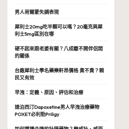
男人荷爾蒙失調表現
犀利士20mg吃半顆可以嗎？20毫克與犀
利士5mg區別在哪
硬不起來跟老婆有關？八成離不開伴侶間
的關係
台廠犀利士學名藥樂軒昂價格 貴不貴？親
民又有效
早洩：定義、原因、評估和治療
達泊西汀Dapoxetine男人早洩治療藥物
POXET必利勁Priligy
如何選擇合適的壯陽藥物？樂威壯、威而