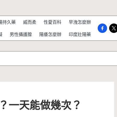
陽持久藥
威而柔
性愛百科
早洩怎麼辦
faceboo
twi
礙
男性攝護腺
陽痿怎麼辦
印度壯陽藥
？一天能做幾次？