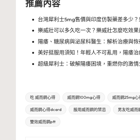
推薦內容
台灣犀利士5mg售價與印度仿製藥差多少
樂威壯可以多久吃一次？樂威壯怎麼吃效果
陽痿、糖尿病與泌尿科醫生：解析治療與恢
美好挺服用須知！年輕人不可亂用，陽痿治
超級犀利士：破解陽痿困境，重燃你的激情火
吃 威而鋼心得
威而鋼100mg心得
威而鋼25mg心
威而鋼心得dcard
服用威而鋼的禁忌
男友吃威而鋼
Tags:
雙效威而鋼ptt