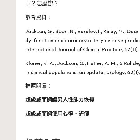
事？怎麼辦？
參考資料：
Jackson, G., Boon, N., Eardley, I., Kirby, M., Dean,
dysfunction and coronary artery disease predi
International Journal of Clinical Practice, 67(11),
Kloner, R. A., Jackson, G., Hutter, A. M., & Rohde
in clinical populations: an update. Urology, 62(1)
推薦閱讀：
超級威而鋼讓男人性能力恢復
超級威而鋼使用心得、評價