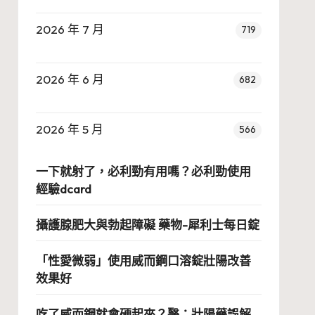
2026 年 7 月
719
2026 年 6 月
682
2026 年 5 月
566
一下就射了，必利勁有用嗎？必利勁使用
經驗dcard
攝護腺肥大與勃起障礙 藥物-犀利士每日錠
「性愛微弱」使用威而鋼口溶錠壯陽改善
效果好
吃了威而鋼就會硬起來？醫：壯陽藥誤解