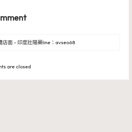
omment
- 印度壯陽藥line：avseo68
s are closed