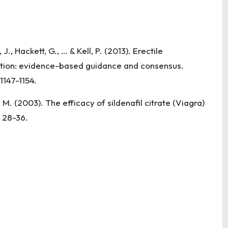
 J., Hackett, G., … & Kell, P. (2013). Erectile
ction: evidence-based guidance and consensus.
 1147-1154.
, M. (2003). The efficacy of sildenafil citrate (Viagra)
, 28-36.