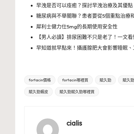
早洩是否可以痊癒？探討早洩治療及其優點
糖尿病與不舉關聯？患者要從5個重點治療
犀利士健力仕5mg的長期使用安全性
【男人必讀】排尿困難不只是老了！一文看懂
早知道就早點來！攝護腺肥大會影響睡眠、工
fortacin價格
fortacin哪裡買
賦久勁
賦久勁d
Tags:
賦久勁蝦皮
賦久勁賦久勁哪裡買
cialis