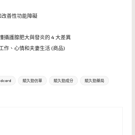
和改善性功能障礙
攝護腺肥大與發炎的 4 大差異
作、心情和夫妻生活 (商品)
card
賦久勁仿單
賦久勁成分
賦久勁藥局