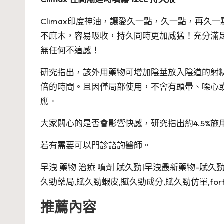
Climax印度神油，讓愛久一點，久一點，再久一
不麻木，容易吸收，持久同時更加威猛！充分滿足
無任何不這感！
研究指出，該外用藥物可增加陰莖放入陰道的射
倍的時間。且因僅局部使用，不會有頭暈、噁心
應。
大家關心的是否會影響快感，研究指出約4.5%施
若有需要可以門診諮詢醫師。
早洩 藥物 治療 噴劑 賦久勁|早洩最新藥物-賦久勁,賦
久勁藥局,賦久勁蝦皮,賦久勁成分,賦久勁仿單,fortacin
推薦內容