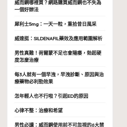
威而鋼哪裡買？網路購買威而鋼也不失為
一個好辦法
犀利士5mg：一天一粒，重拾昔日風采
威達挺：SILDENAFIL藥效及應用範圍解析
男性真難！荷爾蒙不足也會陽痿，勃起硬
度怎麼治療
每3人就有一個早洩，早洩診斷、原因與治
療藥物必利勁效果
怎年輕人也不行啦？引起ED的原因
心律不整：治療和希望
男性必讀：威而鋼使用前不可忽視的6大禁