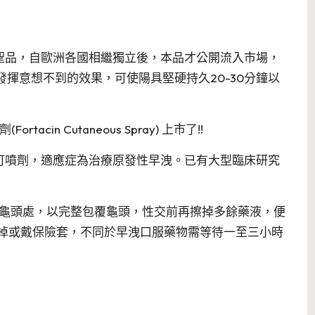
聖品，自歐洲各國相繼獨立後，本品才公開流入市場，
揮意想不到的效果，可使陽具堅硬持久20-30分鐘以
cin Cutaneous Spray) 上市了!!
可噴劑，適應症為治療原發性早洩。已有大型臨床研究
在龜頭處，以完整包覆龜頭，性交前再擦掉多餘藥液，便
 洗掉或戴保險套，不同於早洩口服藥物需等待一至三小時