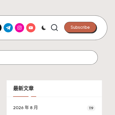
k.com
tter.com
t.me
instagram.com
youtube.com
Subscribe
最新文章
2026 年 8 月
119