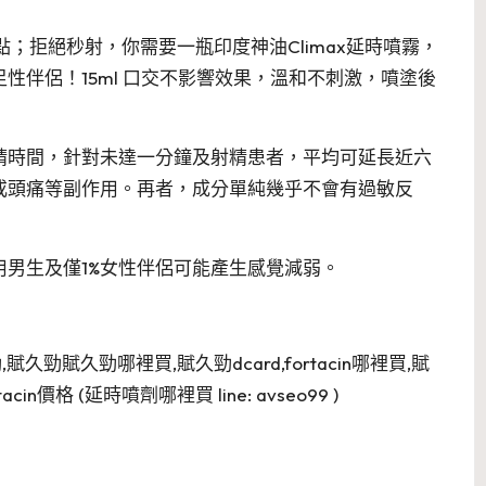
點；拒絕秒射，你需要一瓶印度神油Climax延時噴霧，
性伴侶！15ml 口交不影響效果，溫和不刺激，噴塗後
精時間，針對未達一分鐘及射精患者，平均可延長近六
或頭痛等副作用。再者，成分單純幾乎不會有過敏反
用男生及僅1%女性伴侶可能產生感覺減弱。
久勁賦久勁哪裡買,賦久勁dcard,fortacin哪裡買,賦
價格 (延時噴劑哪裡買 line: avseo99 )