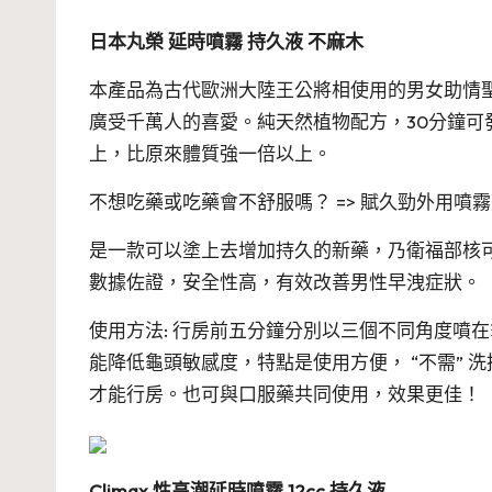
日本丸榮 延時噴霧 持久液 不麻木
本產品為古代歐洲大陸王公將相使用的男女助情
廣受千萬人的喜愛。純天然植物配方，30分鐘可發
上，比原來體質強一倍以上。
不想吃藥或吃藥會不舒服嗎？ => 賦久勁外用噴霧劑(Forta
是一款可以塗上去增加持久的新藥，乃衛福部核
數據佐證，安全性高，有效改善男性早洩症狀。
使用方法: 行房前五分鐘分別以三個不同角度噴
能降低龜頭敏感度，特點是使用方便， “不需”
才能行房。也可與口服藥共同使用，效果更佳！
Climax 性高潮延時噴霧 12cc 持久液