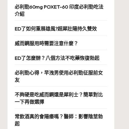
必利勁60mg POXET-60 印度必利勁吃法
介紹
ED了如何重展雄風?超犀壯陽持久雙效
威而鋼服用時需要注意什麼？
ED了怎麼辦？八個方法不吃藥恢復勃起
必利勁心得，早洩男使用必利勁征服前女
友
不夠硬是吃威而鋼還是犀利士？簡單對比
一下再做選擇
常飲酒真的會陽痿嗎？醫師：影響陰莖勃
起