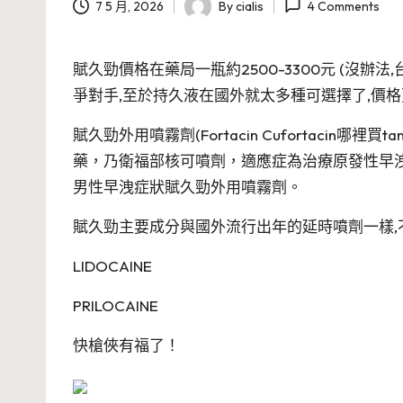
7 5 月, 2026
By
cialis
4 Comments
Posted
by
賦久勁價格在藥局一瓶約2500-3300元 (沒辦
爭對手,至於持久液在國外就太多種可選擇了,價格
賦久勁外用噴霧劑(Fortacin Cufortacin哪裡
藥，乃衛福部核可噴劑，適應症為治療原發性早
男性早洩症狀賦久勁外用噴霧劑。
賦久勁主要成分與國外流行出年的延時噴劑一樣,
LIDOCAINE
PRILOCAINE
快槍俠有福了！