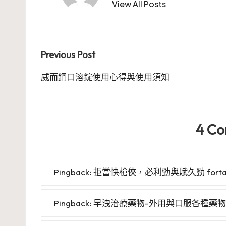
View All Posts
Post
Previous Post
navigation
威而鋼口溶錠使用心得與使用須知
4 C
Pingback:
拒當快槍俠，必利勁與賦久勁 fortaci
Pingback:
早洩治療藥物-外用與口服各種藥物的差異