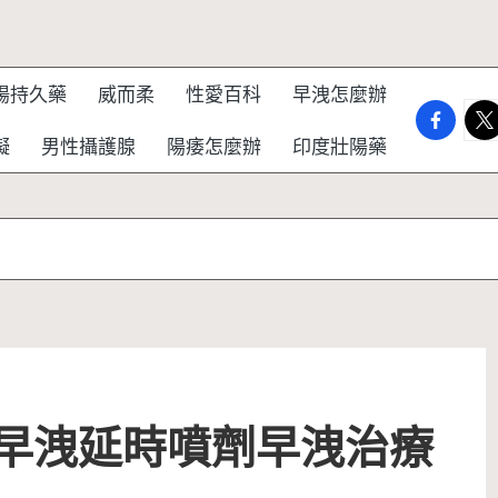
陽持久藥
威而柔
性愛百科
早洩怎麼辦
faceboo
twi
礙
男性攝護腺
陽痿怎麼辦
印度壯陽藥
價格-早洩延時噴劑早洩治療