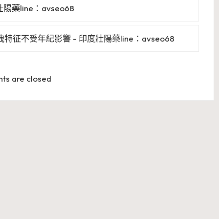
藥line：avseo68
不受年紀影響 - 印度壯陽藥line：avseo68
s are closed