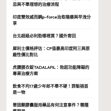
忌與不舉理想的治療流程
印度雙效威而鋼p-force治愈陽痿與早洩分
享
台北超級必利勁哪裡買？國外寄回
犀利士價格評估：CP值最高印度阿三與原
廠性價比對比
虎讚膜衣錠TADALAFIL：勃起功能障礙的
專業治療方案
飲食不均17歲少年郎不舉不硬！罪魁禍首
是一物
睪固酮膠囊服用藥品有何注意事件？需隨