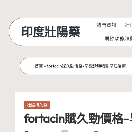
Skip
to
熱門資訊
壯
印度壯陽藥
content
男性功能障
首頁
»
fortacin賦久勁價格-早洩延時噴劑早洩治療
Posted
壯陽持久藥
in
fortacin賦久勁