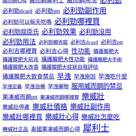
必利勁
威而鋼犀利士
威而鋼用法
威而鋼心得
必利勁副作用
必利勁dcard
必利勁ptt
必利勁哪裡買
必利勁可以每天吃嗎
必利勁效果
必利勁沒用
必利勁屈臣氏
必利勁用法
必利吉ptt
必利勁膜衣錠
必利吉dcard
性功能
必利吉哪裡買
必利吉心得
攝護腺肥大
攝護腺肥大性功能
攝護腺肥大前兆
攝護腺肥大手術
攝護腺肥大改善
攝護腺肥大症狀自我評估
早洩
攝護腺肥大飲食禁忌
早洩吃什麼
早洩原因
服用威而鋼的禁忌
早洩治療
早洩藥物
早洩定義
樂威壯
果凍威而鋼ptt
果凍威而鋼哪裡買
樂威壯價格
樂威壯副作用
樂威壯停產
樂威壯心得
樂威壯哪裡買
樂威壯怎麼吃
犀利士
泰國果凍威而鋼心得
樂威壯正品