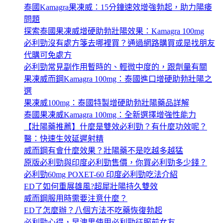
泰國Kamagra果凍威：15分鐘速效增強勃起，助力陽痿
問題
探索泰國果凍威增硬助勃壯陽效果：Kamagra 100mg
必利勁沒有處方箋去哪裡買？通過網路購買或是找朋友
代購可免處方
必利勁常見副作用暫時的、輕微中度的，跟劑量有關
果凍威而鋼Kamagra 100mg：泰國進口增硬助勃壯陽之
選
果凍威100mg：泰國特製增硬助勃壯陽藥品詳解
泰國果凍威Kamagra 100mg：全新選擇增強性能力
【壯陽藥推薦】什麼是雙效必利勁？有什麼功效呢？
醫：快速生效延遲射精
威而鋼有會什麼效果？壯陽藥不是吃越多越猛
原版必利勁與印度必利勁售價，你買必利勁多少錢？
必利勁60mg POXET-60 印度必利勁吃法介紹
ED了如何重展雄風?超犀壯陽持久雙效
威而鋼服用時需要注意什麼？
ED了怎麼辦？八個方法不吃藥恢復勃起
必利勁心得，早洩男使用必利勁征服前女友