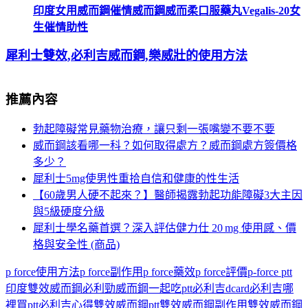
印度女用威而鋼催情威而鋼威而柔口服藥丸Vegalis-20女
生催情助性
犀利士雙效,必利吉威而鋼,樂威壯的使用方法
推薦內容
勃起障礙常見藥物治療，讓只剩一張嘴變不要不要
威而鋼該看哪一科？如何取得處方？威而鋼處方簽價格
多少？
犀利士5mg使男性重拾自信和健康的性生活
【60歲男人硬不起來？】醫師揭露勃起功能障礙3大主因
與5級硬度分級
犀利士學名藥首選？深入評估健力仕 20 mg 使用感、價
格與安全性 (商品)
Tags:
p force使用方法
p force副作用
p force藥效
p force評價
p-force ptt
印度雙效威而鋼
必利勁威而鋼一起吃ptt
必利吉dcard
必利吉哪
裡買ptt
必利吉心得
雙效威而鋼ptt
雙效威而鋼副作用
雙效威而鋼