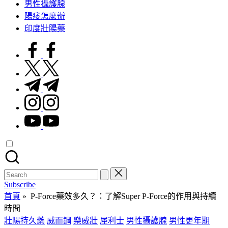
男性攝護腺
陽痿怎麼辦
印度壯陽藥
facebook.com
twitter.com
t.me
instagram.com
youtube.com
Search
for:
Subscribe
首頁
»
P-Force藥效多久？：了解Super P-Force的作用與持續
時間
Posted
壯陽持久藥
威而鋼
樂威壯
犀利士
男性攝護腺
男性更年期
in