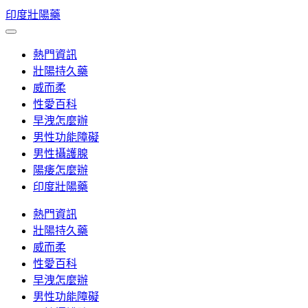
Skip
印度壯陽藥
to
content
熱門資訊
壯陽持久藥
威而柔
性愛百科
早洩怎麼辦
男性功能障礙
男性攝護腺
陽痿怎麼辦
印度壯陽藥
熱門資訊
壯陽持久藥
威而柔
性愛百科
早洩怎麼辦
男性功能障礙