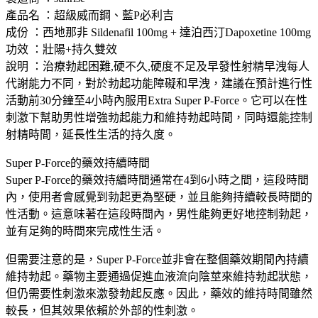
產品名 ：超級威而鋼、藍P必利吉
成份 ：西地那非 Sildenafil 100mg + 達泊西汀Dapoxetine 100mg
功效 ：壯陽+持久雙效
說明 ：治療勃起困難,硬不久,硬度不足及早發性射精早洩每人
代謝能力不同，對於勃起功能障礙和早洩，建議在預計進行性
活動前30分鐘至4小時內服用Extra Super P-Force。它可以在性
刺激下幫助男性增強勃起能力和維持勃起時間，同時還能控制
射精時間，延長性生活的持久度。
Super P-Force的藥效持續時間
Super P-Force的藥效持續時間通常在4到6小時之間，這段時間
內，使用者會感覺到勃起更為堅硬，並且能夠持續較長時間的
性活動。這意味著在這段時間內，男性能夠更好地控制勃起，
並有足夠的時間來完成性生活。
但需要注意的是，Super P-Force並非會在整個藥效期間內持續
維持勃起。藥物主要通過促進血液流向陰莖來維持勃起狀態，
但仍需要性刺激來激發勃起反應。因此，藥效的維持時間雖然
較長，但其效果依賴於外部的性刺激。