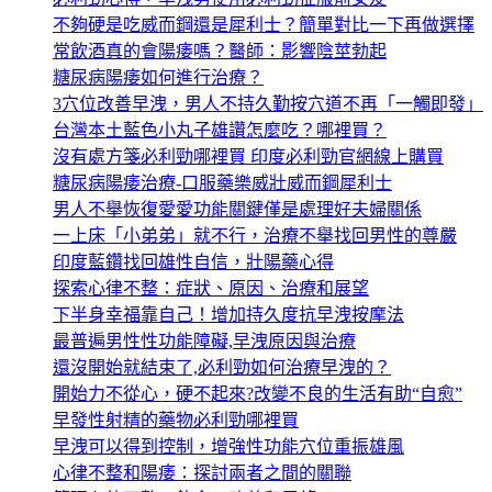
不夠硬是吃威而鋼還是犀利士？簡單對比一下再做選擇
常飲酒真的會陽痿嗎？醫師：影響陰莖勃起
糖尿病陽痿如何進行治療？
3穴位改善早洩，男人不持久勤按穴道不再「一觸即發」
台灣本土藍色小丸子雄讚怎麼吃？哪裡買？
沒有處方箋必利勁哪裡買 印度必利勁官網線上購買
糖尿病陽痿治療-口服藥樂威壯威而鋼犀利士
男人不舉恢復愛愛功能關鍵僅是處理好夫婦關係
一上床「小弟弟」就不行，治療不舉找回男性的尊嚴
印度藍鑽找回雄性自信，壯陽藥心得
探索心律不整：症狀、原因、治療和展望
下半身幸福靠自己！增加持久度抗早洩按摩法
最普遍男性性功能障礙,早洩原因與治療
還沒開始就結束了,必利勁如何治療早洩的？
開始力不從心，硬不起來?改變不良的生活有助“自愈”
早發性射精的藥物必利勁哪裡買
早洩可以得到控制，增強性功能穴位重振雄風
心律不整和陽痿：探討兩者之間的關聯