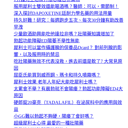
服用犀利士雙效還能喝酒嗎？醫師：可以，需節制！
深入探討DAPOXETINE廷耐力學名藥的用法用量
持久好難！研究：每週跑步五次、每次30分鐘有助改善
早洩
少量飲酒助興能吃他達拉非嗎？壯陽藥知識增加了
勃起功能障礙ED陽萎不舉性無能
犀利士可以當作攝護腺的保養品Dcard？ 對前列腺的影
響，以及服用時的禁忌
吃壯陽藥無效不代表沒救，進去前還是軟了7 大常見原
因
屈臣氏能買到威而鋼、瑪卡和持久噴霧嗎？
犀利士效果 老年人年紀大能吃犀利士嗎？
太累會不舉？有晨勃就不會陽痿？勃起功能障礙ED4大
原因
硬郎錠20毫克（TADALAFIL）在泌尿科中的應用與效
益
小GG難以勃起不夠硬，陽痿了會好嗎？
超級犀利士心得 最愛的一種壯陽藥