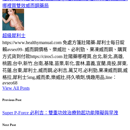
哪裡買
雙效威而鋼藥局
超級犀利士
https://www.healthymanual.com 免處方箋壯陽藥-犀利士每日錠
賴avseo99- 威而鋼價格、樂威壯、必利勁、果凍威而鋼、購買
方式貨到付款https://ciros5.com 壯陽藥哪裡買,台北,新北,高雄,
桃園,台中,新竹,台南,基隆,苗栗,彰化,雲林,嘉義,宜蘭,南投,屏東,
花蓮,台東,犀利士,威而鋼,必利吉,萬艾可,必利勁,果凍威而鋼,威
格拉,犀利士5mg,威而柔,樂威壯,持久噴劑,情趣用品,line：
avseo68
View All Posts
Post
Previous Post
navigation
Super P-Force 必利吉：雙重功效治療勃起功能障礙與早洩
Next Post