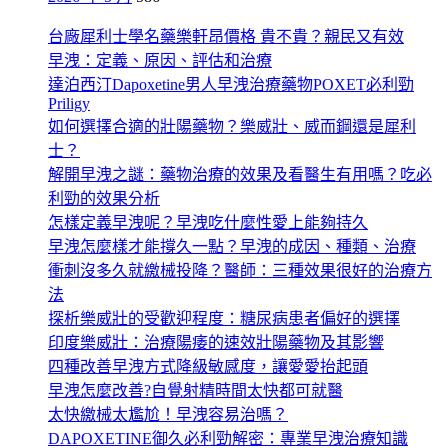
台廠犀利士學名藥樂軒昂價格 貴不貴？親民又有效
早洩：定義、原因、評估和治療
達泊西汀Dapoxetine男人早洩治療藥物POXET必利勁
Priligy
如何選擇合適的壯陽藥物？樂威壯、威而鋼還是犀利
士？
解開早洩之謎：藥物治療的效果及看醫生有用嗎？吃必
利勁的效果分析
怎樣定義早洩呢？早洩吃什麼性愛上能夠持久
早洩怎麼樣才能撐久一點？早洩的成因、種類、治療
衝刺沒多久就繳械投降？醫師：三種效果很好的治療方
法
探析樂威壯的受歡迎程度：糖尿病患者偏好的選擇
印度樂威壯：治療陽痿的速效壯陽藥物及其影響
四種改善早洩方式降級敏感度，讓愛愛抬起頭
早洩怎麼改善?自覺射精時間太快都可就醫
太快繳械太尷尬！早洩容易治嗎？
DAPOXETINE御久必利勁解密：專業早洩治療知識