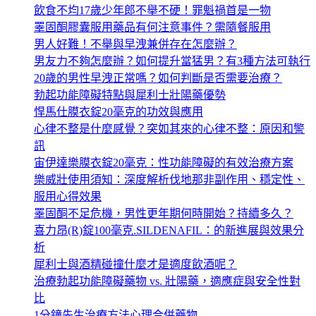
飲食不均17歲少年郎不舉不硬！罪魁禍首是一物
睪固酮膠囊服用藥品有何注意事件？需隨餐服用
男人好難！不舉與早洩兼併存在怎麼辦？
男友力不夠怎麼辦？如何提升當猛男？有3種方法可執行
20歲的男性早洩正常嗎？如何判斷是否需要治療？
勃起功能障礙特點與犀利士壯陽藥優勢
悍馬仕膜衣錠20毫克的功效與應用
心律不整是什麼感覺？突如其來的心律不整：原因和警
訊
宙伊達樂膜衣錠20毫克：性功能障礙的有效治療方案
樂威壯使用須知：深度解析伐地那非副作用、穩定性、
服用心得效果
睪固酮不足危機，男性更年期何時開始？持續多久？
喜力昂(R)錠100毫克.SILDENAFIL：的新進展與效果分
析
犀利士與酒精碰撞什麼才是適度飲酒呢？
治療勃起功能障礙藥物 vs. 壯陽藥，適應症與安全性對
比
1分鐘先生治療方法心理合併藥物