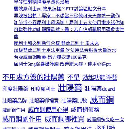
早發性射精障礙早洩與治療
雙效犀利士ptt 效果怎樣？PTT討論區貼文分享
早洩被出軌！專家：不想當三秒俠可天天做這一動作
咖啡或茶吞犀利士母湯喲！犀利士五大使用撇步話你知
可增強性功能躍躍欲試？醫：若自信胡亂服用恐危害性
命
犀利士和必利勁混合錠 雙效犀利士 周末丸
超級雙效犀利士用法用量 吃法用法吞服後大量飲水
台版威而鋼新藥-昂力膜衣錠100毫克
犀利士5mg保養攝護腺 改善肥大症，使用心得ptt
不用處方簽的壯陽藥
不舉
勃起功能障礙
壯陽藥
壯陽藥dcard
印度壯陽藥
印度犀利士
威而鋼
壯陽藥比較
壯陽藥品牌
壯陽藥哪裡買
威而鋼使用心得
威而鋼價格
威而鋼作用
威而鋼哪裡買
威而鋼副作用
威而鋼多久吃一次