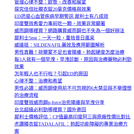
管理心律不整：飲食、改善和展望
探究佳倍壯膜衣錠20毫克價格與效果
ED恐是心血管疾病早期警訊 犀利士有八成效
印度雙效希愛力事前吃一顆，效果非常顯著
威而鋼哪裡買？網路購買威而鋼也不失為一個好辦法
犀利士5mg：一天一粒，重拾昔日風采
威達挺：SILDENAFIL藥效及應用範圍解析
男性真難！荷爾蒙不足也會陽痿，勃起硬度怎麼治療
每3人就有一個早洩，早洩診斷、原因與治療藥物必利勁
效果
怎年輕人也不行啦？引起ED的原因
心律不整：治療和希望
男性必讀：威而鋼使用前不可忽視的6大禁忌與不舉理想
的治療流程
印度雙效威而鋼p-force治愈陽痿與早洩分享
台北超級必利勁哪裡買？國外寄回
犀利士價格評估：CP值最高印度阿三與原廠性價比對比
虎讚膜衣錠TADALAFIL：勃起功能障礙的專業治療方
案