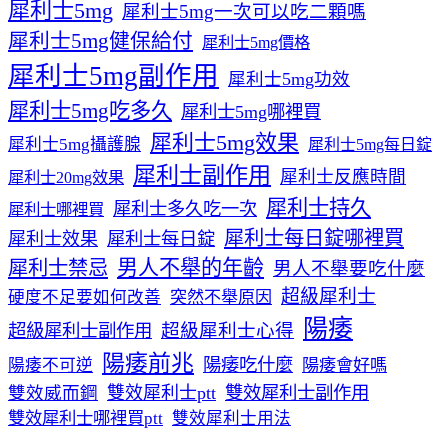
犀利士5mg
犀利士5mg一次可以吃二顆嗎
犀利士5mg健保給付
犀利士5mg價格
犀利士5mg副作用
犀利士5mg功效
犀利士5mg吃多久
犀利士5mg哪裡買
犀利士5mg效果
犀利士5mg攝護腺
犀利士5mg每日錠
犀利士副作用
犀利士反應時間
犀利士20mg效果
犀利士持久
犀利士多久吃一次
犀利士哪裡買
犀利士每日錠哪裡買
犀利士效果
犀利士每日錠
男人不舉的年齡
犀利士禁忌
男人不舉要吃什麼
超級犀利士
硬度不足要如何改善
突然不舉原因
陽痿
超級犀利士心得
超級犀利士副作用
陽痿前兆
陽痿吃什麼
陽痿不可逆
陽痿會好嗎
雙效威而鋼
雙效犀利士ptt
雙效犀利士副作用
雙效犀利士哪裡買ptt
雙效犀利士用法