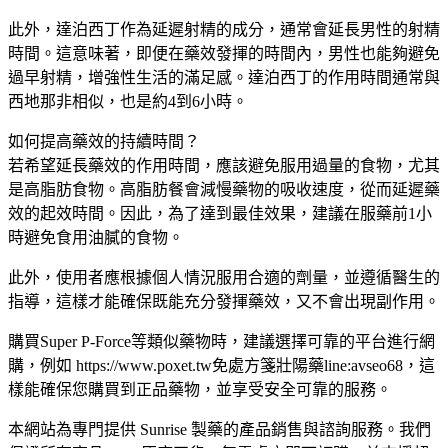
此外，達泊西丁作為延遲射精的成分，通常會延長男性的射精
時間。這意味著，即便在藥效發揮的時間內，男性也能夠避免
過早射精，增強性生活的滿足感。達泊西丁的作用時間通常與
西地那非相似，也是約4到6小時。
如何提高藥效的持續時間？
若希望延長藥效的作用時間，應該避免服用過量的食物，尤其
是高脂肪食物。高脂肪餐會減慢藥物的吸收速度，從而延遲藥
效的起效時間。因此，為了達到最佳效果，建議在服藥前1小
時避免食用油膩的食物。
此外，使用者應根據個人情況服用合適的劑量，並遵循醫生的
指導，這樣才能確保既能充分發揮藥效，又不會出現副作用。
購買Super P-Force等類似藥物時，建議選擇可靠的平台進行網
購，例如 https://www.poxet.tw免處方箋壯陽藥line:avseo68，這
樣能確保您購買到正品藥物，並享受安全可靠的服務。
本網站為專門提供 Sunrise 製藥的產品銷售與諮詢服務。我們