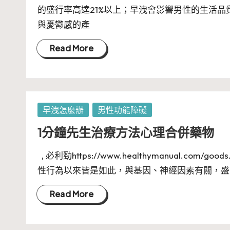
的盛行率高達21%以上；早洩會影響男性的生活
與憂鬱感的產
Read More
Posted
早洩怎麼辦
男性功能障礙
in
1分鐘先生治療方法心理合併藥物
, 必利勁https://www.healthymanual.com
性行為以來皆是如此，與基因、神經因素有關，盛
Read More