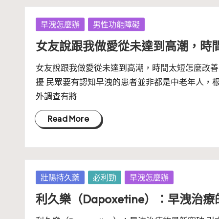
Posted
早洩怎麼辦
男性功能障礙
in
女友說跟我做愛從未達到高潮，時
女友說跟我做愛從未達到高潮，時間太短怎麼改善
擾 民眾要有認知早洩的患者並非都是中老年人，
外調查有將
Read More
Posted
壯陽持久藥
必利勁
早洩怎麼辦
in
利久樂（Dapoxetine）：早洩治