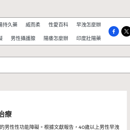
陽持久藥
威而柔
性愛百科
早洩怎麼辦
faceboo
twi
礙
男性攝護腺
陽痿怎麼辦
印度壯陽藥
治療
的男性性功能障礙。根據文獻報告，40歲以上男性早洩