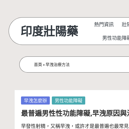
Skip
to
熱門資訊
壯
印度壯陽藥
content
男性功能障
首頁
»
早洩治療方法
Posted
早洩怎麼辦
男性功能障礙
in
最普遍男性性功能障礙,早洩原因與
早發性射精，又稱早洩，或許才是最普遍也最常見