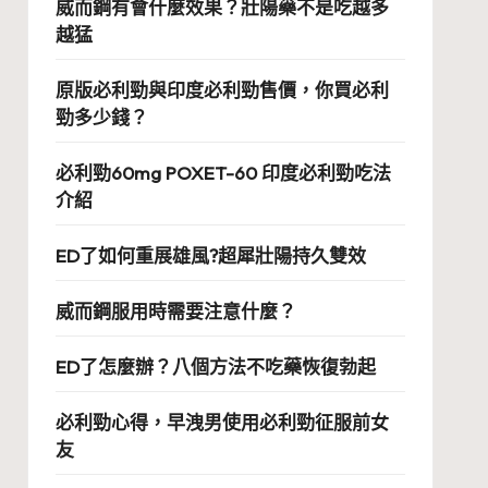
威而鋼有會什麼效果？壯陽藥不是吃越多
越猛
原版必利勁與印度必利勁售價，你買必利
勁多少錢？
必利勁60mg POXET-60 印度必利勁吃法
介紹
ED了如何重展雄風?超犀壯陽持久雙效
威而鋼服用時需要注意什麼？
ED了怎麼辦？八個方法不吃藥恢復勃起
必利勁心得，早洩男使用必利勁征服前女
友