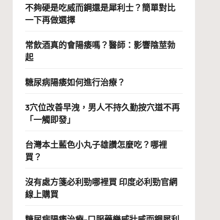
不夠硬是吃威而鋼還是犀利士？簡單對比
一下再做選擇
常飲酒真的會陽痿嗎？醫師：影響陰莖勃
起
糖尿病陽痿如何進行治療？
3穴位改善早洩，男人不持久勤按穴道不再
「一觸即發」
台灣本土藍色小丸子雄讚怎麼吃？哪裡
買？
沒有處方箋必利勁哪裡買 印度必利勁官網
線上購買
糖尿病陽痿治療-口服藥樂威壯威而鋼犀利