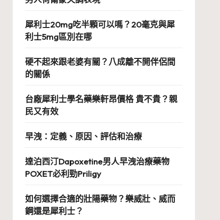
犀利士20mg吃半顆可以嗎？20毫克與犀
利士5mg區別在哪
硬不起來跟老婆有關？八成離不開伴侶間
的關係
台廠犀利士學名藥樂軒昂價格 貴不貴？親
民又有效
早洩：定義、原因、評估和治療
達泊西汀Dapoxetine男人早洩治療藥物
POXET必利勁Priligy
如何選擇合適的壯陽藥物？樂威壯、威而
鋼還是犀利士？