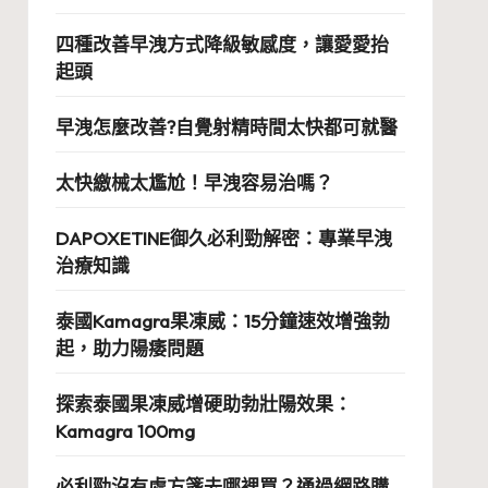
四種改善早洩方式降級敏感度，讓愛愛抬
起頭
早洩怎麼改善?自覺射精時間太快都可就醫
太快繳械太尷尬！早洩容易治嗎？
DAPOXETINE御久必利勁解密：專業早洩
治療知識
泰國Kamagra果凍威：15分鐘速效增強勃
起，助力陽痿問題
探索泰國果凍威增硬助勃壯陽效果：
Kamagra 100mg
必利勁沒有處方箋去哪裡買？通過網路購