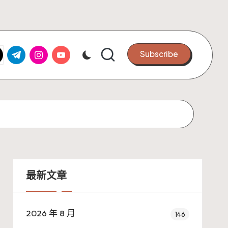
k.com
tter.com
t.me
instagram.com
youtube.com
Subscribe
最新文章
2026 年 8 月
146