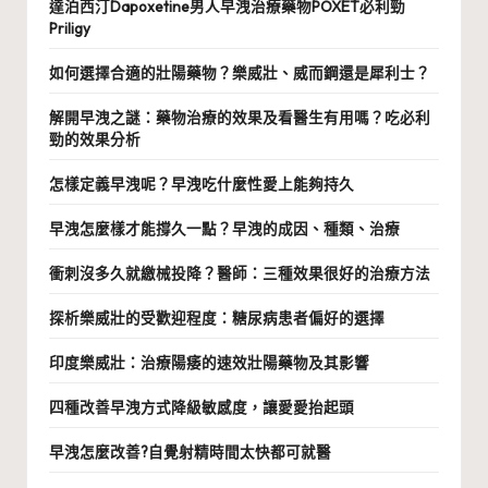
達泊西汀Dapoxetine男人早洩治療藥物POXET必利勁
Priligy
如何選擇合適的壯陽藥物？樂威壯、威而鋼還是犀利士？
解開早洩之謎：藥物治療的效果及看醫生有用嗎？吃必利
勁的效果分析
怎樣定義早洩呢？早洩吃什麼性愛上能夠持久
早洩怎麼樣才能撐久一點？早洩的成因、種類、治療
衝刺沒多久就繳械投降？醫師：三種效果很好的治療方法
探析樂威壯的受歡迎程度：糖尿病患者偏好的選擇
印度樂威壯：治療陽痿的速效壯陽藥物及其影響
四種改善早洩方式降級敏感度，讓愛愛抬起頭
早洩怎麼改善?自覺射精時間太快都可就醫