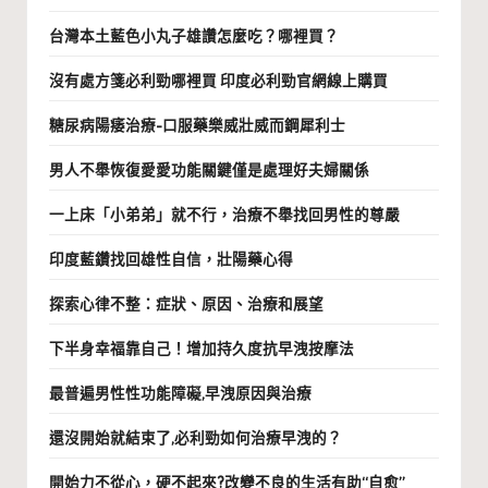
台灣本土藍色小丸子雄讚怎麼吃？哪裡買？
沒有處方箋必利勁哪裡買 印度必利勁官網線上購買
糖尿病陽痿治療-口服藥樂威壯威而鋼犀利士
男人不舉恢復愛愛功能關鍵僅是處理好夫婦關係
一上床「小弟弟」就不行，治療不舉找回男性的尊嚴
印度藍鑽找回雄性自信，壯陽藥心得
探索心律不整：症狀、原因、治療和展望
下半身幸福靠自己！增加持久度抗早洩按摩法
最普遍男性性功能障礙,早洩原因與治療
還沒開始就結束了,必利勁如何治療早洩的？
開始力不從心，硬不起來?改變不良的生活有助“自愈”