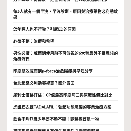
每3人就有一個早洩，早洩診斷、原因與治療藥物必利勁效
果
怎年輕人也不行啦？引起ED的原因
心律不整：治療和希望
男性必讀：威而鋼使用前不可忽視的6大禁忌與不舉理想的
治療流程
印度雙效威而鋼p-force治愈陽痿與早洩分享
台北超級必利勁哪裡買？國外寄回
犀利士價格評估：CP值最高印度阿三與原廠性價比對比
虎讚膜衣錠TADALAFIL：勃起功能障礙的專業治療方案
飲食不均17歲少年郎不舉不硬！罪魁禍首是一物
睪固酮膠囊服用藥品有何注意事件？需隨餐服用