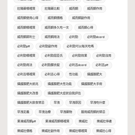
壯陽藥哪裡買
壯陽藥比較
威而鋼
威而鋼作用
威而鋼使用心得
威而鋼價格
威而鋼副作用
威而鋼哪裡買
威而鋼多久吃一次
威而鋼心得
威而鋼犀利士
威而鋼用法
必利勁
必利勁dcard
必利勁ptt
必利勁副作用
必利勁可以每天吃嗎
必利勁哪裡買
必利勁屈臣氏
必利勁效果
必利勁沒用
必利勁用法
必利勁膜衣錠
必利吉dcard
必利吉ptt
必利吉哪裡買
必利吉心得
性功能
攝護腺肥大
攝護腺肥大前兆
攝護腺肥大性功能
攝護腺肥大手術
攝護腺肥大改善
攝護腺肥大症狀自我評估
攝護腺肥大飲食禁忌
早洩
早洩原因
早洩吃什麼
早洩定義
早洩治療
早洩藥物
服用威而鋼的禁忌
果凍威而鋼ptt
果凍威而鋼哪裡買
樂威壯
樂威壯停產
樂威壯價格
樂威壯副作用
樂威壯哪裡買
樂威壯心得