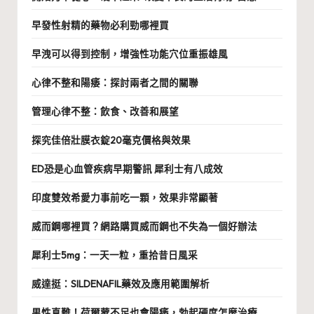
早發性射精的藥物必利勁哪裡買
早洩可以得到控制，增強性功能穴位重振雄風
心律不整和陽痿：探討兩者之間的關聯
管理心律不整：飲食、改善和展望
探究佳倍壯膜衣錠20毫克價格與效果
ED恐是心血管疾病早期警訊 犀利士有八成效
印度雙效希愛力事前吃一顆，效果非常顯著
威而鋼哪裡買？網路購買威而鋼也不失為一個好辦法
犀利士5mg：一天一粒，重拾昔日風采
威達挺：SILDENAFIL藥效及應用範圍解析
男性真難！荷爾蒙不足也會陽痿，勃起硬度怎麼治療