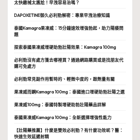
太快繳械太尷尬！早洩容易治嗎？
DAPOXETINE御久必利勁解密：專業早洩治療知識
泰國Kamagra果凍威：15分鐘速效增強勃起，助力陽痿問
題
探索泰國果凍威增硬助勃壯陽效果：Kamagra 100mg
必利勁沒有處方箋去哪裡買？通過網路購買或是找朋友代
購可免處方
必利勁常見副作用暫時的、輕微中度的，跟劑量有關
果凍威而鋼Kamagra 100mg：泰國進口增硬助勃壯陽之選
果凍威100mg：泰國特製增硬助勃壯陽藥品詳解
泰國果凍威Kamagra 100mg：全新選擇增強性能力
【壯陽藥推薦】什麼是雙效必利勁？有什麼功效呢？醫：
快速生效延遲射精