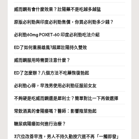
威而鋼有會什麼效果？壯陽藥不是吃越多越猛
原版必利勁與印度必利勁售價，你買必利勁多少錢？
必利勁60mg POXET-60 印度必利勁吃法介紹
ED了如何重展雄風?超犀壯陽持久雙效
威而鋼服用時需要注意什麼？
ED了怎麼辦？八個方法不吃藥恢復勃起
必利勁心得，早洩男使用必利勁征服前女友
不夠硬是吃威而鋼還是犀利士？簡單對比一下再做選擇
常飲酒真的會陽痿嗎？醫師：影響陰莖勃起
糖尿病陽痿如何進行治療？
3穴位改善早洩，男人不持久勤按穴道不再「一觸即發」