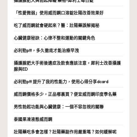
攝護腺肥大與勃起障礙 藥物-犀利士每日錠
「性愛微弱」使用威而鋼口溶錠壯陽改善效果好
吃了威而鋼就會硬起來？醫：壯陽藥誤解揭秘
心臟健康秘訣：心律不整和運動的關鍵角色
必利勁ptt，多久徹底才能治療早洩
攝護腺肥大手術後遺症及飲食應該注意，犀利士改善攝護
腺與ED
必利勁ptt 提升了我的性能力，使用心得分享dcard
威而鋼價格多少，正品哪裏買？便宜威而鋼印度學名藥
男性勃起功能與心臟健康：一個不容忽視的關聯
泰國果凍液態威而鋼
壯陽藥吃多會怎樣？壯陽藥副作用嚴重嗎？如何緩解呢