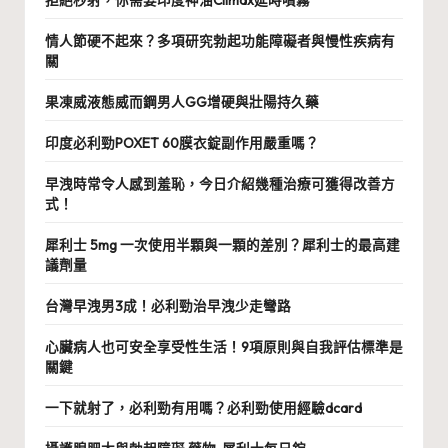
情人節硬不起來？多項研究勃起功能障礙者與慢性疾病有
關
果凍威液態威而鋼男人GG增硬與壯陽持久藥
印度必利勁POXET 60膜衣錠副作用嚴重嗎？
早洩時常令人感到羞恥，今日介紹幾種治療可獲得改善方
式！
犀利士 5mg 一次使用半顆與一顆的差別？犀利士的最高建
議劑量
台灣早洩男3成！必利勁治早洩少走彎路
心臟病人也可安全享受性生活！9項原則與自我評估標準是
關鍵
一下就射了，必利勁有用嗎？必利勁使用經驗dcard