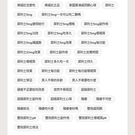
樂威壯怎麼吃
樂威壯正品
泰國果凍威而鋼心得
犀利士
犀利士5mg
犀利士5mg一次可以吃二顆嗎
犀利士5mg健保給付
犀利士5mg價格
犀利士5mg副作用
犀利士5mg功效
犀利士5mg吃多久
犀利士5mg哪裡買
犀利士5mg攝護腺
犀利士5mg效果
犀利士5mg每日錠
犀利士20mg效果
犀利士副作用
犀利士反應時間
犀利士哪裡買
犀利士多久吃一次
犀利士持久
犀利士效果
犀利士每日錠
犀利士每日錠哪裡買
犀利士禁忌
男人不舉的年齡
男人不舉要吃什麼
硬度不足要如何改善
突然不舉原因
超級犀利士
超級犀利士副作用
超級犀利士心得
陽痿
陽痿不可逆
陽痿前兆
陽痿吃什麼
陽痿會好嗎
雙效威而鋼
雙效犀利士ptt
雙效犀利士副作用
雙效犀利士哪裡買ptt
雙效犀利士用法