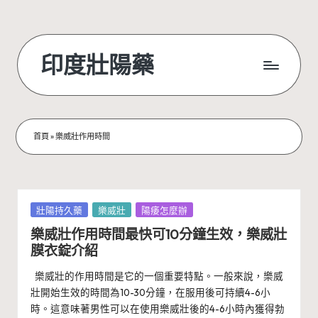
Skip
to
印度壯陽藥
content
首頁
»
樂威壯作用時間
Posted
壯陽持久藥
樂威壯
陽痿怎麼辦
in
樂威壯作用時間最快可10分鐘生效，樂威壯
膜衣錠介紹
樂威壯的作用時間是它的一個重要特點。一般來說，樂威
壯開始生效的時間為10-30分鐘，在服用後可持續4-6小
時。這意味著男性可以在使用樂威壯後的4-6小時內獲得勃