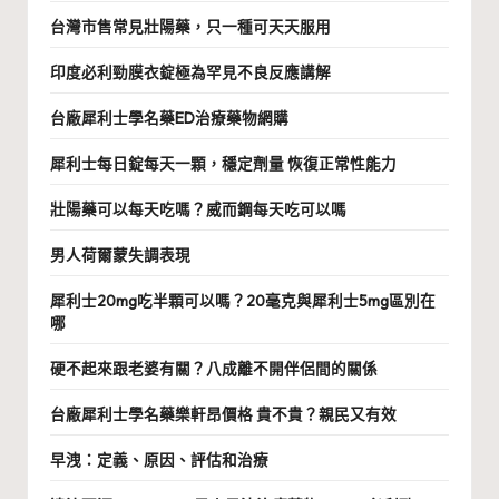
台灣市售常見壯陽藥，只一種可天天服用
印度必利勁膜衣錠極為罕見不良反應講解
台廠犀利士學名藥ED治療藥物網購
犀利士每日錠每天一顆，穩定劑量 恢復正常性能力
壯陽藥可以每天吃嗎？威而鋼每天吃可以嗎
男人荷爾蒙失調表現
犀利士20mg吃半顆可以嗎？20毫克與犀利士5mg區別在
哪
硬不起來跟老婆有關？八成離不開伴侶間的關係
台廠犀利士學名藥樂軒昂價格 貴不貴？親民又有效
早洩：定義、原因、評估和治療