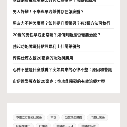
男人好難！不舉與早洩兼併存在怎麼辦？
男友力不夠怎麼辦？如何提升當猛男？有3種方法可執行
20歲的男性早洩正常嗎？如何判斷是否需要治療？
勃起功能障礙特點與犀利士壯陽藥優勢
悍馬仕膜衣錠20毫克的功效與應用
心律不整是什麼感覺？突如其來的心律不整：原因和警訊
宙伊達樂膜衣錠20毫克：性功能障礙的有效治療方案
不用處方簽的壯陽藥
不舉
勃起功能障礙
印度壯陽藥
印度犀利士
壯陽藥
壯陽藥dcard
壯陽藥品牌