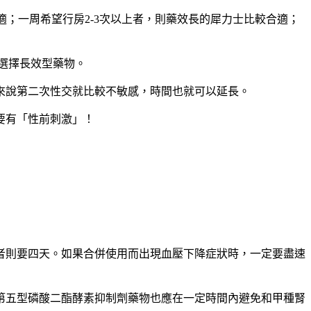
；一周希望行房2-3次以上者，則藥效長的犀力士比較合適；
選擇長效型藥物。
來說第二次性交就比較不敏感，時間也就可以延長。
要有「性前刺激」！
者則要四天。如果合併使用而出現血壓下降症狀時，一定要盡速
第五型磷酸二酯酵素抑制劑藥物也應在一定時間內避免和甲種腎