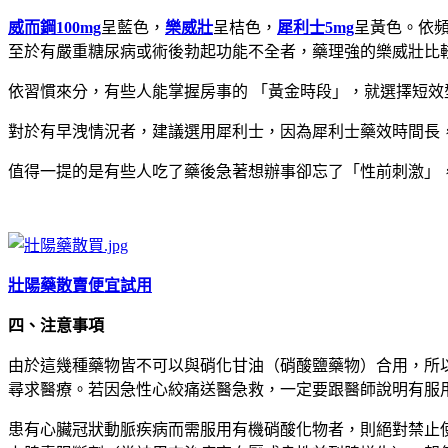
威而鋼100mg
呈藍色，
樂威壯
呈桔色，
犀利士5mg
呈黃色。依頻
至於有嚴重糖尿病或術後勃起功能不全者，藥理強的樂威壯比
依習慣來分，有些人能掌握房事的 「黃金時段」，就選擇短
對於有早洩情況者，建議選用犀利士，因為犀利士藥效時間長
值得一提的是有些人吃了藥後急著想辦事卻忘了「性前刺激」
壯陽藥散賣便宜試用
四、注意事項
由於這幾種藥物皆不可以與硝化甘油（硝酸鹽藥物）合用，所
尋求醫療。若因急性心絞痛送醫急救，一定要跟醫師說明有服
患有心臟冠狀動脈疾病而需服用有機硝酸化物者，則絕對禁止