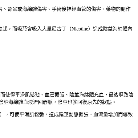
害、骨盆或海綿體傷害、手術後神經血管的傷害、藥物的副作
而吸菸會吸入大量尼古丁（Nicotine）造成陰莖海綿體內
，進而使得平滑肌鬆弛、血管擴張、陰莖海綿體充血，最後導致陰
，陰莖海綿體血液流回靜脈，陰莖也就回復原先的狀態。
5），可使平滑肌鬆弛，造成陰莖動脈擴張、血流量增加而導致