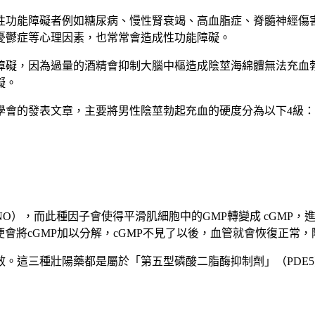
性功能障礙者例如糖尿病、慢性腎衰竭、高血脂症、脊髓神經傷
憂鬱症等心理因素，也常常會造成性功能障礙。
，因為過量的酒精會抑制大腦中樞造成陰莖海綿體無法充血勃起，
礙。
學會的發表文章，主要將男性陰莖勃起充血的硬度分為以下4級：
O），而此種因子會使得平滑肌細胞中的GMP轉變成 cGMP
便會將cGMP加以分解，cGMP不見了以後，血管就會恢復正常
。這三種壯陽藥都是屬於「第五型磷酸二脂酶抑制劑」（PDE