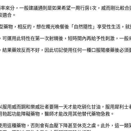
率來分，一般建議通則是如果希望一周行房1次，威而剛比較合適
較適合。
效型藥物，相反的，想在燭光晚餐後「自然隨性」享受性生活，就
，可運用此特性在第一次射精後，短時間內再給予性刺激，一般
，結果藥效反而不好，因此切記使用任何一種口服陽痿藥後必須
以服用威而鋼和樂威壯者要隔一天才能吃硝化甘油，服用犀利士
用勃起功能障礙藥物，醫師才能改用其他替代藥物急救。
使用這種藥物，否則會有血壓下降甚至休克之虞。此外，這一類