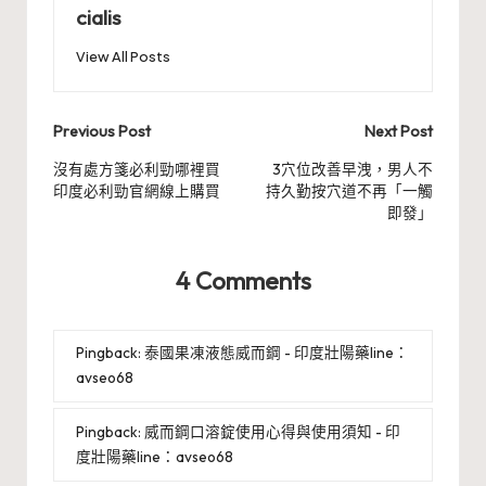
cialis
View All Posts
Post
Previous Post
Next Post
navigation
沒有處方箋必利勁哪裡買
3穴位改善早洩，男人不
印度必利勁官網線上購買
持久勤按穴道不再「一觸
即發」
4 Comments
Pingback:
泰國果凍液態威而鋼 - 印度壯陽藥line：
avseo68
Pingback:
威而鋼口溶錠使用心得與使用須知 - 印
度壯陽藥line：avseo68