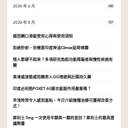
2026 年 6 月
682
2026 年 5 月
557
威而鋼口溶錠使用心得與使用須知
拒絕秒射，你需要印度神油Climax延時噴霧
情人節硬不起來？多項研究勃起功能障礙者與慢性疾病有
關
果凍威液態威而鋼男人GG增硬與壯陽持久藥
印度必利勁POXET 60膜衣錠副作用嚴重嗎？
早洩時常令人感到羞恥，今日介紹幾種治療可獲得改善方
式！
犀利士 5mg 一次使用半顆與一顆的差別？犀利士的最高建
議劑量