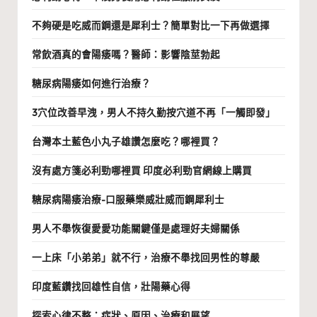
不夠硬是吃威而鋼還是犀利士？簡單對比一下再做選擇
常飲酒真的會陽痿嗎？醫師：影響陰莖勃起
糖尿病陽痿如何進行治療？
3穴位改善早洩，男人不持久勤按穴道不再「一觸即發」
台灣本土藍色小丸子雄讚怎麼吃？哪裡買？
沒有處方箋必利勁哪裡買 印度必利勁官網線上購買
糖尿病陽痿治療-口服藥樂威壯威而鋼犀利士
男人不舉恢復愛愛功能關鍵僅是處理好夫婦關係
一上床「小弟弟」就不行，治療不舉找回男性的尊嚴
印度藍鑽找回雄性自信，壯陽藥心得
探索心律不整：症狀、原因、治療和展望