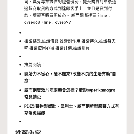
司，具有專業誠信的經營優勢，提交購買訂單後通
過超商取貨的方式到達顧客手上，並且是貨到付
款，讓顧客購買更放心。 威而鋼哪裡買？line：
avseo68，line：avseo99.
雄讚藥效,雄讚價錢,雄讚副作用,雄讚持久,雄讚每天
吃,雄讚使用心得,雄讚評價,雄讚哪買,
推薦閱讀：
開始力不從心，硬不起來?改變不良的生活有助“自
愈”
威而鋼雙效片吃兩顆會怎樣？菱形super kamagra
常見禁忌
PDE5i藥物樂威壯、犀利士、威而鋼新型服藥方式有
望治愈陽痿
推薦內容