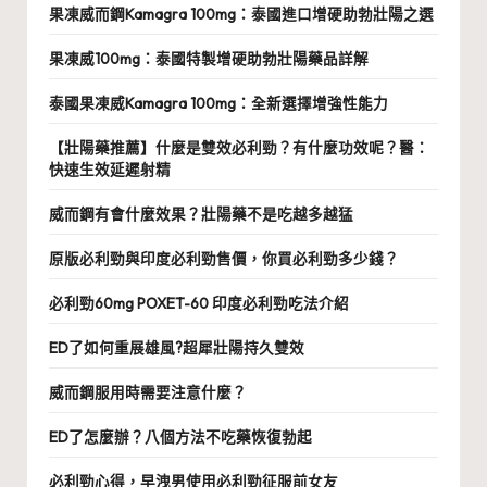
果凍威而鋼Kamagra 100mg：泰國進口增硬助勃壯陽之選
果凍威100mg：泰國特製增硬助勃壯陽藥品詳解
泰國果凍威Kamagra 100mg：全新選擇增強性能力
【壯陽藥推薦】什麼是雙效必利勁？有什麼功效呢？醫：
快速生效延遲射精
威而鋼有會什麼效果？壯陽藥不是吃越多越猛
原版必利勁與印度必利勁售價，你買必利勁多少錢？
必利勁60mg POXET-60 印度必利勁吃法介紹
ED了如何重展雄風?超犀壯陽持久雙效
威而鋼服用時需要注意什麼？
ED了怎麼辦？八個方法不吃藥恢復勃起
必利勁心得，早洩男使用必利勁征服前女友