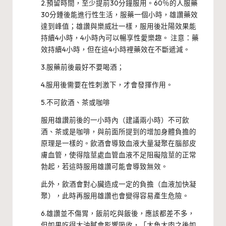
2.預留時間，至少提前30分鐘服用。60％的人服藥
30分鍾後能進行性生活，服藥一個小時，雄讚藥效
達到峰值；雄讚與樂威壯一樣，服用後壯陽效果能
持續4小時，4小時內可以暢享性愛樂趣。 注意：藥
效持續4小時，但在這4小時裡藥效在不斷遞減。
3.服藥前後最好不要喝酒；
4.服用後需要在性刺激下，才會發揮作用。
5.不可飲酒、茶或咖啡
服用雄讚前後的一小時內（建議兩小時）不可飲
酒、茶或是咖啡，與前面所提到的增加身體負擔的
原理是一樣的。飲酒會導致血液大量凝聚在腦部皮
膚血管，使得陰莖處血管血液不足阻礙陰莖的正常
勃起，若這時服用雄讚可能會導致無效。
此外，飲酒會對心臟造成一定的負擔（血液加快凝
聚），此時再服用雄讚也會變得容易產生危險。
6.雄讚並不傷胃，飯前吃與飯後，應該都差不多，
但如果吃得太油膩會影響吸收，「大魚大肉之後如