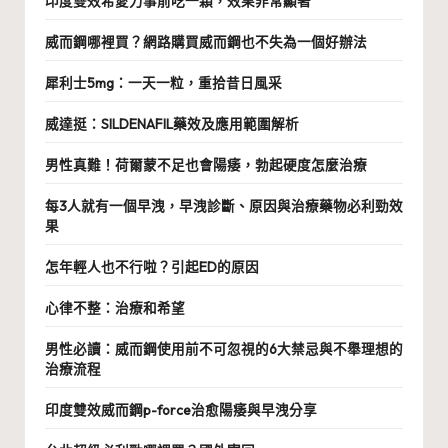
印度雙效希愛力事前吃一顆，效果非常顯著
威而鋼哪裡買？網路購買威而鋼也不失為一個好辦法
犀利士5mg：一天一粒，重拾昔日風采
威達挺：SILDENAFIL藥效及應用範圍解析
男性真難！荷爾蒙不足也會陽痿，勃起硬度怎麼治療
每3人就有一個早洩，早洩診斷、原因與治療藥物必利勁效
果
怎年輕人也不行啦？引起ED的原因
心律不整：治療和希望
男性必讀：威而鋼使用前不可忽視的6大禁忌與不舉理想的
治療流程
印度雙效威而鋼p-force治愈陽痿與早洩分享