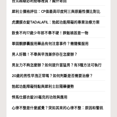
台北超級必利勁哪裡買？國外寄回
犀利士價格評估：CP值最高印度阿三與原廠性價比對比
虎讚膜衣錠TADALAFIL：勃起功能障礙的專業治療方案
飲食不均17歲少年郎不舉不硬！罪魁禍首是一物
睪固酮膠囊服用藥品有何注意事件？需隨餐服用
男人好難！不舉與早洩兼併存在怎麼辦？
男友力不夠怎麼辦？如何提升當猛男？有3種方法可執行
20歲的男性早洩正常嗎？如何判斷是否需要治療？
勃起功能障礙特點與犀利士壯陽藥優勢
悍馬仕膜衣錠20毫克的功效與應用
心律不整是什麼感覺？突如其來的心律不整：原因和警訊