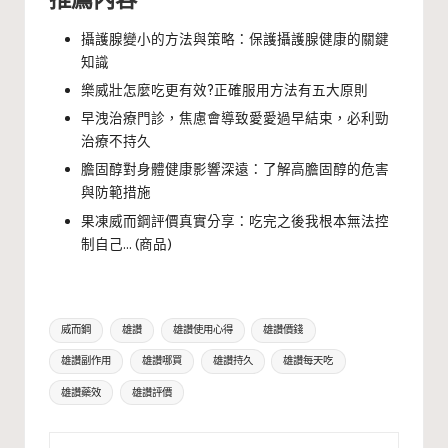
攝護腺變小的方法與策略：保護攝護腺健康的關鍵
知識
樂威壯怎麼吃更有效?正確服用方法有五大原則
早洩治療門診，焦慮會導致愛愛過早結束，必利勁
治療不持久
膽固醇對身體健康影響深遠：了解高膽固醇的危害
與防範措施
果凍威而鋼評價真實分享：吃完之後我根本無法控
制自己… (商品)
Tags:
威而鋼
雄讚
雄讚使用心得
雄讚價錢
雄讚副作用
雄讚哪買
雄讚持久
雄讚每天吃
雄讚藥效
雄讚評價