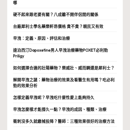
哪
硬不起來跟老婆有關？八成離不開伴侶間的關係
台廠犀利士學名藥樂軒昂價格 貴不貴？親民又有效
早洩：定義、原因、評估和治療
達泊西汀Dapoxetine男人早洩治療藥物POXET必利勁
Priligy
如何選擇合適的壯陽藥物？樂威壯、威而鋼還是犀利士？
解開早洩之謎：藥物治療的效果及看醫生有用嗎？吃必利
勁的效果分析
怎樣定義早洩呢？早洩吃什麼性愛上能夠持久
早洩怎麼樣才能撐久一點？早洩的成因、種類、治療
衝刺沒多久就繳械投降？醫師：三種效果很好的治療方法