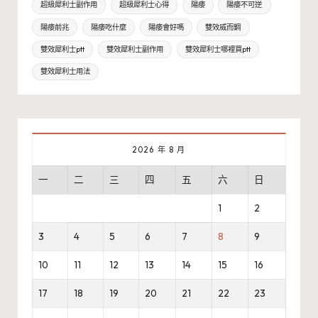
超級犀利士副作用
超級犀利士心得
陽痿
陽痿不可逆
陽痿前兆
陽痿吃什麼
陽痿會好嗎
雙效威而鋼
雙效犀利士ptt
雙效犀利士副作用
雙效犀利士哪裡買ptt
雙效犀利士用法
2026 年 8 月
一
二
三
四
五
六
日
1
2
3
4
5
6
7
8
9
10
11
12
13
14
15
16
17
18
19
20
21
22
23