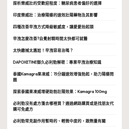
探析樂威壯的受歡迎程度：糖尿病患者偏好的選擇
印度樂威壯：治療陽痿的速效壯陽藥物及其影響
四種改善早洩方式降級敏感度，讓愛愛抬起頭
早洩怎麼改善?自覺射精時間太快都可就醫
太快繳械太尷尬！早洩容易治嗎？
DAPOXETINE御久必利勁解密：專業早洩治療知識
泰國Kamagra果凍威：15分鐘速效增強勃起，助力陽痿問
題
探索泰國果凍威增硬助勃壯陽效果：Kamagra 100mg
必利勁沒有處方箋去哪裡買？通過網路購買或是找朋友代
購可免處方
必利勁常見副作用暫時的、輕微中度的，跟劑量有關