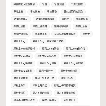
攝護腺肥大飲食禁忌
早洩
早洩原因
早洩吃什麼
早洩定義
早洩治療
早洩藥物
服用威而鋼的禁忌
果凍威而鋼ptt
果凍威而鋼哪裡買
樂威壯
樂威壯停產
樂威壯價格
樂威壯副作用
樂威壯哪裡買
樂威壯心得
樂威壯怎麼吃
樂威壯正品
泰國果凍威而鋼心得
犀利士
犀利士5mg
犀利士5mg一次可以吃二顆嗎
犀利士5mg健保給付
犀利士5mg價格
犀利士5mg副作用
犀利士5mg功效
犀利士5mg吃多久
犀利士5mg哪裡買
犀利士5mg攝護腺
犀利士5mg效果
犀利士5mg每日錠
犀利士20mg效果
犀利士副作用
犀利士反應時間
犀利士哪裡買
犀利士多久吃一次
犀利士持久
犀利士效果
犀利士每日錠
犀利士每日錠哪裡買
犀利士禁忌
男人不舉的年齡
男人不舉要吃什麼
硬度不足要如何改善
突然不舉原因
超級犀利士