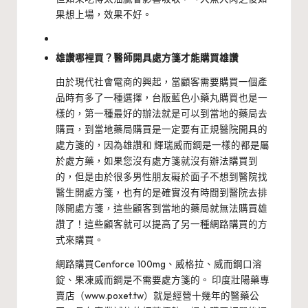
果想上場，效果不好。
雄讚哪裡買？醫師開具處方箋才能購買雄讚
由於現代社會電商的興起，當顧客需要購買一個產
品時有多了一種選擇，台版藍色小藥丸購買也是一
樣的，第一種最好的辦法就是可以到當地的藥局去
購買，到當地藥局購買是一定要有正規醫院開具的
處方箋的，因為雄讚和 輝瑞威而鋼是一樣的都是屬
於處方藥，如果您沒有處方箋就沒有辦法購買到
的，但是由於很多男性朋友礙於面子不想到醫院找
醫生開處方箋，也有的是確實沒有時間到醫院去排
隊開處方箋，這些顧客到當地的藥局就無法購買雄
讚了！這些顧客就可以提高了另一種網路購買的方
式來購買。
網路購買Cenforce 100mg、威格拉、威而鋼口溶
錠、果凍威而鋼是不需要處方箋的。 印度壯陽藥專
賣店（www.poxet.tw）就是經營十幾年的醫藥公