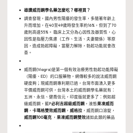
雄讚威而鋼學名藥怎麼吃？哪裡買？
調查發現，國內男性陽痿的發生率，多隨著年齡上
升而增加，在40至49歲時發生率約16%，但到了70
歲則高達55%。 臨床上又分為心因性及器質性，心
因性是指壓力焦慮（工作、生活、夫妻關係）等原
因，造成勃起障礙，當壓力解除，勃起功能就會改
善。
威而鋼(Viagra)是第一個有效治療男性勃起功能障礙
（陽痿、ED）的口服藥物，網傳較多的說法威而鋼
硬度夠；現威而鋼專利期已過，台灣市面湧入更多
平價威而鋼可供，台灣本土的威而鋼學名藥就有：
五洲、永信、健喬信元，印度版就更多了：例如超
級威而鋼，藍P
必利吉超級威而鋼
，液態
果凍威而
鋼
，
卡瑪格雙效威而鋼
，
威格拉
，威而鋼口溶錠，
威而鋼100毫克
，
果凍威而鋼雙效
諸如此類的藥品