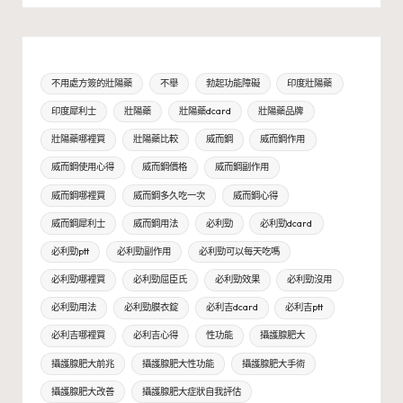
不用處方簽的壯陽藥
不舉
勃起功能障礙
印度壯陽藥
印度犀利士
壯陽藥
壯陽藥dcard
壯陽藥品牌
壯陽藥哪裡買
壯陽藥比較
威而鋼
威而鋼作用
威而鋼使用心得
威而鋼價格
威而鋼副作用
威而鋼哪裡買
威而鋼多久吃一次
威而鋼心得
威而鋼犀利士
威而鋼用法
必利勁
必利勁dcard
必利勁ptt
必利勁副作用
必利勁可以每天吃嗎
必利勁哪裡買
必利勁屈臣氏
必利勁效果
必利勁沒用
必利勁用法
必利勁膜衣錠
必利吉dcard
必利吉ptt
必利吉哪裡買
必利吉心得
性功能
攝護腺肥大
攝護腺肥大前兆
攝護腺肥大性功能
攝護腺肥大手術
攝護腺肥大改善
攝護腺肥大症狀自我評估