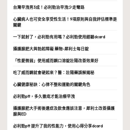
台灣早洩男3成！必利勁治早洩少走彎路
心臟病人也可安全享受性生活！9項原則與自我評估標準是
關鍵
一下就射了，必利勁有用嗎？必利勁使用經驗dcard
攝護腺肥大與勃起障礙 藥物-犀利士每日錠
「性愛微弱」使用威而鋼口溶錠壯陽改善效果好
吃了威而鋼就會硬起來？醫：壯陽藥誤解揭秘
心臟健康秘訣：心律不整和運動的關鍵角色
必利勁ptt，多久徹底才能治療早洩
攝護腺肥大手術後遺症及飲食應該注意，犀利士改善攝護
腺與ED
必利勁ptt 提升了我的性能力，使用心得分享dcard