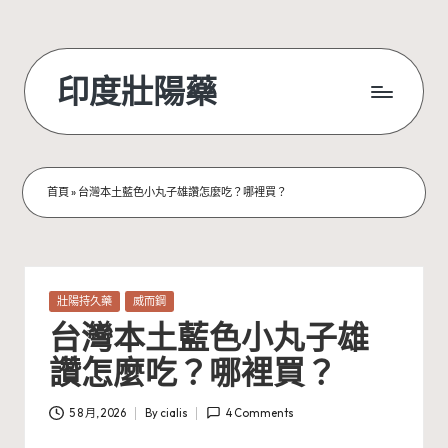
Skip
to
印度壯陽藥
content
首頁
»
台灣本土藍色小丸子雄讚怎麼吃？哪裡買？
Posted
壯陽持久藥
威而鋼
in
台灣本土藍色小丸子雄
讚怎麼吃？哪裡買？
5 8 月, 2026
By
cialis
4 Comments
Posted
by