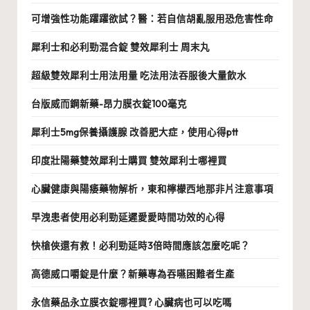
可增強性功能躍躍欲試？醫：若自信胡亂服用恐危害性命
犀利士和必利勁混合錠 雙效犀利士 周末丸
超級雙效犀利士用法用量 吃法用法吞服後大量飲水
台版威而鋼新藥-昂力膜衣錠100毫克
犀利士5mg保養攝護腺 改善肥大症，使用心得ptt
印度壯陽藥雙效犀利士購買 雙效犀利士哪裡買
心臟健康與陽痿藥物解析，東和檸檬西地那非片注意事項
早洩患者使用必利勁延遲愛愛時間功效的心得
快槍俠還有救！必利勁延時3倍時間應該怎麼吃呢？
高德威口嚼錠是什麼？新藥專為吞嚥困難者生產
永信藥品永立膜衣錠哪裡買? 心臟病也可以吃嗎