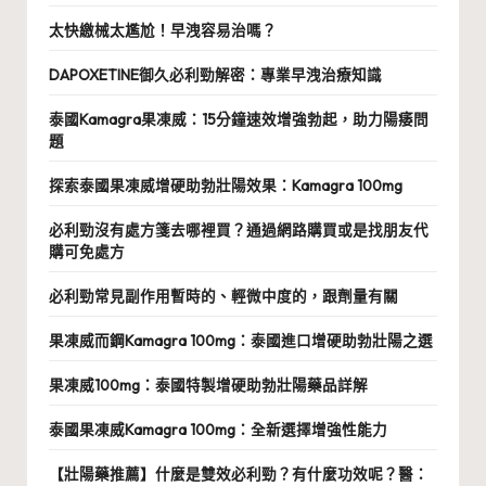
太快繳械太尷尬！早洩容易治嗎？
DAPOXETINE御久必利勁解密：專業早洩治療知識
泰國Kamagra果凍威：15分鐘速效增強勃起，助力陽痿問
題
探索泰國果凍威增硬助勃壯陽效果：Kamagra 100mg
必利勁沒有處方箋去哪裡買？通過網路購買或是找朋友代
購可免處方
必利勁常見副作用暫時的、輕微中度的，跟劑量有關
果凍威而鋼Kamagra 100mg：泰國進口增硬助勃壯陽之選
果凍威100mg：泰國特製增硬助勃壯陽藥品詳解
泰國果凍威Kamagra 100mg：全新選擇增強性能力
【壯陽藥推薦】什麼是雙效必利勁？有什麼功效呢？醫：