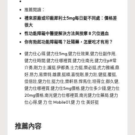
推薦閱讀：
禮來原廠或印廠犀利士5mg每日錠不同處：價格差
很大
性功能障礙中醫提解決方法與按摩 8 穴位通血
你有勃起功能障礙嗎？壯陽藥，怎麼吃才有用？
健力仕心得,健力仕5mg,健力仕效果,健力仕副作用,
健力仕時間,健力仕哪裡買,健力仕南光,健力仕ptt常
介勇,剛力士,護挺,伊都勇,士力挺,樂必挺,虎力雅補,鼎
好,昂力,易樂特,雄讚,挺順,喜悅剛,景力壯,健挺,覆挺,
佳倍壯,健力仕,挺力仕,樂軒昂,悍馬仕,坦得立,御久健,
健力仕哪裡買,健力仕5mg價格,健力仕多少錢,健力仕
20mg價格,南光健力仕哪裡買,南光健力仕藥局,健力
仕心得,健 力 仕 Mobile01,健 力 仕 美好挺
推薦內容