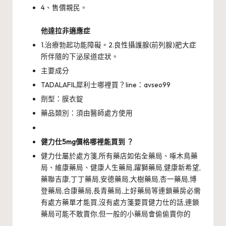
4、售價親民。
他達拉非適應症
1.治療勃起功能障礙。2.良性攝護腺(前列腺)肥大症
所伴隨的下泌尿道症狀。
主要成分
TADALAFIL犀利士哪裡買？line：avseo99
劑型：膜衣錠
藥品類別：須由醫師處方使用
健力仕5mg價格哪裡能買到 ？
健力仕屬於處方箋,所有藥店如佑全藥局、啄木鳥藥
局、維康藥局、健康人生藥局,躍獅藥局,健康新希望,
藥聯吉康,丁丁藥局,安德藥局,大樹藥局,杏一藥局,博
登藥局,合康藥局,長青藥局,上好藥局等連鎖藥房必需
有處方藥單才能買,沒有處方箋要買健力仕的話,連鎖
藥局可能不敢賣你,但一般的小藥局會偷偷賣你的