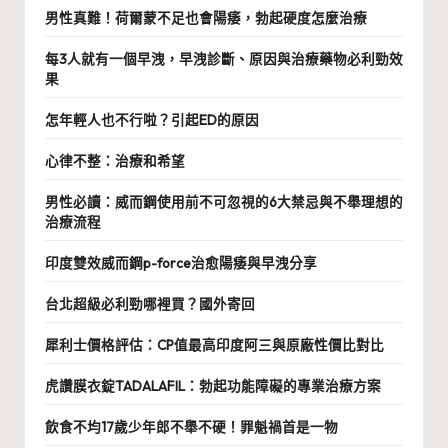
男性真難！荷爾蒙不足也會陽痿，勃起硬度怎麼治療
每3人就有一個早洩，早洩診斷、原因與治療藥物必利勁效
果
怎年輕人也不行啦？引起ED的原因
心律不整：治療和希望
男性必讀：威而鋼使用前不可忽視的6大禁忌與不舉理想的
治療流程
印度雙效威而鋼p-force治愈陽痿與早洩分享
台北超級必利勁哪裡買？國外寄回
犀利士價格評估：CP值最高印度阿三與原廠性價比對比
虎讚膜衣錠TADALAFIL：勃起功能障礙的專業治療方案
飲食不均17歲少年郎不舉不硬！罪魁禍首是一物