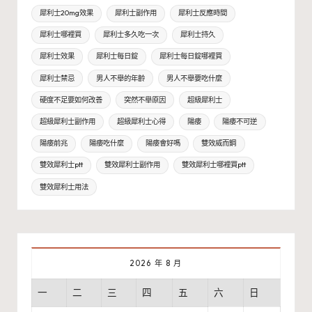
犀利士20mg效果
犀利士副作用
犀利士反應時間
犀利士哪裡買
犀利士多久吃一次
犀利士持久
犀利士效果
犀利士每日錠
犀利士每日錠哪裡買
犀利士禁忌
男人不舉的年齡
男人不舉要吃什麼
硬度不足要如何改善
突然不舉原因
超級犀利士
超級犀利士副作用
超級犀利士心得
陽痿
陽痿不可逆
陽痿前兆
陽痿吃什麼
陽痿會好嗎
雙效威而鋼
雙效犀利士ptt
雙效犀利士副作用
雙效犀利士哪裡買ptt
雙效犀利士用法
2026 年 8 月
一
二
三
四
五
六
日