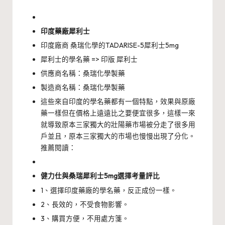
印度藥廠犀利士
印度廠商 桑瑞化學的TADARISE-5犀利士5mg
犀利士的學名藥 => 印版 犀利士
供應商名稱：桑瑞化學製藥
製造商名稱：桑瑞化學製藥
這些來自印度的學名藥都有一個特點，效果與原廠
藥一樣但在價格上遠遠比之要便宜很多，這樣一來
就導致原本三家獨大的壯陽藥市場被分走了很多用
戶並且，原本三家獨大的市場也慢慢出現了分化。
推薦閱讀：
健力仕與桑瑞犀利士5mg選擇考量評比
1、選擇印度藥廠的學名藥，反正成份一樣。
2、長效的，不受食物影響。
3、購買方便，不用處方箋。