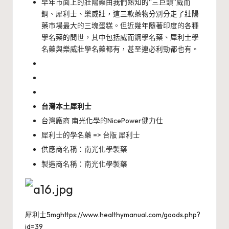
早年市面上的壯陽藥由我們熟知的“三巨頭”威而
鋼、犀利士、樂威壯，這三款藥物分別分走了壯陽
藥市場最大的三塊蛋糕。但近幾年隨著印度的各種
學名藥的問世，其中包括威而鋼學名藥、犀利士學
名藥與樂威壯學名藥都有，甚至連必利勁都也有。
台灣本土犀利士
台灣廠商 南光化學的NicePower健力仕
犀利士的學名藥 => 台版 犀利士
供應商名稱：南光化學製藥
製造商名稱：南光化學製藥
犀利士5mghttps://www.healthymanual.com/goods.php?
id=39