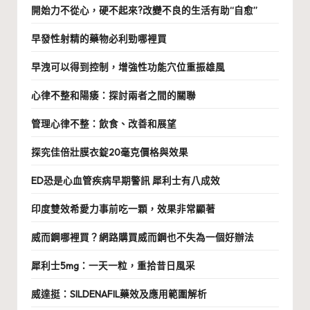
開始力不從心，硬不起來?改變不良的生活有助“自愈”
早發性射精的藥物必利勁哪裡買
早洩可以得到控制，增強性功能穴位重振雄風
心律不整和陽痿：探討兩者之間的關聯
管理心律不整：飲食、改善和展望
探究佳倍壯膜衣錠20毫克價格與效果
ED恐是心血管疾病早期警訊 犀利士有八成效
印度雙效希愛力事前吃一顆，效果非常顯著
威而鋼哪裡買？網路購買威而鋼也不失為一個好辦法
犀利士5mg：一天一粒，重拾昔日風采
威達挺：SILDENAFIL藥效及應用範圍解析