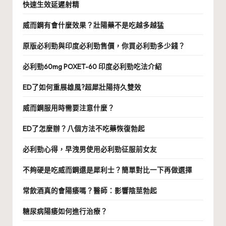
快速生效延遲射精
威而鋼有會什麼效果？壯陽藥不是吃越多越猛
原版必利勁與印度必利勁售價，你買必利勁多少錢？
必利勁60mg POXET-60 印度必利勁吃法介紹
ED了如何重展雄風?超犀壯陽持久雙效
威而鋼服用時需要注意什麼？
ED了怎麼辦？八個方法不吃藥恢復勃起
必利勁心得，早洩男使用必利勁征服前女友
不夠硬是吃威而鋼還是犀利士？簡單對比一下再做選擇
常飲酒真的會陽痿嗎？醫師：影響陰莖勃起
糖尿病陽痿如何進行治療？