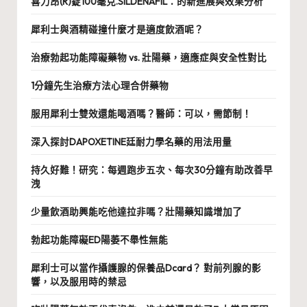
喜力昂(R)錠100毫克.SILDENAFIL：的新進展與效果分析
犀利士與酒精碰撞什麼才是適度飲酒呢？
治療勃起功能障礙藥物 vs. 壯陽藥，適應症與安全性對比
1分鐘先生治療方法心理合併藥物
服用犀利士雙效還能喝酒嗎？醫師：可以，需節制！
深入探討DAPOXETINE廷耐力學名藥的用法用量
持久好難！研究：每週跑步五次、每次30分鐘有助改善早
洩
少量飲酒助興能吃他達拉非嗎？壯陽藥知識增加了
勃起功能障礙ED陽萎不舉性無能
犀利士可以當作攝護腺的保養品Dcard？ 對前列腺的影
響，以及服用時的禁忌