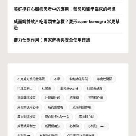
美好挺在心臟病患者中的應用：禁忌和醫學臨床的考慮
威而鋼雙效片吃兩顆會怎樣？菱形super kamagra 常見禁
忌
健力仕副作用：專家解析與安全使用建議
不用處方簽的壯陽藥
不舉
勃起功能障礙
印度壯陽藥
印度犀利士
壯陽藥
壯陽藥dcard
壯陽藥品牌
壯陽藥哪裡買
壯陽藥比較
威而鋼
威而鋼作用
威而鋼使用心得
威而鋼價格
威而鋼副作用
威而鋼哪裡買
威而鋼多久吃一次
威而鋼心得
威而鋼犀利士
威而鋼用法
必利勁
必利勁dcard
必利勁ptt
必利勁副作用
必利勁可以每天吃嗎