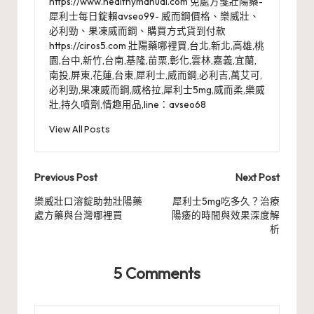
https://www.healthymanual.com 免處方箋壯陽藥-
犀利士每日錠賴avseo99- 威而鋼價格、樂威壯、
必利勁、果凍威而鋼、購買方式貨到付款
https://ciros5.com 壯陽藥哪裡買,台北,新北,高雄,桃
園,台中,新竹,台南,基隆,苗栗,彰化,雲林,嘉義,宜蘭,
南投,屏東,花蓮,台東,犀利士,威而鋼,必利吉,萬艾可,
必利勁,果凍威而鋼,威格拉,犀利士5mg,威而柔,樂威
壯,持久噴劑,情趣用品,line：avseo68
View All Posts
Post
Previous Post
Next Post
navigation
樂威壯口溶錠助勃壯陽藥
犀利士5mg吃多久？治療
處方藥與台灣哪裡買
陽痿的時間與效果深度解
析
5 Comments