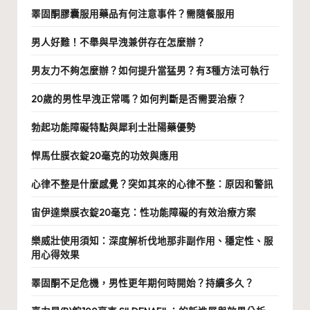
睪固酮膠囊服用藥品有何注意事件？需隨餐服用
男人好難！不舉與早洩兼併存在怎麼辦？
男友力不夠怎麼辦？如何提升當猛男？有3種方法可執行
20歲的男性早洩正常嗎？如何判斷是否需要治療？
勃起功能障礙特點與犀利士壯陽藥優勢
悍馬仕膜衣錠20毫克的功效與應用
心律不整是什麼感覺？突如其來的心律不整：原因和警訊
宙伊達樂膜衣錠20毫克：性功能障礙的有效治療方案
樂威壯使用須知：深度解析伐地那非副作用、穩定性、服
用心得效果
睪固酮不足危機，男性更年期何時開始？持續多久？