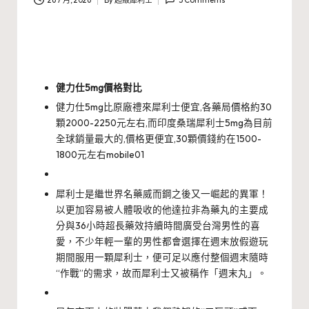
26 7 月, 2026
By
超級犀利士
5 Comments
Posted
by
健力仕5mg價格對比
健力仕5mg比原廠禮來犀利士便宜,各藥局價格約30
顆2000-2250元左右,而印度桑瑞犀利士5mg為目前
全球銷量最大的,價格更便宜,30顆價錢約在1500-
1800元左右mobile01
犀利士是繼世界名藥威而鋼之後又一崛起的異軍！
以更加容易被人體吸收的他達拉非為藥丸的主要成
分與36小時超長藥效持續時間廣受台灣男性的喜
愛，不少年輕一輩的男性都會選擇在週末放假遊玩
期間服用一顆犀利士，便可足以應付整個週末隨時
“作戰”的需求，故而犀利士又被稱作「週末丸」。