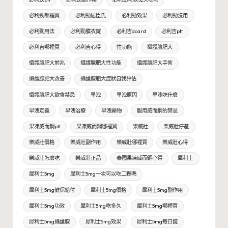
必利勁哪裡買
必利勁屈臣氏
必利勁效果
必利勁沒用
必利勁用法
必利勁膜衣錠
必利吉dcard
必利吉ptt
必利吉哪裡買
必利吉心得
性功能
攝護腺肥大
攝護腺肥大前兆
攝護腺肥大性功能
攝護腺肥大手術
攝護腺肥大改善
攝護腺肥大症狀自我評估
攝護腺肥大飲食禁忌
早洩
早洩原因
早洩吃什麼
早洩定義
早洩治療
早洩藥物
服用威而鋼的禁忌
果凍威而鋼ptt
果凍威而鋼哪裡買
樂威壯
樂威壯停產
樂威壯價格
樂威壯副作用
樂威壯哪裡買
樂威壯心得
樂威壯怎麼吃
樂威壯正品
泰國果凍威而鋼心得
犀利士
犀利士5mg
犀利士5mg一次可以吃二顆嗎
犀利士5mg健保給付
犀利士5mg價格
犀利士5mg副作用
犀利士5mg功效
犀利士5mg吃多久
犀利士5mg哪裡買
犀利士5mg攝護腺
犀利士5mg效果
犀利士5mg每日錠