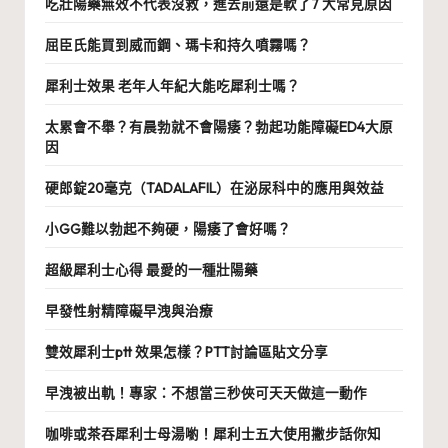
吃壯陽藥無效不代表沒救，進去前還是軟了7 大常見原因
屈臣氏能買到威而鋼、瑪卡和持久噴霧嗎？
犀利士效果 老年人年紀大能吃犀利士嗎？
太累會不舉？有晨勃就不會陽痿？勃起功能障礙ED4大原
因
硬郎錠20毫克（TADALAFIL）在泌尿科中的應用與效益
小GG難以勃起不夠硬，陽痿了會好嗎？
超級犀利士心得 最愛的一種壯陽藥
早發性射精障礙早洩與治療
雙效犀利士ptt 效果怎樣？PTT討論區貼文分享
早洩被出軌！專家：不想當三秒俠可天天做這一動作
咖啡或茶吞犀利士母湯喲！犀利士五大使用撇步話你知