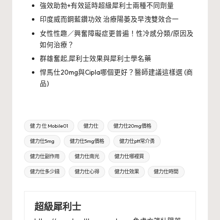
強效助勃+有效延時超級犀利士兩種不同劑量
印度威而鋼藍鑽功效 治療陽萎及早洩雙效合一
女性性趣／興奮障礙症更普遍！性冷感分類/原因及
如何治療？
群雄奮起,犀利士效果與犀利士學名藥
悍馬仕20mg與Cipla哪個更好？醫師建議這樣選 (商
品)
Tags:
健 力 仕 Mobile01
健力仕
健力仕20mg價格
健力仕5mg
健力仕5mg價格
健力仕ptt常介勇
健力仕副作用
健力仕南光
健力仕哪裡買
健力仕多少錢
健力仕心得
健力仕效果
健力仕時間
超級犀利士