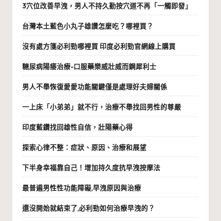
3穴位改善早洩，男人不持久勤按穴道不再「一觸即發」
台灣本土藍色小丸子雄讚怎麼吃？哪裡買？
沒有處方箋必利勁哪裡買 印度必利勁官網線上購買
糖尿病陽痿治療-口服藥樂威壯威而鋼犀利士
男人不舉恢復愛愛功能關鍵僅是處理好夫婦關係
一上床「小弟弟」就不行，治療不舉找回男性的尊嚴
印度藍鑽找回雄性自信，壯陽藥心得
探索心律不整：症狀、原因、治療和展望
下半身幸福靠自己！增加持久度抗早洩按摩法
最普遍男性性功能障礙,早洩原因與治療
還沒開始就結束了,必利勁如何治療早洩的？