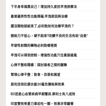
下半身幸福靠自己！增加持久度抗早洩按摩法
最普遍男性性功能障礙,早洩原因與治療
還沒開始就結束了,必利勁如何治療早洩的？
開始力不從心，硬不起來?改變不良的生活有助“自愈”
早發性射精的藥物必利勁哪裡買
早洩可以得到控制，增強性功能穴位重振雄風
心律不整和陽痿：探討兩者之間的關聯
管理心律不整：飲食、改善和展望
探究佳倍壯膜衣錠20毫克價格與效果
ED恐是心血管疾病早期警訊 犀利士有八成效
印度雙效希愛力事前吃一顆，效果非常顯著