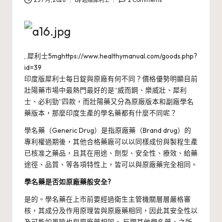
25 7 月, 2026
By
超級犀利士
2 Comments
Posted
by
,
犀利士5mghttps://www.healthymanual.com/goods.php?
id=39
印度版犀利士每日錠與原廠有何不同？價格優勢明顯目前
壯陽藥市場中最熱門最好的是“威而鋼、樂威壯、犀利
士、必利勁”四款，而壯陽藥又分為原廠版本和副廠學名
藥版本，那麼印度生產的學名藥都有什麼不同呢？
學名藥（Generic Drug）是指原廠藥（Brand drug）的
專利權過期後，其他合格藥廠可以以同樣成份與製程生產
已核准之藥品，且其在用途、劑型、安全性、療效、給藥
途徑、品質、等各項特性上，皆可以與原廠藥完全相同。
學名藥是否如原廠藥般安全?
是的。學名藥在上市前要經過衛生主管機關層層嚴格審
核，其成分及作用原理皆與原廠藥相同，因此其安全性以