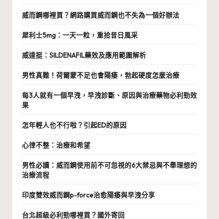
威而鋼哪裡買？網路購買威而鋼也不失為一個好辦法
犀利士5mg：一天一粒，重拾昔日風采
威達挺：SILDENAFIL藥效及應用範圍解析
男性真難！荷爾蒙不足也會陽痿，勃起硬度怎麼治療
每3人就有一個早洩，早洩診斷、原因與治療藥物必利勁效
果
怎年輕人也不行啦？引起ED的原因
心律不整：治療和希望
男性必讀：威而鋼使用前不可忽視的6大禁忌與不舉理想的
治療流程
印度雙效威而鋼p-force治愈陽痿與早洩分享
台北超級必利勁哪裡買？國外寄回