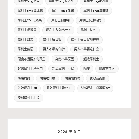
犀利士5mg功效
犀利士5mg吃多久
犀利士5mg哪裡買
犀利士5mg攝護腺
犀利士5mg效果
犀利士5mg每日錠
犀利士20mg效果
犀利士副作用
犀利士反應時間
犀利士哪裡買
犀利士多久吃一次
犀利士持久
犀利士效果
犀利士每日錠
犀利士每日錠哪裡買
犀利士禁忌
男人不舉的年齡
男人不舉要吃什麼
硬度不足要如何改善
突然不舉原因
超級犀利士
超級犀利士副作用
超級犀利士心得
陽痿
陽痿不可逆
陽痿前兆
陽痿吃什麼
陽痿會好嗎
雙效威而鋼
雙效犀利士ptt
雙效犀利士副作用
雙效犀利士哪裡買ptt
雙效犀利士用法
2026 年 8 月