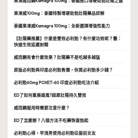
果凍威而鋼Kamagra 100mg：泰國進口增硬助勃壯陽之選
果凍威100mg：泰國特製增硬助勃壯陽藥品詳解
泰國果凍威Kamagra 100mg：全新選擇增強性能力
【壯陽藥推薦】什麼是雙效必利勁？有什麼功效呢？醫：
快速生效延遲射精
威而鋼有會什麼效果？壯陽藥不是吃越多越猛
原版必利勁與印度必利勁售價，你買必利勁多少錢？
必利勁60mg POXET-60 印度必利勁吃法介紹
ED了如何重展雄風?超犀壯陽持久雙效
威而鋼服用時需要注意什麼？
ED了怎麼辦？八個方法不吃藥恢復勃起
必利勁心得，早洩男使用必利勁征服前女友