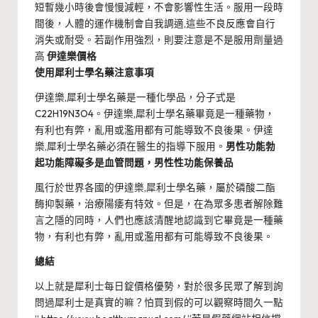
短暫幾小時後會慢慢減輕，不會影響性生活。服用一段時
間後，人體的運作機制會自我調適,這些不良反應會自行
消失或耐受。若副作用強烈，則要注意是不是服用劑量過
高
伊達樂價格
使用犀利士學名藥注意事項
伊達樂,犀利士學名藥是一種化學品，分子式是
C22H19N3O4。伊達樂,犀利士學名藥畢竟是一種藥物，
有利也有弊，亂用或濫用都有可能導致不良後果。伊達
樂,犀利士學名藥必須在醫生的指導下服用。
男性功能勃
起功能障礙多是血管問題，男性性功能保養品
風行於世界各國的伊達樂,犀利士學名藥，屬於磷酸二酯
酶抑製藥，治療陽痿有特效。但是，在為眾多患者解除難
言之隱的同時，人們也應該清醒地認識到它畢竟是一種藥
物，有利也有弊，亂用或濫用都有可能導致不良後果。
總結
以上就是犀利士每日錠價格優勢，對於很多民眾了解到詢
問過犀利士是真實的嘛？怕買到假的可以觀察時間久一點