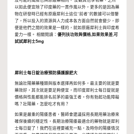
及可能的風險也與原廠藥相同。 反觀其他學名藥，之所
以如此便宜除了印度藥的一貫作風以外，更多的是因為藥
物在研發時已經有原廠犀利士這位“前者”的數據可以借鑒
了，所以投入的資源與人力成本各方面自然就會變少，即
便是他們之間的效果是一樣的，就如原廠犀利士與印度希
愛力一樣。 相關閱讀：
優列扶功效與價格,如果效果差,可
試試犀利士5mg
犀利士每日錠治療預防攝護腺肥大
無論壯陽藥藥種類與版本選擇再如何多，最主要的就是要
藥效好，其次就是要足夠便宜，而印度犀利士每日錠就是
價格與性能都能排名前茅的最強王者。
你有勃起功能障礙
嗎？壯陽藥，怎麼吃才有用？
如果是嚴重的陽痿患者，醫師會建議採用長期用藥治療來
確保後續的穩定性，長期治療陽痿最適合的藥物就是犀利
士每日錠了！我們在這裡要補充一點，及時你的陽痿情況