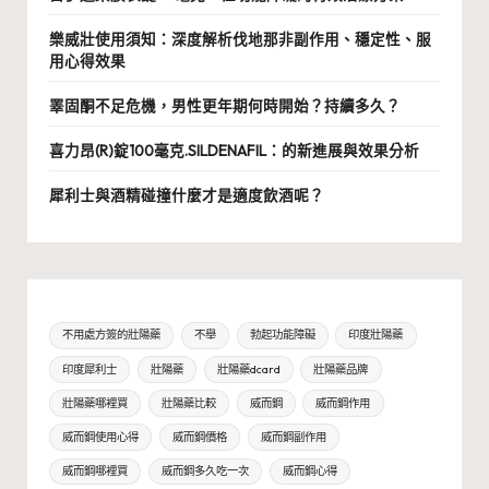
樂威壯使用須知：深度解析伐地那非副作用、穩定性、服
用心得效果
睪固酮不足危機，男性更年期何時開始？持續多久？
喜力昂(R)錠100毫克.SILDENAFIL：的新進展與效果分析
犀利士與酒精碰撞什麼才是適度飲酒呢？
不用處方簽的壯陽藥
不舉
勃起功能障礙
印度壯陽藥
印度犀利士
壯陽藥
壯陽藥dcard
壯陽藥品牌
壯陽藥哪裡買
壯陽藥比較
威而鋼
威而鋼作用
威而鋼使用心得
威而鋼價格
威而鋼副作用
威而鋼哪裡買
威而鋼多久吃一次
威而鋼心得