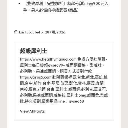
【雙效犀利士完整解析】勃起+延時正品900元入
手，男人必備的神級武器 (商品)
Last updated on 28 7 月, 2026
超級犀利士
https://www.healthymanual.com 免處方箋壯陽藥-
犀利士每日錠賴avseo99- 威而鋼價格、樂威壯、
必利勁、果凍威而鋼、購買方式貨到付款
https://ciros5.com 壯陽藥哪裡買,台北,新北,高雄,桃
園,台中,新竹,台南,基隆,苗栗,彰化,雲林,嘉義,宜蘭,
南投,屏東,花蓮,台東,犀利士,威而鋼,必利吉,萬艾可,
必利勁,果凍威而鋼,威格拉,犀利士5mg,威而柔,樂威
壯,持久噴劑,情趣用品,line：avseo68
View All Posts