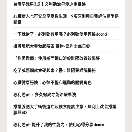
台灣早洩男3成！必利勁治早洩少走彎路
心臟病人也可安全享受性生活！9項原則與自我評估標準是
關鍵
一下就射了，必利勁有用嗎？必利勁使用經驗dcard
攝護腺肥大與勃起障礙 藥物-犀利士每日錠
「性愛微弱」使用威而鋼口溶錠壯陽改善效果好
吃了威而鋼就會硬起來？醫：壯陽藥誤解揭秘
心臟健康秘訣：心律不整和運動的關鍵角色
必利勁ptt，多久徹底才能治療早洩
攝護腺肥大手術後遺症及飲食應該注意，犀利士改善攝護
腺與ED
必利勁ptt 提升了我的性能力，使用心得分享dcard