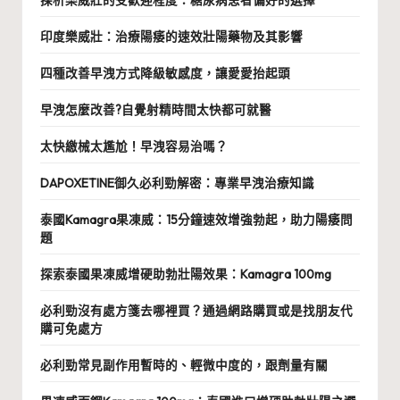
印度樂威壯：治療陽痿的速效壯陽藥物及其影響
四種改善早洩方式降級敏感度，讓愛愛抬起頭
早洩怎麼改善?自覺射精時間太快都可就醫
太快繳械太尷尬！早洩容易治嗎？
DAPOXETINE御久必利勁解密：專業早洩治療知識
泰國Kamagra果凍威：15分鐘速效增強勃起，助力陽痿問
題
探索泰國果凍威增硬助勃壯陽效果：Kamagra 100mg
必利勁沒有處方箋去哪裡買？通過網路購買或是找朋友代
購可免處方
必利勁常見副作用暫時的、輕微中度的，跟劑量有關