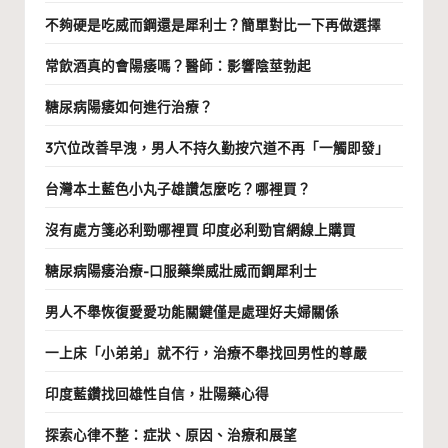
不夠硬是吃威而鋼還是犀利士？簡單對比一下再做選擇
常飲酒真的會陽痿嗎？醫師：影響陰莖勃起
糖尿病陽痿如何進行治療？
3穴位改善早洩，男人不持久勤按穴道不再「一觸即發」
台灣本土藍色小丸子雄讚怎麼吃？哪裡買？
沒有處方箋必利勁哪裡買 印度必利勁官網線上購買
糖尿病陽痿治療-口服藥樂威壯威而鋼犀利士
男人不舉恢復愛愛功能關鍵僅是處理好夫婦關係
一上床「小弟弟」就不行，治療不舉找回男性的尊嚴
印度藍鑽找回雄性自信，壯陽藥心得
探索心律不整：症狀、原因、治療和展望