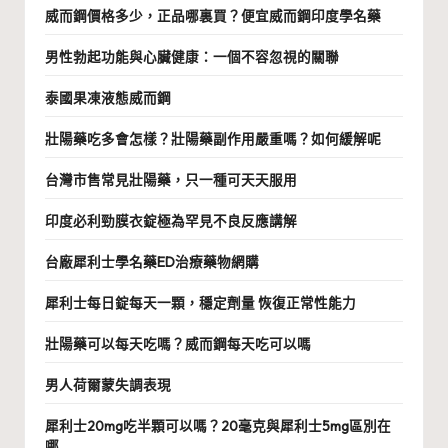
威而鋼價格多少，正品哪裏買？便宜威而鋼印度學名藥
男性勃起功能與心臟健康：一個不容忽視的關聯
泰國果凍液態威而鋼
壯陽藥吃多會怎樣？壯陽藥副作用嚴重嗎？如何緩解呢
台灣市售常見壯陽藥，只一種可天天服用
印度必利勁膜衣錠極為罕見不良反應講解
台廠犀利士學名藥ED治療藥物網購
犀利士每日錠每天一顆，穩定劑量 恢復正常性能力
壯陽藥可以每天吃嗎？威而鋼每天吃可以嗎
男人荷爾蒙失調表現
犀利士20mg吃半顆可以嗎？20毫克與犀利士5mg區別在
哪