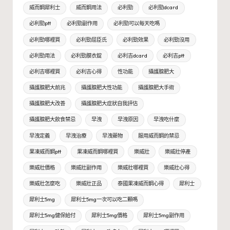
威而鋼犀利士
威而鋼用法
必利勁
必利勁dcard
必利勁ptt
必利勁副作用
必利勁可以每天吃嗎
必利勁哪裡買
必利勁屈臣氏
必利勁效果
必利勁沒用
必利勁用法
必利勁膜衣錠
必利吉dcard
必利吉ptt
必利吉哪裡買
必利吉心得
性功能
攝護腺肥大
攝護腺肥大前兆
攝護腺肥大性功能
攝護腺肥大手術
攝護腺肥大改善
攝護腺肥大症狀自我評估
攝護腺肥大飲食禁忌
早洩
早洩原因
早洩吃什麼
早洩定義
早洩治療
早洩藥物
服用威而鋼的禁忌
果凍威而鋼ptt
果凍威而鋼哪裡買
樂威壯
樂威壯停產
樂威壯價格
樂威壯副作用
樂威壯哪裡買
樂威壯心得
樂威壯怎麼吃
樂威壯正品
泰國果凍威而鋼心得
犀利士
犀利士5mg
犀利士5mg一次可以吃二顆嗎
犀利士5mg健保給付
犀利士5mg價格
犀利士5mg副作用