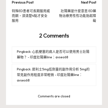
Post
Previous Post
Next Post
navigation
特殊ED患者可長期服用威
壯陽藥是什麼意思 ED藥
而鋼，須清楚4點才安全
物治療男性性功能勃起障
服用
礙
2 Comments
Pingback:
心肌梗塞的病人是否可以使用男士壯陽
藥物？ - 印度壯陽藥line：avseo68
Pingback:
犀利士5mg低劑量的副作用分析 5mg的
常見副作用程度非常輕微 - 印度壯陽藥line：
avseo68
Comments are closed