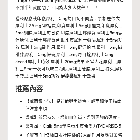
“ https://www.healthymanual.com/ ”若是假藥網站相信撐
不到半年就關閉了。因為太多人檢舉！！！
禮來原廠或印廠犀利士5mg每日錠不同處：價格差很大，
犀利士2.5 mg/哪裡買,印度犀利士5mg哪裡買,印度犀利士
5mg網購,犀利士每日錠,印度犀利士哪裡買,犀利士5mg健
保給付,犀利士哪裡買台北,印度犀利士藥局,犀利士5mg功
效,犀利士5mg副作用,犀利士5mg健保給付,犀利士5mg攝
護腺,犀利士5mg保養,犀利士5mg每日錠,犀利士5mg
dcard,犀利士時效,犀利士 20mg效果,正常人吃犀利士,犀
利士5mg一次可以吃二顆嗎,犀利士硬度,犀利士 持久,犀利
士禁忌,犀利士5mg功效,
伊達樂
犀利士效果
推薦內容
【威而鋼吃法】提前備戰免後悔，威而鋼使用指南
與注意事項
樂威壯效果持久、增加血流量，達到更強的硬度。
樂軒昂、Cialis 5mg學名藥印度希愛力TADARISE-5
了解市面上3種口服壯陽藥的7大副作用及應對策略