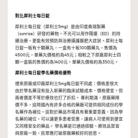
對比犀利士每日錠
犀利士每日錠（犀利士5mg）是由印度桑瑞製藥
（sunrise）研發的藥物，不光可以用作陽痿（ED）的持
續治療，更能有效預防與治療攝護腺肥大症狀。犀利士每
日錠一板有十顆藥丸，一盒有十板100顆藥丸，售價為
4500元，單藥丸價格約為45元；相較之下原廠犀利士四
顆一盒裝的售價約為1400元，單藥丸價格約為350元。
犀利士每日錠學名藥價格優勢
禮來原廠或印廠犀利士5mg每日錠不同處：價格差很大
由於學名藥沒有投入新藥的臨床試驗成本、價格便宜，但
兩者價差不等於療效也打了折扣。 專利期滿，原廠藥降
價不多，這時國內有許多合格的藥廠可提供相同成份的學
名藥作為補位。這對於藥品市場具有著重要意義，因為學
名藥的補位，可以讓更多患者受惠，讓病人可使用到便宜
又同樣安全的藥品。 學名藥是已通過檢驗、療效品質皆
與原廠一致，民眾應打破原廠藥較好的迷思。