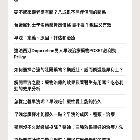
硬不起來跟老婆有關？八成離不開伴侶間的關係
台廠犀利士學名藥樂軒昂價格 貴不貴？親民又有效
早洩：定義、原因、評估和治療
達泊西汀Dapoxetine男人早洩治療藥物POXET必利勁
Priligy
如何選擇合適的壯陽藥物？樂威壯、威而鋼還是犀利士？
解開早洩之謎：藥物治療的效果及看醫生有用嗎？吃必利
勁的效果分析
怎樣定義早洩呢？早洩吃什麼性愛上能夠持久
早洩怎麼樣才能撐久一點？早洩的成因、種類、治療
衝刺沒多久就繳械投降？醫師：三種效果很好的治療方法
探析樂威壯的受歡迎程度：糖尿病患者偏好的選擇