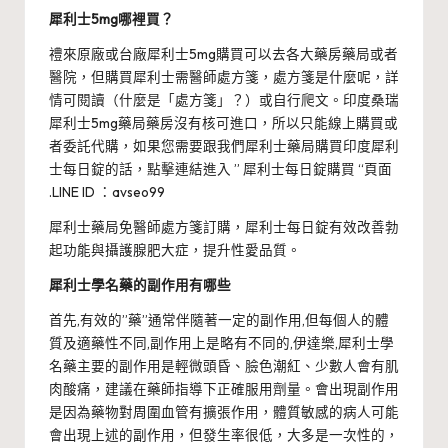
犀利士5mg哪裡買？
禮來原廠或台廠犀利士5mg購買可以去各大藥房藥局或者
醫院，但購買犀利士需醫師處方箋，處方箋是什麼呢，詳
情可閱讀（什麼是「處方箋」？）或自行爬文。印度桑瑞
犀利士5mg藥局藥房沒有核可進口，所以只能線上購買或
者委託代購，如果您需要跟我們犀利士藥局購買印度犀利
士每日錠的話，點擊連結進入 ” 犀利士每日錠購買 “頁面
.LINE ID ：avseo99
犀利士藥局免醫師處方箋訂購，犀利士每日錠有效改善勃
起功能與攝護腺肥大症，提升性愛品質。
犀利士學名藥的副作用有哪些
首先,有效的”藥”通常伴隨著一定的副作用,但每個人的體
質及適藥性不同,副作用上是略有不同的,伊達樂,犀利士學
名藥主要的副作用是輕微頭昏、臉色潮紅、少數人會有肌
肉酸痛，建議在藥師指導下正確服用劑量。會出現副作用
是因為藥物對周圍血管有擴張作用，體質敏感的病人可能
會出現上述的副作用，但發生率很低，大多是一次性的，