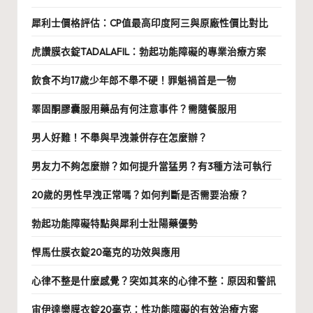
犀利士價格評估：CP值最高印度阿三與原廠性價比對比
虎讚膜衣錠TADALAFIL：勃起功能障礙的專業治療方案
飲食不均17歲少年郎不舉不硬！罪魁禍首是一物
睪固酮膠囊服用藥品有何注意事件？需隨餐服用
男人好難！不舉與早洩兼併存在怎麼辦？
男友力不夠怎麼辦？如何提升當猛男？有3種方法可執行
20歲的男性早洩正常嗎？如何判斷是否需要治療？
勃起功能障礙特點與犀利士壯陽藥優勢
悍馬仕膜衣錠20毫克的功效與應用
心律不整是什麼感覺？突如其來的心律不整：原因和警訊
宙伊達樂膜衣錠20毫克：性功能障礙的有效治療方案