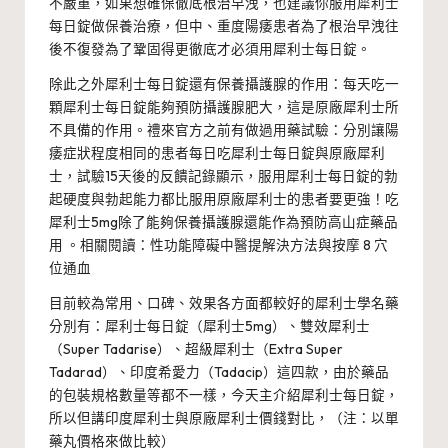
不嚴重，如果想確保徹底根治早洩，也建議你服用犀利士
每日錠做保養治療，但中、重度陽痿患者為了根治早洩往
後不復發為了鞏固得更徹底才必須用犀利士每日錠。
除此之外犀利士每日錠還有保養攝護腺的作用：每天吃一
顆犀利士每日錠能夠預防攝護腺肥大，這是原廠犀利士所
不具備的作用。禮來官方之前有做過用藥試驗：分別讓陽
痿症狀程度相同的患者每日吃犀利士每日錠與原廠犀利
士，試驗15天後的反饋記錄顯示，服用犀利士每日錠的勃
起硬度與勃起能力都比服用原廠犀利士的患者要更強！吃
犀利士5mg除了能夠保養攝護腺還能作為預防高山症藥品
用 。相關閱讀：
性功能障礙中醫提解決方法與按摩 8 穴
位通血
目前較為常用、口碑、效果各方面都較好的犀利士學名藥
分別有：犀利士每日錠（犀利士5mg）、
雙效犀利士
（Super Tadarise）、
超級犀利士
（Extra Super
Tadarad）、
印度希愛力
（Tadacip）這四款，由於藥品
的包裝規格數量等都不一樣，今天主介紹犀利士每日錠，
所以但講印度犀利士與原廠犀利士價錢對比，（注：以單
藥丸價格來做比較）