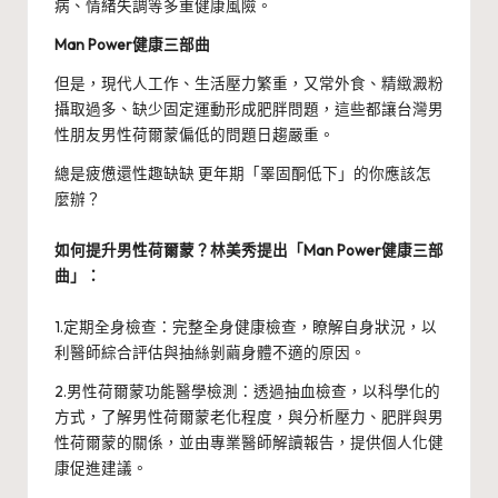
病、情緒失調等多重健康風險。
Man Power健康三部曲
但是，現代人工作、生活壓力繁重，又常外食、精緻澱粉
攝取過多、缺少固定運動形成肥胖問題，這些都讓台灣男
性朋友男性荷爾蒙偏低的問題日趨嚴重。
總是疲憊還性趣缺缺 更年期「睪固酮低下」的你應該怎
麼辦？
如何提升男性荷爾蒙？林美秀提出「Man Power健康三部
曲」：
1.定期全身檢查：完整全身健康檢查，瞭解自身狀況，以
利醫師綜合評估與抽絲剝繭身體不適的原因。
2.男性荷爾蒙功能醫學檢測：透過抽血檢查，以科學化的
方式，了解男性荷爾蒙老化程度，與分析壓力、肥胖與男
性荷爾蒙的關係，並由專業醫師解讀報告，提供個人化健
康促進建議。