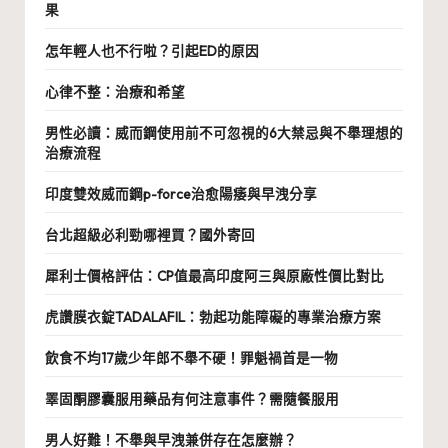
果
怎年輕人也不行啦？引起ED的原因
心律不整：治療和希望
男性必讀：威而鋼使用前不可忽視的6大禁忌與不舉理想的
治療流程
印度雙效威而鋼p-force治愈陽痿與早洩分享
台北超級必利勁哪裡買？國外寄回
犀利士價格評估：CP值最高印度阿三與原廠性價比對比
虎讚膜衣錠TADALAFIL：勃起功能障礙的專業治療方案
飲食不均17歲少年郎不舉不硬！罪魁禍首是一物
睪固酮膠囊服用藥品有何注意事件？需隨餐服用
男人好難！不舉與早洩兼併存在怎麼辦？