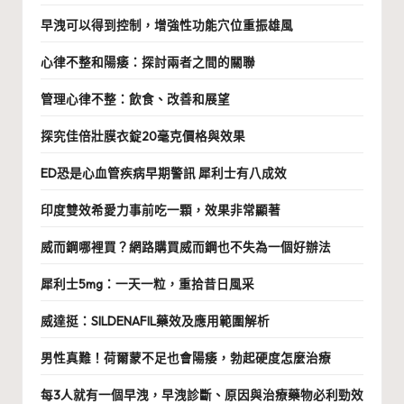
早洩可以得到控制，增強性功能穴位重振雄風
心律不整和陽痿：探討兩者之間的關聯
管理心律不整：飲食、改善和展望
探究佳倍壯膜衣錠20毫克價格與效果
ED恐是心血管疾病早期警訊 犀利士有八成效
印度雙效希愛力事前吃一顆，效果非常顯著
威而鋼哪裡買？網路購買威而鋼也不失為一個好辦法
犀利士5mg：一天一粒，重拾昔日風采
威達挺：SILDENAFIL藥效及應用範圍解析
男性真難！荷爾蒙不足也會陽痿，勃起硬度怎麼治療
每3人就有一個早洩，早洩診斷、原因與治療藥物必利勁效