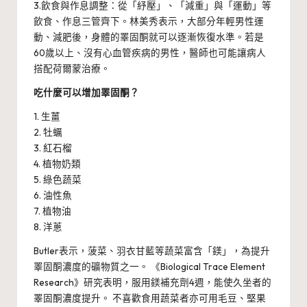
3.飲食與作息調整：從「紓壓」、「減重」與「運動」等
飲食、作息三管齊下。林美秀表示，大部分年輕男性運
動、減肥後，身體的睪固酮就可以逐漸恢復水準。若是
60歲以上、沒有心血管疾病的男性，醫師也可能讓病人
搭配荷爾蒙治療。
吃什麼可以增加睪固酮？
1. 生薑
2. 牡蠣
3. 紅石榴
4. 植物奶類
5. 綠色蔬菜
6. 油性魚
7. 植物油
8. 洋蔥
Butler表示，菠菜、羽衣甘藍等蔬菜富含「鎂」，為提升
睪固酮濃度的礦物質之一。 《Biological Trace Element
Research》研究表明，服用鎂補充劑4週，能使久坐者的
睪固酮濃度提升。 不喜歡食用蔬菜者亦可用毛豆、堅果