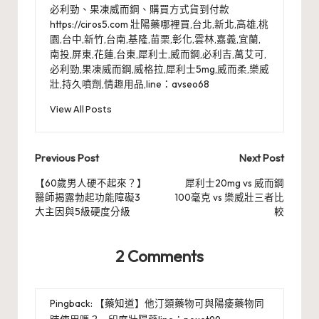
必利勁、果凍威而鋼、購買方式貨到付款
https://ciros5.com 壯陽藥哪裡買,台北,新北,高雄,桃
園,台中,新竹,台南,基隆,苗栗,彰化,雲林,嘉義,宜蘭,
南投,屏東,花蓮,台東,犀利士,威而鋼,必利吉,萬艾可,
必利勁,果凍威而鋼,威格拉,犀利士5mg,威而柔,樂威
壯,持久噴劑,情趣用品,line：avseo68
View All Posts
Post
Previous Post
Next Post
navigation
【60歲男人硬不起來？】
犀利士20mg vs 威而鋼
醫師揭露勃起功能障礙3
100毫克 vs 樂威壯三者比
大主因與5級硬度分級
較
2 Comments
Pingback:
【藥知道】他汀類藥物可與陽痿藥物同