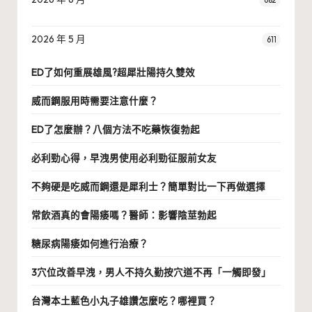
2026 年 5 月
611
ED了如何重展雄風?超犀壯陽持久雙效
威而鋼服用時需要注意什麼？
ED了怎麼辦？八個方法不吃藥恢復勃起
必利勁心得，早洩男使用必利勁征服前女友
不夠硬是吃威而鋼還是犀利士？簡單對比一下再做選擇
常飲酒真的會陽痿嗎？醫師：影響陰莖勃起
糖尿病陽痿如何進行治療？
3穴位改善早洩，男人不持久勤按穴道不再「一觸即發」
台灣本土藍色小丸子雄讚怎麼吃？哪裡買？