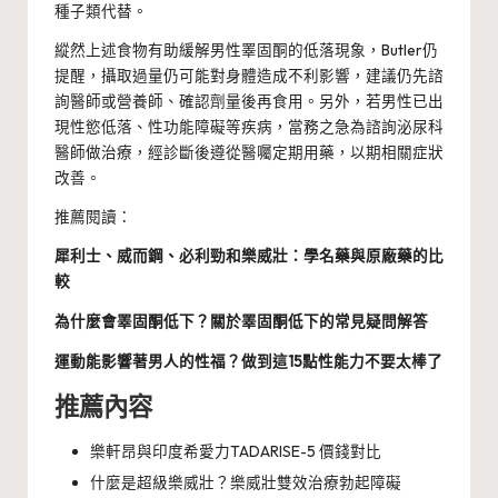
種子類代替。
縱然上述食物有助緩解男性睪固酮的低落現象，Butler仍
提醒，攝取過量仍可能對身體造成不利影響，建議仍先諮
詢醫師或營養師、確認劑量後再食用。另外，若男性已出
現性慾低落、性功能障礙等疾病，當務之急為諮詢泌尿科
醫師做治療，經診斷後遵從醫囑定期用藥，以期相關症狀
改善。
推薦閱讀：
犀利士、威而鋼、必利勁和樂威壯：學名藥與原廠藥的比
較
為什麼會睪固酮低下？關於睪固酮低下的常見疑問解答
運動能影響著男人的性福？做到這15點性能力不要太棒了
推薦內容
樂軒昂與印度希愛力TADARISE-5 價錢對比
什麼是超級樂威壯？樂威壯雙效治療勃起障礙