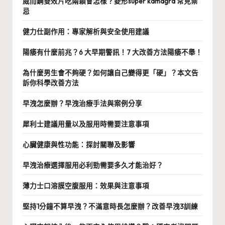
威而鋼雙效片吃兩顆會怎樣？菱形super kamagra 常見禁
忌
健力仕副作用：專家解析與安全使用建議
陽痿有什麼前兆？6 大早期警訊！7 大改善方法陽痿不舉！
為什麼男生會不夠硬？如何讓自己變得更「硬」？本文告
訴你科學改善方法
早洩怎麼辦？早洩治療手法與案例分享
犀利士建議用量以及服用時需要注意事項
心臟健康與性功能：探討關聯及影響
早洩治療選擇服用必利勁需要多久才能治好？
薄力士口溶膜空腹服用：效果與注意事項
堅持1分鐘不算早洩？不滿意時長怎麼辦？改善早洩3訓練