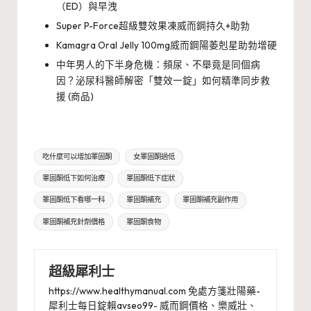
（ED）與早洩
Super P-Force超級雙效果凍威而鋼持久+助勃
Kamagra Oral Jelly 100mg威而鋼陽萎剋星助勃增硬
中年男人的下半身危機：頻尿、不舉竟是同個病
因？泌尿科醫師解密「雙效一錠」如何精準同步救
援 (商品)
Tags:
吃什麼可以增加睪固酮
女睪固酮過低
睪固酮低下如何治療
睪固酮低下症狀
睪固酮低下看哪一科
睪固酮補充
睪固酮補充副作用
睪固酮補充針劑價格
睪固酮食物
超級犀利士
https://www.healthymanual.com 免處方箋壯陽藥-
犀利士每日錠賴avseo99- 威而鋼價格、樂威壯、