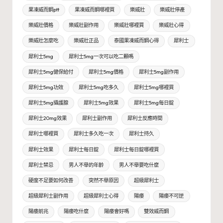
果凍威而鋼ptt
果凍威而鋼哪裡買
樂威壯
樂威壯停產
樂威壯價格
樂威壯副作用
樂威壯哪裡買
樂威壯心得
樂威壯怎麼吃
樂威壯正品
泰國果凍威而鋼心得
犀利士
犀利士5mg
犀利士5mg一次可以吃二顆嗎
犀利士5mg健保給付
犀利士5mg價格
犀利士5mg副作用
犀利士5mg功效
犀利士5mg吃多久
犀利士5mg哪裡買
犀利士5mg攝護腺
犀利士5mg效果
犀利士5mg每日錠
犀利士20mg效果
犀利士副作用
犀利士反應時間
犀利士哪裡買
犀利士多久吃一次
犀利士持久
犀利士效果
犀利士每日錠
犀利士每日錠哪裡買
犀利士禁忌
男人不舉的年齡
男人不舉要吃什麼
硬度不足要如何改善
突然不舉原因
超級犀利士
超級犀利士副作用
超級犀利士心得
陽痿
陽痿不可逆
陽痿前兆
陽痿吃什麼
陽痿會好嗎
雙效威而鋼