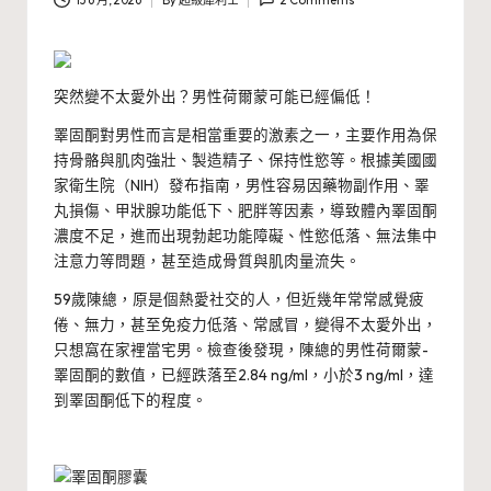
13 6 月, 2026
By
超級犀利士
2 Comments
Posted
by
突然變不太愛外出？男性荷爾蒙可能已經偏低！
睪固酮對男性而言是相當重要的激素之一，主要作用為保
持骨骼與肌肉強壯、製造精子、保持性慾等。根據美國國
家衛生院（NIH）發布指南，男性容易因藥物副作用、睪
丸損傷、甲狀腺功能低下、肥胖等因素，導致體內睪固酮
濃度不足，進而出現勃起功能障礙、性慾低落、無法集中
注意力等問題，甚至造成骨質與肌肉量流失。
59歲陳總，原是個熱愛社交的人，但近幾年常常感覺疲
倦、無力，甚至免疫力低落、常感冒，變得不太愛外出，
只想窩在家裡當宅男。檢查後發現，陳總的男性荷爾蒙-
睪固酮的數值，已經跌落至2.84 ng/ml，小於3 ng/ml，達
到睪固酮低下的程度。