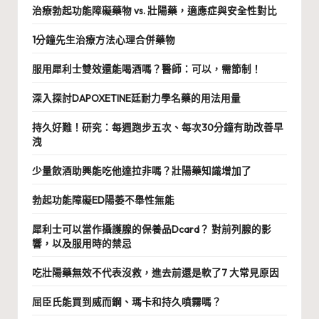
治療勃起功能障礙藥物 vs. 壯陽藥，適應症與安全性對比
1分鐘先生治療方法心理合併藥物
服用犀利士雙效還能喝酒嗎？醫師：可以，需節制！
深入探討DAPOXETINE廷耐力學名藥的用法用量
持久好難！研究：每週跑步五次、每次30分鐘有助改善早
洩
少量飲酒助興能吃他達拉非嗎？壯陽藥知識增加了
勃起功能障礙ED陽萎不舉性無能
犀利士可以當作攝護腺的保養品Dcard？ 對前列腺的影
響，以及服用時的禁忌
吃壯陽藥無效不代表沒救，進去前還是軟了7 大常見原因
屈臣氏能買到威而鋼、瑪卡和持久噴霧嗎？