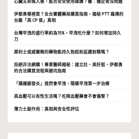
心臟支架植入後，能否安全使用雄讚？醫：穩定者沒問題
伊都勇哪裡買？全台實體藥局購買指南，揭秘 PTT 瘋傳的
台廠「高 CP 值」真相
台灣早洩的盛行率約為15%，早洩吃什麼？如何增加持久
力
犀利士或威爾剛的藥物能持久勃起和延遲射精嗎？
拒絕非法網購！專業醫師揭秘：速立壯、美好挺、伊都勇
的合法購買流程與避坑指南
「攝護腺發炎」竟然會早洩，陽痿早洩第一步治療
高血壓可以有性生活嗎？吃降血壓藥會不會傷腎？
薄力士副作用：真相與安全性評估