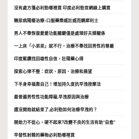
沒有處方箋必利勁哪裡買 印度必利勁官網線上購買
糖尿病陽痿治療-口服藥樂威壯威而鋼犀利士
男人不舉恢復愛愛功能關鍵僅是處理好夫婦關係
一上床「小弟弟」就不行，治療不舉找回男性的尊嚴
印度藍鑽找回雄性自信，壯陽藥心得
探索心律不整：症狀、原因、治療和展望
下半身幸福靠自己！增加持久度抗早洩按摩法
最普遍男性性功能障礙,早洩原因與治療
還沒開始就結束了,必利勁如何治療早洩的？
開始力不從心，硬不起來?改變不良的生活有助“自愈”
早發性射精的藥物必利勁哪裡買