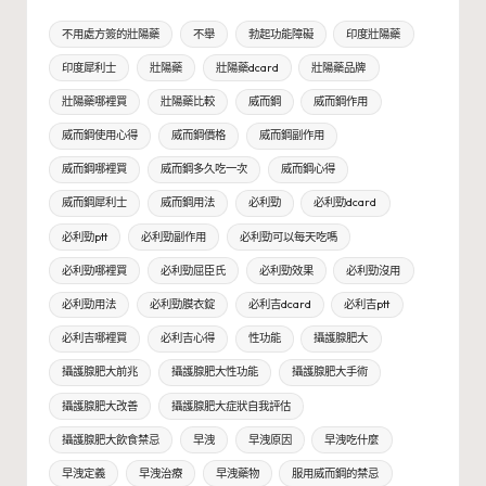
不用處方簽的壯陽藥
不舉
勃起功能障礙
印度壯陽藥
印度犀利士
壯陽藥
壯陽藥dcard
壯陽藥品牌
壯陽藥哪裡買
壯陽藥比較
威而鋼
威而鋼作用
威而鋼使用心得
威而鋼價格
威而鋼副作用
威而鋼哪裡買
威而鋼多久吃一次
威而鋼心得
威而鋼犀利士
威而鋼用法
必利勁
必利勁dcard
必利勁ptt
必利勁副作用
必利勁可以每天吃嗎
必利勁哪裡買
必利勁屈臣氏
必利勁效果
必利勁沒用
必利勁用法
必利勁膜衣錠
必利吉dcard
必利吉ptt
必利吉哪裡買
必利吉心得
性功能
攝護腺肥大
攝護腺肥大前兆
攝護腺肥大性功能
攝護腺肥大手術
攝護腺肥大改善
攝護腺肥大症狀自我評估
攝護腺肥大飲食禁忌
早洩
早洩原因
早洩吃什麼
早洩定義
早洩治療
早洩藥物
服用威而鋼的禁忌