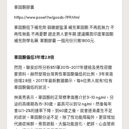
睪固酮膠囊
https://www.poxet.tw/goods-199.html
睪固酮低下補充劑 弱雞變猛漢 補充睪固酮 不再肌無力 不
再性無能 不再憂鬱 趕走男人更年期 建議購買印度睪固酮
補充劑學名藥 睪酮膠囊 一個月份只需1800元.
睪固酮偏低3年增2.8倍
然而，聯安診所分析851筆2015~2017年健檢及男性荷爾
蒙資料，赫然發現台灣男性睪固酮偏低的比例，3年來竟
倍增2.8倍。2017年最新數據顯示，每4位男人就有1位有
睪固酮偏低的狀況。
林美秀表示，睪固酮的正常標準值應介於3~10 ng/ml，分
泌的高峰期為15~30歲，最高可以到12 ng/ml，然後每年
會以1~2%的速率下降，到40歲之後，就會逐漸產生不足
的症狀。睪固酮分泌不足，除了性功能障礙外，更容增加
代謝症候群、骨質疏鬆、大腦功能退化、肥胖、心血管疾