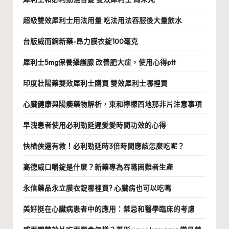
超級雙效犀利士用法用量 吃法用法吞服後大量飲水
台版威而鋼新藥-昂力膜衣錠100毫克
犀利士5mg保養攝護腺 改善肥大症，使用心得ptt
印度壯陽藥雙效犀利士購買 雙效犀利士哪裡買
心臟健康與陽痿藥物解析，東和檸檬西地那非片注意事項
早洩患者使用必利勁延遲愛愛時間功效的心得
快槍俠還有救！必利勁延時3倍時間應該怎麼吃呢？
高德威口嚼錠是什麼？新藥專為吞嚥困難者生產
永信藥品永立膜衣錠哪裡買? 心臟病也可以吃嗎
美好挺在心臟病患者中的應用：禁忌和醫學臨床的考慮