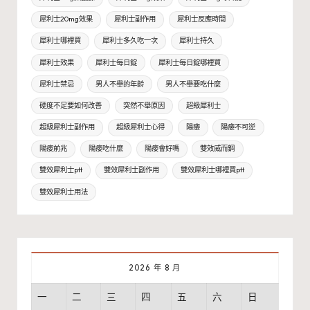
犀利士20mg效果
犀利士副作用
犀利士反應時間
犀利士哪裡買
犀利士多久吃一次
犀利士持久
犀利士效果
犀利士每日錠
犀利士每日錠哪裡買
犀利士禁忌
男人不舉的年齡
男人不舉要吃什麼
硬度不足要如何改善
突然不舉原因
超級犀利士
超級犀利士副作用
超級犀利士心得
陽痿
陽痿不可逆
陽痿前兆
陽痿吃什麼
陽痿會好嗎
雙效威而鋼
雙效犀利士ptt
雙效犀利士副作用
雙效犀利士哪裡買ptt
雙效犀利士用法
2026 年 8 月
一
二
三
四
五
六
日