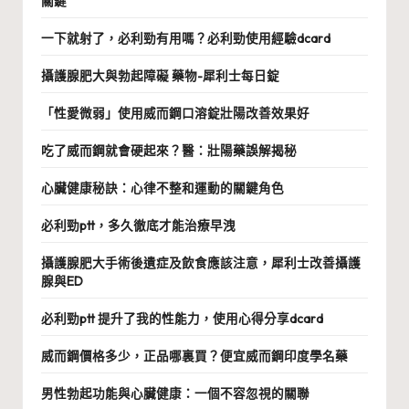
關鍵
一下就射了，必利勁有用嗎？必利勁使用經驗dcard
攝護腺肥大與勃起障礙 藥物-犀利士每日錠
「性愛微弱」使用威而鋼口溶錠壯陽改善效果好
吃了威而鋼就會硬起來？醫：壯陽藥誤解揭秘
心臟健康秘訣：心律不整和運動的關鍵角色
必利勁ptt，多久徹底才能治療早洩
攝護腺肥大手術後遺症及飲食應該注意，犀利士改善攝護
腺與ED
必利勁ptt 提升了我的性能力，使用心得分享dcard
威而鋼價格多少，正品哪裏買？便宜威而鋼印度學名藥
男性勃起功能與心臟健康：一個不容忽視的關聯