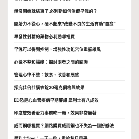
還沒開始就結束了,必利勁如何治療早洩的？
開始力不從心，硬不起來?改變不良的生活有助“自愈”
早發性射精的藥物必利勁哪裡買
早洩可以得到控制，增強性功能穴位重振雄風
心律不整和陽痿：探討兩者之間的關聯
管理心律不整：飲食、改善和展望
探究佳倍壯膜衣錠20毫克價格與效果
ED恐是心血管疾病早期警訊 犀利士有八成效
印度雙效希愛力事前吃一顆，效果非常顯著
威而鋼哪裡買？網路購買威而鋼也不失為一個好辦法
犀利士5mg：一天一粒，重拾昔日風采