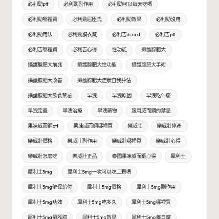
必利勁ptt
必利勁副作用
必利勁可以每天吃嗎
必利勁哪裡買
必利勁屈臣氏
必利勁效果
必利勁沒用
必利勁用法
必利勁膜衣錠
必利吉dcard
必利吉ptt
必利吉哪裡買
必利吉心得
性功能
攝護腺肥大
攝護腺肥大前兆
攝護腺肥大性功能
攝護腺肥大手術
攝護腺肥大改善
攝護腺肥大症狀自我評估
攝護腺肥大飲食禁忌
早洩
早洩原因
早洩吃什麼
早洩定義
早洩治療
早洩藥物
服用威而鋼的禁忌
果凍威而鋼ptt
果凍威而鋼哪裡買
樂威壯
樂威壯停產
樂威壯價格
樂威壯副作用
樂威壯哪裡買
樂威壯心得
樂威壯怎麼吃
樂威壯正品
泰國果凍威而鋼心得
犀利士
犀利士5mg
犀利士5mg一次可以吃二顆嗎
犀利士5mg健保給付
犀利士5mg價格
犀利士5mg副作用
犀利士5mg功效
犀利士5mg吃多久
犀利士5mg哪裡買
犀利士5mg攝護腺
犀利士5mg效果
犀利士5mg每日錠