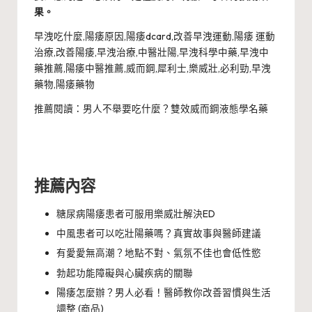
果。
早洩吃什麼,陽痿原因,陽痿dcard,改善早洩運動,陽痿 運動
治療,改善陽痿,早洩治療,中醫壯陽,早洩科學中藥,早洩中
藥推薦,陽痿中醫推薦,威而鋼,犀利士,樂威壯,必利勁,早洩
藥物,陽痿藥物
推薦閱讀：
男人不舉要吃什麼？雙效威而鋼液態學名藥
推薦內容
糖尿病陽痿患者可服用樂威壯解決ED
中風患者可以吃壯陽藥嗎？真實故事與醫師建議
有愛愛無高潮？地點不對、氣氛不佳也會低性慾
勃起功能障礙與心臟疾病的關聯
陽痿怎麼辦？男人必看！醫師教你改善習慣與生活
調整 (商品)