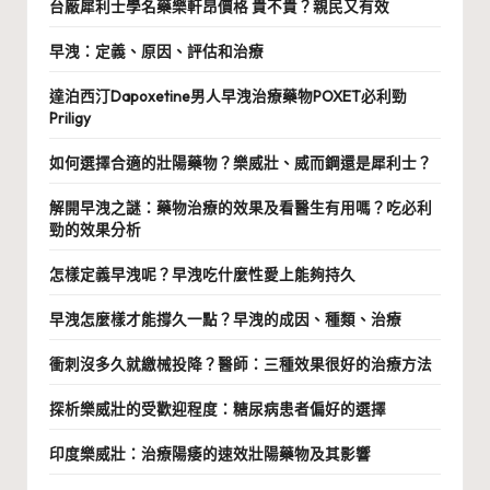
台廠犀利士學名藥樂軒昂價格 貴不貴？親民又有效
早洩：定義、原因、評估和治療
達泊西汀Dapoxetine男人早洩治療藥物POXET必利勁
Priligy
如何選擇合適的壯陽藥物？樂威壯、威而鋼還是犀利士？
解開早洩之謎：藥物治療的效果及看醫生有用嗎？吃必利
勁的效果分析
怎樣定義早洩呢？早洩吃什麼性愛上能夠持久
早洩怎麼樣才能撐久一點？早洩的成因、種類、治療
衝刺沒多久就繳械投降？醫師：三種效果很好的治療方法
探析樂威壯的受歡迎程度：糖尿病患者偏好的選擇
印度樂威壯：治療陽痿的速效壯陽藥物及其影響