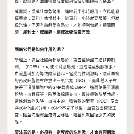
擾，威而鋼才因而轉變成治療男性性功能障礙的藥品。
威而鋼、樂威壯像急驚風，嘿咻前半小時服用，立馬能發
揮藥效；犀利士像慢郎中，辦事前一小時就要服藥，但就
像汽油，仍須有前戲愛撫點火，才能順利勃起。相關閱
讀：
犀利士、威而鋼、樂威壯哪個最有效
到底它們是如何作用的呢？
學理上，這些壯陽藥都是屬於「第五型磷酸二脂酶抑制
劑」（PDE5），可使平滑肌鬆弛，造成陰莖動脈擴張、
血流量增加而導致陰莖勃起。當受到性刺激時，陰莖血管
的內皮細胞便會釋放出一氧化氮（NO），而此種因子會
使得平滑肌細胞中的GMP轉變成 cGMP，進而使得平滑肌
鬆弛、血管擴張、陰莖海綿體充血，最後導致陰莖勃起。
當性刺激消失時，血液中的一種特殊的酵素（PDE）便會
將cGMP加以分解，cGMP不見了以後，血管就會恢復正
常，陰莖海綿體血液流回靜脈，陰莖也就回復原先的狀
態。
要注意的是，必須有一定程度的性刺激，才會有預期效