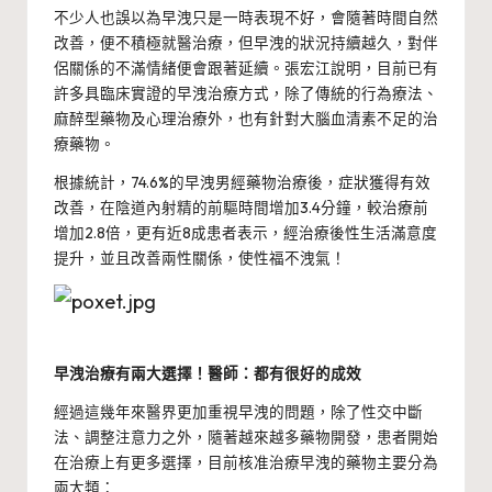
不少人也誤以為早洩只是一時表現不好，會隨著時間自然
改善，便不積極就醫治療，但早洩的狀況持續越久，對伴
侶關係的不滿情緒便會跟著延續。張宏江說明，目前已有
許多具臨床實證的早洩治療方式，除了傳統的行為療法、
麻醉型藥物及心理治療外，也有針對大腦血清素不足的治
療藥物。
根據統計，74.6%的早洩男經藥物治療後，症狀獲得有效
改善，在陰道內射精的前驅時間增加3.4分鐘，較治療前
增加2.8倍，更有近8成患者表示，經治療後性生活滿意度
提升，並且改善兩性關係，使性福不洩氣！
早洩治療有兩大選擇！醫師：都有很好的成效
經過這幾年來醫界更加重視早洩的問題，除了性交中斷
法、調整注意力之外，隨著越來越多藥物開發，患者開始
在治療上有更多選擇，目前核准治療早洩的藥物主要分為
兩大類：