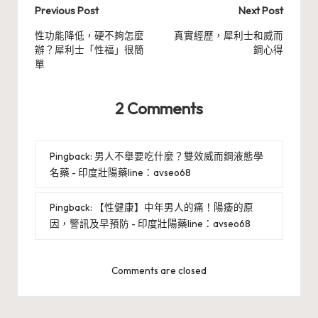
Post
Previous Post
Next Post
navigation
性功能降低，硬不夠怎麼
真實經歷，犀利士和威而
辦？犀利士「性福」很簡
鋼心得
單
2 Comments
Pingback:
男人不舉要吃什麼？雙效威而鋼液態學
名藥 - 印度壯陽藥line：avseo68
Pingback:
【性健康】中年男人的痛！陽痿的原
因，警訊及早預防 - 印度壯陽藥line：avseo68
Comments are closed