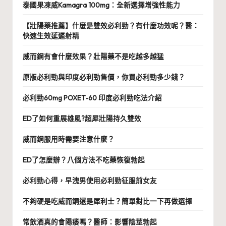
泰國果凍威Kamagra 100mg：全新選擇增強性能力
【壯陽藥推薦】什麼是雙效必利勁？有什麼功效呢？醫：
快速生效延遲射精
威而鋼有會什麼效果？壯陽藥不是吃越多越猛
原版必利勁與印度必利勁售價，你買必利勁多少錢？
必利勁60mg POXET-60 印度必利勁吃法介紹
ED了如何重展雄風?超犀壯陽持久雙效
威而鋼服用時需要注意什麼？
ED了怎麼辦？八個方法不吃藥恢復勃起
必利勁心得，早洩男使用必利勁征服前女友
不夠硬是吃威而鋼還是犀利士？簡單對比一下再做選擇
常飲酒真的會陽痿嗎？醫師：影響陰莖勃起