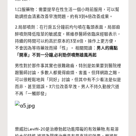
1.口服藥物：需要提早在性生活一個小時前服用，可以幫
助調控血清素改善早洩問題，約有3到4倍改善成果。
2.局部噴劑：在行房五分鐘前均勻噴在龜頭表面，局部麻
醉噴劑降低陰莖的敏感度，蔡維恭醫師依臨床經驗表示，
持續的時間可以約高於原本的3至6倍，操作上更方便，
不會因為等待藥效而掃「性」。 相關閱讀：
男人的痛點
「開車」不到一分鐘,必利勁併噴劑雄風再起
男性對於那件事其實也很難啟齒，特別是如果要到醫院裡
跟醫師討論，多數人都覺得麻煩、害羞。但拜網路之賜，
可以很輕鬆地與「同好」討論，但其中有不少看法是似是
而非、甚至錯誤。
3穴位改善早洩，男人不持久勤按穴道
不再「一觸即發」
樂威壯Levifil-20是治療勃起功能障礙的有效藥物,有易溶