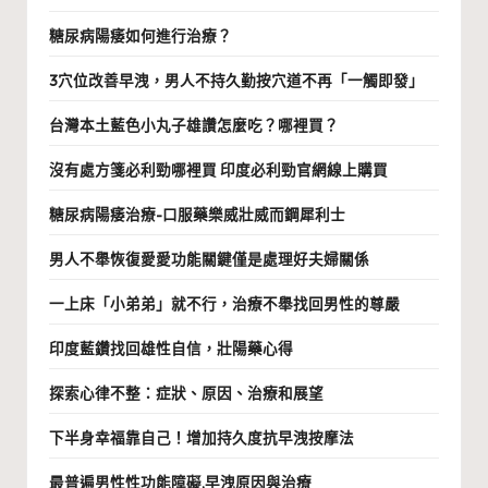
糖尿病陽痿如何進行治療？
3穴位改善早洩，男人不持久勤按穴道不再「一觸即發」
台灣本土藍色小丸子雄讚怎麼吃？哪裡買？
沒有處方箋必利勁哪裡買 印度必利勁官網線上購買
糖尿病陽痿治療-口服藥樂威壯威而鋼犀利士
男人不舉恢復愛愛功能關鍵僅是處理好夫婦關係
一上床「小弟弟」就不行，治療不舉找回男性的尊嚴
印度藍鑽找回雄性自信，壯陽藥心得
探索心律不整：症狀、原因、治療和展望
下半身幸福靠自己！增加持久度抗早洩按摩法
最普遍男性性功能障礙,早洩原因與治療