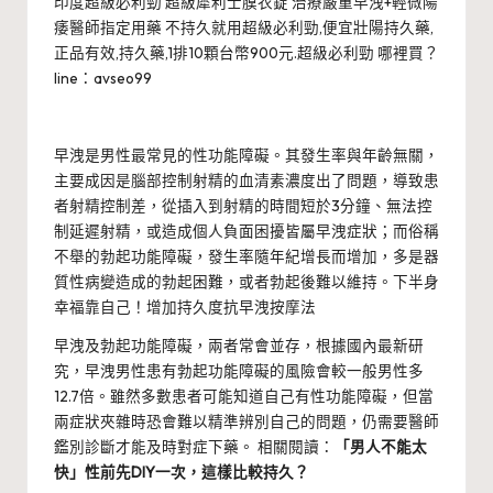
印度超級必利勁 超級犀利士膜衣錠 治療嚴重早洩+輕微陽
痿醫師指定用藥 不持久就用超級必利勁,便宜壯陽持久藥,
正品有效,持久藥,1排10顆台幣900元.超級必利勁 哪裡買？
line：avseo99
早洩
是男性最常見的性功能障礙。其發生率與年齡無關，
主要成因是腦部控制射精的血清素濃度出了問題，導致患
者射精控制差，從插入到射精的時間短於3分鐘、無法控
制延遲射精，或造成個人負面困擾皆屬早洩症狀；而俗稱
不舉的勃起功能障礙，發生率隨年紀增長而增加，多是器
質性病變造成的勃起困難，或者勃起後難以維持。
下半身
幸福靠自己！增加持久度抗早洩按摩法
早洩及勃起功能障礙，兩者常會並存，根據國內最新研
究，早洩男性患有勃起功能障礙的風險會較一般男性多
12.7倍。雖然多數患者可能知道自己有性功能障礙，但當
兩症狀夾雜時恐會難以精準辨別自己的問題，仍需要醫師
鑑別診斷才能及時對症下藥。 相關閱讀：
「男人不能太
快」性前先DIY一次，這樣比較持久？