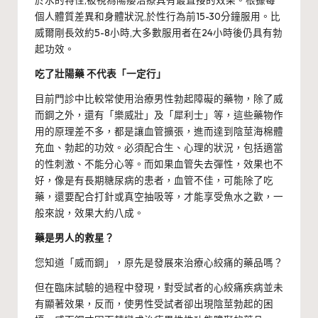
於水的特性,被視為陽痿治療具有最直接的效果。根據每
個人體質差異和身體狀況,於性行為前15-30分鐘服用。比
威爾剛長效約5-8小時,大多數服用者在24小時後仍具有勃
起功效。
吃了壯陽藥 不代表「一定行」
目前門診中比較常使用治療男性勃起障礙的藥物，除了威
而鋼之外，還有「樂威壯」及「犀利士」等，這些藥物作
用的原理差不多，都是讓血管擴張，進而達到陰莖海棉體
充血、勃起的功效。必須配合生、心理的狀況，包括適當
的性刺激、不能分心等。而如果血管失去彈性，效果也不
好，像是有長期糖尿病的患者，血管不佳，可能除了吃
藥，還要配合打針或真空抽吸等，才能享受魚水之歡，一
般來說，效果大約八成。
藥是男人的救星？
您知道「威而鋼」，原先是發展來治療心絞痛的藥品嗎？
但在臨床試驗的過程中發現，對受試者的心絞痛疾病並未
有顯著效果，反而，使男性受試者卻出現陰莖勃起的困