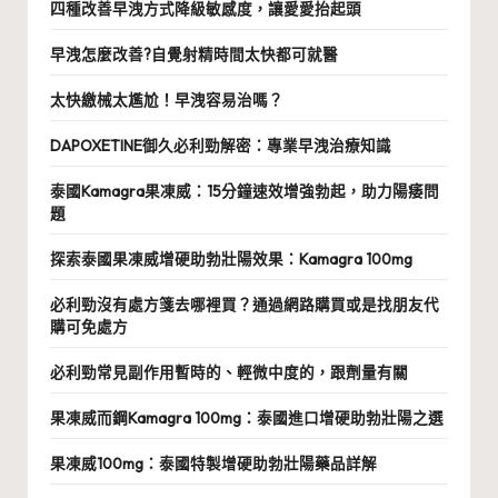
四種改善早洩方式降級敏感度，讓愛愛抬起頭
早洩怎麼改善?自覺射精時間太快都可就醫
太快繳械太尷尬！早洩容易治嗎？
DAPOXETINE御久必利勁解密：專業早洩治療知識
泰國Kamagra果凍威：15分鐘速效增強勃起，助力陽痿問
題
探索泰國果凍威增硬助勃壯陽效果：Kamagra 100mg
必利勁沒有處方箋去哪裡買？通過網路購買或是找朋友代
購可免處方
必利勁常見副作用暫時的、輕微中度的，跟劑量有關
果凍威而鋼Kamagra 100mg：泰國進口增硬助勃壯陽之選
果凍威100mg：泰國特製增硬助勃壯陽藥品詳解