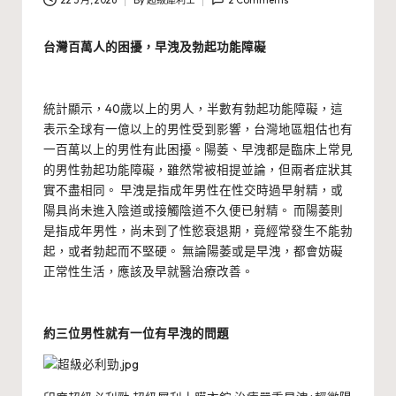
22 5 月, 2026
By
超級犀利士
2 Comments
Posted
by
台灣百萬人的困擾，早洩及勃起功能障礙
統計顯示，40歲以上的男人，半數有勃起功能障礙，這
表示全球有一億以上的男性受到影響，台灣地區粗估也有
一百萬以上的男性有此困擾。陽萎、早洩都是臨床上常見
的男性勃起功能障礙，雖然常被相提並論，但兩者症狀其
實不盡相同。 早洩是指成年男性在性交時過早射精，或
陽具尚未進入陰道或接觸陰道不久便已射精。 而陽萎則
是指成年男性，尚未到了性慾衰退期，竟經常發生不能勃
起，或者勃起而不堅硬。 無論陽萎或是早洩，都會妨礙
正常性生活，應該及早就醫治療改善。
約三位男性就有一位有早洩的問題