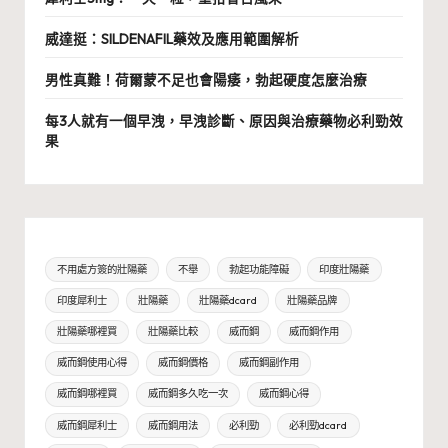
威達挺：SILDENAFIL藥效及應用範圍解析
男性真難！荷爾蒙不足也會陽痿，勃起硬度怎麼治療
每3人就有一個早洩，早洩診斷、原因與治療藥物必利勁效
果
不用處方簽的壯陽藥
不舉
勃起功能障礙
印度壯陽藥
印度犀利士
壯陽藥
壯陽藥dcard
壯陽藥品牌
壯陽藥哪裡買
壯陽藥比較
威而鋼
威而鋼作用
威而鋼使用心得
威而鋼價格
威而鋼副作用
威而鋼哪裡買
威而鋼多久吃一次
威而鋼心得
威而鋼犀利士
威而鋼用法
必利勁
必利勁dcard