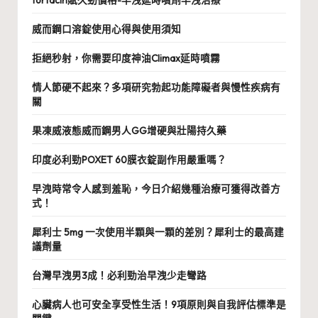
fortacin賦久勁價格-早洩延時噴劑早洩治療
威而鋼口溶錠使用心得與使用須知
拒絕秒射，你需要印度神油Climax延時噴霧
情人節硬不起來？多項研究勃起功能障礙者與慢性疾病有
關
果凍威液態威而鋼男人GG增硬與壯陽持久藥
印度必利勁POXET 60膜衣錠副作用嚴重嗎？
早洩時常令人感到羞恥，今日介紹幾種治療可獲得改善方
式！
犀利士 5mg 一次使用半顆與一顆的差別？犀利士的最高建
議劑量
台灣早洩男3成！必利勁治早洩少走彎路
心臟病人也可安全享受性生活！9項原則與自我評估標準是