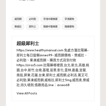
Tags:
威而鋼
必利勁
早洩中藥推薦
早洩藥物
樂威壯
犀利士
陽痿中醫推薦
陽痿藥物
超級犀利士
https://www.healthymanual.com 免處方箋壯陽藥-
犀利士每日錠賴avseo99- 威而鋼價格、樂威壯、
必利勁、果凍威而鋼、購買方式貨到付款
https://ciros5.com 壯陽藥哪裡買,台北,新北,高雄,桃
園,台中,新竹,台南,基隆,苗栗,彰化,雲林,嘉義,宜蘭,
南投,屏東,花蓮,台東,犀利士,威而鋼,必利吉,萬艾可,
必利勁,果凍威而鋼,威格拉,犀利士5mg,威而柔,樂威
壯,持久噴劑,情趣用品,line：avseo68
View All Posts