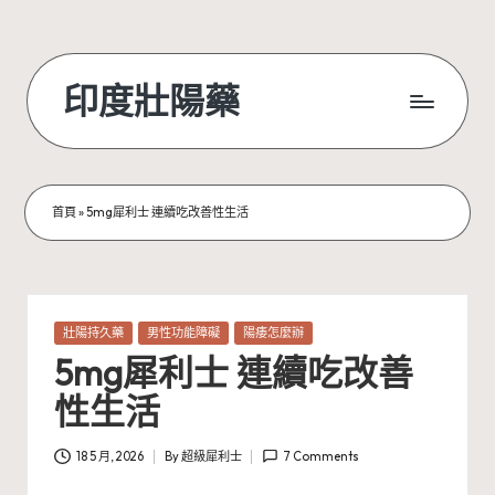
Skip
to
印度壯陽藥
content
首頁
»
5mg犀利士 連續吃改善性生活
Posted
壯陽持久藥
男性功能障礙
陽痿怎麼辦
in
5mg犀利士 連續吃改善
性生活
18 5 月, 2026
By
超級犀利士
7 Comments
Posted
by