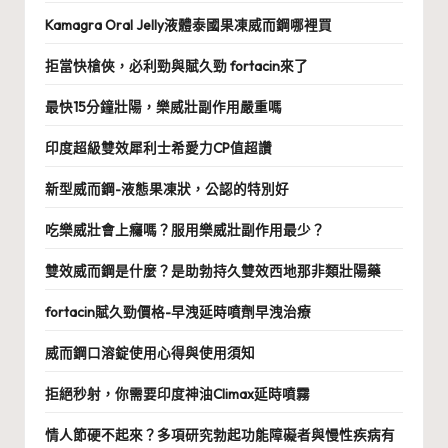
Kamagra Oral Jelly液體泰國果凍威而鋼哪裡買
拒當快槍俠，必利勁與賦久勁 fortacin來了
最快15分鐘壯陽，樂威壯副作用嚴重嗎
印度超級雙效犀利士希愛力CP值超讚
新型威而鋼-液態果凍狀，公認的特別好
吃樂威壯會上癮嗎？服用樂威壯副作用最少？
雙效威而鋼是什麼？是助勃持久雙效西地那非類壯陽藥
fortacin賦久勁價格-早洩延時噴劑早洩治療
威而鋼口溶錠使用心得與使用須知
拒絕秒射，你需要印度神油Climax延時噴霧
情人節硬不起來？多項研究勃起功能障礙者與慢性疾病有