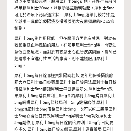
對於重度陽痿患者，服用犀利士5mg初期，在性行為前可
補半顆犀利士20mg，以幫助陰莖順利勃起。犀利士5mg
可用於治療下泌尿道症狀。 犀利士5mg,這藥比較特殊,是
全球唯一具備治療陽痿及攝護腺肥大夜尿頻尿的PDE5抑
制劑。
犀利士5mg副作用極低，但在服用方面也有禁忌，對於有
較嚴重低血壓風險的朋友，在服用犀利士5mg時，也要注
意低血壓風險，而對於有較嚴重心血管疾病問題，醫師已
經建議不宜進行性生活的患者，則不建議服用犀利士
5mg。
犀利士5mg每日錠哪裡買壯陽助勃起,更年期保養攝護腺
肥大症犀利士每日錠藥局犀利士每日錠用法犀利士每日錠
價格犀利士5mg價錢犀利士每日錠要吃久 犀利士5mg效
果犀利士5mg購買犀利士5mg介紹犀利士5mg購買犀利士
5mg網購犀利士5mg價錢犀利士5mg健保給付 犀利士
5mgptt犀利士5mg價格犀利士5mg一次可以吃二顆嗎犀利
士5mg心得便宜有效犀利士5mg犀利士5mg功效犀利士
5mg副作用 犀利士5mg每日錠價格,犀利士5mg每日錠要
吃多久,犀利士5mg每日錠去哪買,犀利士專賣藥局,犀利士