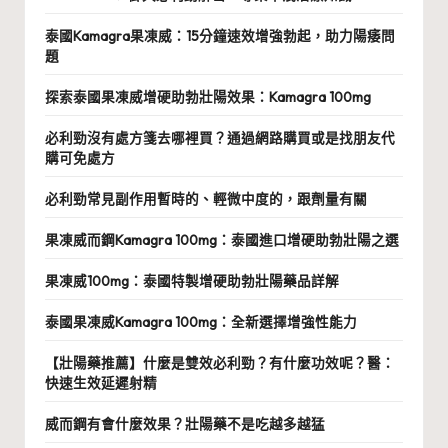
泰國Kamagra果凍威：15分鐘速效增強勃起，助力陽痿問
題
探索泰國果凍威增硬助勃壯陽效果：Kamagra 100mg
必利勁沒有處方箋去哪裡買？通過網路購買或是找朋友代
購可免處方
必利勁常見副作用暫時的、輕微中度的，跟劑量有關
果凍威而鋼Kamagra 100mg：泰國進口增硬助勃壯陽之選
果凍威100mg：泰國特製增硬助勃壯陽藥品詳解
泰國果凍威Kamagra 100mg：全新選擇增強性能力
【壯陽藥推薦】什麼是雙效必利勁？有什麼功效呢？醫：
快速生效延遲射精
威而鋼有會什麼效果？壯陽藥不是吃越多越猛