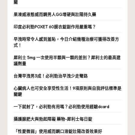
關
果凍威液態威而鋼男人GG增硬與壯陽持久藥
印度必利勁POXET 60膜衣錠副作用嚴重嗎？
早洩時常令人感到羞恥，今日介紹幾種治療可獲得改善方
式！
犀利士 5mg 一次使用半顆與一顆的差別？犀利士的最高建
議劑量
台灣早洩男3成！必利勁治早洩少走彎路
心臟病人也可安全享受性生活！9項原則與自我評估標準是
關鍵
一下就射了，必利勁有用嗎？必利勁使用經驗dcard
攝護腺肥大與勃起障礙 藥物-犀利士每日錠
「性愛微弱」使用威而鋼口溶錠壯陽改善效果好