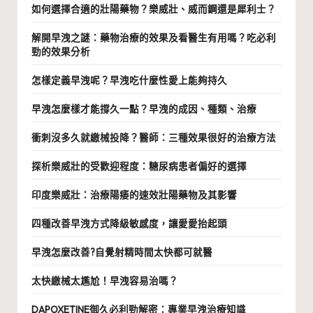
如何選擇合適的壯陽藥物？樂威壯、威而鋼還是犀利士？
解開早洩之謎：藥物治療的效果及看醫生有用嗎？吃必利
勁的效果分析
怎樣定義早洩呢？早洩吃什麼性愛上能夠持久
早洩怎麼樣才能撐久一點？早洩的成因、種類、治療
衝刺沒多久就繳械投降？醫師：三種效果很好的治療方法
探析樂威壯的受歡迎程度：糖尿病患者偏好的選擇
印度樂威壯：治療陽痿的速效壯陽藥物及其影響
四種改善早洩方式降級敏感度，讓愛愛抬起頭
早洩怎麼改善?自覺射精時間太快都可就醫
太快繳械太尷尬！早洩容易治嗎？
DAPOXETINE御久必利勁解密：專業早洩治療知識