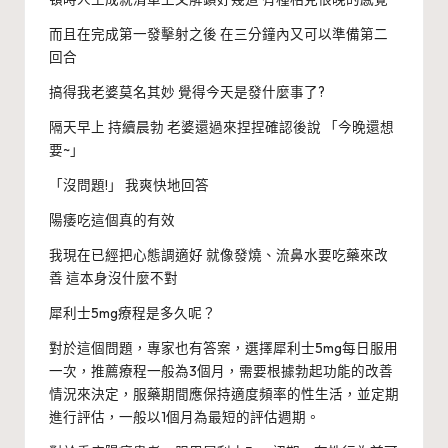
而且在完成第一發擊射之後 在三分鐘內又可以準備第二
回合
搞得我老婆莫名其妙 覺得今天是發什麼事了?
隔天早上 持續晨勃 老婆還過來捏捏確認後說 「今晚還想
要~」
「沒問題!」 我爽快地回答
陽痿吃這個真的有效
我現在已經把心態調適好 就像發燒、流鼻水要吃藥來改
善 這本身沒什麼不對
犀利士5mg療程是多久呢？
對於這個問題，專家也有答案，選擇犀利士5mg每日服用
一次，推薦療程一般為3個月，需要根據勃起功能的改善
情況來決定，服藥期間應保持適度頻率的性生活，並定期
進行評估，一般以1個月為最短的評估週期。