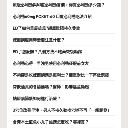
原版必利勁與印度必利勁售價，你買必利勁多少錢？
必利勁60mg POXET-60 印度必利勁吃法介紹
ED了如何重展雄風?超犀壯陽持久雙效
威而鋼服用時需要注意什麼？
ED了怎麼辦？八個方法不吃藥恢復勃起
必利勁心得，早洩男使用必利勁征服前女友
不夠硬是吃威而鋼還是犀利士？簡單對比一下再做選擇
常飲酒真的會陽痿嗎？醫師：影響陰莖勃起
糖尿病陽痿如何進行治療？
3穴位改善早洩，男人不持久勤按穴道不再「一觸即發」
台灣本土藍色小丸子雄讚怎麼吃？哪裡買？