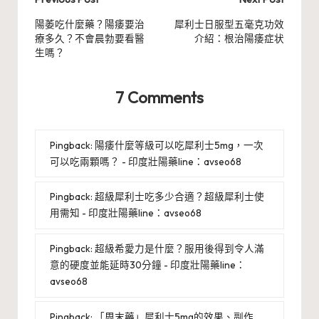
Post
navigation
陽萎吃什麼藥？陽痿要治
犀利士日服型五毫克功效
療多久？不會晨勃要看醫
介紹：根治陽痿症状
生嗎？
7 Comments
Pingback:
陽痿什麼等級可以吃犀利士5mg，一次
可以吃兩顆嗎？ - 印度壯陽藥line：avseo68
Pingback:
超級犀利士吃多少合適？超級犀利士使
用需知 - 印度壯陽藥line：avseo68
Pingback:
超級希愛力是什麼？服用後得到令人滿
意的硬度並能延時30分鐘 - 印度壯陽藥line：
avseo68
Pingback:
「周末藥」犀利士5mg的效果、副作