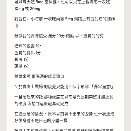
可以每天吃 5mg 當保健，也可以只在上戰場前一次吃
10mg 或 20mg
我就在四小時前 一次吃兩顆 5mg 網路上有提到它的副作
用
根據我的實際感受 滿分 10分 的話 以下感覺到的有
模糊的視野 1分
色覺的變化 1分
耳鳴 1分
頭暈 1分
簡單來說 跟喝酒的感覺類似
至於實際上戰場 的感覺只能用四個字形容 「非常滿意!」
一旦硬起來的話 那種硬度在以前是靠長期禁慾才能達到
的硬度 沒想到這麼輕易就完成
在這麼硬的情況下 原本以前試不出來的姿勢 也一次達成
好像身體不是自己的身體一樣
頓時人生成就清單上又解鎖好幾道 有種相見恨晚的感覺