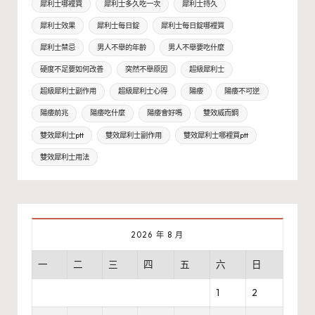
犀利士哪裡買
犀利士多久吃一次
犀利士持久
犀利士效果
犀利士每日錠
犀利士每日錠哪裡買
犀利士禁忌
男人不舉的年齡
男人不舉要吃什麼
硬度不足要如何改善
突然不舉原因
超級犀利士
超級犀利士副作用
超級犀利士心得
陽痿
陽痿不可逆
陽痿前兆
陽痿吃什麼
陽痿會好嗎
雙效威而鋼
雙效犀利士ptt
雙效犀利士副作用
雙效犀利士哪裡買ptt
雙效犀利士用法
2026 年 8 月
一
二
三
四
五
六
日
1
2