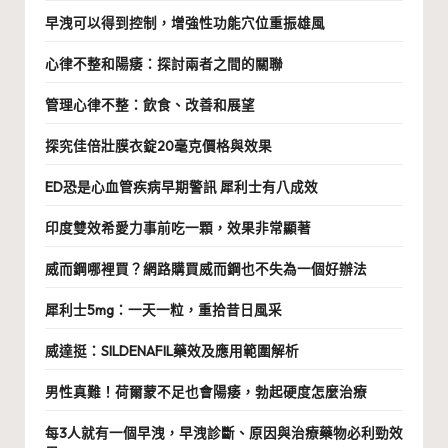
早洩可以得到控制，增強性功能穴位重振雄風
心律不整和陽痿：探討兩者之間的關聯
管理心律不整：飲食、改善和展望
探究佳倍壯膜衣錠20毫克價格與效果
ED恐是心血管疾病早期警訊 犀利士有八成效
印度雙效希愛力事前吃一顆，效果非常顯著
威而鋼哪裡買？網路購買威而鋼也不失為一個好辦法
犀利士5mg：一天一粒，重拾昔日風采
威達挺：SILDENAFIL藥效及應用範圍解析
男性真難！荷爾蒙不足也會陽痿，勃起硬度怎麼治療
每3人就有一個早洩，早洩診斷、原因與治療藥物必利勁效