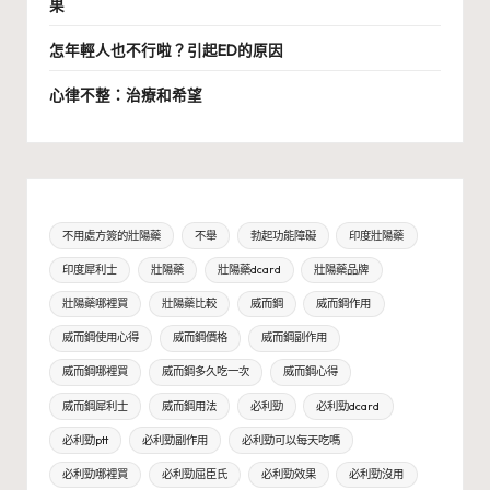
果
怎年輕人也不行啦？引起ED的原因
心律不整：治療和希望
不用處方簽的壯陽藥
不舉
勃起功能障礙
印度壯陽藥
印度犀利士
壯陽藥
壯陽藥dcard
壯陽藥品牌
壯陽藥哪裡買
壯陽藥比較
威而鋼
威而鋼作用
威而鋼使用心得
威而鋼價格
威而鋼副作用
威而鋼哪裡買
威而鋼多久吃一次
威而鋼心得
威而鋼犀利士
威而鋼用法
必利勁
必利勁dcard
必利勁ptt
必利勁副作用
必利勁可以每天吃嗎
必利勁哪裡買
必利勁屈臣氏
必利勁效果
必利勁沒用