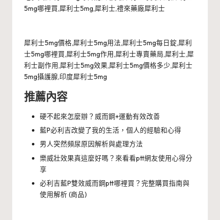
5mg哪裡買,犀利士5mg,犀利士,禮來藥廠犀利士
犀利士5mg價格,犀利士5mg用法,犀利士5mg每日錠,犀利
士5mg哪裡買,犀利士5mg作用,犀利士專賣藥局,犀利士,犀
利士副作用,犀利士5mg效果,犀利士5mg價格多少,犀利士
5mg攝護腺,印度犀利士5mg
推薦內容
硬不起來怎麼辦？威而鋼+運動有效改善
藍P必利吉改變了我的生活，個人的經驗和心得
男人突然頻尿原因解析與處理方法
樂威壯效果真這麼好嗎？來看看ptt網友使用心得分
享
必利吉藍P雙效威而鋼ptt哪裡買？完整購買指南與
使用解析 (商品)