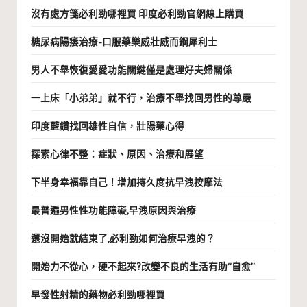
沒有處方箋必利勁哪裡買 印度必利勁官網線上購買
糖尿病陽痿治療-口服藥樂威壯威而鋼犀利士
男人不舉恢復愛愛功能關鍵僅是處理好夫婦關係
一上床「小弟弟」就不行，治療不舉找回男性的尊嚴
印度藍鑽找回雄性自信，壯陽藥心得
探索心律不整：症狀、原因、治療和展望
下半身幸福靠自己！增加持久度抗早洩按摩法
最普遍男性性功能障礙,早洩原因與治療
還沒開始就結束了,必利勁如何治療早洩的？
開始力不從心，硬不起來?改變不良的生活有助“自愈”
早發性射精的藥物必利勁哪裡買