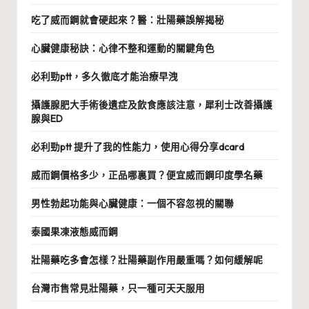
吃了威而鋼就會硬起來？醫：壯陽藥誤解揭秘
心臟健康秘訣：心律不整和運動的關鍵角色
必利勁ptt，多久徹底才能治療早洩
攝護腺肥大手術後遺症及飲食應該注意，犀利士改善攝護
腺與ED
必利勁ptt 提升了我的性能力，使用心得分享dcard
威而鋼價格多少，正品哪裏買？便宜威而鋼印度學名藥
男性勃起功能與心臟健康：一個不容忽視的關聯
泰國果凍液態威而鋼
壯陽藥吃多會怎樣？壯陽藥副作用嚴重嗎？如何緩解呢
台灣市售常見壯陽藥，只一種可天天服用