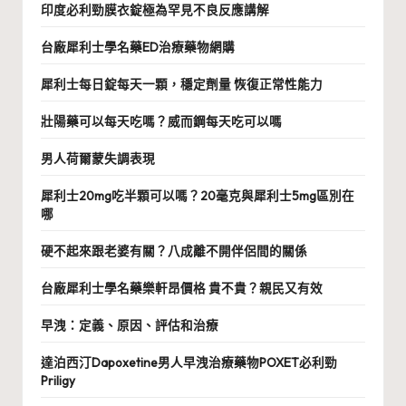
印度必利勁膜衣錠極為罕見不良反應講解
台廠犀利士學名藥ED治療藥物網購
犀利士每日錠每天一顆，穩定劑量 恢復正常性能力
壯陽藥可以每天吃嗎？威而鋼每天吃可以嗎
男人荷爾蒙失調表現
犀利士20mg吃半顆可以嗎？20毫克與犀利士5mg區別在
哪
硬不起來跟老婆有關？八成離不開伴侶間的關係
台廠犀利士學名藥樂軒昂價格 貴不貴？親民又有效
早洩：定義、原因、評估和治療
達泊西汀Dapoxetine男人早洩治療藥物POXET必利勁
Priligy