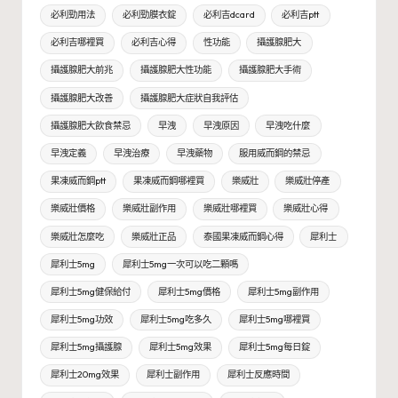
必利勁用法
必利勁膜衣錠
必利吉dcard
必利吉ptt
必利吉哪裡買
必利吉心得
性功能
攝護腺肥大
攝護腺肥大前兆
攝護腺肥大性功能
攝護腺肥大手術
攝護腺肥大改善
攝護腺肥大症狀自我評估
攝護腺肥大飲食禁忌
早洩
早洩原因
早洩吃什麼
早洩定義
早洩治療
早洩藥物
服用威而鋼的禁忌
果凍威而鋼ptt
果凍威而鋼哪裡買
樂威壯
樂威壯停產
樂威壯價格
樂威壯副作用
樂威壯哪裡買
樂威壯心得
樂威壯怎麼吃
樂威壯正品
泰國果凍威而鋼心得
犀利士
犀利士5mg
犀利士5mg一次可以吃二顆嗎
犀利士5mg健保給付
犀利士5mg價格
犀利士5mg副作用
犀利士5mg功效
犀利士5mg吃多久
犀利士5mg哪裡買
犀利士5mg攝護腺
犀利士5mg效果
犀利士5mg每日錠
犀利士20mg效果
犀利士副作用
犀利士反應時間