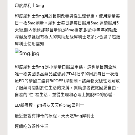
印度犀利士5mg
印度犀利士5mg用於長期改善男性生理健康，使用劑量每
日一枚5mg劑量。犀利士每日錠每日服用5mg,連續服用5
天後,體內他達那非含量約是8mg穩定,對於中老年的勃起
障礙及攝護腺有極大的幫助
超級犀利士吃多少合適？超級
犀利士使用需知
印度犀利士5mg 是小劑量口服型用藥，這也是目前全球
唯一獲美國食品藥品監督局(FDA)批準的用於每日一次治
療ED的磷酸二酯酶5(PDE5)抑制劑。該藥物突破性地解放
了服藥時間對於性生活的束縛，幫助患者徹底回歸自由、
自發的“性”福生活，並從生理和心理上擺脫ED的影響。
ED新療程，ptt板友天天吃5mg犀利士
最近聽說有神奇的療程，天天吃5mg犀利士
連續吃改善性生活