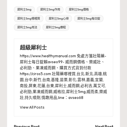
Tags:
犀利士5mg
犀利士5mg作用
犀利士5mg價格
犀利士5mg哪裡買
犀利士5mg心得
犀利士5mg每日錠
犀利士5mg用法
犀利士5mg療程
超級犀利士
https://www.healthymanual.com 免處方箋壯陽藥-
犀利士每日錠賴avseo99- 威而鋼價格、樂威壯、
必利勁、果凍威而鋼、購買方式貨到付款
https://ciros5.com 壯陽藥哪裡買,台北,新北,高雄,桃
園,台中,新竹,台南,基隆,苗栗,彰化,雲林,嘉義,宜蘭,
南投,屏東,花蓮,台東,犀利士,威而鋼,必利吉,萬艾可,
必利勁,果凍威而鋼,威格拉,犀利士5mg,威而柔,樂威
壯,持久噴劑,情趣用品,line：avseo68
View All Posts
Previous Post
Next Post