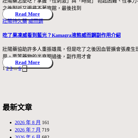
壯陽藥怎麼吃？掌握「性刺激」與「時間」 勃起困難、性事
之後附近又遍尋不著旅館，最後找到
Read More
Posted
壯陽持久藥
威而鋼
in
吃了果凍威看到藍光？Kamagra液態威而鋼副作用介紹
壯陽藥協助許多人重振雄風，但是吃了之後因血管擴會張產生
用，要等藥物的半衰期過後，副作用才會
Read More
Next
1
2
3
...
6
文
page
章
分
頁
最新文章
2026 年 8 月
161
2026 年 7 月
719
2026 年 6 月
682