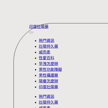
Skip
印度壯陽藥
to
content
熱門資訊
壯陽持久藥
威而柔
性愛百科
早洩怎麼辦
男性功能障礙
男性攝護腺
陽痿怎麼辦
印度壯陽藥
熱門資訊
壯陽持久藥