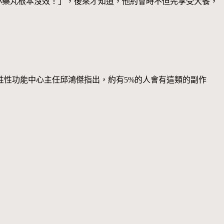
小藥丸根本沒效！」，後來才知道，他約會時不但先享受大餐，
性性功能中心主任邱鴻傑指出，約有5%的人會有這類的副作