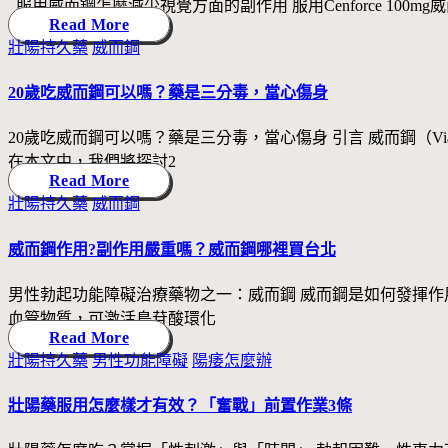
服用威而鋼怎麼減少視覺方面的副作用 服用Cenforce 100m
Read More
Posted
壯陽持久藥
威而鋼
in
20歲吃威而鋼可以嗎？藥是三分毒，當心傷身
20歲吃威而鋼可以嗎？藥是三分毒，當心傷身 引言 威而鋼（
在本文中，我們將探討2
Read More
Posted
壯陽持久藥
威而鋼
in
威而鋼作用?副作用嚴重嗎？威而鋼哪裡買台北
男性勃起功能障礙治療藥物之一：威而鋼 威而鋼是如何發揮作用
血管物質，可激活鳥苷酸環化
Read More
Posted
壯陽持久藥
男性功能障礙
陽痿怎麼辦
in
壯陽藥服用怎麼樣才有效？「奮戰」前置作業3條