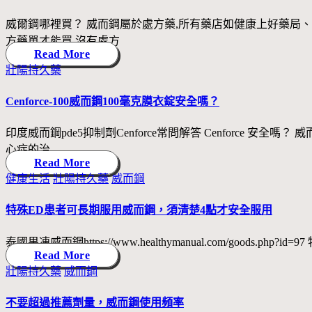
威爾鋼哪裡買？ 威而鋼屬於處方藥,所有藥店如健康上好藥局、
方藥單才能買,沒有處方
Read More
Posted
壯陽持久藥
in
Cenforce-100威而鋼100毫克膜衣錠安全嗎？
印度威而鋼pde5抑制劑Cenforce常問解答 Cenfor
心症的治
Read More
Posted
健康生活
壯陽持久藥
威而鋼
in
特殊ED患者可長期服用威而鋼，須清楚4點才安全服用
泰國果凍威而鋼https://www.healthymanual.com/
Read More
Posted
壯陽持久藥
威而鋼
in
不要超過推薦劑量，威而鋼使用頻率