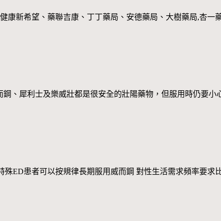
健康新希望、藥聯吉康、丁丁藥局、安德藥局、大樹藥局,杏一藥局
ce 安全嗎？ 威而鋼、犀利士及樂威壯都是很安全的壯陽藥物，但服用
goods.php?id=97 特殊ED患者可以按規律長期服用威而鋼 對性生活