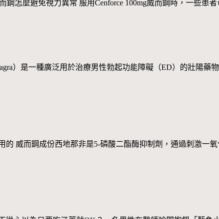
g威而鋼怎麼避免視力異常 服用Cenforce 100mg威而鋼時
Viagra）是一種廣泛用於治療男性勃起功能障礙（ED）的壯
的 威而鋼成份西地那非是5-磷酸二酯酶抑制劑，通過刺激一氧