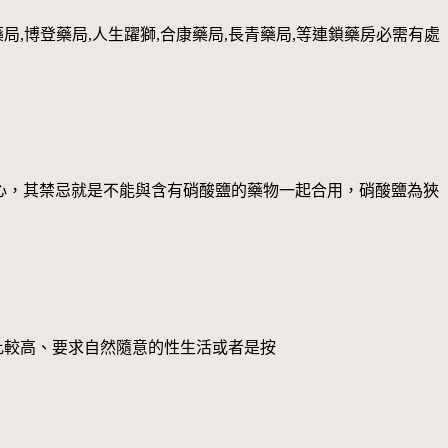
,博登藥局,人生躍獅,合康藥局,長青藥局,等連鎖藥房必需有處
時仍要小心，其禁忌就是不能與含有硝酸鹽的藥物一起合用，硝酸鹽為狹
需求頻率要求比較高、要求自然隨意的性生活或者是按