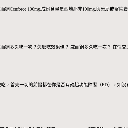
php?id=85 威而鋼Cenforce 100mg,成份含量是西地那非100mg,與藥局或
/goods.php?id=85 威而鋼多久吃一次？怎麼吃效果佳？ 威而鋼多久吃一次
麼吃，首先一切的前提都在你是否有勃起功能障礙（ED），如沒