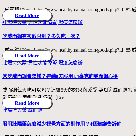
, 威而鋼100mg https://www.healthymanual.com/goods.
Read More
Posted
壯陽持久藥
男性功能障礙
陽痿怎麼辦
in
吃威而鋼有次數限制？多久吃一次？
, 威而鋼100mg https://www.healthymanual.com
Read More
Posted
壯陽持久藥
男性功能障礙
陽痿怎麼辦
in
常吃威而鋼會怎樣？連續8天服用1/4毫克的威而鋼心得
威而鋼每天吃可以吗？連續8天的效果與感受 要知道威而鋼怎
能障礙： 勃起功能障礙（Ere
Read More
Posted
壯陽持久藥
威而鋼
in
服用壯陽藥怎麼減少視覺方面的副作用？4個建議告訴你