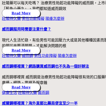
壯陽藥可以每天吃嗎？ 治療男性勃起功能障礙的威而鋼，上
「藍色小藥丸」，我們都知道威而鋼效
Read More
Posted
壯陽持久藥
男性功能障礙
陽痿怎麼辦
in
威而鋼服用時需要注意什麼？
現代人生活忙碌，有些男性可能因壓力大或是其他種種因素而
的問診來釐清問題，才能解決問題的根
Read More
Posted
壯陽持久藥
威而鋼
男性功能障礙
陽痿怎麼辦
in
威而鋼哪裡買？網路購買威而鋼也不失為一個好辦法
威而鋼哪裡買 威而鋼是治療男性勃起功能障礙很有效的口服藥物
廣播、網路、電視及報章雜
Read More
Posted
健康生活
壯陽持久藥
威而鋼
in
威爾鋼哪裡買？海外直郵比藥局便宜至少一半