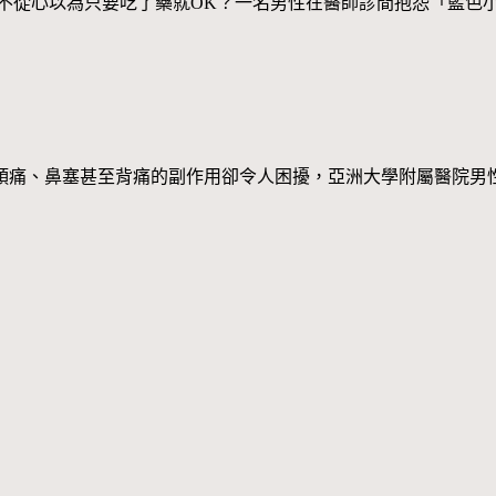
力不從心以為只要吃了藥就OK？一名男性在醫師診間抱怨「藍色
頭痛、鼻塞甚至背痛的副作用卻令人困擾，亞洲大學附屬醫院男