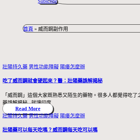
Subscribe
首頁
»
威而鋼副作用
Posted
壯陽持久藥
男性功能障礙
陽痿怎麼辦
in
吃了威而鋼就會硬起來？醫：壯陽藥誤解揭秘
「威而鋼」這個大家既熟悉又陌生的藥物。很多人都覺得吃了
藥誤解揭秘 就讓印度
Read More
Posted
壯陽持久藥
男性功能障礙
陽痿怎麼辦
in
壯陽藥可以每天吃嗎？威而鋼每天吃可以嗎