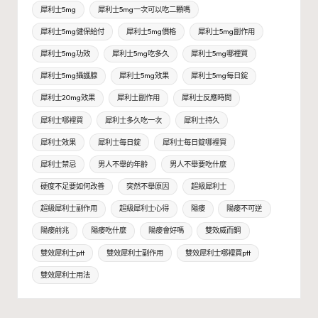
犀利士5mg
犀利士5mg一次可以吃二顆嗎
犀利士5mg健保給付
犀利士5mg價格
犀利士5mg副作用
犀利士5mg功效
犀利士5mg吃多久
犀利士5mg哪裡買
犀利士5mg攝護腺
犀利士5mg效果
犀利士5mg每日錠
犀利士20mg效果
犀利士副作用
犀利士反應時間
犀利士哪裡買
犀利士多久吃一次
犀利士持久
犀利士效果
犀利士每日錠
犀利士每日錠哪裡買
犀利士禁忌
男人不舉的年齡
男人不舉要吃什麼
硬度不足要如何改善
突然不舉原因
超級犀利士
超級犀利士副作用
超級犀利士心得
陽痿
陽痿不可逆
陽痿前兆
陽痿吃什麼
陽痿會好嗎
雙效威而鋼
雙效犀利士ptt
雙效犀利士副作用
雙效犀利士哪裡買ptt
雙效犀利士用法