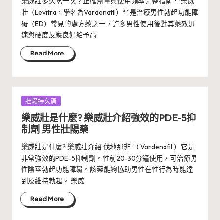
樂威壯多久吃一次？正確劑量與使用頻率完整指南 **樂威
壯（Levitra，學名為Vardenafil）**是治療男性勃起功能障
礙（ED）常見的處方藥之一，許多男性使用後對其藥效迅
速與硬度反應良好給予高
Read More
Posted
壯陽持久藥
in
樂威壯是什麼? 樂威壯介紹強效的PDE-5抑
制劑 男性壯陽藥
樂威壯是什麼? 樂威壯介紹 伐地那非 （ Vardenafil ）它是
非常強效的PDE-5抑制劑。性前20-30分鐘使用，可治療男
性陰莖勃起功能障礙。該藥能夠協助男性在性行為時能達
到及維持勃起。 樂威
Read More