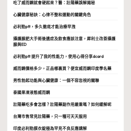
吃了威而鋼就會硬起來？醫：壯陽藥誤解揭秘
心臟健康秘訣：心律不整和運動的關鍵角色
必利勁ptt，多久徹底才能治療早洩
攝護腺肥大手術後遺症及飲食應該注意，犀利士改善攝護
腺與ED
必利勁ptt 提升了我的性能力，使用心得分享dcard
威而鋼價格多少，正品哪裏買？便宜威而鋼印度學名藥
男性勃起功能與心臟健康：一個不容忽視的關聯
泰國果凍液態威而鋼
壯陽藥吃多會怎樣？壯陽藥副作用嚴重嗎？如何緩解呢
台灣市售常見壯陽藥，只一種可天天服用
印度必利勁膜衣錠極為罕見不良反應講解