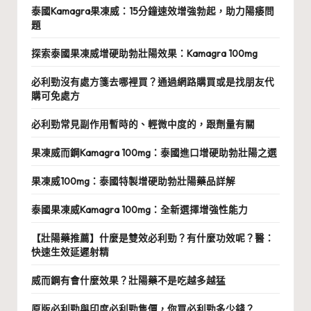
泰國Kamagra果凍威：15分鐘速效增強勃起，助力陽痿問
題
探索泰國果凍威增硬助勃壯陽效果：Kamagra 100mg
必利勁沒有處方箋去哪裡買？通過網路購買或是找朋友代
購可免處方
必利勁常見副作用暫時的、輕微中度的，跟劑量有關
果凍威而鋼Kamagra 100mg：泰國進口增硬助勃壯陽之選
果凍威100mg：泰國特製增硬助勃壯陽藥品詳解
泰國果凍威Kamagra 100mg：全新選擇增強性能力
【壯陽藥推薦】什麼是雙效必利勁？有什麼功效呢？醫：
快速生效延遲射精
威而鋼有會什麼效果？壯陽藥不是吃越多越猛
原版必利勁與印度必利勁售價，你買必利勁多少錢？