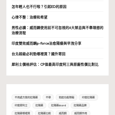
怎年輕人也不行啦？引起ED的原因
心律不整：治療和希望
男性必讀：威而鋼使用前不可忽視的6大禁忌與不舉理想的
治療流程
印度雙效威而鋼p-force治愈陽痿與早洩分享
台北超級必利勁哪裡買？國外寄回
犀利士價格評估：CP值最高印度阿三與原廠性價比對比
不用處方簽的壯陽藥
不舉
勃起功能障礙
印度壯陽藥
印度犀利士
壯陽藥
壯陽藥dcard
壯陽藥品牌
壯陽藥哪裡買
壯陽藥比較
威而鋼
威而鋼作用