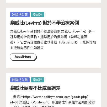
Posted
壯陽持久藥
樂威壯
in
樂威壯(Levitra) 對於不舉治療案例
樂威壯(Levitra) 對於不舉治療案例 樂威壯（Levitra）是一
種常用的壯陽藥物，通常用於治療陽痿（勃起功能障
礙）。它含有活性成分維登非勒（Vardenafil），能夠增加
血液流向男性生殖器官
Read More
Posted
壯陽持久藥
樂威壯
in
樂威壯硬度不比威而鋼差
, 樂威壯https://www.healthymanual.com/goods.php?
id=38 樂威壯（Vardenafil）是治療成年男性勃起功能障礙