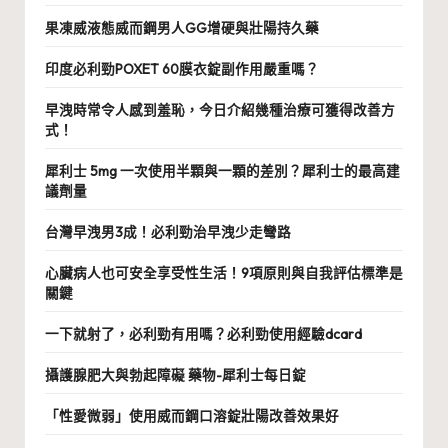
果凍威液態威而鋼男人GG增硬與壯陽持久藥
印度必利勁POXET 60膜衣錠副作用嚴重嗎？
早洩時常令人感到羞恥，今日介紹幾種治療可獲得改善方
式！
犀利士 5mg 一次使用半顆與一顆的差別？犀利士的最高建
議劑量
台灣早洩男3成！必利勁治早洩少走彎路
心臟病人也可安全享受性生活！9項原則與自我評估標準是
關鍵
一下就射了，必利勁有用嗎？必利勁使用經驗dcard
攝護腺肥大與勃起障礙 藥物-犀利士每日錠
「性愛微弱」使用威而鋼口溶錠壯陽改善效果好