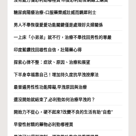
沒有處方箋必利勁哪裡買 印度必利勁官網線上購買
糖尿病陽痿治療-口服藥樂威壯威而鋼犀利士
男人不舉恢復愛愛功能關鍵僅是處理好夫婦關係
一上床「小弟弟」就不行，治療不舉找回男性的尊嚴
印度藍鑽找回雄性自信，壯陽藥心得
探索心律不整：症狀、原因、治療和展望
下半身幸福靠自己！增加持久度抗早洩按摩法
最普遍男性性功能障礙,早洩原因與治療
還沒開始就結束了,必利勁如何治療早洩的？
開始力不從心，硬不起來?改變不良的生活有助“自愈”
早發性射精的藥物必利勁哪裡買