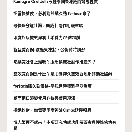
Kamagra Oral Jelly液體泰國果凍威而鋼哪裡買
拒當快槍俠，必利勁與賦久勁 fortacin來了
最快15分鐘壯陽，樂威壯副作用嚴重嗎
印度超級雙效犀利士希愛力CP值超讚
新型威而鋼-液態果凍狀，公認的特別好
吃樂威壯會上癮嗎？服用樂威壯副作用最少？
雙效威而鋼是什麼？是助勃持久雙效西地那非類壯陽藥
fortacin賦久勁價格-早洩延時噴劑早洩治療
威而鋼口溶錠使用心得與使用須知
拒絕秒射，你需要印度神油Climax延時噴霧
情人節硬不起來？多項研究勃起功能障礙者與慢性疾病有
關