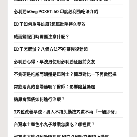
必利勁60mg POXET-60 印度必利勁吃法介紹
ED了如何重展雄風?超犀壯陽持久雙效
威而鋼服用時需要注意什麼？
ED了怎麼辦？八個方法不吃藥恢復勃起
必利勁心得，早洩男使用必利勁征服前女友
不夠硬是吃威而鋼還是犀利士？簡單對比一下再做選擇
常飲酒真的會陽痿嗎？醫師：影響陰莖勃起
糖尿病陽痿如何進行治療？
3穴位改善早洩，男人不持久勤按穴道不再「一觸即發」
台灣本土藍色小丸子雄讚怎麼吃？哪裡買？