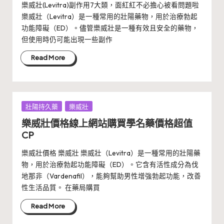
樂威壯(Levitra)副作用7大類，面紅紅不必擔心被看問題啦
樂威壯（Levitra）是一種常用的壯陽藥物，用於治療勃起
功能障礙（ED）。儘管樂威壯是一種有效且安全的藥物，
但使用時仍可能出現一些副作
Read More
Posted
壯陽持久藥
樂威壯
in
樂威壯價格線上網站購買學名藥價格超值
CP
樂威壯價格 樂威壯 樂威壯（Levitra）是一種常用的壯陽藥
物，用於治療勃起功能障礙（ED）。它含有活性成分為伐
地那非（Vardenafil），能夠幫助男性增強勃起功能，改善
性生活品質。 在藥局購買
Read More