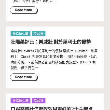
（ED）的活性成分，屬於第二
Read More
Posted
壯陽持久藥
樂威壯
in
壯陽藥評比：樂威壯 對於犀利士的優勢
樂威壯(Levitra) 對於犀利士的優勢 樂威壯（Levitra）和犀
利士（Cialis）都是常見的壯陽藥物，用於治療陽痿（勃起
功能障礙）。雖然兩者都屬於磷酸酯酶類型5（PDE5）抑
製劑，但它們在一
Read More
Posted
壯陽持久藥
樂威壯
in
口服樂威壯怎麼吃效果更好的7个关键点