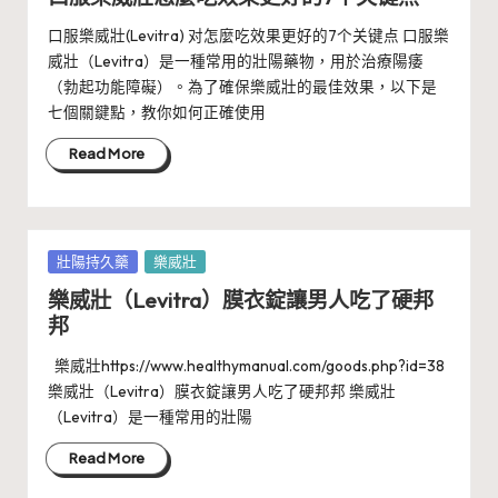
口服樂威壯(Levitra) 对怎麼吃效果更好的7个关键点 口服樂
威壯（Levitra）是一種常用的壯陽藥物，用於治療陽痿
（勃起功能障礙）。為了確保樂威壯的最佳效果，以下是
七個關鍵點，教你如何正確使用
Read More
Posted
壯陽持久藥
樂威壯
in
樂威壯（Levitra）膜衣錠讓男人吃了硬邦
邦
樂威壯https://www.healthymanual.com/goods.php?id=38
樂威壯（Levitra）膜衣錠讓男人吃了硬邦邦 樂威壯
（Levitra）是一種常用的壯陽
Read More