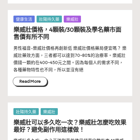
Posted
健康生活
壯陽持久藥
樂威壯
in
樂威壯價格，4顆裝/30顆裝及學名藥市面
售價有所不同
男性福音-樂威壯價格再創新低 樂威壯價格藥局便宜嗎？ 樂
威壯藥效方面，三者都可以達到70~80%的治療率。樂威壯
價錢一顆約在400~450元之間。因為每個人的需求不同，
各種藥物特性也不同，所以並沒有絕
Read More
Posted
壯陽持久藥
樂威壯
in
樂威壯可以多久吃一次？樂威壯怎麼吃效果
最好？避免副作用這樣做！