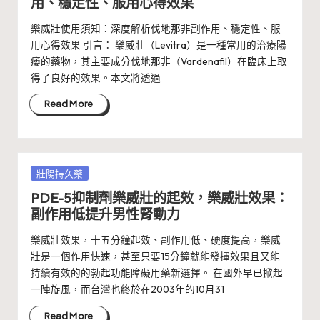
用、穩定性、服用心得效果
樂威壯使用須知：深度解析伐地那非副作用、穩定性、服
用心得效果 引言： 樂威壯（Levitra）是一種常用的治療陽
痿的藥物，其主要成分伐地那非（Vardenafil）在臨床上取
得了良好的效果。本文將透過
Read More
Posted
壯陽持久藥
in
PDE-5抑制劑樂威壯的起效，樂威壯效果：
副作用低提升男性腎動力
樂威壯效果，十五分鐘起效、副作用低、硬度提高，樂威
壯是一個作用快速，甚至只要15分鐘就能發揮效果且又能
持續有效的的勃起功能障礙用藥新選擇。 在國外早已掀起
一陣旋風，而台灣也終於在2003年的10月31
Read More