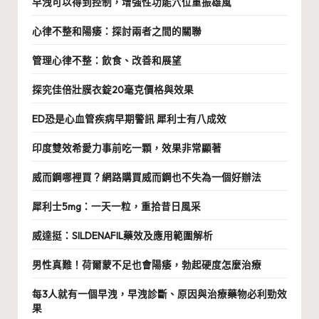
早洩可以得到控制，增強性功能穴位重振雄風
心律不整和陽痿：探討兩者之間的關聯
管理心律不整：飲食、改善和展望
探究佳倍壯膜衣錠20毫克價格與效果
ED恐是心血管疾病早期警訊 犀利士有八成效
印度雙效希愛力事前吃一顆，效果非常顯著
威而鋼哪裡買？網路購買威而鋼也不失為一個好辦法
犀利士5mg：一天一粒，重拾昔日風采
威達挺：SILDENAFIL藥效及應用範圍解析
男性真難！荷爾蒙不足也會陽痿，勃起硬度怎麼治療
每3人就有一個早洩，早洩診斷、原因與治療藥物必利勁效
果