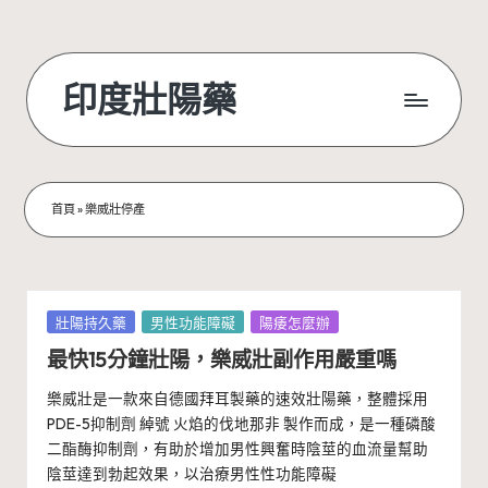
Skip
to
印度壯陽藥
content
首頁
»
樂威壯停產
Posted
壯陽持久藥
男性功能障礙
陽痿怎麼辦
in
最快15分鐘壯陽，樂威壯副作用嚴重嗎
樂威壯是一款來自德國拜耳製藥的速效壯陽藥，整體採用
PDE-5抑制劑 綽號 火焰的伐地那非 製作而成，是一種磷酸
二酯酶抑制劑，有助於增加男性興奮時陰莖的血流量幫助
陰莖達到勃起效果，以治療男性性功能障礙