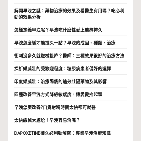
解開早洩之謎：藥物治療的效果及看醫生有用嗎？吃必利
勁的效果分析
怎樣定義早洩呢？早洩吃什麼性愛上能夠持久
早洩怎麼樣才能撐久一點？早洩的成因、種類、治療
衝刺沒多久就繳械投降？醫師：三種效果很好的治療方法
探析樂威壯的受歡迎程度：糖尿病患者偏好的選擇
印度樂威壯：治療陽痿的速效壯陽藥物及其影響
四種改善早洩方式降級敏感度，讓愛愛抬起頭
早洩怎麼改善?自覺射精時間太快都可就醫
太快繳械太尷尬！早洩容易治嗎？
DAPOXETINE御久必利勁解密：專業早洩治療知識