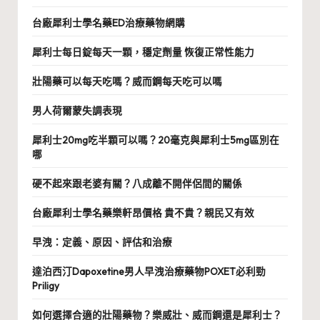
台廠犀利士學名藥ED治療藥物網購
犀利士每日錠每天一顆，穩定劑量 恢復正常性能力
壯陽藥可以每天吃嗎？威而鋼每天吃可以嗎
男人荷爾蒙失調表現
犀利士20mg吃半顆可以嗎？20毫克與犀利士5mg區別在
哪
硬不起來跟老婆有關？八成離不開伴侶間的關係
台廠犀利士學名藥樂軒昂價格 貴不貴？親民又有效
早洩：定義、原因、評估和治療
達泊西汀Dapoxetine男人早洩治療藥物POXET必利勁
Priligy
如何選擇合適的壯陽藥物？樂威壯、威而鋼還是犀利士？