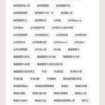
威而鋼使用心得
威而鋼價格
威而鋼副作用
威而鋼哪裡買
威而鋼多久吃一次
威而鋼心得
威而鋼犀利士
威而鋼用法
必利勁
必利勁dcard
必利勁ptt
必利勁副作用
必利勁可以每天吃嗎
必利勁哪裡買
必利勁屈臣氏
必利勁效果
必利勁沒用
必利勁用法
必利勁膜衣錠
必利吉dcard
必利吉ptt
必利吉哪裡買
必利吉心得
性功能
攝護腺肥大
攝護腺肥大前兆
攝護腺肥大性功能
攝護腺肥大手術
攝護腺肥大改善
攝護腺肥大症狀自我評估
攝護腺肥大飲食禁忌
早洩
早洩原因
早洩吃什麼
早洩定義
早洩治療
早洩藥物
服用威而鋼的禁忌
果凍威而鋼ptt
果凍威而鋼哪裡買
樂威壯
樂威壯停產
樂威壯價格
樂威壯副作用
樂威壯哪裡買
樂威壯心得
樂威壯怎麼吃
樂威壯正品
泰國果凍威而鋼心得
犀利士