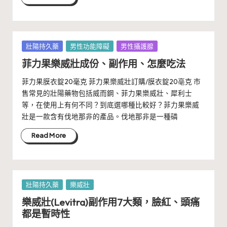
Posted
壯陽持久藥
男性功能障礙
男性攝護腺
in
菲力果樂威壯成份、副作用、怎麼吃法
菲力果膜衣錠20毫克 菲力果樂威壯訂購/膜衣錠20亳克 市
售常見的壯陽藥物包括威而鋼、菲力果樂威壯、犀利士
等，在使用上有何不同？到底選哪種比較好？菲力果樂威
壯是一款含有伐地那非的產品。伐地那非是一種磷
Read More
Posted
壯陽持久藥
樂威壯
in
樂威壯(Levitra)副作用7大類，臉紅、頭痛
都是暫時性