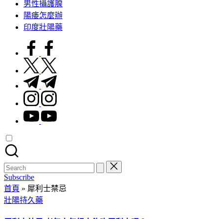
男性攝護腺
陽痿怎麼辦
印度壯陽藥
facebook.com
twitter.com
t.me
instagram.com
youtube.com
Search
for:
Subscribe
首頁
»
犀利士禁忌
Posted
壯陽持久藥
in