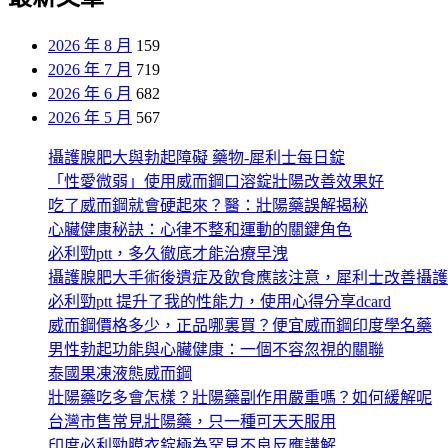
分
2026 年 8 月
159
頁
2026 年 7 月
719
2026 年 6 月
682
2026 年 5 月
567
攝護腺肥大與勃起障礙 藥物-犀利士每日錠
「性愛微弱」使用威而鋼口溶錠壯陽改善效果好
吃了威而鋼就會硬起來？醫：壯陽藥誤解揭秘
心臟健康秘訣：心律不整和運動的關鍵角色
必利勁ptt，多久徹底才能治療早洩
攝護腺肥大手術後遺症及飲食應該注意，犀利士改善攝護
必利勁ptt 提升了我的性能力，使用心得分享dcard
威而鋼價格多少，正品哪裏買？便宜威而鋼印度學名藥
男性勃起功能與心臟健康：一個不容忽視的關聯
泰國果凍液態威而鋼
壯陽藥吃多會怎樣？壯陽藥副作用嚴重嗎？如何緩解呢
台灣市售常見壯陽藥，只一種可天天服用
印度必利勁膜衣錠極為罕見不良反應講解