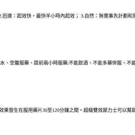
時 2.迅速：起效快，最快半小時內起效； 3.自然：無需事先計
喝水、空腹服藥、提前兩小時服藥;不能飲酒、不能多藥併服、不
果發生在服用藥片30至120分鐘之間。超級雙效犀力士可以幫助你勃