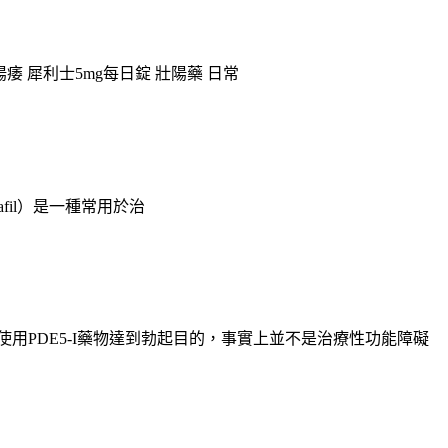
心理性陽痿 犀利士5mg每日錠 壯陽藥 日常
dalafil）是一種常用於治
用PDE5-I藥物達到勃起目的，事實上並不是治療性功能障礙