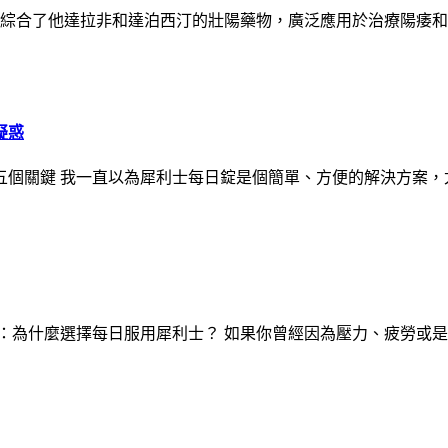
種綜合了他達拉非和達泊西汀的壯陽藥物，廣泛應用於治療陽痿
疑惑
五個關鍵 我一直以為犀利士每日錠是個簡單、方便的解決方案，
：為什麼選擇每日服用犀利士？ 如果你曾經因為壓力、疲勞或