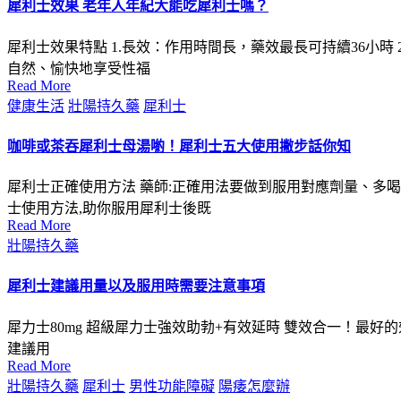
犀利士效果 老年人年紀大能吃犀利士嗎？
犀利士效果特點 1.長效：作用時間長，藥效最長可持續36小
自然、愉快地享受性福
Read More
Posted
健康生活
壯陽持久藥
犀利士
in
咖啡或茶吞犀利士母湯喲！犀利士五大使用撇步話你知
犀利士正確使用方法 藥師:正確用法要做到服用對應劑量、多
士使用方法,助你服用犀利士後既
Read More
Posted
壯陽持久藥
in
犀利士建議用量以及服用時需要注意事項
犀力士80mg 超級犀力士強效助勃+有效延時 雙效合一！最好的效
建議用
Read More
Posted
壯陽持久藥
犀利士
男性功能障礙
陽痿怎麼辦
in