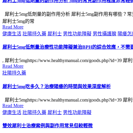
犀利士5mg低劑量的副作用分析 5mg的常見副作用程度非常輕
犀利士5mg低劑量的副作用分析 犀利士5mg副作用有哪些
犀利士5mg的常
Read More
Posted
健康生活
壯陽持久藥
犀利士
男性功能障礙
男性攝護腺
陽痿怎
in
犀利士5mg低劑量治療性功能障礙兼治BPH的綜合效應，不需
, 犀利士5mghttps://www.healthymanual.com/goods
Read More
Posted
壯陽持久藥
in
犀利士5mg吃多久？治療陽痿的時間與效果深度解析
犀利士5mghttps://www.healthymanual.com/goods.
Read More
Posted
健康生活
壯陽持久藥
犀利士
男性功能障礙
in
雙效犀利士治療案例與副作用常見但較輕微