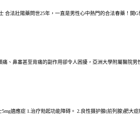
士 合法壯陽藥問世25年，一直是男性心中熱門的合法春藥！開
頭痛、鼻塞甚至背痛的副作用卻令人困擾，亞洲大學附屬醫院男
.php?id=39 犀利士5mg適應症 1.治疗勃起功能障碍。 2.良性摄护腺(前