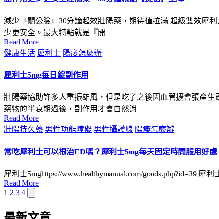
減少『關公臉』30分鐘起效壯陽藥，期待值拉滿 超級雙效犀利
少更安全。最大特點就是『開
Read More
Posted
健康生活
犀利士
陽痿怎麼辦
in
犀利士5mg每日錠副作用
壯陽藥協助許多人重振雄風，但是吃了之後因血管擴會張產生
藥物的半衰期過後，副作用才會自然消
Read More
Posted
壯陽持久藥
男性功能障礙
男性攝護腺
陽痿怎麼辦
in
常吃犀利士可以根治ED嗎？犀利士5mg每天固定時間服用好處
犀利士5mghttps://www.healthymanual.com/goods
Read More
Next
1
2
3
4
文
page
章
最新文章