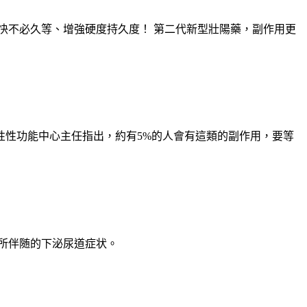
G快不必久等、增強硬度持久度！ 第二代新型壯陽藥，副作用更
性性功能中心主任指出，約有5%的人會有這類的副作用，要等
列腺)肥大症所伴随的下泌尿道症状。