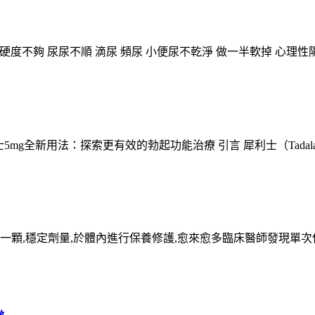
4.html 陽痿 硬度不夠 尿尿不順 滴尿 頻尿 小便尿不乾淨 做一半軟掉 
php?id=39 犀利士5mg全新用法：探索更有效的勃起功能治療 引言 犀利士（Ta
一顆,穩定劑量,於體內進行保養修護,愈來愈多臨床醫師發現單次使