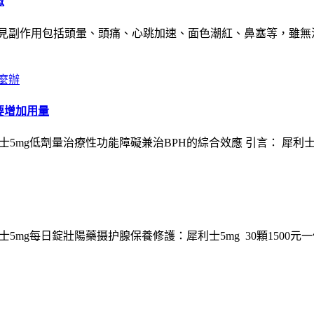
微
？常見副作用包括頭暈、頭痛、心跳加速、面色潮紅、鼻塞等，雖
麼辦
要增加用量
.php?id=39 犀利士5mg低劑量治療性功能障礙兼治BPH的綜合效應 引言： 犀
php?id=39 犀利士5mg每日錠壯陽藥摄护腺保養修護：犀利士5mg 30顆150