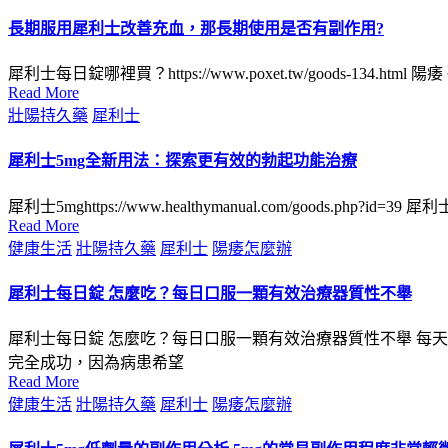
長期服用犀利士改善充血，那長期使用是否有副作用?
犀利士每日錠哪裡買？https://www.poxet.tw/goods-13
Read More
Posted
壯陽持久藥
犀利士
in
犀利士5mg全新用法：探索更有效的勃起功能治療
犀利士5mghttps://www.healthymanual.com/goods.
Read More
Posted
健康生活
壯陽持久藥
犀利士
陽痿怎麼辦
in
犀利士每日錠 怎麼吃？每日口服一顆有效治療器質性不舉
犀利士每日錠 怎麼吃？每日口服一顆有效治療器質性不舉 每天
完全成功，因為病患希望
Read More
Posted
健康生活
壯陽持久藥
犀利士
陽痿怎麼辦
in