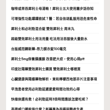
咖啡或茶吞犀利士母湯喲！犀利士五大使用撇步話你知
可增強性功能躍躍欲試？醫：若自信胡亂服用恐危害性命
犀利士和必利勁混合錠 雙效犀利士 周末丸
超級雙效犀利士用法用量 吃法用法吞服後大量飲水
台版威而鋼新藥-昂力膜衣錠100毫克
犀利士5mg保養攝護腺 改善肥大症，使用心得ptt
印度壯陽藥雙效犀利士購買 雙效犀利士哪裡買
心臟健康與陽痿藥物解析，東和檸檬西地那非片注意事項
早洩患者使用必利勁延遲愛愛時間功效的心得
快槍俠還有救！必利勁延時3倍時間應該怎麼吃呢？
高德威口嚼錠是什麼？新藥專為吞嚥困難者生產