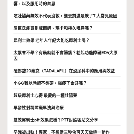
響，以及服用時的禁忌
吃壯陽藥無效不代表沒救，進去前還是軟了7 大常見原因
屈臣氏能買到威而鋼、瑪卡和持久噴霧嗎？
犀利士效果 老年人年紀大能吃犀利士嗎？
太累會不舉？有晨勃就不會陽痿？勃起功能障礙ED4大原
因
硬郎錠20毫克（TADALAFIL）在泌尿科中的應用與效益
小GG難以勃起不夠硬，陽痿了會好嗎？
超級犀利士心得 最愛的一種壯陽藥
早發性射精障礙早洩與治療
雙效犀利士ptt 效果怎樣？PTT討論區貼文分享
早洩被出軌！專家：不想當三秒俠可天天做這一動作