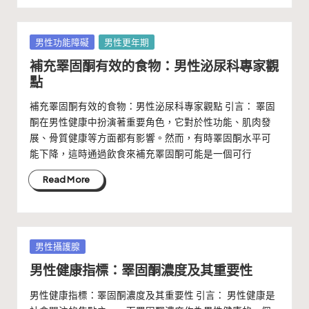
Posted
男性功能障礙
男性更年期
in
補充睪固酮有效的食物：男性泌尿科專家觀
點
補充睪固酮有效的食物：男性泌尿科專家觀點 引言： 睪固
酮在男性健康中扮演著重要角色，它對於性功能、肌肉發
展、骨質健康等方面都有影響。然而，有時睪固酮水平可
能下降，這時通過飲食來補充睪固酮可能是一個可行
Read More
Posted
男性攝護腺
in
男性健康指標：睪固酮濃度及其重要性
男性健康指標：睪固酮濃度及其重要性 引言： 男性健康是