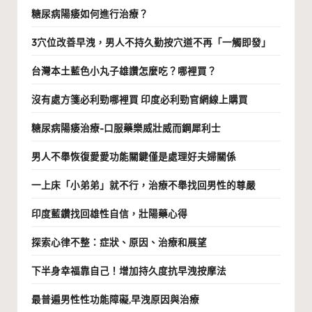
糖尿病陽痿如何進行治療？
3穴位改善早洩，男人不持久勤按穴道不再「一觸即發」
台灣本土藍色小丸子雄讚怎麼吃？哪裡買？
沒有處方箋必利勁哪裡買 印度必利勁官網線上購買
糖尿病陽痿治療-口服藥樂威壯威而鋼犀利士
男人不舉恢復愛愛功能關鍵僅是處理好夫婦關係
一上床「小弟弟」就不行，治療不舉找回男性的尊嚴
印度藍鑽找回雄性自信，壯陽藥心得
探索心律不整：症狀、原因、治療和展望
下半身幸福靠自己！增加持久度抗早洩按摩法
最普遍男性性功能障礙,早洩原因與治療