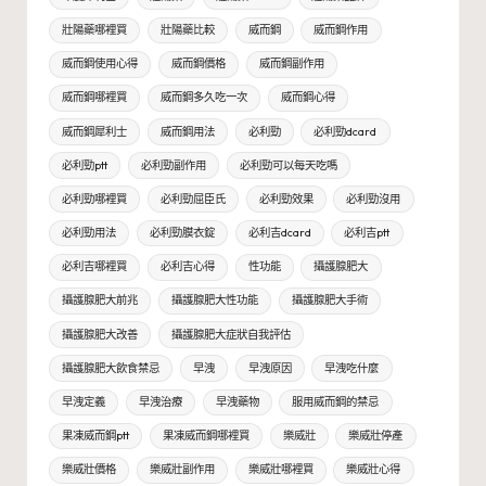
壯陽藥哪裡買
壯陽藥比較
威而鋼
威而鋼作用
威而鋼使用心得
威而鋼價格
威而鋼副作用
威而鋼哪裡買
威而鋼多久吃一次
威而鋼心得
威而鋼犀利士
威而鋼用法
必利勁
必利勁dcard
必利勁ptt
必利勁副作用
必利勁可以每天吃嗎
必利勁哪裡買
必利勁屈臣氏
必利勁效果
必利勁沒用
必利勁用法
必利勁膜衣錠
必利吉dcard
必利吉ptt
必利吉哪裡買
必利吉心得
性功能
攝護腺肥大
攝護腺肥大前兆
攝護腺肥大性功能
攝護腺肥大手術
攝護腺肥大改善
攝護腺肥大症狀自我評估
攝護腺肥大飲食禁忌
早洩
早洩原因
早洩吃什麼
早洩定義
早洩治療
早洩藥物
服用威而鋼的禁忌
果凍威而鋼ptt
果凍威而鋼哪裡買
樂威壯
樂威壯停產
樂威壯價格
樂威壯副作用
樂威壯哪裡買
樂威壯心得