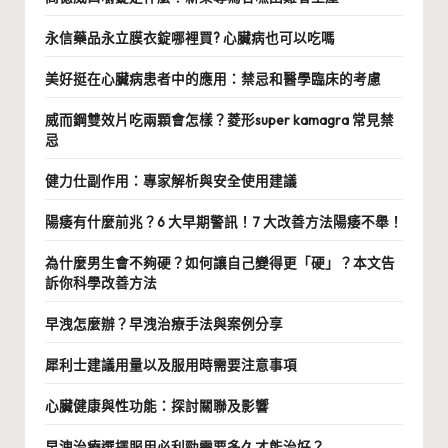
永信藥品永立膜衣錠哪裡買? 心臟病也可以吃嗎
美好挺在心臟病患者中的應用：禁忌和醫學臨床的考慮
威而鋼雙效片吃兩顆會怎樣？菱形super kamagra 常見禁
忌
健力仕副作用：專家解析與安全使用建議
陽痿有什麼前兆？6 大早期警訊！7 大改善方法陽痿不舉！
為什麼男生會不夠硬？如何讓自己變得更「硬」？本文告
訴你科學改善方法
早洩怎麼辦？早洩治療手法與案例分享
犀利士建議用量以及服用時需要注意事項
心臟健康與性功能：探討關聯及影響
早洩治療選擇服用必利勁需要多久才能治好？