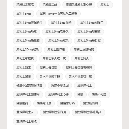
樂威壯怎麼吃
樂威壯正品
泰國果凍威而鋼心得
犀利士
犀利士5mg
犀利士5mg一次可以吃二顆嗎
犀利士5mg健保給付
犀利士5mg價格
犀利士5mg副作用
犀利士5mg功效
犀利士5mg吃多久
犀利士5mg哪裡買
犀利士5mg攝護腺
犀利士5mg效果
犀利士5mg每日錠
犀利士20mg效果
犀利士副作用
犀利士反應時間
犀利士哪裡買
犀利士多久吃一次
犀利士持久
犀利士效果
犀利士每日錠
犀利士每日錠哪裡買
犀利士禁忌
男人不舉的年齡
男人不舉要吃什麼
硬度不足要如何改善
突然不舉原因
超級犀利士
超級犀利士副作用
超級犀利士心得
陽痿
陽痿不可逆
陽痿前兆
陽痿吃什麼
陽痿會好嗎
雙效威而鋼
雙效犀利士ptt
雙效犀利士副作用
雙效犀利士哪裡買ptt
雙效犀利士用法