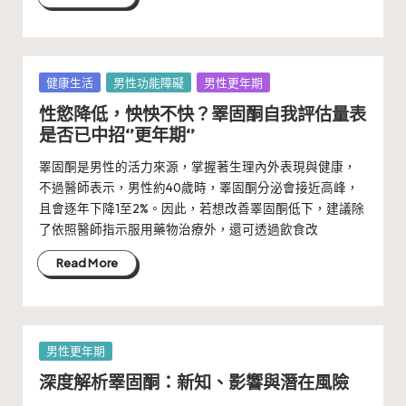
Posted
健康生活
男性功能障礙
男性更年期
in
性慾降低，怏怏不快？睪固酮自我評估量表
是否已中招‘’更年期‘’
睪固酮是男性的活力來源，掌握著生理內外表現與健康，
不過醫師表示，男性約40歲時，睪固酮分泌會接近高峰，
且會逐年下降1至2%。因此，若想改善睪固酮低下，建議除
了依照醫師指示服用藥物治療外，還可透過飲食改
Read More
Posted
男性更年期
in
深度解析睪固酮：新知、影響與潛在風險