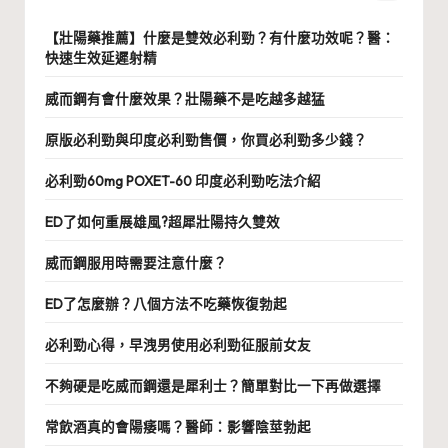
【壯陽藥推薦】什麼是雙效必利勁？有什麼功效呢？醫：
快速生效延遲射精
威而鋼有會什麼效果？壯陽藥不是吃越多越猛
原版必利勁與印度必利勁售價，你買必利勁多少錢？
必利勁60mg POXET-60 印度必利勁吃法介紹
ED了如何重展雄風?超犀壯陽持久雙效
威而鋼服用時需要注意什麼？
ED了怎麼辦？八個方法不吃藥恢復勃起
必利勁心得，早洩男使用必利勁征服前女友
不夠硬是吃威而鋼還是犀利士？簡單對比一下再做選擇
常飲酒真的會陽痿嗎？醫師：影響陰莖勃起