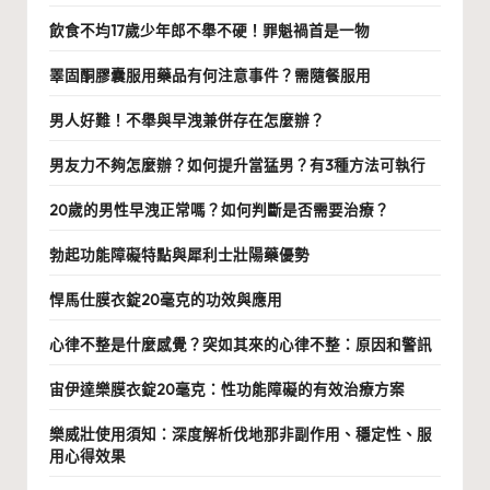
飲食不均17歲少年郎不舉不硬！罪魁禍首是一物
睪固酮膠囊服用藥品有何注意事件？需隨餐服用
男人好難！不舉與早洩兼併存在怎麼辦？
男友力不夠怎麼辦？如何提升當猛男？有3種方法可執行
20歲的男性早洩正常嗎？如何判斷是否需要治療？
勃起功能障礙特點與犀利士壯陽藥優勢
悍馬仕膜衣錠20毫克的功效與應用
心律不整是什麼感覺？突如其來的心律不整：原因和警訊
宙伊達樂膜衣錠20毫克：性功能障礙的有效治療方案
樂威壯使用須知：深度解析伐地那非副作用、穩定性、服
用心得效果