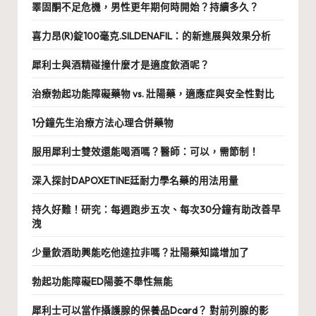
睪固酮不足危機，男性更年期何時開始？持續多久？
喜力昂(R)錠100毫克.SILDENAFIL：的新進展與效果分析
犀利士與酒精碰撞什麼才是適度飲酒呢？
治療勃起功能障礙藥物 vs. 壯陽藥，適應症與安全性對比
1分鐘先生治療方法心理合併藥物
服用犀利士雙效還能喝酒嗎？醫師：可以，需節制！
深入探討DAPOXETINE廷耐力學名藥的用法用量
持久好難！研究：每週跑步五次、每次30分鐘有助改善早
洩
少量飲酒助興能吃他達拉非嗎？壯陽藥知識增加了
勃起功能障礙ED陽萎不舉性無能
犀利士可以當作攝護腺的保養品Dcard？ 對前列腺的影