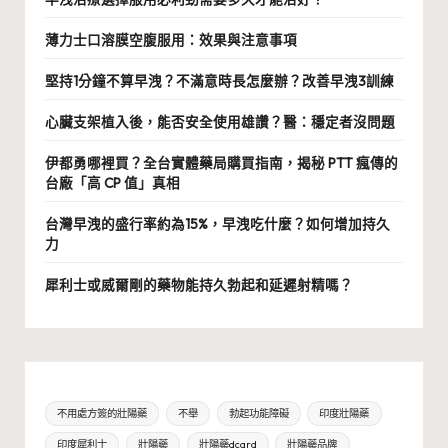
薄力士口溶膜空腹服用：效果與注意事項
堅持1分鐘不算早洩？不滿意時長怎麼辦？改善早洩3訓練
心臟支架植入後，能否安全使用雄讚？醫：穩定者沒問題
伊都勇哪裡買？全台實體藥局購買指南，揭秘 PTT 瘋傳的
台廠「高 CP 值」真相
台灣早洩的盛行率約為15%，早洩吃什麼？如何增加持久
力
犀利士或威爾剛的藥物能持久勃起和延遲射精嗎？
不用處方簽的壯陽藥
不舉
勃起功能障礙
印度壯陽藥
印度犀利士
壯陽藥
壯陽藥dcard
壯陽藥品牌