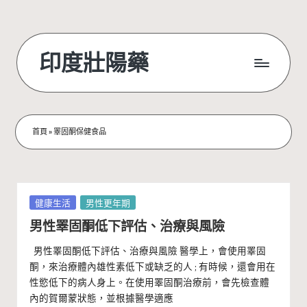
Skip
to
印度壯陽藥
content
首頁
»
睪固酮保健食品
Posted
健康生活
男性更年期
in
男性睪固酮低下評估、治療與風險
男性睪固酮低下評估、治療與風險 醫學上，會使用睪固
酮，來治療體內雄性素低下或缺乏的人 ; 有時候，還會用在
性慾低下的病人身上。在使用睪固酮治療前，會先檢查體
內的賀爾蒙狀態，並根據醫學適應