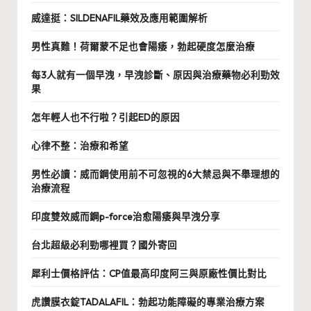
威達挺：SILDENAFIL藥效及應用範圍解析
男性真難！荷爾蒙不足也會陽痿，勃起硬度怎麼治療
每3人就有一個早洩，早洩診斷、原因與治療藥物必利勁效
果
怎年輕人也不行啦？引起ED的原因
心律不整：治療和希望
男性必讀：威而鋼使用前不可忽視的6大禁忌與不舉理想的
治療流程
印度雙效威而鋼p-force治愈陽痿與早洩分享
台北超級必利勁哪裡買？國外寄回
犀利士價格評估：CP值最高印度阿三與原廠性價比對比
虎讚膜衣錠TADALAFIL：勃起功能障礙的專業治療方案