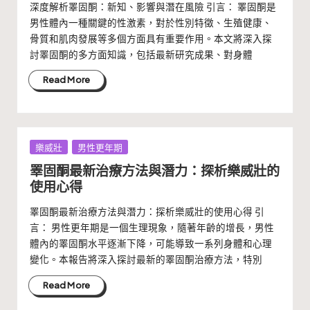
深度解析睪固酮：新知、影響與潛在風險 引言： 睪固酮是
男性體內一種關鍵的性激素，對於性別特徵、生殖健康、
骨質和肌肉發展等多個方面具有重要作用。本文將深入探
討睪固酮的多方面知識，包括最新研究成果、對身體
Read More
Posted
樂威壯
男性更年期
in
睪固酮最新治療方法與潛力：探析樂威壯的
使用心得
睪固酮最新治療方法與潛力：探析樂威壯的使用心得 引
言： 男性更年期是一個生理現象，隨著年齡的增長，男性
體內的睪固酮水平逐漸下降，可能導致一系列身體和心理
變化。本報告將深入探討最新的睪固酮治療方法，特別
Read More