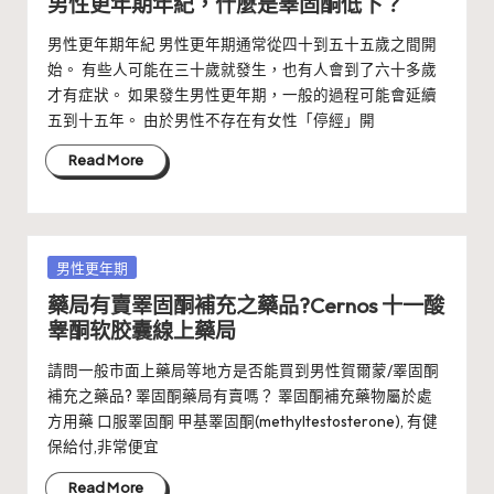
男性更年期年紀，什麼是睪固酮低下？
男性更年期年紀 男性更年期通常從四十到五十五歲之間開
始。 有些人可能在三十歲就發生，也有人會到了六十多歲
才有症狀。 如果發生男性更年期，一般的過程可能會延續
五到十五年。 由於男性不存在有女性「停經」開
Read More
Posted
男性更年期
in
藥局有賣睪固酮補充之藥品?Cernos 十一酸
睾酮软胶囊線上藥局
請問一般市面上藥局等地方是否能買到男性賀爾蒙/睪固酮
補充之藥品? 睪固酮藥局有賣嗎？ 睪固酮補充藥物屬於處
方用藥 口服睪固酮 甲基睪固酮(methyltestosterone), 有健
保給付,非常便宜
Read More