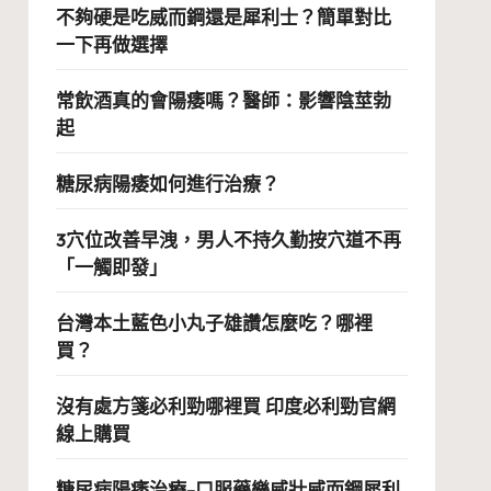
不夠硬是吃威而鋼還是犀利士？簡單對比
一下再做選擇
常飲酒真的會陽痿嗎？醫師：影響陰莖勃
起
糖尿病陽痿如何進行治療？
3穴位改善早洩，男人不持久勤按穴道不再
「一觸即發」
台灣本土藍色小丸子雄讚怎麼吃？哪裡
買？
沒有處方箋必利勁哪裡買 印度必利勁官網
線上購買
糖尿病陽痿治療-口服藥樂威壯威而鋼犀利