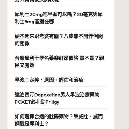
犀利士20mg吃半顆可以嗎？20毫克與犀
利士5mg區別在哪
硬不起來跟老婆有關？八成離不開伴侶間
的關係
台廠犀利士學名藥樂軒昂價格 貴不貴？親
民又有效
早洩：定義、原因、評估和治療
達泊西汀Dapoxetine男人早洩治療藥物
POXET必利勁Priligy
如何選擇合適的壯陽藥物？樂威壯、威而
鋼還是犀利士？