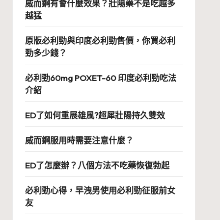
威而鋼有會什麼效果？壯陽藥不是吃越多
越猛
原版必利勁與印度必利勁售價，你買必利
勁多少錢？
必利勁60mg POXET-60 印度必利勁吃法
介紹
ED了如何重展雄風?超犀壯陽持久雙效
威而鋼服用時需要注意什麼？
ED了怎麼辦？八個方法不吃藥恢復勃起
必利勁心得，早洩男使用必利勁征服前女
友