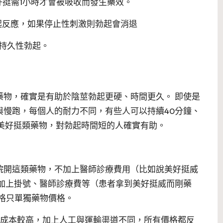
好挺需1小時才會被吸收而發生藥效。
起反應，如果停止性刺激則勃起會消退
生持久性勃起。
藥物，確實是有助於陰莖勃起更硬、時間更久。 即使是
與慢跑，每個人的耐力不同，有些人可以持續40分鐘、
用美好挺類藥物，對勃起時間短的人確實有助。
有的醫院開這類藥物，不加上醫師診療費用（比如說美好挺威
要加上掛號、醫師診療費等（患者拿到美好挺威而剛藥
價格只單獨藥物價格。
代購成本較高，加上人工與運輸渠道不同，所有價格都反