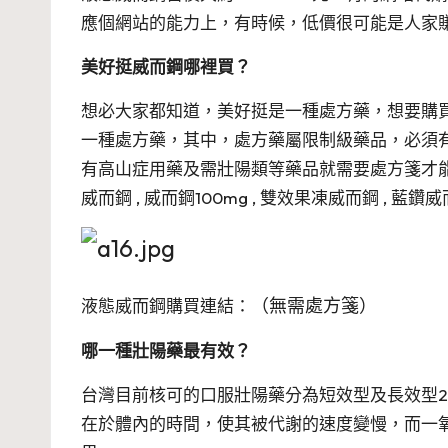
應個網站的能力上，有時候，低價很可能是人家
美好挺威而鋼哪裡買？
想必大家都知道，美好挺是一種處方藥，想要購
一種處方藥，其中，處方藥屬限制級藥品，必須
有高山症用藥及需壯陽類等藥品就需要處方箋才
威而鋼
,
威而鋼100mg
,
雙效果凍威而鋼
,
藍鑽威
（無需處方箋）
液態威而鋼購買連結：
哪一種壯陽藥最有效？
台灣目前核可的口服壯陽藥分為短效型及長效型
在於體內的時間，使其被代謝的速度變慢，而一