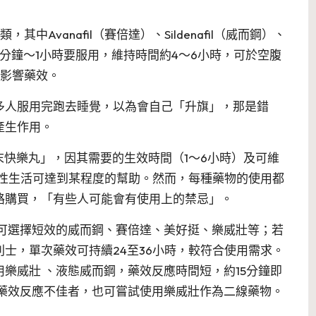
Avanafil（賽倍達）、Sildenafil（威而鋼）、
前15分鐘～1小時要服用，維持時間約4～6小時，可於空腹
易影響藥效。
多人服用完跑去睡覺，以為會自己「升旗」，那是錯
產生作用。
「週末快樂丸」，因其需要的生效時間（1～6小時）及可維
右性生活可達到某程度的幫助。然而，每種藥物的使用都
路購買，「有些人可能會有使用上的禁忌」。
議可選擇短效的威而鋼、賽倍達、美好挺、樂威壯等；若
士，單次藥效可持續24至36小時，較符合使用需求。
樂威壯 、液態威而鋼，藥效反應時間短，約15分鐘即
他藥效反應不佳者，也可嘗試使用樂威壯作為二線藥物。