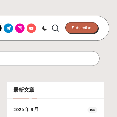
k.com
tter.com
t.me
instagram.com
youtube.com
Subscribe
最新文章
2026 年 8 月
146