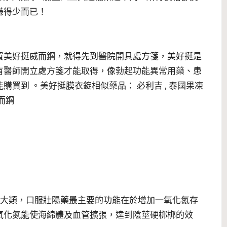
賺得少而已！
買美好挺威而鋼，就得先到醫院開具處方箋，美好挺是
有醫師開立處方箋才能取得，像勃起功能異常用藥、患
能購買到 。美好挺膜衣錠相似藥品：
必利吉
,
泰國果凍
而鋼
2大類，口服壯陽藥最主要的功能在於增加一氧化氮存
氧化氮能使海綿體及血管擴張，達到陰莖硬梆梆的效