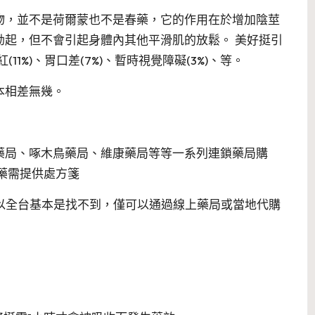
物，並不是荷爾蒙也不是春藥，它的作用在於增加陰莖
勃起，但不會引起身體內其他平滑肌的放鬆。 美好挺引
(11%)、胃口差(7%)、暫時視覺障礙(3%)、等。
本相差無幾。
藥局、啄木鳥藥局、維康藥局等等一系列連鎖藥局購
藥需提供處方箋
，所以全台基本是找不到，僅可以通過線上藥局或當地代購