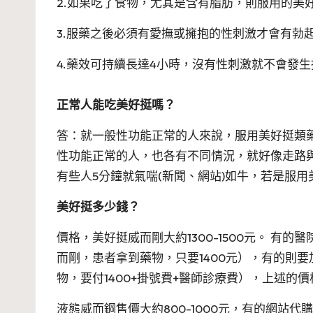
2.如果吃了食物，尤其是含有脂肪，則服用的美
3.服藥之後必須有愛撫或擁抱的性刺激才會有勃
4.藥效可持續長達4小時，沒有性刺激就不會發
正常人能吃美好挺嗎？
答：就一般性功能正常的人來說，服用美好挺類
性功能正常的人，也各有不同情況，就好像走路
有些人5分鐘就氣喘(新聞、網站)如牛，若是服
美好挺多少錢？
價格，美好挺威而剛大約1300-1500元。 
而剛，患者拿到藥物，只要1400元），有的則
物，要付1400+掛號費+醫師診療費），上述的
液態威而鋼售價大約800-1000元，有的網站