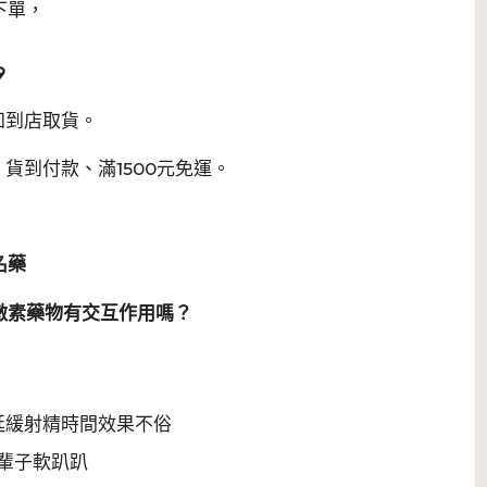
下單，
9
知到店取貨。
貨到付款、滿1500元免運。
名藥
激素藥物有交互作用嗎？
延緩射精時間效果不俗
輩子軟趴趴