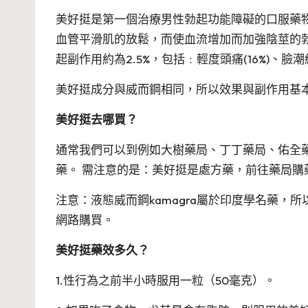
美好挺是第一個治療男性勃起功能障礙的口服藥
血管平滑肌的放鬆，而使血流增加而加強陰莖的
起副作用約為2.5%，包括﹕輕度頭痛(16%)、臉潮紅
美好挺成分與威而鋼相同，所以效果與副作用基
美好挺去哪買？
通常我們可以到例如大樹藥局、丁丁藥局、佑全
藥。 需注意的是：美好挺是處方藥，前往藥局購
注意：液態威而鋼kamagra屬於印度學名藥
網路購買。
美好挺藥效多久？
1.性行為之前半小時服用一粒（50毫克）。