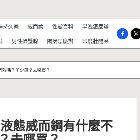
陽持久藥
威而柔
性愛百科
早洩怎麼辦
faceboo
twi
礙
男性攝護腺
陽痿怎麼辦
印度壯陽藥
有效嗎？多少錢？去哪買？
與液態威而鋼有什麼不
？去哪買？