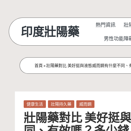
Skip
to
熱門資訊
壯
印度壯陽藥
content
男性功能障
首頁
»
壯陽藥對比 美好挺與液態威而鋼有什麼不同、
Posted
健康生活
壯陽持久藥
威而鋼
in
壯陽藥對比 美好挺
同、有效嗎？多少錢