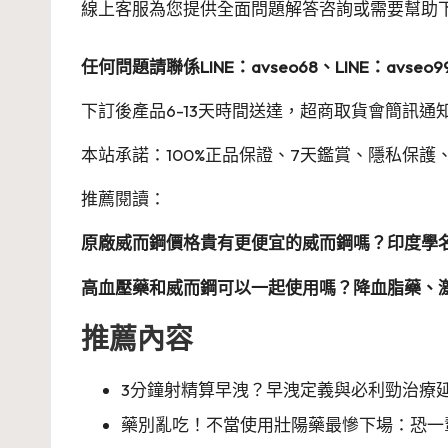
線上客服為您提供全面問題解答咨詢或需要幫助
任何問題請聯係LINE：avseo68、LINE：avseo9
下訂後產品6-13天時間送達，超商取貨會簡訊通
本站承諾：100%正品保證、7天鑑賞、隱私保護、
推薦閱讀：
原廠威而鋼價格貴有更便宜的威而鋼嗎？印度學
高血壓藥和威而鋼可以一起使用嗎？降血脂藥、
推薦內容
3分鐘射精算早洩？早洩定義與必利勁治療
藥別亂吃！不當使用壯陽藥最慘下場：恐一