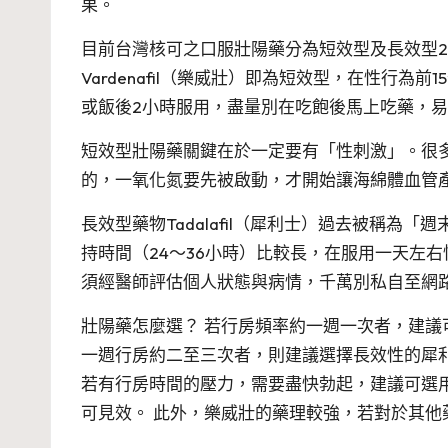
果。
目前台灣核可之口服壯陽藥分為短效型及長效型2類，其中
Vardenafil（樂威壯）即為短效型，在性行為
或飯後2小時服用，盡量別在吃飽後馬上吃藥，
短效型壯陽藥關鍵在於一定要有「性刺激」。很
的，一氧化氮要先被啟動，才開始讓海綿體血管
長效型藥物Tadalafil（犀利士）過去被稱為
持時間（24～36小時）比較長，在服用一天左
須經醫師評估個人狀態與病情，千萬別私自至網
壯陽藥怎麼選？ 若行房頻率約一週一次者，建
一週行房約二至三次者，則建議選擇長效性的犀利
若有行房時間的壓力，需要盡快勃起，建議可選用
可見效。 此外，樂威壯的藥理較強，若對於其