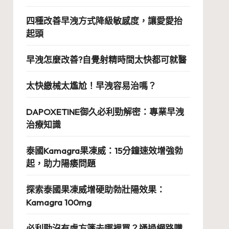
四種改善早洩方式降級敏感度，讓愛愛抬
起頭
早洩怎麼改善?自覺射精時間太快都可就醫
太快繳械太尷尬！早洩容易治嗎？
DAPOXETINE御久必利勁解密：專業早洩
治療知識
泰國Kamagra果凍威：15分鐘速效增強勃
起，助力陽痿問題
探索泰國果凍威增硬助勃壯陽效果：
Kamagra 100mg
必利勁沒有處方箋去哪裡買？通過網路購