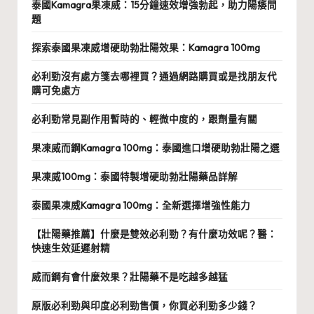
泰國Kamagra果凍威：15分鐘速效增強勃起，助力陽痿問
題
探索泰國果凍威增硬助勃壯陽效果：Kamagra 100mg
必利勁沒有處方箋去哪裡買？通過網路購買或是找朋友代
購可免處方
必利勁常見副作用暫時的、輕微中度的，跟劑量有關
果凍威而鋼Kamagra 100mg：泰國進口增硬助勃壯陽之選
果凍威100mg：泰國特製增硬助勃壯陽藥品詳解
泰國果凍威Kamagra 100mg：全新選擇增強性能力
【壯陽藥推薦】什麼是雙效必利勁？有什麼功效呢？醫：
快速生效延遲射精
威而鋼有會什麼效果？壯陽藥不是吃越多越猛
原版必利勁與印度必利勁售價，你買必利勁多少錢？