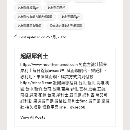
必利勁哪裡買ptt
必利勁屈臣氏
必利勁沒有處方箋去哪裡買
必利勁藥局ptt
必利勁藥局有賣嗎
沒有處方箋必利勁哪裡買
Last updated on 25 7 月, 2026
超級犀利士
https://www.healthymanual.com 免處方箋壯陽藥-
犀利士每日錠賴avseo99- 威而鋼價格、樂威壯、
必利勁、果凍威而鋼、購買方式貨到付款
https://ciros5.com 壯陽藥哪裡買,台北,新北,高雄,桃
園,台中,新竹,台南,基隆,苗栗,彰化,雲林,嘉義,宜蘭,
南投,屏東,花蓮,台東,犀利士,威而鋼,必利吉,萬艾可,
必利勁,果凍威而鋼,威格拉,犀利士5mg,威而柔,樂威
壯,持久噴劑,情趣用品,line：avseo68
View All Posts