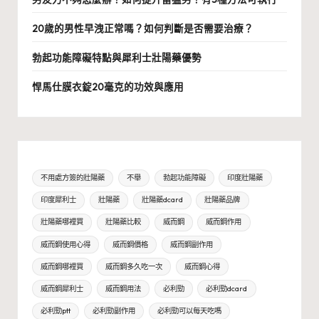
20歲的男性早洩正常嗎？如何判斷是否需要治療？
勃起功能障礙特點與犀利士壯陽藥優勢
悍馬仕膜衣錠20毫克的功效與應用
不用處方簽的壯陽藥
不舉
勃起功能障礙
印度壯陽藥
印度犀利士
壯陽藥
壯陽藥dcard
壯陽藥品牌
壯陽藥哪裡買
壯陽藥比較
威而鋼
威而鋼作用
威而鋼使用心得
威而鋼價格
威而鋼副作用
威而鋼哪裡買
威而鋼多久吃一次
威而鋼心得
威而鋼犀利士
威而鋼用法
必利勁
必利勁dcard
必利勁ptt
必利勁副作用
必利勁可以每天吃嗎