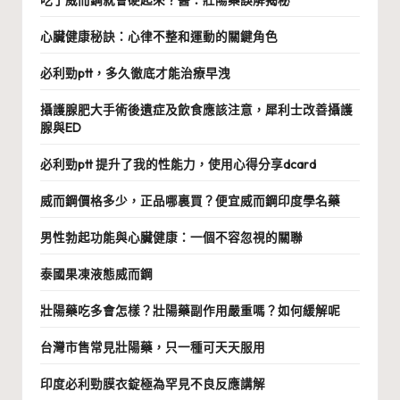
心臟健康秘訣：心律不整和運動的關鍵角色
必利勁ptt，多久徹底才能治療早洩
攝護腺肥大手術後遺症及飲食應該注意，犀利士改善攝護
腺與ED
必利勁ptt 提升了我的性能力，使用心得分享dcard
威而鋼價格多少，正品哪裏買？便宜威而鋼印度學名藥
男性勃起功能與心臟健康：一個不容忽視的關聯
泰國果凍液態威而鋼
壯陽藥吃多會怎樣？壯陽藥副作用嚴重嗎？如何緩解呢
台灣市售常見壯陽藥，只一種可天天服用
印度必利勁膜衣錠極為罕見不良反應講解