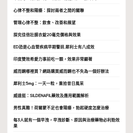
心律不整和陽痿：探討兩者之間的關聯
管理心律不整：飲食、改善和展望
探究佳倍壯膜衣錠20毫克價格與效果
ED恐是心血管疾病早期警訊 犀利士有八成效
印度雙效希愛力事前吃一顆，效果非常顯著
威而鋼哪裡買？網路購買威而鋼也不失為一個好辦法
犀利士5mg：一天一粒，重拾昔日風采
威達挺：SILDENAFIL藥效及應用範圍解析
男性真難！荷爾蒙不足也會陽痿，勃起硬度怎麼治療
每3人就有一個早洩，早洩診斷、原因與治療藥物必利勁效
果