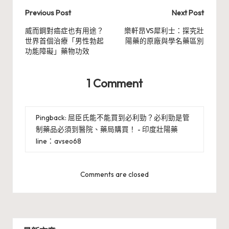
Post
Previous Post
Next Post
navigation
威而鋼對癌症也有用途？
樂軒昂VS犀利士：探究壯
世界首個治療「男性勃起
陽藥的原廠與學名藥區別
功能障礙」藥物功效
1 Comment
Pingback:
屈臣氏能不能買到必利勁？必利勁是管
制藥品必須到醫院、藥局購買！ - 印度壯陽藥
line：avseo68
Comments are closed