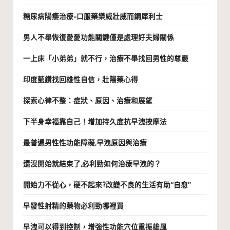
糖尿病陽痿治療-口服藥樂威壯威而鋼犀利士
男人不舉恢復愛愛功能關鍵僅是處理好夫婦關係
一上床「小弟弟」就不行，治療不舉找回男性的尊嚴
印度藍鑽找回雄性自信，壯陽藥心得
探索心律不整：症狀、原因、治療和展望
下半身幸福靠自己！增加持久度抗早洩按摩法
最普遍男性性功能障礙,早洩原因與治療
還沒開始就結束了,必利勁如何治療早洩的？
開始力不從心，硬不起來?改變不良的生活有助“自愈”
早發性射精的藥物必利勁哪裡買
早洩可以得到控制，增強性功能穴位重振雄風