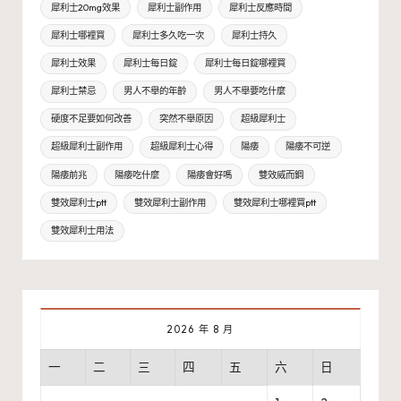
犀利士20mg效果
犀利士副作用
犀利士反應時間
犀利士哪裡買
犀利士多久吃一次
犀利士持久
犀利士效果
犀利士每日錠
犀利士每日錠哪裡買
犀利士禁忌
男人不舉的年齡
男人不舉要吃什麼
硬度不足要如何改善
突然不舉原因
超級犀利士
超級犀利士副作用
超級犀利士心得
陽痿
陽痿不可逆
陽痿前兆
陽痿吃什麼
陽痿會好嗎
雙效威而鋼
雙效犀利士ptt
雙效犀利士副作用
雙效犀利士哪裡買ptt
雙效犀利士用法
2026 年 8 月
一
二
三
四
五
六
日