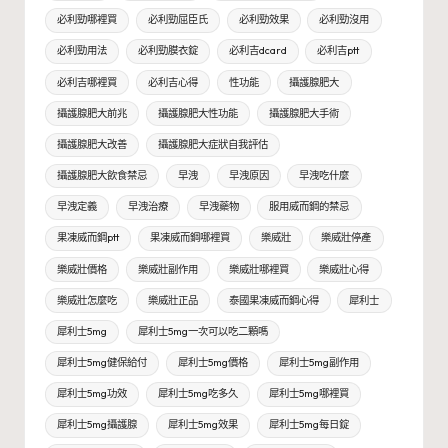
必利勁哪裡買
必利勁屈臣氏
必利勁效果
必利勁沒用
必利勁用法
必利勁膜衣錠
必利吉dcard
必利吉ptt
必利吉哪裡買
必利吉心得
性功能
攝護腺肥大
攝護腺肥大前兆
攝護腺肥大性功能
攝護腺肥大手術
攝護腺肥大改善
攝護腺肥大症狀自我評估
攝護腺肥大飲食禁忌
早洩
早洩原因
早洩吃什麼
早洩定義
早洩治療
早洩藥物
服用威而鋼的禁忌
果凍威而鋼ptt
果凍威而鋼哪裡買
樂威壯
樂威壯停產
樂威壯價格
樂威壯副作用
樂威壯哪裡買
樂威壯心得
樂威壯怎麼吃
樂威壯正品
泰國果凍威而鋼心得
犀利士
犀利士5mg
犀利士5mg一次可以吃二顆嗎
犀利士5mg健保給付
犀利士5mg價格
犀利士5mg副作用
犀利士5mg功效
犀利士5mg吃多久
犀利士5mg哪裡買
犀利士5mg攝護腺
犀利士5mg效果
犀利士5mg每日錠