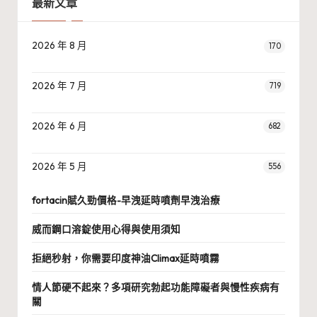
最新文章
2026 年 8 月
170
2026 年 7 月
719
2026 年 6 月
682
2026 年 5 月
556
fortacin賦久勁價格-早洩延時噴劑早洩治療
威而鋼口溶錠使用心得與使用須知
拒絕秒射，你需要印度神油Climax延時噴霧
情人節硬不起來？多項研究勃起功能障礙者與慢性疾病有
關