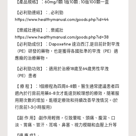
【產品規格】：60mg/1顆 1版10顆 ; 10版100顆一盒
【必利勁連結】：,
必利勁
https://www.healthymanual.com/goods.php?id=44
【樂威壯連結】：,
樂威壯
https://www.healthymanual.com/goods.php?id=38
【必利勁成份】：Dapoxetine 達泊西汀,是目前針對早洩
（PE）研發的藥物，也是獲得各國批準的早洩（PE）適
應癥的治療藥物。
【必利勁功效】：適用於治療18歲至64歲男性早洩
（PE）患者
【 療 程 】：1個療程為四周6-8顆，醫生通常建議患者四
週內於行房前用藥6-8次才能達到較理想的療效，隨著服
用期次數的增加，能穩定療效和持續改善早洩情況。(於
行房前1-3小時服用)
【副 作 用】:副作用輕微，引致暈眩、頭痛、腹瀉、口
淡、胃痛、冒汗、耳鳴、鼻塞、視力模糊和血壓上升等
【適 應 症】: