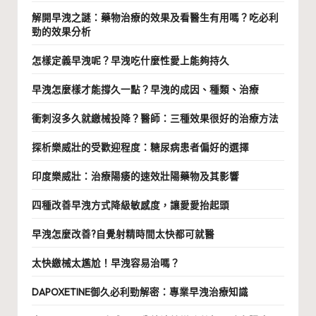
解開早洩之謎：藥物治療的效果及看醫生有用嗎？吃必利
勁的效果分析
怎樣定義早洩呢？早洩吃什麼性愛上能夠持久
早洩怎麼樣才能撐久一點？早洩的成因、種類、治療
衝刺沒多久就繳械投降？醫師：三種效果很好的治療方法
探析樂威壯的受歡迎程度：糖尿病患者偏好的選擇
印度樂威壯：治療陽痿的速效壯陽藥物及其影響
四種改善早洩方式降級敏感度，讓愛愛抬起頭
早洩怎麼改善?自覺射精時間太快都可就醫
太快繳械太尷尬！早洩容易治嗎？
DAPOXETINE御久必利勁解密：專業早洩治療知識