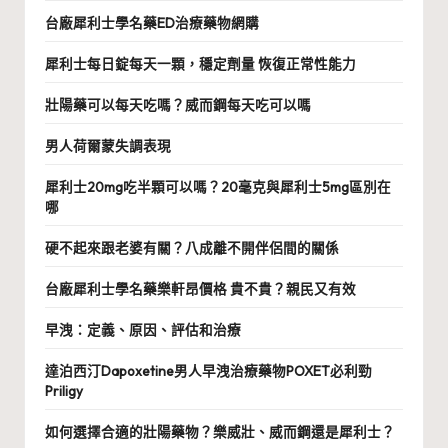
台廠犀利士學名藥ED治療藥物網購
犀利士每日錠每天一顆，穩定劑量 恢復正常性能力
壯陽藥可以每天吃嗎？威而鋼每天吃可以嗎
男人荷爾蒙失調表現
犀利士20mg吃半顆可以嗎？20毫克與犀利士5mg區別在
哪
硬不起來跟老婆有關？八成離不開伴侶間的關係
台廠犀利士學名藥樂軒昂價格 貴不貴？親民又有效
早洩：定義、原因、評估和治療
達泊西汀Dapoxetine男人早洩治療藥物POXET必利勁
Priligy
如何選擇合適的壯陽藥物？樂威壯、威而鋼還是犀利士？