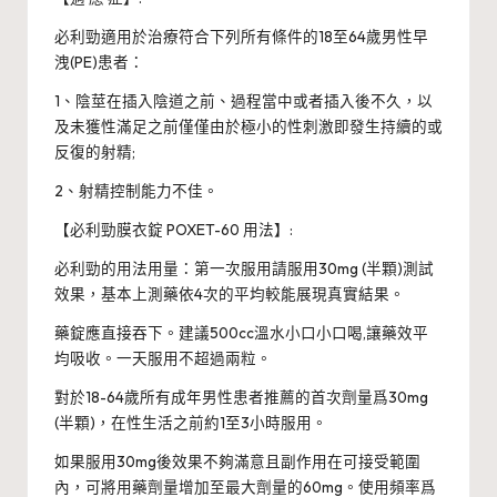
必利勁適用於治療符合下列所有條件的18至64歲男性早
洩(PE)患者：
1、陰莖在插入陰道之前、過程當中或者插入後不久，以
及未獲性滿足之前僅僅由於極小的性刺激即發生持續的或
反復的射精;
2、射精控制能力不佳。
【必利勁膜衣錠 POXET-60 用法】:
必利勁的用法用量：第一次服用請服用30mg (半顆)測試
效果，基本上測藥依4次的平均較能展現真實結果。
藥錠應直接吞下。建議500cc溫水小口小口喝,讓藥效平
均吸收。一天服用不超過兩粒。
對於18-64歲所有成年男性患者推薦的首次劑量爲30mg
(半顆)，在性生活之前約1至3小時服用。
如果服用30mg後效果不夠滿意且副作用在可接受範圍
內，可將用藥劑量增加至最大劑量的60mg。使用頻率爲