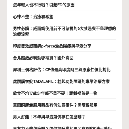
怎年輕人也不行啦？引起ED的原因
心律不整：治療和希望
男性必讀：威而鋼使用前不可忽視的6大禁忌與不舉理想的
治療流程
印度雙效威而鋼p-force治愈陽痿與早洩分享
台北超級必利勁哪裡買？國外寄回
犀利士價格評估：CP值最高印度阿三與原廠性價比對比
虎讚膜衣錠TADALAFIL：勃起功能障礙的專業治療方案
飲食不均17歲少年郎不舉不硬！罪魁禍首是一物
睪固酮膠囊服用藥品有何注意事件？需隨餐服用
男人好難！不舉與早洩兼併存在怎麼辦？
男友力不夠怎麼辦？如何提升當猛男？有3種方法可執行