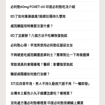
必利勁60mg POXET-60 印度必利勁吃法介紹
ED了如何重展雄風?超犀壯陽持久雙效
威而鋼服用時需要注意什麼？
ED了怎麼辦？八個方法不吃藥恢復勃起
必利勁心得，早洩男使用必利勁征服前女友
不夠硬是吃威而鋼還是犀利士？簡單對比一下再做選擇
常飲酒真的會陽痿嗎？醫師：影響陰莖勃起
糖尿病陽痿如何進行治療？
3穴位改善早洩，男人不持久勤按穴道不再「一觸即發」
台灣本土藍色小丸子雄讚怎麼吃？哪裡買？
沒有處方箋必利勁哪裡買 印度必利勁官網線上購買