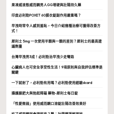
果凍威液態威而鋼男人GG增硬與壯陽持久藥
印度必利勁POXET 60膜衣錠副作用嚴重嗎？
早洩時常令人感到羞恥，今日介紹幾種治療可獲得改善方
式！
犀利士 5mg 一次使用半顆與一顆的差別？犀利士的最高建
議劑量
台灣早洩男3成！必利勁治早洩少走彎路
心臟病人也可安全享受性生活！9項原則與自我評估標準是
關鍵
一下就射了，必利勁有用嗎？必利勁使用經驗dcard
攝護腺肥大與勃起障礙 藥物-犀利士每日錠
「性愛微弱」使用威而鋼口溶錠壯陽改善效果好
吃了威而鋼就會硬起來？醫：壯陽藥誤解揭秘