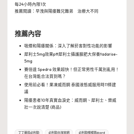
每24小時內限1次
推薦閱讀：
早洩與陽痿難兄難弟 治療大不同
推薦內容
吸煙和陽痿關係：深入了解菸害對性功能的影響
犀利士5mg效果ptt犀利士攝護腺肥大保養tadarise-
5mg
賽倍達 Spedra 效果超快！但正常男性千萬別亂用！
在台灣能合法買到嗎？
使用前必看！果凍威而鋼 泰國液態威服用時11條建
議
陽痿患者10年真實血淚史：威而鋼、犀利士、樂威
壯一次說清楚 (商品)
Tags:
丁丁藥局必利勁
必利勁台灣官網
必利勁哪裡買dcard