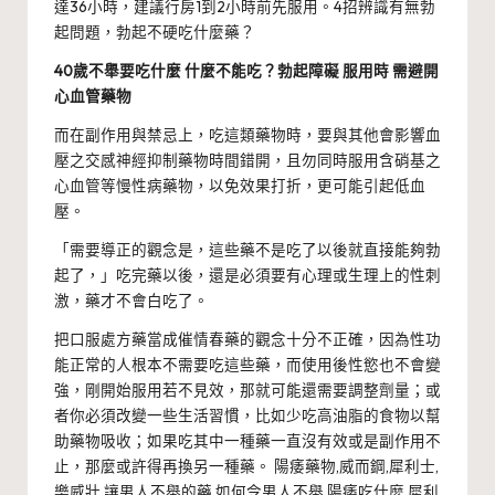
達36小時，建議行房1到2小時前先服用。
4招辨識有無勃
起問題，勃起不硬吃什麼藥？
40歲不舉要吃什麼 什麼不能吃？
勃起障礙 服用時 需避開
心血管藥物
而在副作用與禁忌上，吃這類藥物時，要與其他會影響血
壓之交感神經抑制藥物時間錯開，且勿同時服用含硝基之
心血管等慢性病藥物，以免效果打折，更可能引起低血
壓。
「需要導正的觀念是，這些藥不是吃了以後就直接能夠勃
起了，」吃完藥以後，還是必須要有心理或生理上的性刺
激，藥才不會白吃了。
把口服處方藥當成催情春藥的觀念十分不正確，因為性功
能正常的人根本不需要吃這些藥，而使用後性慾也不會變
強，剛開始服用若不見效，那就可能還需要調整劑量；或
者你必須改變一些生活習慣，比如少吃高油脂的食物以幫
助藥物吸收；如果吃其中一種藥一直沒有效或是副作用不
止，那麼或許得再換另一種藥。 陽痿藥物,威而鋼,犀利士,
樂威壯,讓男人不舉的藥,如何令男人不舉,陽痿吃什麼,犀利