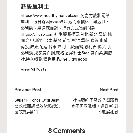
超級犀利士
https://www.healthymanual.com 免處方箋壯陽藥-
犀利士每日錠賴avseo99- 威而鋼價格、樂威壯、
必利勁、果凍威而鋼、購買方式貨到付款
https://ciros5.com 壯陽藥哪裡買,台北,新北,高雄,桃
園,台中,新竹,台南,基隆,苗栗,彰化,雲林,嘉義,宜蘭,
南投,屏東,花蓮,台東,犀利士,威而鋼,必利吉,萬艾可,
必利勁,果凍威而鋼,威格拉,犀利士5mg,威而柔,樂威
壯,持久噴劑,情趣用品,line：avseo68
View All Posts
Post
Previous Post
Next Post
navigation
Super P Force Oral Jelly
壯陽藥吃了沒效？舉弱看
雙效威而鋼雙效液態威怎
完不再霧颯颯，選對\吃對
麼吃效果好？
才能展雄風
8 Comments