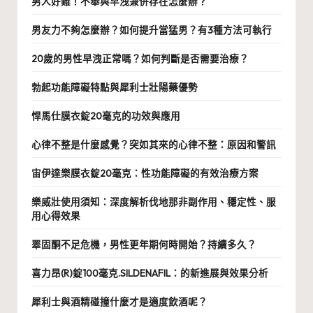
男人好難！不舉與早洩兼併存在怎麼辦？
男友力不夠怎麼辦？如何提升當猛男？有3種方法可執行
20歲的男性早洩正常嗎？如何判斷是否需要治療？
勃起功能障礙特點與犀利士壯陽藥優勢
悍馬仕膜衣錠20毫克的功效與應用
心律不整是什麼感覺？突如其來的心律不整：原因和警訊
宙伊達樂膜衣錠20毫克：性功能障礙的有效治療方案
樂威壯使用須知：深度解析伐地那非副作用、穩定性、服
用心得效果
睪固酮不足危機，男性更年期何時開始？持續多久？
喜力昂(R)錠100毫克.SILDENAFIL：的新進展與效果分析
犀利士與酒精碰撞什麼才是適度飲酒呢？