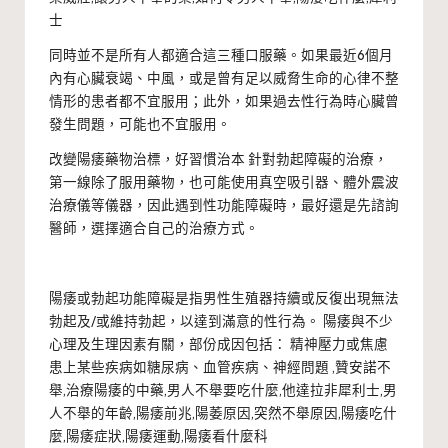
士
同時並不是所有人都適合這三種口服藥。如果最近6個月
內有心臟衰竭、中風，或是曾有足以威脅生命的心律不整
情形的患者都不宜服用；此外，如果過去性行為時心臟曾
發生問題，可能也不宜服用。
改變陽痿藥物治標，好習慣治本
針對勃起障礙的治療，
第一線除了服用藥物，也可能使用真空吸引器、體外震波
治療儀等儀器，因此遇到性功能障礙時，最好還是先諮詢
醫師，選擇適合自己的治療方式。
陽痿或勃起功能障礙是指男性生殖器持續或反復出現無法
勃起及/或維持勃起，以達到滿意的性行為。 陽痿與不少
心理及生理因素有關，部份成因包括： 精神壓力或焦慮
患上某些疾病如糖尿病、血管疾病、神經問題 ,贊安諾不
舉,治療陽痿的中藥,男人不舉要吃什麼,他達拉非犀利士,男
人不舉的年齡,陽痿前兆,陽萎原因,突然不舉原因,陽痿吃什
麼,陽痿症狀,陽痿運動,陽痿看什麼科