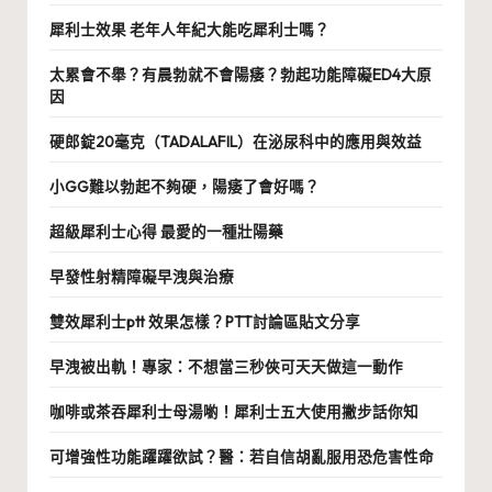
犀利士效果 老年人年紀大能吃犀利士嗎？
太累會不舉？有晨勃就不會陽痿？勃起功能障礙ED4大原
因
硬郎錠20毫克（TADALAFIL）在泌尿科中的應用與效益
小GG難以勃起不夠硬，陽痿了會好嗎？
超級犀利士心得 最愛的一種壯陽藥
早發性射精障礙早洩與治療
雙效犀利士ptt 效果怎樣？PTT討論區貼文分享
早洩被出軌！專家：不想當三秒俠可天天做這一動作
咖啡或茶吞犀利士母湯喲！犀利士五大使用撇步話你知
可增強性功能躍躍欲試？醫：若自信胡亂服用恐危害性命