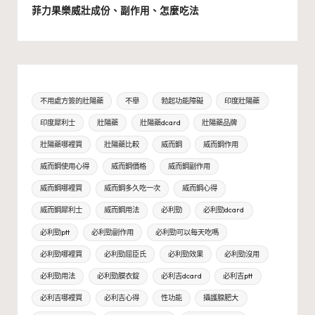
菲力果樂威壯成份、副作用、怎麼吃法
不用處方簽的壯陽藥
不舉
勃起功能障礙
印度壯陽藥
印度犀利士
壯陽藥
壯陽藥dcard
壯陽藥品牌
壯陽藥哪裡買
壯陽藥比較
威而鋼
威而鋼作用
威而鋼使用心得
威而鋼價格
威而鋼副作用
威而鋼哪裡買
威而鋼多久吃一次
威而鋼心得
威而鋼犀利士
威而鋼用法
必利勁
必利勁dcard
必利勁ptt
必利勁副作用
必利勁可以每天吃嗎
必利勁哪裡買
必利勁屈臣氏
必利勁效果
必利勁沒用
必利勁用法
必利勁膜衣錠
必利吉dcard
必利吉ptt
必利吉哪裡買
必利吉心得
性功能
攝護腺肥大