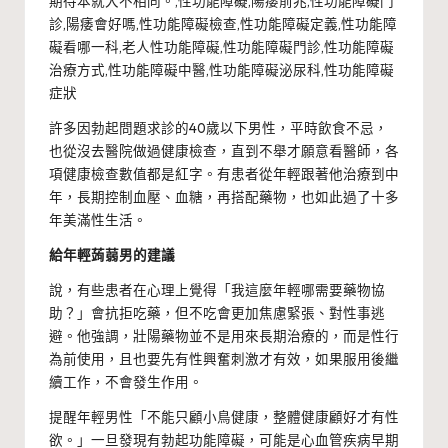
期待本就大不相同。,性功能障礙,陽痿前兆,性功能障礙門
診,陽痿會好嗎,性功能障礙檢查,性功能障礙定義,性功能障
礙看哪一科,老人性功能障礙,性功能障礙門診,性功能障礙
治療方式,性功能障礙中醫,性功能障礙泌尿科,性功能障礙
症狀
許多因勃起問題求診的40歲以下男性，平時飲食不忌，
也從沒去醫院做過健康檢查，直到不舉才願意看醫師，各
項健康檢查數值都是紅字。有患者從年輕跟著他治療到中
年，長期控制血壓、血糖，再搭配藥物，也如此過了十多
年美滿性生活。
給年輕蒟蒻男的建議
說，有些患者在心理上覺得「我這麼年輕哪需要藥物協
助？」會抗拒吃藥，但不吃會更加焦慮緊張、對性事逃
避。他強調，壯陽藥物並不是用來長期治療的，而是性行
為前使用，且也要先有性興奮刺激才有效，如果服用後繼
續工作，不會發生作用。
提醒年輕男性「不能只顧小鳥健康，整體健康顧好才有性
欲。」一旦發現有勃起功能障礙，可能是心血管疾病早期