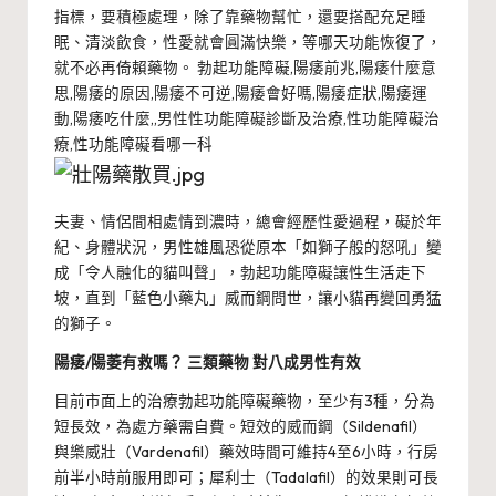
指標，要積極處理，除了靠藥物幫忙，還要搭配充足睡
眠、清淡飲食，性愛就會圓滿快樂，等哪天功能恢復了，
就不必再倚賴藥物。 勃起功能障礙,陽痿前兆,陽痿什麼意
思,陽痿的原因,陽痿不可逆,陽痿會好嗎,陽痿症狀,陽痿運
動,陽痿吃什麼,,男性性功能障礙診斷及治療,性功能障礙治
療,性功能障礙看哪一科
夫妻、情侶間相處情到濃時，總會經歷性愛過程，礙於年
紀、身體狀況，男性雄風恐從原本「如獅子般的怒吼」變
成「令人融化的貓叫聲」，勃起功能障礙讓性生活走下
坡，直到「藍色小藥丸」威而鋼問世，讓小貓再變回勇猛
的獅子。
陽痿/陽萎有救嗎？ 三類藥物 對八成男性有效
目前市面上的治療勃起功能障礙藥物，至少有3種，分為
短長效，為處方藥需自費。短效的威而鋼（Sildenafil）
與樂威壯（Vardenafil）藥效時間可維持4至6小時，行房
前半小時前服用即可；犀利士（Tadalafil）的效果則可長