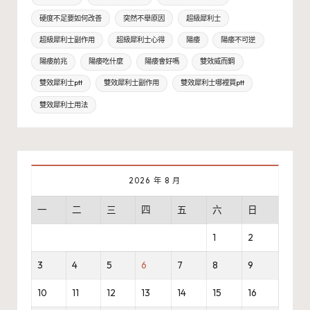
硬度不足要如何改善
突然不舉原因
超級犀利士
超級犀利士副作用
超級犀利士心得
陽痿
陽痿不可逆
陽痿前兆
陽痿吃什麼
陽痿會好嗎
雙效威而鋼
雙效犀利士ptt
雙效犀利士副作用
雙效犀利士哪裡買ptt
雙效犀利士用法
2026 年 8 月
一
二
三
四
五
六
日
1
2
3
4
5
6
7
8
9
10
11
12
13
14
15
16