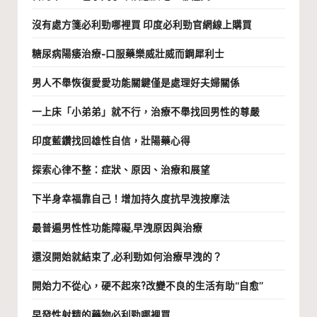
沒有處方箋必利勁哪裡買 印度必利勁官網線上購買
糖尿病陽痿治療-口服藥樂威壯威而鋼犀利士
男人不舉恢復愛愛功能關鍵僅是處理好夫婦關係
一上床「小弟弟」就不行，治療不舉找回男性的尊嚴
印度藍鑽找回雄性自信，壯陽藥心得
探索心律不整：症狀、原因、治療和展望
下半身幸福靠自己！增加持久度抗早洩按摩法
最普遍男性性功能障礙,早洩原因與治療
還沒開始就結束了,必利勁如何治療早洩的？
開始力不從心，硬不起來?改變不良的生活有助“自愈”
早發性射精的藥物必利勁哪裡買