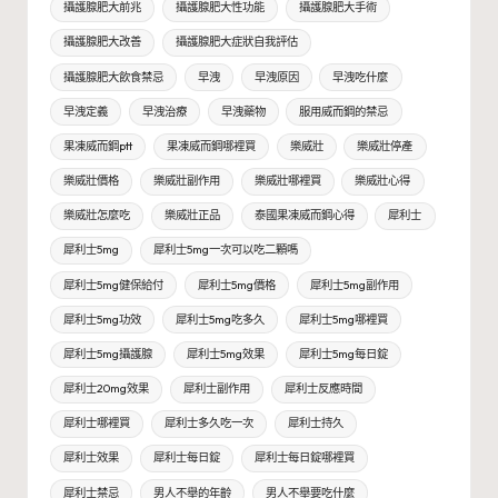
攝護腺肥大前兆
攝護腺肥大性功能
攝護腺肥大手術
攝護腺肥大改善
攝護腺肥大症狀自我評估
攝護腺肥大飲食禁忌
早洩
早洩原因
早洩吃什麼
早洩定義
早洩治療
早洩藥物
服用威而鋼的禁忌
果凍威而鋼ptt
果凍威而鋼哪裡買
樂威壯
樂威壯停產
樂威壯價格
樂威壯副作用
樂威壯哪裡買
樂威壯心得
樂威壯怎麼吃
樂威壯正品
泰國果凍威而鋼心得
犀利士
犀利士5mg
犀利士5mg一次可以吃二顆嗎
犀利士5mg健保給付
犀利士5mg價格
犀利士5mg副作用
犀利士5mg功效
犀利士5mg吃多久
犀利士5mg哪裡買
犀利士5mg攝護腺
犀利士5mg效果
犀利士5mg每日錠
犀利士20mg效果
犀利士副作用
犀利士反應時間
犀利士哪裡買
犀利士多久吃一次
犀利士持久
犀利士效果
犀利士每日錠
犀利士每日錠哪裡買
犀利士禁忌
男人不舉的年齡
男人不舉要吃什麼