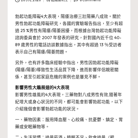
26 5 月, 2026
By
超級犀利士
8 Comments
Posted
by
勃起功能障礙4大表現，陽痿治療三壯陽藥八成效
。關於
男性勃起功能障礙研究，各國的實驗報告指出，至少有超
過 25 %男性有陽痿/陽萎困擾，而根據台灣勃起功能障礙
諮詢委員會於 2007 年發表的研究，針對國內近千位 40-
89 歲男性的電話訪談數據指出，其中有超過 13 ％受訪者
表示自己有陽痿/陽萎問題。
另外，也有許多臨床經驗中指出，男性因勃起功能障礙
(陽痿/陽萎)導致性生活品質下降，進而影響伴侶親密關
係，甚至引起家庭危機的案例也是屢見不鮮。
影響男性大鵰展翅的4大表現
影響男性雄風的4大表現，三藥物對八成男性有效
,隨著年
紀增大或身心狀況的不同，都可能會影響勃起功能，以下
介紹幾個會影響勃起功能的狀況。
一、藥物因素：服用降血壓、心絞痛、抗憂鬱、鎮定、胃
藥或安眠藥物等。
二、生活習慣：過量菸酒、睡眠不足、飲食過量（肥