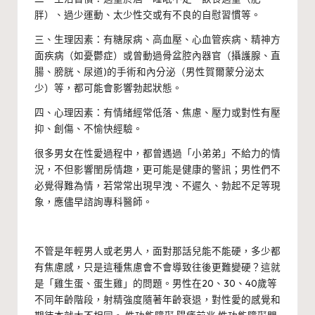
胖）、過少運動、太少性交或有不良的自慰習慣等。
三、生理因素：有糖尿病、高血壓、心血管疾病、精神方
面疾病（如憂鬱症）或曾動過骨盆腔內器官（攝護腺、直
腸、膀胱、尿道)的手術和內分泌（男性賀爾蒙分泌太
少）等，都可能會影響勃起狀態。
四、心理因素：有情緒經常低落、焦慮、壓力或對性有壓
抑、創傷、不愉快經驗。
很多男女在性愛過程中，都曾遇過「小弟弟」不給力的情
況，不但影響閨房情趣，更可能是健康的警訊；男性們不
必覺得難為情，若常常出現早洩、不遲久、勃起不足等現
象，應儘早諮詢專科醫師。
不管是年輕男人或老男人，面對那話兒能不能硬，多少都
有焦慮感，只是這種焦慮會不會導致往後更難變硬？這就
是「雞生蛋、蛋生雞」的問題。男性在20、30、40歲等
不同年齡階段，射精強度隨著年齡衰退，對性愛的感覺和