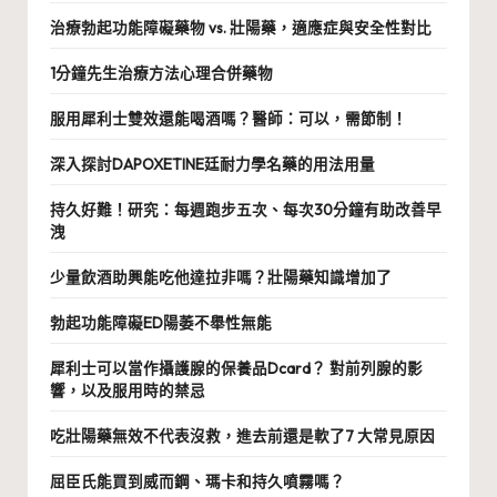
治療勃起功能障礙藥物 vs. 壯陽藥，適應症與安全性對比
1分鐘先生治療方法心理合併藥物
服用犀利士雙效還能喝酒嗎？醫師：可以，需節制！
深入探討DAPOXETINE廷耐力學名藥的用法用量
持久好難！研究：每週跑步五次、每次30分鐘有助改善早
洩
少量飲酒助興能吃他達拉非嗎？壯陽藥知識增加了
勃起功能障礙ED陽萎不舉性無能
犀利士可以當作攝護腺的保養品Dcard？ 對前列腺的影
響，以及服用時的禁忌
吃壯陽藥無效不代表沒救，進去前還是軟了7 大常見原因
屈臣氏能買到威而鋼、瑪卡和持久噴霧嗎？