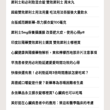
犀利士和必利勁混合錠 雙效犀利士 周末丸
超級雙效犀利士用法用量 吃法用法吞服後大量飲水
台版威而鋼新藥-昂力膜衣錠100毫克
犀利士5mg保養攝護腺 改善肥大症，使用心得ptt
印度壯陽藥雙效犀利士購買 雙效犀利士哪裡買
心臟健康與陽痿藥物解析，東和檸檬西地那非片注意事項
早洩患者使用必利勁延遲愛愛時間功效的心得
快槍俠還有救！必利勁延時3倍時間應該怎麼吃呢？
高德威口嚼錠是什麼？新藥專為吞嚥困難者生產
永信藥品永立膜衣錠哪裡買? 心臟病也可以吃嗎
美好挺在心臟病患者中的應用：禁忌和醫學臨床的考慮