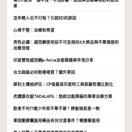
每3人就有一個早洩，早洩診斷、原因與治療藥物必利勁效
果
怎年輕人也不行啦？引起ED的原因
心律不整：治療和希望
男性必讀：威而鋼使用前不可忽視的6大禁忌與不舉理想的
治療流程
印度雙效威而鋼p-force治愈陽痿與早洩分享
台北超級必利勁哪裡買？國外寄回
犀利士價格評估：CP值最高印度阿三與原廠性價比對比
虎讚膜衣錠TADALAFIL：勃起功能障礙的專業治療方案
飲食不均17歲少年郎不舉不硬！罪魁禍首是一物
睪固酮膠囊服用藥品有何注意事件？需隨餐服用