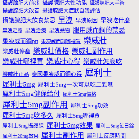
攝護腺肥大性功能
攝護腺肥大前兆
攝護腺肥大手術
攝護腺肥大改善
攝護腺肥大症狀自我評估
早洩
攝護腺肥大飲食禁忌
早洩吃什麼
早洩原因
服用威而鋼的禁忌
早洩治療
早洩藥物
早洩定義
樂威壯
果凍威而鋼ptt
果凍威而鋼哪裡買
樂威壯價格
樂威壯副作用
樂威壯停產
樂威壯心得
樂威壯哪裡買
樂威壯怎麼吃
犀利士
泰國果凍威而鋼心得
樂威壯正品
犀利士5mg
犀利士5mg一次可以吃二顆嗎
犀利士5mg健保給付
犀利士5mg價格
犀利士5mg副作用
犀利士5mg功效
犀利士5mg吃多久
犀利士5mg哪裡買
犀利士5mg效果
犀利士5mg攝護腺
犀利士5mg每日錠
犀利士副作用
犀利士反應時間
犀利士20mg效果