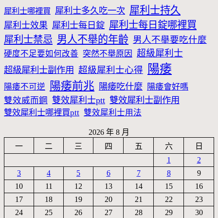
犀利士持久
犀利士多久吃一次
犀利士哪裡買
犀利士每日錠哪裡買
犀利士效果
犀利士每日錠
男人不舉的年齡
犀利士禁忌
男人不舉要吃什麼
超級犀利士
硬度不足要如何改善
突然不舉原因
陽痿
超級犀利士心得
超級犀利士副作用
陽痿前兆
陽痿吃什麼
陽痿不可逆
陽痿會好嗎
雙效威而鋼
雙效犀利士ptt
雙效犀利士副作用
雙效犀利士哪裡買ptt
雙效犀利士用法
2026 年 8 月
一
二
三
四
五
六
日
1
2
3
4
5
6
7
8
9
10
11
12
13
14
15
16
17
18
19
20
21
22
23
24
25
26
27
28
29
30