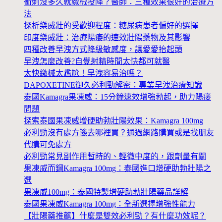
衝刺沒多久就繳械投降？醫師：三種效果很好的治療方
法
探析樂威壯的受歡迎程度：糖尿病患者偏好的選擇
印度樂威壯：治療陽痿的速效壯陽藥物及其影響
四種改善早洩方式降級敏感度，讓愛愛抬起頭
早洩怎麼改善?自覺射精時間太快都可就醫
太快繳械太尷尬！早洩容易治嗎？
DAPOXETINE御久必利勁解密：專業早洩治療知識
泰國Kamagra果凍威：15分鐘速效增強勃起，助力陽痿
問題
探索泰國果凍威增硬助勃壯陽效果：Kamagra 100mg
必利勁沒有處方箋去哪裡買？通過網路購買或是找朋友
代購可免處方
必利勁常見副作用暫時的、輕微中度的，跟劑量有關
果凍威而鋼Kamagra 100mg：泰國進口增硬助勃壯陽之
選
果凍威100mg：泰國特製增硬助勃壯陽藥品詳解
泰國果凍威Kamagra 100mg：全新選擇增強性能力
【壯陽藥推薦】什麼是雙效必利勁？有什麼功效呢？