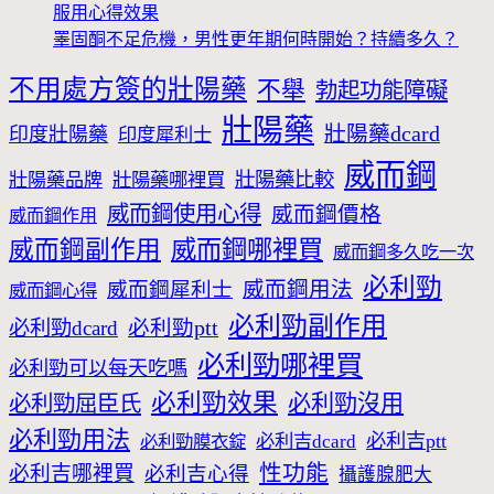
服用心得效果
睪固酮不足危機，男性更年期何時開始？持續多久？
不用處方簽的壯陽藥
不舉
勃起功能障礙
壯陽藥
壯陽藥dcard
印度壯陽藥
印度犀利士
威而鋼
壯陽藥比較
壯陽藥品牌
壯陽藥哪裡買
威而鋼使用心得
威而鋼價格
威而鋼作用
威而鋼哪裡買
威而鋼副作用
威而鋼多久吃一次
必利勁
威而鋼犀利士
威而鋼用法
威而鋼心得
必利勁副作用
必利勁dcard
必利勁ptt
必利勁哪裡買
必利勁可以每天吃嗎
必利勁效果
必利勁沒用
必利勁屈臣氏
必利勁用法
必利吉ptt
必利勁膜衣錠
必利吉dcard
性功能
必利吉哪裡買
必利吉心得
攝護腺肥大