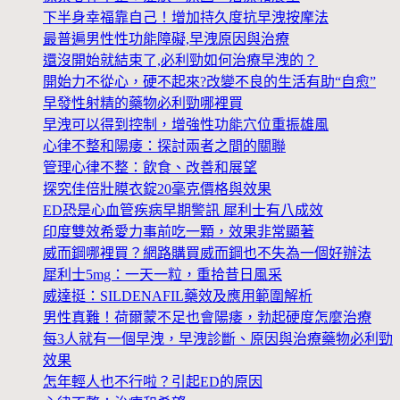
下半身幸福靠自己！增加持久度抗早洩按摩法
最普遍男性性功能障礙,早洩原因與治療
還沒開始就結束了,必利勁如何治療早洩的？
開始力不從心，硬不起來?改變不良的生活有助“自愈”
早發性射精的藥物必利勁哪裡買
早洩可以得到控制，增強性功能穴位重振雄風
心律不整和陽痿：探討兩者之間的關聯
管理心律不整：飲食、改善和展望
探究佳倍壯膜衣錠20毫克價格與效果
ED恐是心血管疾病早期警訊 犀利士有八成效
印度雙效希愛力事前吃一顆，效果非常顯著
威而鋼哪裡買？網路購買威而鋼也不失為一個好辦法
犀利士5mg：一天一粒，重拾昔日風采
威達挺：SILDENAFIL藥效及應用範圍解析
男性真難！荷爾蒙不足也會陽痿，勃起硬度怎麼治療
每3人就有一個早洩，早洩診斷、原因與治療藥物必利勁
效果
怎年輕人也不行啦？引起ED的原因