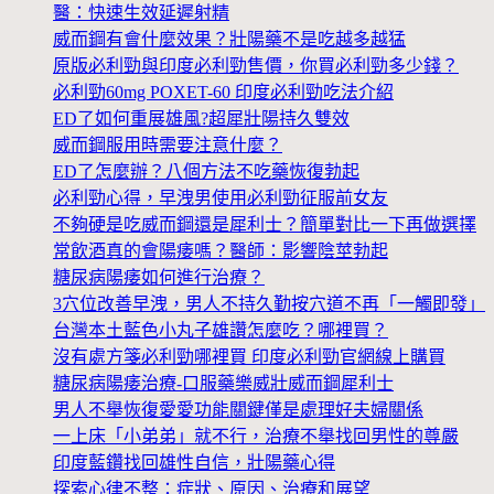
醫：快速生效延遲射精
威而鋼有會什麼效果？壯陽藥不是吃越多越猛
原版必利勁與印度必利勁售價，你買必利勁多少錢？
必利勁60mg POXET-60 印度必利勁吃法介紹
ED了如何重展雄風?超犀壯陽持久雙效
威而鋼服用時需要注意什麼？
ED了怎麼辦？八個方法不吃藥恢復勃起
必利勁心得，早洩男使用必利勁征服前女友
不夠硬是吃威而鋼還是犀利士？簡單對比一下再做選擇
常飲酒真的會陽痿嗎？醫師：影響陰莖勃起
糖尿病陽痿如何進行治療？
3穴位改善早洩，男人不持久勤按穴道不再「一觸即發」
台灣本土藍色小丸子雄讚怎麼吃？哪裡買？
沒有處方箋必利勁哪裡買 印度必利勁官網線上購買
糖尿病陽痿治療-口服藥樂威壯威而鋼犀利士
男人不舉恢復愛愛功能關鍵僅是處理好夫婦關係
一上床「小弟弟」就不行，治療不舉找回男性的尊嚴
印度藍鑽找回雄性自信，壯陽藥心得
探索心律不整：症狀、原因、治療和展望