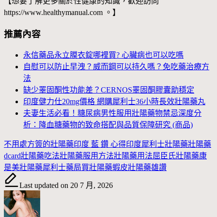
【想要了解更多關於性健康的知識，歡迎訪問
https://www.healthymanual.com 。】
推薦內容
永信藥品永立膜衣錠哪裡買? 心臟病也可以吃嗎
自慰可以防止早洩？威而鋼可以持久嗎？免吃藥治療方
法
缺少睪固酮性功能差？CERNOS睪固酮膠囊助穩定
印度健力仕20mg價格 網購犀利士36小時長效壯陽藥丸
夫妻生活必看！糖尿病男性服用壯陽藥物禁忌深度分
析：降血糖藥物的致命搭配與品質保障研究 (商品)
Tags:
不用處方簽的壯陽藥
印度 藍 鑽 心得
印度犀利士
壯陽藥
壯陽藥
dcard
壯陽藥吃法
壯陽藥服用方法
壯陽藥用法
屈臣氏壯陽藥
康
是美壯陽藥
犀利士
藥局買壯陽藥
蝦皮壯陽藥
雄讚
Last updated on 20 7 月, 2026