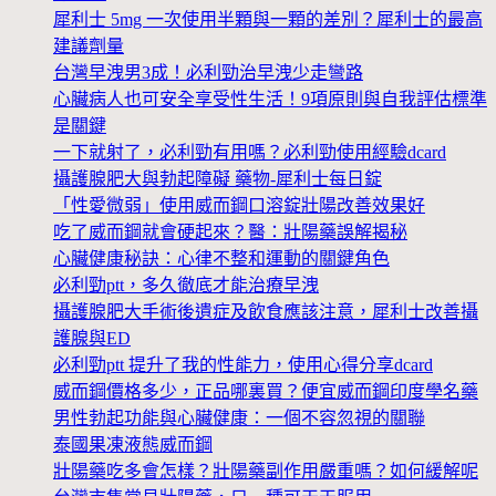
犀利士 5mg 一次使用半顆與一顆的差別？犀利士的最高
建議劑量
台灣早洩男3成！必利勁治早洩少走彎路
心臟病人也可安全享受性生活！9項原則與自我評估標準
是關鍵
一下就射了，必利勁有用嗎？必利勁使用經驗dcard
攝護腺肥大與勃起障礙 藥物-犀利士每日錠
「性愛微弱」使用威而鋼口溶錠壯陽改善效果好
吃了威而鋼就會硬起來？醫：壯陽藥誤解揭秘
心臟健康秘訣：心律不整和運動的關鍵角色
必利勁ptt，多久徹底才能治療早洩
攝護腺肥大手術後遺症及飲食應該注意，犀利士改善攝
護腺與ED
必利勁ptt 提升了我的性能力，使用心得分享dcard
威而鋼價格多少，正品哪裏買？便宜威而鋼印度學名藥
男性勃起功能與心臟健康：一個不容忽視的關聯
泰國果凍液態威而鋼
壯陽藥吃多會怎樣？壯陽藥副作用嚴重嗎？如何緩解呢