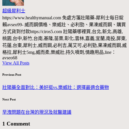
超級犀利士
https://www.healthymanual.com 免處方箋壯陽藥-犀利士每日錠
賴avseo99- 威而鋼價格、樂威壯、必利勁、果凍威而鋼、購買
方式貨到付款https://ciros5.com 壯陽藥哪裡買,台北,新北,高雄,
桃園,台中,新竹,台南,基隆,苗栗,彰化,雲林,嘉義,宜蘭,南投,屏東,
花蓮,台東,犀利士,威而鋼,必利吉,萬艾可,必利勁,果凍威而鋼,威
格拉,犀利士5mg,威而柔,樂威壯,持久噴劑,情趣用品,line：
avseo68
View All Posts
Post
Previous Post
navigation
壯陽藥全面對比：美好挺vs.樂威壯：選擇最適合藥物
Next Post
早洩問題在台灣的現況及就醫建議
1 Comment