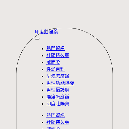
Skip
印度壯陽藥
to
content
熱門資訊
壯陽持久藥
威而柔
性愛百科
早洩怎麼辦
男性功能障礙
男性攝護腺
陽痿怎麼辦
印度壯陽藥
熱門資訊
壯陽持久藥