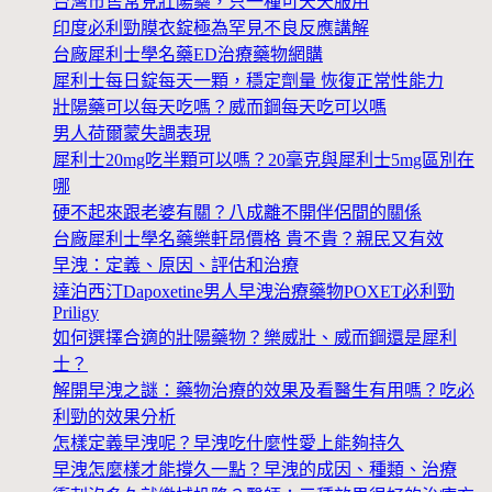
台灣市售常見壯陽藥，只一種可天天服用
印度必利勁膜衣錠極為罕見不良反應講解
台廠犀利士學名藥ED治療藥物網購
犀利士每日錠每天一顆，穩定劑量 恢復正常性能力
壯陽藥可以每天吃嗎？威而鋼每天吃可以嗎
男人荷爾蒙失調表現
犀利士20mg吃半顆可以嗎？20毫克與犀利士5mg區別在
哪
硬不起來跟老婆有關？八成離不開伴侶間的關係
台廠犀利士學名藥樂軒昂價格 貴不貴？親民又有效
早洩：定義、原因、評估和治療
達泊西汀Dapoxetine男人早洩治療藥物POXET必利勁
Priligy
如何選擇合適的壯陽藥物？樂威壯、威而鋼還是犀利
士？
解開早洩之謎：藥物治療的效果及看醫生有用嗎？吃必
利勁的效果分析
怎樣定義早洩呢？早洩吃什麼性愛上能夠持久
早洩怎麼樣才能撐久一點？早洩的成因、種類、治療