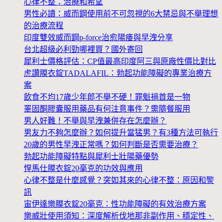
心律不整：治療和希望
男性必讀：威而鋼使用前不可忽視的6大禁忌與不舉理想
的治療流程
印度雙效威而鋼p-force治愈陽痿與早洩分享
台北超級必利勁哪裡買？國外寄回
犀利士價格評估：CP值最高印度阿三與原廠性價比對比
虎讚膜衣錠TADALAFIL：勃起功能障礙的專業治療方
案
飲食不均17歲少年郎不舉不硬！罪魁禍首是一物
睪固酮膠囊服用藥品有何注意事件？需隨餐服用
男人好難！不舉與早洩兼併存在怎麼辦？
男友力不夠怎麼辦？如何提升當猛男？有3種方法可執行
20歲的男性早洩正常嗎？如何判斷是否需要治療？
勃起功能障礙特點與犀利士壯陽藥優勢
悍馬仕膜衣錠20毫克的功效與應用
心律不整是什麼感覺？突如其來的心律不整：原因和警
訊
宙伊達樂膜衣錠20毫克：性功能障礙的有效治療方案
樂威壯使用須知：深度解析伐地那非副作用、穩定性、