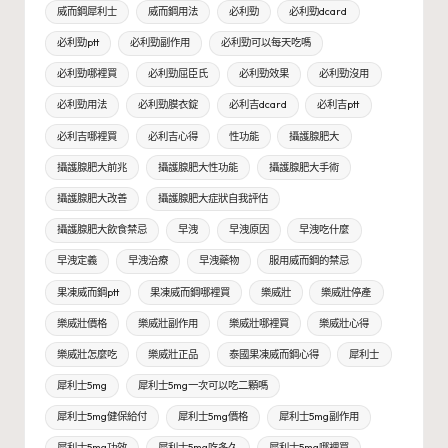
威而鋼犀利士
威而鋼用法
必利勁
必利勁dcard
必利勁ptt
必利勁副作用
必利勁可以每天吃嗎
必利勁哪裡買
必利勁屈臣氏
必利勁效果
必利勁沒用
必利勁用法
必利勁膜衣錠
必利吉dcard
必利吉ptt
必利吉哪裡買
必利吉心得
性功能
攝護腺肥大
攝護腺肥大前兆
攝護腺肥大性功能
攝護腺肥大手術
攝護腺肥大改善
攝護腺肥大症狀自我評估
攝護腺肥大飲食禁忌
早洩
早洩原因
早洩吃什麼
早洩定義
早洩治療
早洩藥物
服用威而鋼的禁忌
果凍威而鋼ptt
果凍威而鋼哪裡買
樂威壯
樂威壯停產
樂威壯價格
樂威壯副作用
樂威壯哪裡買
樂威壯心得
樂威壯怎麼吃
樂威壯正品
泰國果凍威而鋼心得
犀利士
犀利士5mg
犀利士5mg一次可以吃二顆嗎
犀利士5mg健保給付
犀利士5mg價格
犀利士5mg副作用
犀利士5mg功效
犀利士5mg吃多久
犀利士5mg哪裡買