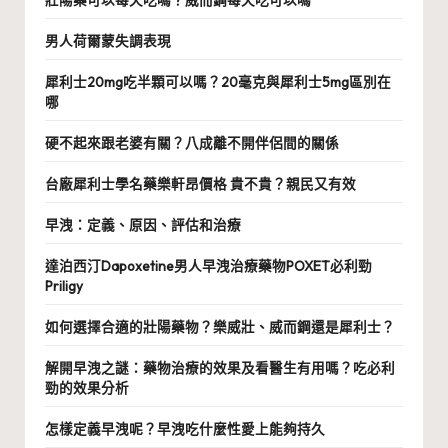
男人荷爾蒙失調表現
犀利士20mg吃半顆可以嗎？20毫克與犀利士5mg區別在
哪
硬不起來跟老婆有關？八成離不開伴侶間的關係
台廠犀利士學名藥樂軒昂價格 貴不貴？親民又有效
早洩：定義、原因、評估和治療
達泊西汀Dapoxetine男人早洩治療藥物POXET必利勁
Priligy
如何選擇合適的壯陽藥物？樂威壯、威而鋼還是犀利士？
解開早洩之謎：藥物治療的效果及看醫生有用嗎？吃必利
勁的效果分析
怎樣定義早洩呢？早洩吃什麼性愛上能夠持久