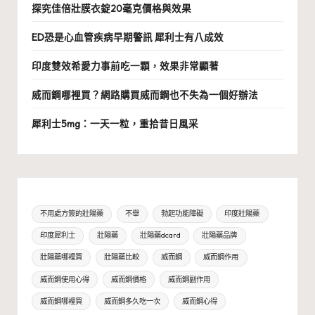
探究佳倍壯膜衣錠20毫克價格與效果
ED恐是心血管疾病早期警訊 犀利士有八成效
印度雙效希愛力事前吃一顆，效果非常顯著
威而鋼哪裡買？網路購買威而鋼也不失為一個好辦法
犀利士5mg：一天一粒，重拾昔日風采
不用處方簽的壯陽藥
不舉
勃起功能障礙
印度壯陽藥
印度犀利士
壯陽藥
壯陽藥dcard
壯陽藥品牌
壯陽藥哪裡買
壯陽藥比較
威而鋼
威而鋼作用
威而鋼使用心得
威而鋼價格
威而鋼副作用
威而鋼哪裡買
威而鋼多久吃一次
威而鋼心得