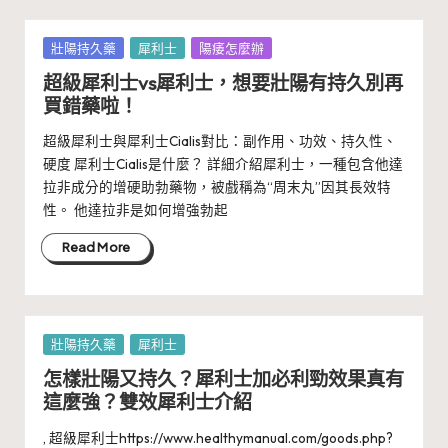
Posted
壯陽持久藥
犀利士
陽痿怎麼辦
in
超級犀利士vs犀利士，想要壯陽有持久別再
買錯藥啦！
超級犀利士與犀利士Cialis對比：副作用、功效、持久性、
硬度 犀利士Cialis是什麼？ 詳細介紹犀利士，一種包含他達
拉非成分的增硬助勃藥物，被戲稱為“周末丸”因其長效特
性。 他達拉非是如何增強勃起
Read More
Posted
壯陽持久藥
犀利士
in
怎樣壯陽又持久？犀利士加必利勁效果真有
這麼強？雙效犀利士介紹
, 超級犀利士https://www.healthymanual.com/goods.php?