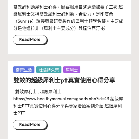
雙效必利勁犀利士心得，顧客服用自述連續被要了三次 超
級犀利士又稱雙效犀利士必利勁、希愛力，是印度桑
（Sunrise）瑞製藥廠研發製作的犀利士類學名藥。主要成
分是他達拉非（犀利士主要成分）與達泊西汀 必
Read More
Posted
健康生活
壯陽持久藥
犀利士
in
雙效的超級犀利士ptt真實使用心得分享
雙效犀利士 , 超級犀利士
https://www.healthymanual.com/goods.php?id=43 超級犀
利士PTT真實使用心得分享與專家治療案例介紹 超級犀利
士PTT
Read More