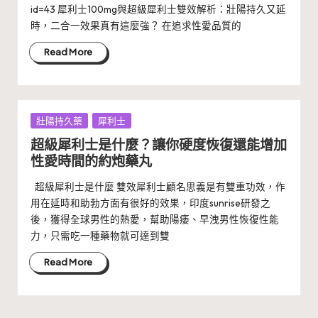
id=43 犀利士100mg與超級犀利士雙效解析：壯陽持久又延
時，二合一效果真有這麼強？ 在追求性愛品質的
Read More
Posted
壯陽持久藥
犀利士
in
超級犀利士是什麼？讓你硬度恢復還能增加
性愛時間的約炮藥丸
超級犀利士是什麼 雙效犀利士顧名思義是有雙重功效，作
用在延時和助勃方面有很好的效果，印度sunrise研發之
後，獲得全球男性的熱愛，幫助陽痿、早洩男性恢復性能
力，只需吃一種藥物就可達到雙
Read More