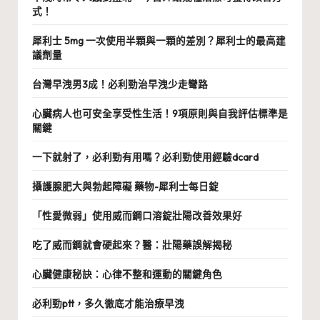
式！
犀利士 5mg 一次使用半顆與一顆的差別？犀利士的最高建
議劑量
台灣早洩男3成！必利勁治早洩少走彎路
心臟病人也可安全享受性生活！9項原則與自我評估標準是
關鍵
一下就射了，必利勁有用嗎？必利勁使用經驗dcard
攝護腺肥大與勃起障礙 藥物-犀利士每日錠
「性愛微弱」使用威而鋼口溶錠壯陽改善效果好
吃了威而鋼就會硬起來？醫：壯陽藥誤解揭秘
心臟健康秘訣：心律不整和運動的關鍵角色
必利勁ptt，多久徹底才能治療早洩