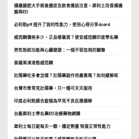
攝護腺肥大手術後遺症及飲食應該注意，犀利士改善攝護
腺與ED
必利勁ptt 提升了我的性能力，使用心得分享dcard
威而鋼價格多少，正品哪裏買？便宜威而鋼印度學名藥
男性勃起功能與心臟健康：一個不容忽視的關聯
泰國果凍液態威而鋼
壯陽藥吃多會怎樣？壯陽藥副作用嚴重嗎？如何緩解呢
台灣市售常見壯陽藥，只一種可天天服用
印度必利勁膜衣錠極為罕見不良反應講解
台廠犀利士學名藥ED治療藥物網購
犀利士每日錠每天一顆，穩定劑量 恢復正常性能力
壯陽藥可以每天吃嗎？威而鋼每天吃可以嗎