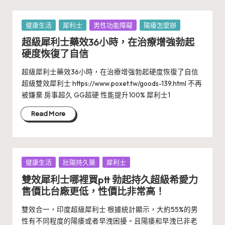
Posted
健康生活
犀利士
男性功能障礙
陽痿怎麼辦
in
超級犀利士藥效36小時，在治療增強勃起
硬度恢復了自信
超級犀利士藥效36小時，在治療增強勃起硬度恢復了自信
超級雙效犀利士 https://www.poxet.tw/goods-139.html 不再
被嫌棄 房事超久 GG超硬 性能提升100% 犀利士1
Read More
Posted
健康生活
壯陽持久藥
犀利士
in
雙效犀利士哪裡買ptt 勃起持久超級希愛力
售價比台廠更低，性價比非常高！
雙效合一，印度超級犀利士 根據統計顯示，大約55%的男
性有不同程度的陽痿或者早洩困擾。且陽痿和早洩已非老