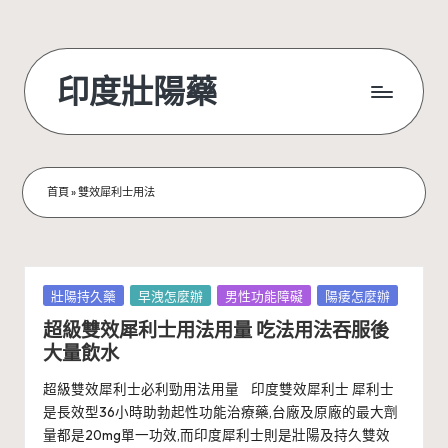
Skip
to
印度壯陽藥
content
首頁
»
雙效犀利士用法
Posted
壯陽持久藥
早洩怎麼辦
男性功能障礙
陽痿怎麼辦
in
超級雙效犀利士用法用量 吃法用法吞服後
大量飲水
超級雙效犀利士必利勁用法用量 印度雙效犀利士 犀利士
是長效型36小時助勃起性功能治療藥,台廠及原廠的最大劑
量都是20mg單一功效,而印度犀利士則是壯陽及持久雙效