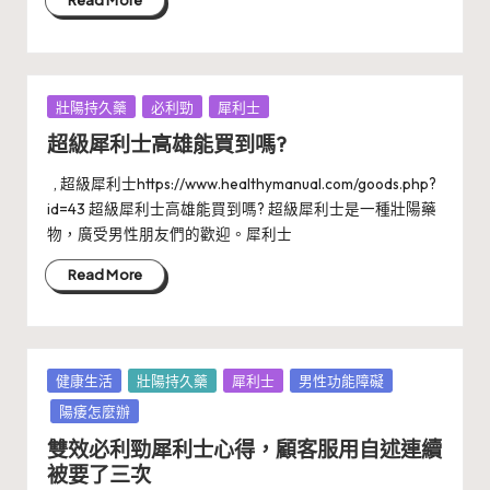
Read More
Posted
壯陽持久藥
必利勁
犀利士
in
超級犀利士高雄能買到嗎?
, 超級犀利士https://www.healthymanual.com/goods.php?
id=43 超級犀利士高雄能買到嗎? 超級犀利士是一種壯陽藥
物，廣受男性朋友們的歡迎。犀利士
Read More
Posted
健康生活
壯陽持久藥
犀利士
男性功能障礙
in
陽痿怎麼辦
雙效必利勁犀利士心得，顧客服用自述連續
被要了三次