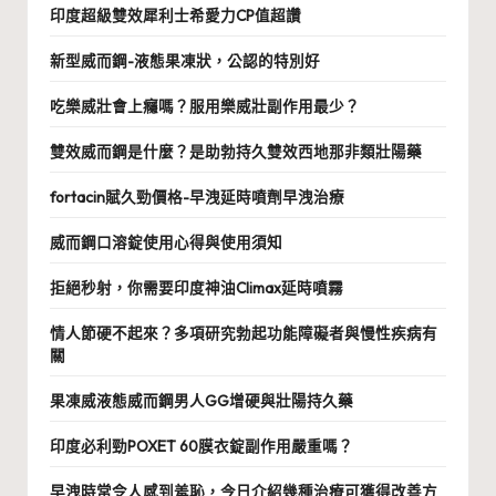
印度超級雙效犀利士希愛力CP值超讚
新型威而鋼-液態果凍狀，公認的特別好
吃樂威壯會上癮嗎？服用樂威壯副作用最少？
雙效威而鋼是什麼？是助勃持久雙效西地那非類壯陽藥
fortacin賦久勁價格-早洩延時噴劑早洩治療
威而鋼口溶錠使用心得與使用須知
拒絕秒射，你需要印度神油Climax延時噴霧
情人節硬不起來？多項研究勃起功能障礙者與慢性疾病有
關
果凍威液態威而鋼男人GG增硬與壯陽持久藥
印度必利勁POXET 60膜衣錠副作用嚴重嗎？
早洩時常令人感到羞恥，今日介紹幾種治療可獲得改善方