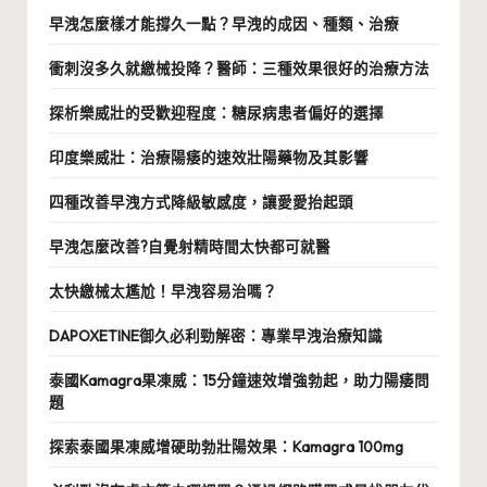
早洩怎麼樣才能撐久一點？早洩的成因、種類、治療
衝刺沒多久就繳械投降？醫師：三種效果很好的治療方法
探析樂威壯的受歡迎程度：糖尿病患者偏好的選擇
印度樂威壯：治療陽痿的速效壯陽藥物及其影響
四種改善早洩方式降級敏感度，讓愛愛抬起頭
早洩怎麼改善?自覺射精時間太快都可就醫
太快繳械太尷尬！早洩容易治嗎？
DAPOXETINE御久必利勁解密：專業早洩治療知識
泰國Kamagra果凍威：15分鐘速效增強勃起，助力陽痿問
題
探索泰國果凍威增硬助勃壯陽效果：Kamagra 100mg