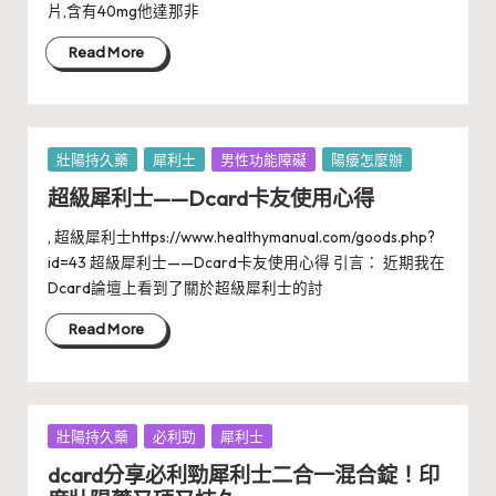
片,含有40mg他達那非
Read More
Posted
壯陽持久藥
犀利士
男性功能障礙
陽痿怎麼辦
in
超級犀利士——Dcard卡友使用心得
, 超級犀利士https://www.healthymanual.com/goods.php?
id=43 超級犀利士——Dcard卡友使用心得 引言： 近期我在
Dcard論壇上看到了關於超級犀利士的討
Read More
Posted
壯陽持久藥
必利勁
犀利士
in
dcard分享必利勁犀利士二合一混合錠！印