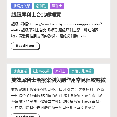
Posted
壯陽持久藥
必利勁
犀利士
in
超級犀利士台北哪裡買
超級必利勁 https://www.healthymanual.com/goods.php?
id=82 超級犀利士台北哪裡買 超級犀利士是一種壯陽藥
物，廣受男性朋友們的歡迎。 超級必利勁 Extra
Read More
Posted
健康生活
壯陽持久藥
犀利士
男性功能障礙
in
雙效犀利士治療案例與副作用常見但較輕微
雙效犀利士治療案例與副作用探討 引言： 雙效犀利士作為
一種綜合了他達拉非和達泊西汀的壯陽藥物，廣泛應用於
治療陽痿和早洩。儘管其在性功能障礙治療中表現卓越，
但在使用過程中仍可能伴隨一些副作用。本文將透過