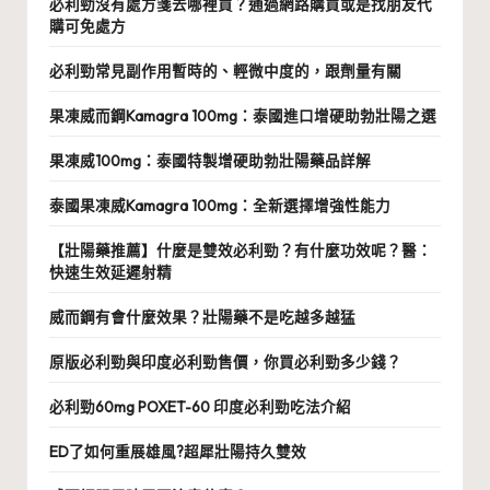
必利勁沒有處方箋去哪裡買？通過網路購買或是找朋友代
購可免處方
必利勁常見副作用暫時的、輕微中度的，跟劑量有關
果凍威而鋼Kamagra 100mg：泰國進口增硬助勃壯陽之選
果凍威100mg：泰國特製增硬助勃壯陽藥品詳解
泰國果凍威Kamagra 100mg：全新選擇增強性能力
【壯陽藥推薦】什麼是雙效必利勁？有什麼功效呢？醫：
快速生效延遲射精
威而鋼有會什麼效果？壯陽藥不是吃越多越猛
原版必利勁與印度必利勁售價，你買必利勁多少錢？
必利勁60mg POXET-60 印度必利勁吃法介紹
ED了如何重展雄風?超犀壯陽持久雙效