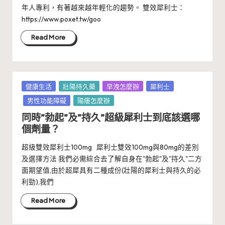
年人專利，有著越來越年輕化的趨勢。 雙效犀利士：
https://www.poxet.tw/goo
Read More
Posted
健康生活
壯陽持久藥
早洩怎麼辦
犀利士
in
男性功能障礙
陽痿怎麼辦
同時”勃起”及”持久”超級犀利士到底該選哪
個劑量？
超級雙效犀利士100mg 犀利士雙效100mg與80mg的差別
及選擇方法 我們必需綜合去了解自身在"勃起"及"持久"二方
面期望值,由於超犀具有二種成份(壯陽的犀利士與持久的必
利勁),我們
Read More