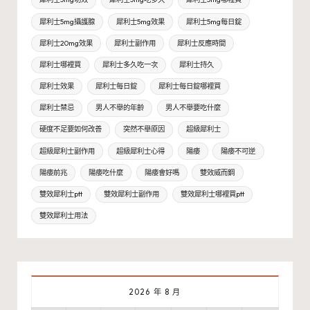
犀利士5mg攝護腺
犀利士5mg效果
犀利士5mg每日錠
犀利士20mg效果
犀利士副作用
犀利士反應時間
犀利士哪裡買
犀利士多久吃一次
犀利士持久
犀利士效果
犀利士每日錠
犀利士每日錠哪裡買
犀利士禁忌
男人不舉的年齡
男人不舉要吃什麼
硬度不足要如何改善
突然不舉原因
超級犀利士
超級犀利士副作用
超級犀利士心得
陽痿
陽痿不可逆
陽痿前兆
陽痿吃什麼
陽痿會好嗎
雙效威而鋼
雙效犀利士ptt
雙效犀利士副作用
雙效犀利士哪裡買ptt
雙效犀利士用法
2026 年 8 月