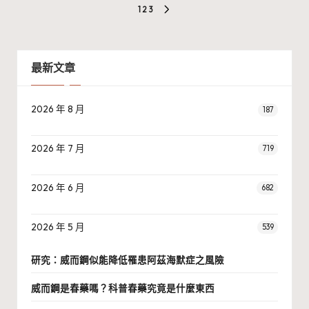
文
1
2
3
NEXT
章
PAGE
分
最新文章
頁
2026 年 8 月
187
2026 年 7 月
719
2026 年 6 月
682
2026 年 5 月
539
研究：威而鋼似能降低罹患阿茲海默症之風險
威而鋼是春藥嗎？科普春藥究竟是什麼東西