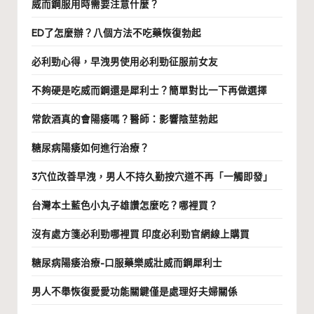
威而鋼服用時需要注意什麼？
ED了怎麼辦？八個方法不吃藥恢復勃起
必利勁心得，早洩男使用必利勁征服前女友
不夠硬是吃威而鋼還是犀利士？簡單對比一下再做選擇
常飲酒真的會陽痿嗎？醫師：影響陰莖勃起
糖尿病陽痿如何進行治療？
3穴位改善早洩，男人不持久勤按穴道不再「一觸即發」
台灣本土藍色小丸子雄讚怎麼吃？哪裡買？
沒有處方箋必利勁哪裡買 印度必利勁官網線上購買
糖尿病陽痿治療-口服藥樂威壯威而鋼犀利士
男人不舉恢復愛愛功能關鍵僅是處理好夫婦關係