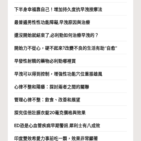
下半身幸福靠自己！增加持久度抗早洩按摩法
最普遍男性性功能障礙,早洩原因與治療
還沒開始就結束了,必利勁如何治療早洩的？
開始力不從心，硬不起來?改變不良的生活有助“自愈”
早發性射精的藥物必利勁哪裡買
早洩可以得到控制，增強性功能穴位重振雄風
心律不整和陽痿：探討兩者之間的關聯
管理心律不整：飲食、改善和展望
探究佳倍壯膜衣錠20毫克價格與效果
ED恐是心血管疾病早期警訊 犀利士有八成效
印度雙效希愛力事前吃一顆，效果非常顯著