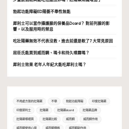
勃起功能障礙ED陽萎不舉性無能
犀利士可以當作攝護腺的保養品Dcard？ 對前列腺的影
響，以及服用時的禁忌
吃壯陽藥無效不代表沒救，進去前還是軟了7 大常見原因
屈臣氏能買到威而鋼、瑪卡和持久噴霧嗎？
犀利士效果 老年人年紀大能吃犀利士嗎？
不用處方簽的壯陽藥
不舉
勃起功能障礙
印度壯陽藥
印度犀利士
壯陽藥
壯陽藥dcard
壯陽藥品牌
壯陽藥哪裡買
壯陽藥比較
威而鋼
威而鋼作用
威而鋼使用心得
威而鋼價格
威而鋼副作用