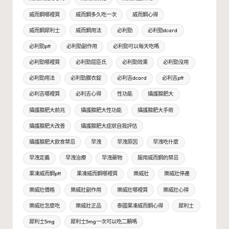
威而鋼哪裡買
威而鋼多久吃一次
威而鋼心得
威而鋼犀利士
威而鋼用法
必利勁
必利勁dcard
必利勁ptt
必利勁副作用
必利勁可以每天吃嗎
必利勁哪裡買
必利勁屈臣氏
必利勁效果
必利勁沒用
必利勁用法
必利勁膜衣錠
必利吉dcard
必利吉ptt
必利吉哪裡買
必利吉心得
性功能
攝護腺肥大
攝護腺肥大前兆
攝護腺肥大性功能
攝護腺肥大手術
攝護腺肥大改善
攝護腺肥大症狀自我評估
攝護腺肥大飲食禁忌
早洩
早洩原因
早洩吃什麼
早洩定義
早洩治療
早洩藥物
服用威而鋼的禁忌
果凍威而鋼ptt
果凍威而鋼哪裡買
樂威壯
樂威壯停產
樂威壯價格
樂威壯副作用
樂威壯哪裡買
樂威壯心得
樂威壯怎麼吃
樂威壯正品
泰國果凍威而鋼心得
犀利士
犀利士5mg
犀利士5mg一次可以吃二顆嗎