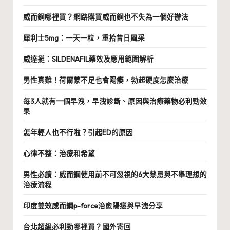
威而鋼哪裡買？網路購買威而鋼也不失為一個好辦法
犀利士5mg：一天一粒，重拾昔日風采
威達挺：SILDENAFIL藥效及應用範圍解析
男性真難！荷爾蒙不足也會陽痿，勃起硬度怎麼治療
每3人就有一個早洩，早洩診斷、原因與治療藥物必利勁效
果
怎年輕人也不行啦？引起ED的原因
心律不整：治療和希望
男性必讀：威而鋼使用前不可忽視的6大禁忌與不舉理想的
治療流程
印度雙效威而鋼p-force治愈陽痿與早洩分享
台北超級必利勁哪裡買？國外寄回