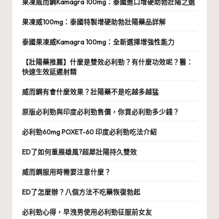
果凍威而鋼Kamagra 100mg：泰國進口增硬助勃壯陽之選
果凍威100mg：泰國特製增硬助勃壯陽藥品詳解
泰國果凍威Kamagra 100mg：全新選擇增強性能力
【壯陽藥推薦】什麼是雙效必利勁？有什麼功效呢？醫：
快速生效延遲射精
威而鋼有會什麼效果？壯陽藥不是吃越多越猛
原版必利勁與印度必利勁售價，你買必利勁多少錢？
必利勁60mg POXET-60 印度必利勁吃法介紹
ED了如何重展雄風?超犀壯陽持久雙效
威而鋼服用時需要注意什麼？
ED了怎麼辦？八個方法不吃藥恢復勃起
必利勁心得，早洩男使用必利勁征服前女友