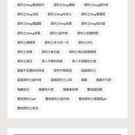
犀利士5mg健保給付
犀利士5mg價格
犀利士5mg副作用
犀利士5mg功效
犀利士5mg吃多久
犀利士5mg哪裡買
犀利士5mg攝護腺
犀利士5mg效果
犀利士5mg每日錠
犀利士20mg效果
犀利士副作用
犀利士反應時間
犀利士哪裡買
犀利士多久吃一次
犀利士持久
犀利士效果
犀利士每日錠
犀利士每日錠哪裡買
犀利士禁忌
男人不舉的年齡
男人不舉要吃什麼
硬度不足要如何改善
突然不舉原因
超級犀利士
超級犀利士副作用
超級犀利士心得
陽痿
陽痿不可逆
陽痿前兆
陽痿吃什麼
陽痿會好嗎
雙效威而鋼
雙效犀利士ptt
雙效犀利士副作用
雙效犀利士哪裡買ptt
雙效犀利士用法