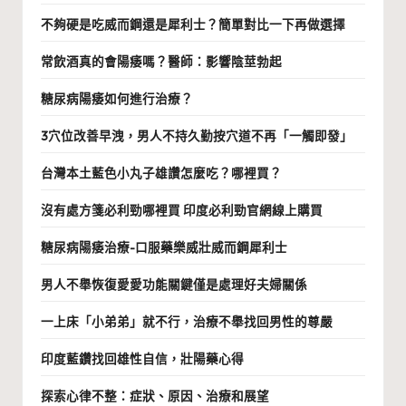
不夠硬是吃威而鋼還是犀利士？簡單對比一下再做選擇
常飲酒真的會陽痿嗎？醫師：影響陰莖勃起
糖尿病陽痿如何進行治療？
3穴位改善早洩，男人不持久勤按穴道不再「一觸即發」
台灣本土藍色小丸子雄讚怎麼吃？哪裡買？
沒有處方箋必利勁哪裡買 印度必利勁官網線上購買
糖尿病陽痿治療-口服藥樂威壯威而鋼犀利士
男人不舉恢復愛愛功能關鍵僅是處理好夫婦關係
一上床「小弟弟」就不行，治療不舉找回男性的尊嚴
印度藍鑽找回雄性自信，壯陽藥心得
探索心律不整：症狀、原因、治療和展望