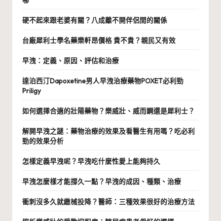
硬不起來跟老婆有關？八成離不開伴侶間的關係
台廠犀利士學名藥樂軒昂價格 貴不貴？親民又有效
早洩：定義、原因、評估和治療
達泊西汀Dapoxetine男人早洩治療藥物POXET必利勁
Priligy
如何選擇合適的壯陽藥物？樂威壯、威而鋼還是犀利士？
解開早洩之謎：藥物治療的效果及看醫生有用嗎？吃必利
勁的效果分析
怎樣定義早洩呢？早洩吃什麼性愛上能夠持久
早洩怎麼樣才能撐久一點？早洩的成因、種類、治療
衝刺沒多久就繳械投降？醫師：三種效果很好的治療方法