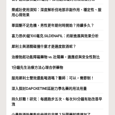
樂威壯使用須知：深度解析伐地那非副作用、穩定性、服
用心得效果
睪固酮不足危機，男性更年期何時開始？持續多久？
喜力昂(R)錠100毫克.SILDENAFIL：的新進展與效果分析
犀利士與酒精碰撞什麼才是適度飲酒呢？
治療勃起功能障礙藥物 vs. 壯陽藥，適應症與安全性對比
1分鐘先生治療方法心理合併藥物
服用犀利士雙效還能喝酒嗎？醫師：可以，需節制！
深入探討DAPOXETINE廷耐力學名藥的用法用量
持久好難！研究：每週跑步五次、每次30分鐘有助改善早
洩
少量飲酒助興能吃他達拉非嗎？壯陽藥知識增加了