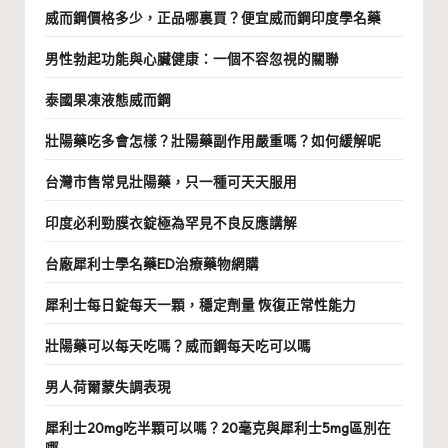
威而鋼價格多少，正品哪裏買？便宜威而鋼印度學名藥
男性勃起功能與心臟健康：一個不容忽視的關聯
泰國果凍液態威而鋼
壯陽藥吃多會怎樣？壯陽藥副作用嚴重嗎？如何緩解呢
台灣市售常見壯陽藥，只一種可天天服用
印度必利勁膜衣錠極為罕見不良反應講解
台廠犀利士學名藥ED治療藥物網購
犀利士每日錠每天一顆，穩定劑量 恢復正常性能力
壯陽藥可以每天吃嗎？威而鋼每天吃可以嗎
男人荷爾蒙失調表現
犀利士20mg吃半顆可以嗎？20毫克與犀利士5mg區別在
哪