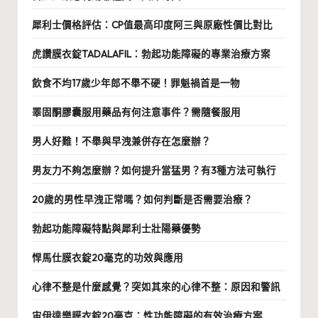
犀利士價格評估：CP值最高印度阿三與原廠性價比對比
虎讚膜衣錠TADALAFIL：勃起功能障礙的專業治療方案
飲食不均17歲少年郎不舉不硬！罪魁禍首是一物
睪固酮膠囊服用藥品有何注意事件？需隨餐服用
男人好難！不舉與早洩兼併存在怎麼辦？
男友力不夠怎麼辦？如何提升當猛男？有3種方法可執行
20歲的男性早洩正常嗎？如何判斷是否需要治療？
勃起功能障礙特點與犀利士壯陽藥優勢
悍馬仕膜衣錠20毫克的功效與應用
心律不整是什麼感覺？突如其來的心律不整：原因和警訊
宙伊達樂膜衣錠20毫克：性功能障礙的有效治療方案