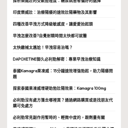
探析樂威壯的受歡迎程度：糖尿病患者偏好的選擇
印度樂威壯：治療陽痿的速效壯陽藥物及其影響
四種改善早洩方式降級敏感度，讓愛愛抬起頭
早洩怎麼改善?自覺射精時間太快都可就醫
太快繳械太尷尬！早洩容易治嗎？
DAPOXETINE御久必利勁解密：專業早洩治療知識
泰國Kamagra果凍威：15分鐘速效增強勃起，助力陽痿問
題
探索泰國果凍威增硬助勃壯陽效果：Kamagra 100mg
必利勁沒有處方箋去哪裡買？通過網路購買或是找朋友代
購可免處方
必利勁常見副作用暫時的、輕微中度的，跟劑量有關