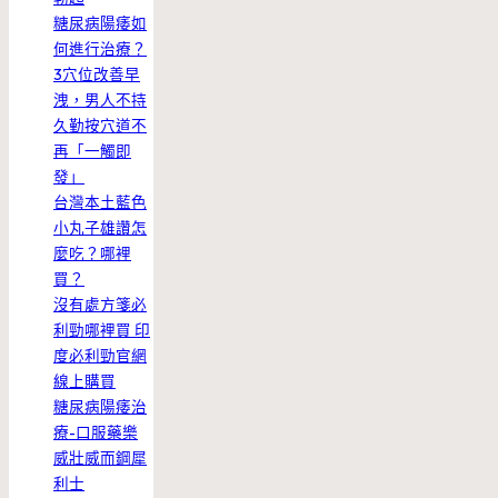
糖尿病陽痿如
何進行治療？
3穴位改善早
洩，男人不持
久勤按穴道不
再「一觸即
發」
台灣本土藍色
小丸子雄讚怎
麼吃？哪裡
買？
沒有處方箋必
利勁哪裡買 印
度必利勁官網
線上購買
糖尿病陽痿治
療-口服藥樂
威壯威而鋼犀
利士