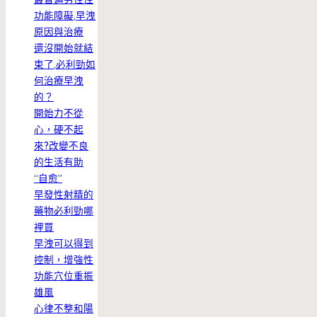
功能障礙,早洩
原因與治療
還沒開始就結
束了,必利勁如
何治療早洩
的？
開始力不從
心，硬不起
來?改變不良
的生活有助
“自愈”
早發性射精的
藥物必利勁哪
裡買
早洩可以得到
控制，增強性
功能穴位重振
雄風
心律不整和陽