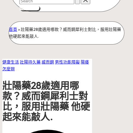
for:
Subscribe
首頁
»
壯陽藥28歲適用哪款？威而鋼犀利士對比，服用壯陽藥
他硬起來能敲人.
Posted
健康生活
壯陽持久藥
威而鋼
男性功能障礙
陽痿
in
怎麼辦
壯陽藥28歲適用哪
款？威而鋼犀利士對
比，服用壯陽藥 他硬
起來能敲人.