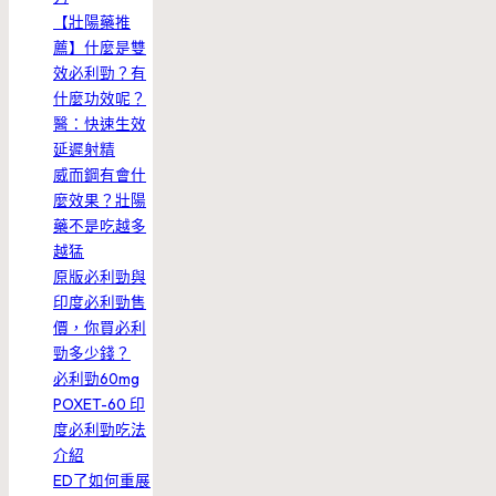
【壯陽藥推
薦】什麼是雙
效必利勁？有
什麼功效呢？
醫：快速生效
延遲射精
威而鋼有會什
麼效果？壯陽
藥不是吃越多
越猛
原版必利勁與
印度必利勁售
價，你買必利
勁多少錢？
必利勁60mg
POXET-60 印
度必利勁吃法
介紹
ED了如何重展