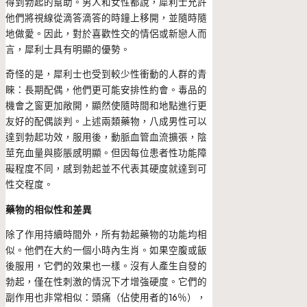
得到勃起的幫助。男人和女性都說，犀利士允許
他們將視線從滴答滴答的時鐘上移開，並隨時隨
地做愛。因此，對於喜歡性交的情侶或新戀人而
言，犀利士具有明顯的優勢。
奇怪的是，犀利士也受到較少性衝動的人群的青
睞：長期配偶，他們更可能安排性約會。毒品的
機會之窗更加敞開，顯然使隨時間和地點進行更
友好的配偶談判。上述兩類藥物，八成男性可以
達到勃起功效，服用後，動脈血管血流擴張，陰
莖充血量與膨脹感明顯。但因每位患者性功能障
礙程度不同，感到勃起並不代表其硬度就達到可
性交程度。
藥物的相似性和差異
除了作用持續時間外，所有勃起藥物的功能均相
似。他們在大約一個小時內生肖。如果空腹或飯
後服用，它們的效果也一樣。沒有人產生自發的
勃起，僅在性刺激的情況下才增強硬度。它們的
副作用也非常相似：頭痛（佔使用者的16％），