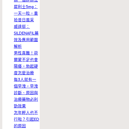
為一個好辦法
犀利士5mg：
一天一粒，重
拾昔日風采
威達挺：
SILDENAFIL藥
效及應用範圍
解析
男性真難！荷
爾蒙不足也會
陽痿，勃起硬
度怎麼治療
每3人就有一
個早洩，早洩
診斷、原因與
治療藥物必利
勁效果
怎年輕人也不
行啦？引起ED
的原因