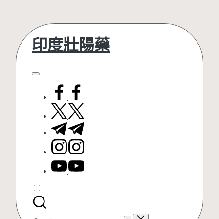
Skip
印度壯陽藥
to
content
facebook.com
twitter.com
t.me
instagram.com
youtube.com
Search