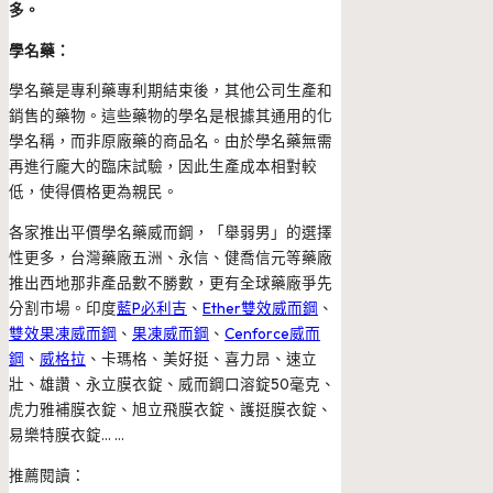
多。
學名藥：
學名藥是專利藥專利期結束後，其他公司生產和
銷售的藥物。這些藥物的學名是根據其通用的化
學名稱，而非原廠藥的商品名。由於學名藥無需
再進行龐大的臨床試驗，因此生產成本相對較
低，使得價格更為親民。
各家推出平價學名藥威而鋼，「舉弱男」的選擇
性更多，台灣藥廠五洲、永信、健喬信元等藥廠
推出西地那非產品數不勝數，更有全球藥廠爭先
分割市場。印度
藍P必利吉
、
Ether雙效威而鋼
、
雙效果凍威而鋼
、
果凍威而鋼
、
Cenforce威而
鋼
、
威格拉
、卡瑪格、美好挺、喜力昂、速立
壯、雄讚、永立膜衣錠、威而鋼口溶錠50毫克、
虎力雅補膜衣錠、旭立飛膜衣錠、護挺膜衣錠、
易樂特膜衣錠… …
推薦閱讀：