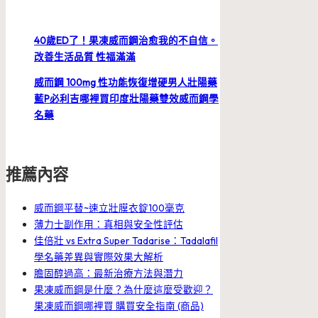
40歲ED了！果凍威而鋼治愈我的不自信。
改善生活品質 性福滿滿
威而鋼 100mg 性功能恢復增硬男人壯陽藥
藍P必利吉哪裡買印度壯陽藥雙效威而鋼學
名藥
推薦內容
威而鋼平替~速立壯膜衣錠100毫克
薄力士副作用：真相與安全性評估
佳倍壯 vs Extra Super Tadarise：Tadalafil
學名藥差異與實際效果大解析
膽固醇過高：最新治療方法與潛力
果凍威而鋼是什麼？為什麼這麼受歡迎？
果凍威而鋼哪裡買 購買安全指南 (商品)