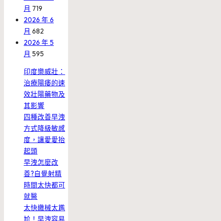
月
719
2026 年 6
月
682
2026 年 5
月
595
印度樂威壯：
治療陽痿的速
效壯陽藥物及
其影響
四種改善早洩
方式降級敏感
度，讓愛愛抬
起頭
早洩怎麼改
善?自覺射精
時間太快都可
就醫
太快繳械太尷
尬！早洩容易