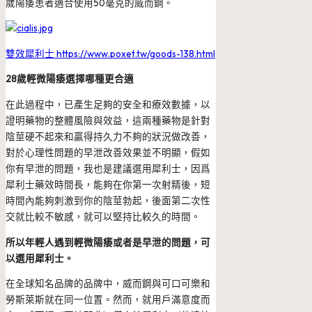
歲陽痿患者適合使用50毫克的威而鋼。
雙效犀利士 https://www.poxet.tw/goods-138.html
28歲輕微陽痿選擇哪種更合適
在此過程中，已產生足夠的安全和療效數據，以
證明藥物的整體風險與效益，這兩種藥物是針對
陰莖硬不起來和贏得持久力不夠的狀況做改善，
對於心理性問題的早泄改善效果並不明顯，假如
你有早泄的問題，我也是建議選用犀利士，因爲
犀利士藥效時間長，能夠在你第一次射精後，短
時間內能夠刺激到你的陰莖勃起，後面第二次性
交就比較不敏感，就可以堅持比較久的時間。
所以年輕人遇到輕微陽痿或者是早泄的問題，可
以選用犀利士。
在全球知名品牌的品牌中，威而鋼與可口可樂和
勞斯萊斯就在同一位置。然而，就用戶滿意度而