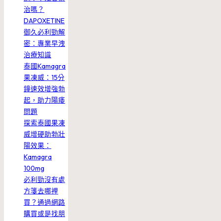
治嗎？
DAPOXETINE
御久必利勁解
密：專業早洩
治療知識
泰國Kamagra
果凍威：15分
鐘速效增強勃
起，助力陽痿
問題
探索泰國果凍
威增硬助勃壯
陽效果：
Kamagra
100mg
必利勁沒有處
方箋去哪裡
買？通過網路
購買或是找朋