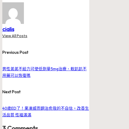
cialis
View All Posts
Post
Previous Post
navigation
男性弟弟不給力可使低劑量5mg治療、軟趴趴不
用藥可以恢復嗎
Next Post
40歲ED了！果凍威而鋼治愈我的不自信。改善生
活品質 性福滿滿
3 Comments