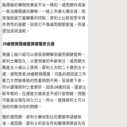
能障礙的藥物效果是不太一樣的。威而鋼作爲第
一款治療陽痿的藥物，一經上市便火爆全球，短
效強勁是它最顯著的特點；犀利士比較到受中青
年男性的喜歡，因爲它不像威而鋼那麼猛，但是
更加長效溫和。
28歲輕微陽痿選擇哪種更合適
根據上面介紹可以很容易瞭解到威而鋼硬度夠，
犀利士藥效久，以使用者的年齡來分，威而鋼大
概是五十歲以上使用，犀利士大約二十歲到五十
歲，按照患者28歲輕微陽痿，可能的原因是工作
壓力大然後導致的性愛時間不夠，容易軟下來。
所以選擇犀利士會更好，因爲28歲的話，還是比
較年輕的，在硬度方面肯定不成什麼問題，問題
可能是出現在持久力上。所以，選擇犀利士可以
很好的解決你的問題。
關於威而鋼、犀利士藥效對比的實驗申請被批
准，威而鋼、犀利士的安全性和藥理學將首先在