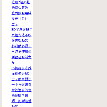
雄風?超犀壯
陽持久雙效
威而鋼服用時
需要注意什
麼？
ED了怎麼辦？
八個方法不吃
藥恢復勃起
必利勁心得，
早洩男使用必
利勁征服前女
友
不夠硬是吃威
而鋼還是犀利
士？簡單對比
一下再做選擇
常飲酒真的會
陽痿嗎？醫
師：影響陰莖
勃起