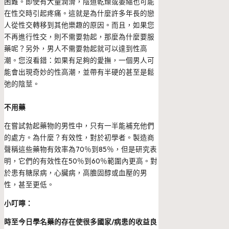
困難。即使有大量潤滑，陰道乾燥或萎縮也可能
在性交時引起疼痛。這就是為什麼許多年長的戀
人從性交轉移到其他樂趣的原因。而且，如果您
不再進行性交，則不需要勃起，那麼為什麼要服
藥呢？另外，男人不需要勃起就可以達到性高
潮。您沒看錯：如果有足夠的愛撫，一個男人可
能會出現奇妙的性高潮，並帶有半硬的甚至是鬆
弛的陰莖。
不用藥
在嘗試勃起藥物的男性中，只有一半能補充他們
的處方。為什麼？有效性，對於初學者。製造商
聲稱這些藥物有效率為70％到85％，但是研究表
明，它們的有效性在50％到60％範圍內更高。對
於患有糖尿病，心臟病，高膽固醇或血壓的男
性，甚至更低。
小叮嚀：
時至今日學名藥的存在使很多國家/病患的收益良