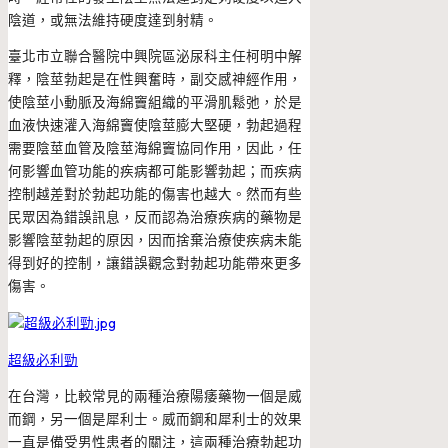
陰道，或無法維持硬度達到射精。
臺北市立聯合醫院中興院區泌尿科主任柯明中解
釋，陰莖勃起是在性興奮時，副交感神經作用，
使陰莖小動脈及海綿竇組織的平滑肌鬆弛，於是
血液快速灌入海綿竇使陰莖膨大堅硬，勃起過程
需要陰莖血管及陰莖海綿竇協同作用，因此，任
何影響血管功能的疾病都可能影響勃起；而疾病
控制越差對於勃起功能的傷害也越大。然而有些
民眾因為錯誤訊息，反而認為治療疾病的藥物是
影響陰莖勃起的原因，因而捨棄治療使疾病未能
得到好的控制，讓錯誤觀念對勃起功能帶來更多
傷害。
超級必利勁
在台灣，比較常見的兩種治療陽痿藥物一個是威
而鋼，另一個是犀利士。威而鋼和犀利士的效果
一直是備受男性患者的關注，這兩種治療勃起功