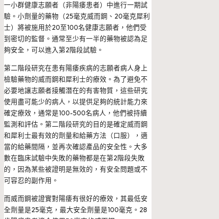
一小群健康志願者（非陽痿患者）中進行一期試
驗。小劑量的藥物（25毫克威而鋼、20毫克犀利
士）將被施用於20至100名健康志願者，他們受
到密切的監督。通常至少有一半的藥物被認為足
夠安全，可以進入第2階段試驗。
第二階段研究在患有陽痿疾病的志願者病人身上
檢驗藥物的威而鋼和犀利士的療效。為了避免不
必要地讓志願者接觸潛在的有害物質，這些研究
使用盡可能少的病人，以提供足夠的統計能力來
確定療效，通常是100-500名病人，他們被持續
監測和評估。第二階段研究的目的是確定威而鋼
和犀利士最有效的劑量和給藥方法（口服），適
當的給藥間隔，並再次確認產品的安全性。大多
數在臨床試驗中失敗的藥物都是在第2階段失敗
的，因為某些被證明是無效的，有安全問題或不
可容忍的副作用。
而威而鋼被證實對陽痿有很好的療效，其最低安
全劑量是25毫克，最大安全劑量是100毫克。28