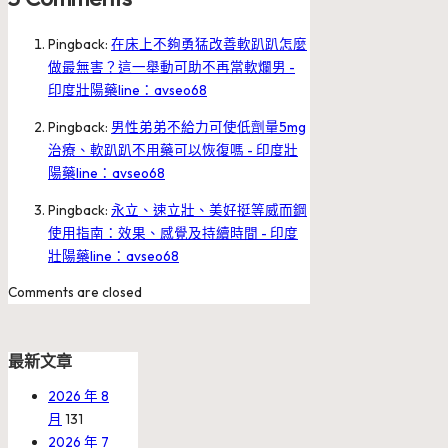
Pingback:
在床上不夠勇猛改善軟趴趴怎麼
做最無害？這一舉動可助不再當軟爛男 -
印度壯陽藥line：avseo68
Pingback:
男性弟弟不給力可使低劑量5mg
治療、軟趴趴不用藥可以恢復嗎 - 印度壯
陽藥line：avseo68
Pingback:
永立、速立壯、美好挺等威而鋼
使用指南：效果、感覺及持續時間 - 印度
壯陽藥line：avseo68
Comments are closed
最新文章
2026 年 8
月
131
2026 年 7