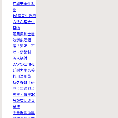
症與安全性對
比
1分鐘先生治療
方法心理合併
藥物
服用犀利士雙
效還能喝酒
嗎？醫師：可
以，需節制！
深入探討
DAPOXETINE
廷耐力學名藥
的用法用量
持久好難！研
究：每週跑步
五次、每次30
分鐘有助改善
早洩
少量飲酒助興