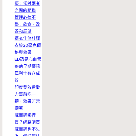
痿：探討兩者
之間的關聯
管理心律不
整：飲食、改
善和展望
探究佳倍壯膜
衣錠20毫克價
格與效果
ED恐是心血管
疾病早期警訊
犀利士有八成
效
印度雙效希愛
力事前吃一
顆，效果非常
顯著
威而鋼哪裡
買？網路購買
威而鋼也不失