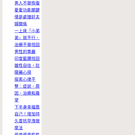
男人不舉恢復
愛愛功能關鍵
僅是處理好夫
婦關係
一上床「小弟
弟」就不行，
治療不舉找回
男性的尊嚴
印度藍鑽找回
雄性自信，壯
陽藥心得
探索心律不
整：症狀、原
因、治療和展
望
下半身幸福靠
自己！增加持
久度抗早洩按
摩法
最普遍男性性