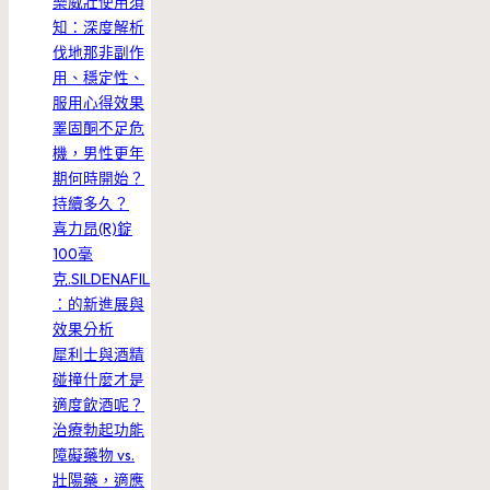
樂威壯使用須
知：深度解析
伐地那非副作
用、穩定性、
服用心得效果
睪固酮不足危
機，男性更年
期何時開始？
持續多久？
喜力昂(R)錠
100毫
克.SILDENAFIL
：的新進展與
效果分析
犀利士與酒精
碰撞什麼才是
適度飲酒呢？
治療勃起功能
障礙藥物 vs.
壯陽藥，適應