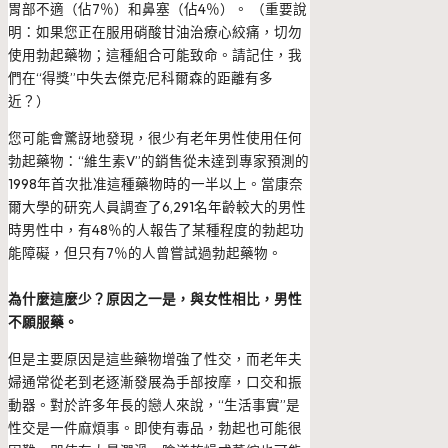
胃部不適（佔7％）和鼻塞（佔4％）。 （重要說
明：如果您正在服用硝酸甘油治療心絞痛，切勿
使用勃起藥物；這種組合可能致命。請記住，我
們在“得獎”中失去傑克·尼科爾森的距離有多
近？）
您可能會驚訝地發現，很少有老年男性使用任何
勃起藥物：“維生素V”的銷售從未達到專家預測的
1998年首次批准這種藥物時的一半以上。當康奈
爾大學的研究人員調查了6,291名年齡較大的男性
時男性中，有48％的人報告了某種程度的勃起功
能障礙，但只有7％的人曾嘗試過勃起藥物。
為什麼這麼少？原因之一是，與女性相比，男性
不願服藥。
但是主要原因是這些藥物增強了性交，而老年夫
婦通常從老到老逐漸發展為手部按摩，口交和振
動器。對於許多年長的戀人來說，“生活事實”是
性交是一件麻煩事。即使有毒品，勃起也可能很