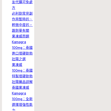
友代購可免處
方
必利勁常見副
作用暫時的、
輕微中度的，
跟劑量有關
果凍威而鋼
Kamagra
100mg：泰國
進口增硬助勃
壯陽之選
果凍威
100mg：泰國
特製增硬助勃
壯陽藥品詳解
泰國果凍威
Kamagra
100mg：全新
選擇增強性能
力