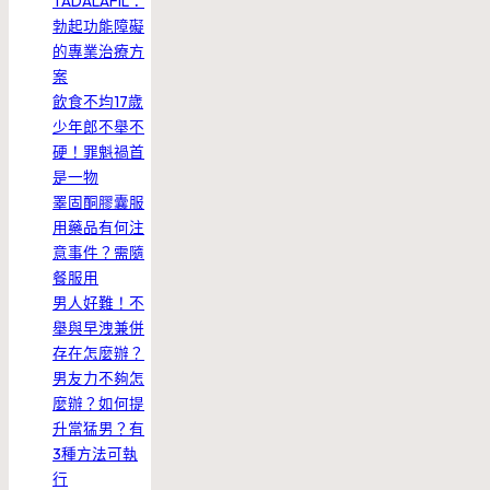
TADALAFIL：
勃起功能障礙
的專業治療方
案
飲食不均17歲
少年郎不舉不
硬！罪魁禍首
是一物
睪固酮膠囊服
用藥品有何注
意事件？需隨
餐服用
男人好難！不
舉與早洩兼併
存在怎麼辦？
男友力不夠怎
麼辦？如何提
升當猛男？有
3種方法可執
行