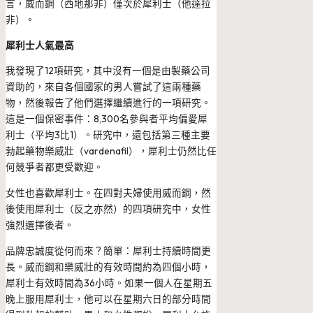
言，威而鋼（西地那非）僅次於犀利士（他達拉
非）。
犀利士人氣最高
我發現了12項研究，其中沒有一個是由製藥公司
資助的，來自各個國家的男人嘗試了這兩種藥
物，然後報告了他們選擇繼續進行的一項研究。
這是一個保密事件：8,300名參與者平均偏愛犀
利士（平均3比1）。研究中，還包括第三種主要
勃起藥物樂威壯（vardenafil），犀利士仍然比任
何競爭者都更受歡迎。
女性也喜歡犀利士。在四對夫婦使用威而鋼，然
後使用犀利士（反之亦然）的四項研究中，女性
強烈選擇後者。
品牌忠誠度從何而來？簡單：犀利士持續時間更
長。威而鋼和樂威壯的有效時間約為四個小時，
犀利士有效時間為36小時。如果一個人在星期五
晚上服用犀利士，他可以在星期六日的部分時間