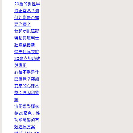
20歲的男性早
洩正常嗎？如
何判斷是否需
要治療？
勃起功能障礙
特點與犀利士
壯陽藥優勢
悍馬仕膜衣錠
20毫克的功效
與應用
心律不整是什
麼感覺？突如
其來的心律不
整：原因和警
訊
宙伊達樂膜衣
錠20毫克：性
功能障礙的有
效治療方案