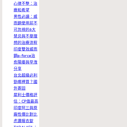
心律不整：治
療和希望
男性必讀：威
而鋼使用前不
可忽視的6大
禁忌與不舉理
想的治療流程
印度雙效威而
鋼p-force治
愈陽痿與早洩
分享
台北超級必利
勁哪裡買？國
外寄回
犀利士價格評
估：CP值最高
印度阿三與原
廠性價比對比
虎讚膜衣錠