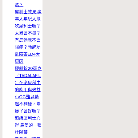
嗎？
犀利士效果 老
年人年紀大能
吃犀利士嗎？
太累會不舉？
有晨勃就不會
陽痿？勃起功
能障礙ED4大
原因
硬郎錠20毫克
（TADALAFIL
）在泌尿科中
的應用與效益
小GG難以勃
起不夠硬，陽
痿了會好嗎？
超級犀利士心
得 最愛的一種
壯陽藥