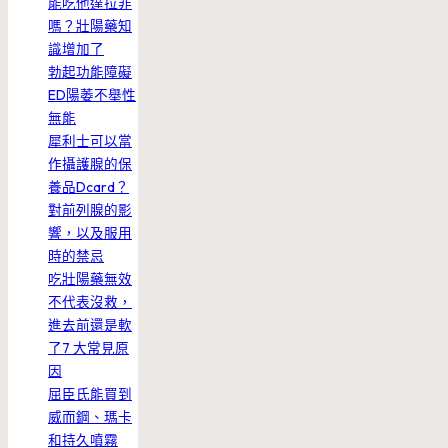
能吃他達拉非
嗎？壯陽藥知
識增加了
勃起功能障礙
ED陽萎不舉性
無能
犀利士可以當
作攝護腺的保
養品Dcard？
對前列腺的影
響，以及服用
時的禁忌
吃壯陽藥無效
不代表沒救，
進去前還是軟
了7 大常見原
因
屈臣氏能買到
威而鋼、瑪卡
和持久噴霧